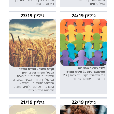
אוריה תשבי | ד"ר דנה
שירי אייבזו | ד"ר בשמת טובין |
אציל-סלונים
ד"ר אלונה אורן
גיליון 24/19
גיליון 23/19
ג'נדר בטרנס מחשבות
נקודת מעבר - ספירת העומר
פסיכואנליטיות על מיניות ומגדר:
כמשל:
סקירת הערב העיון
ד"ר ענת פלגי הקר | נגה בדנס | ד"ר
אינטימיות, מגדר ומיניות בשיח
דנה אמיר | עמנואל עמרמי
הטיפולי | החוויה הנפשית בעמדה
הסכיזו-פרנואידית | נקודת אי
ההפרעה | פסיכופתולוגיה ומצבים
מנטליים פרימיטיביים
גיליון 22/19
גיליון 21/19