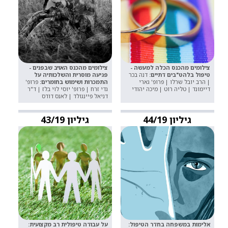
צילומים מהכנס הכלה למעשה -
צילומים מהכנס האויב שבפנים -
טיפול בלהט"בים דתיים:
דנה בכר
פגיעה מוסרית והשלכותיה על
| הרב יובל שרלו | פרופ' גארי
התמכרות ושימוש בחומרים:
פרופ'
דיימונד | טליה רוט | מיכה יהודי
גדי זרח | פרופ' יוסי לוי בלז | ד"ר
דניאל פיינגולד | לאנס דודס
גיליון 44/19
גיליון 43/19
אלימות במשפחה בחדר הטיפול:
על עבודה טיפולית רב מקצועית: