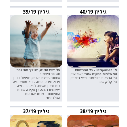
גיליון 40/19
גיליון 39/19
Betipulnet TV - כל ההרצאות
על ראש השנה, תשליך והשלכה:
המצולמות במקום אחד:
מאגר ענק
חשיפה ושחרור
של הרצאות מצולמות נמצא במרחק
אמונות-מייצרות-דחק בטיפול EFT |
של קליק אחד
וידוי, כפרה וחנינה - פרק מספרה של
רות נצר | חשיפה לדאגה והרפיה
יישומית ב-GAD | סקירה אודות
התפתחות המושג 'הזדהות
השלכתית'
גיליון 38/19
גיליון 37/19