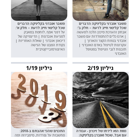
משבר אובדני בקליניקה הדברים
משבר אובדני בקליניקה הדברים
שכל קלינאי חייב לדעת – חלק ב':
שכל קלינאי חייב לדעת – חלק א':
אבחון והערכת סיכון הלכה למעשה
על דפני אסף, לוחמת במאבק
| ארגז כלים להתמודדות עם משבר
למניעת אובדנות | הדינמיקה של
אובדני בטווח הקצר והארוך |
דיכאון אובדני | שאלת האחריות |
עקרונות לטיפול באדם האובדני |
נקודת המבט של הגישה
תובנות לגבי הטיפול במטופל
האינטרסובייקטיבית
האובדני
גיליון 2/19
גיליון 1/19
מוות הוא לידתו של זיכרון - עבודה
התכנים שהכי אהבתם ב-2018:
עם אבל, שכול ואובדן בקליניקה:
מחשבות על נפרדות, סימביוזה ומה