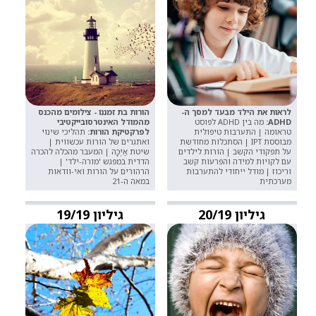
לראות את הילד מבעד למסך ה-
הורות בת זמננו - צילומים מהכנס
ADHD:
מה בין ADHD לפוסט
מהמודל האינטרסובייקטיבי
טראומה | התערבות טיפולית
לפרקטיקת הורות:
תהליכי שינוי
מבוססת IPT | הסתכלות מחודשת
ואתגרים של הורות עכשווית |
על תפקודי הקשב | הורות לילדים
שיטת אַיֶּכָּה | המעבר מהכלה להכרה
עם לקויות למידה והפרעות קשב
הדדית במפגש 'מורה-ילד' |
וריכוז | מודל ייחודי להתערבות
הרהורים על הורות ואי-וודאות
מערכתית
במאה ה-21
גיליון 20/19
גיליון 19/19