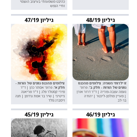
כהיבט משמעותי בעיצוב העצמי
וחיי הנפש
גיליון 48/19
גיליון 47/19
זו ילדותי השניה: צילומים מהכנס
צילומים מהכנס גוונים של הורות -
גוונים של הורות - חלק ב':
פרופ'
חלק א':
פרופ' אסתר כהן | ד"ר
נעמה עצבה-פוריה | ד"ר דרור אורן
מירי קסטלר פלג | ד"ר מריאנה
| מעיין מולמן-ליכטר | יהודה
גייטיני | שיר בר אמת גרדמן | חנה
בר-לב
ויסברג גולד
גיליון 46/19
גיליון 45/19