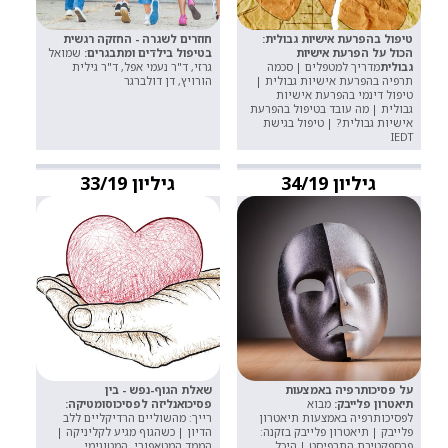
טיפול בהפרעת אישיות גבולית:
חוזרים לשגרה - החזקה רגשית
הכול על הפרעת אישיות
בטיפול בילדים ומתבגרים:
שמואל
גבולית
מדריך למטפלים | סכמה
גרזי, ד"ר נעמי אפל, ד"ר גילית
תרפיה בהפרעת אישיות גבולית |
הורויץ, דן דולברגר
טיפול דינמי בהפרעת אישיות
גבולית | מה עובד בטיפול בהפרעת
אישיות גבולית? | טיפול בגישת
IEDT
גיליון 34/19
גיליון 33/19
על פסיכותרפיה באמצעות
שאלת הגוף-נפש - בין
תיאטרון פלייבק:
מבוא
פסיכואנליזה לפסיכוסומטיקה:
לפסיכותרפיה באמצעות תיאטרון
רייך: מהשוליים הרדיקליים ללב
פלייבק | תיאטרון פלייבק בזקנה:
הדיון | כשהגוף מגיע לקליניקה |
פרספקטיבת התרפיסט | היכל
הממד המטאפורי, המטונימי