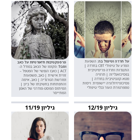
על חרדה וטיפול בה:
השפעת
פרספקטיבות תיאורטיות על כאב
המדע על טיפולי CBT בחרדה |
וסבל:
מקומו של הכאב במודל ה-
התנגדות וחרדה פרימיטיבית
ACT | כאבו הנפשי של המטפל –
בפסיכואנליזה | תרפיה
זווית אישית | כאב, משמעות
מטא-קוגניטיבית בחרדה |
ומורשת הטרגדיה | כאב, אימה
פסיכופיזיולוגיה יישומית: ויסות
והתפתחות בחשיבתו של ביון |
טמפרטורת העור ככלי טיפולי
המיתוס הפוסט-מודרני של האמן
המתייסר
גיליון 12/19
גיליון 11/19