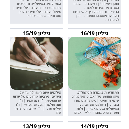
חוסן וצמיחה" | המעבר מן העמדה
המשולשים הטיפוליים ותהליכים
הסכיזו-פרנואידית לעמדה
פסיכותרפויטים בעזרת בעלי חיים |
הדיכאונית | טיפול בין-אישי (IPT)
טיפול בעזרת בעלי חיים: דולפין,
בהפרעה פוסט-טראומתית | יגון
סוס וחיות אחרות בטיפול
ללא הכרה
גיליון 16/19
גיליון 15/19
התחדשות בעמדה הטיפולית:
צילומים מיום העיון להעיד על
אקט החופש של האנליטיקאי כגורם
העדים - ארבעה מודוסים של עדות
שינוי תרפויטי | טיפול רגיש מגדר
טראומטית:
ד"ר דנה אמיר | ד"ר
בגברים | דיאלקטיקה והפעולה
חנה אולמן | עמנואל עמרמי | ד"ר
הטיפולית בפסיכואנליזה | גלות
עילית פרבר | ד"ר מירב רוט וצרויה
נפשית ופרט בחברה: קליין ואנחנו
שלו
גיליון 14/19
גיליון 13/19