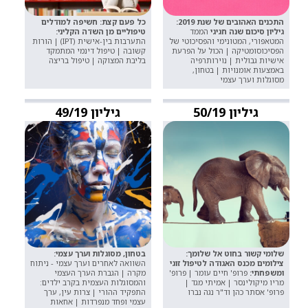
התכנים האהובים של שנת 2019:
כל פעם קצת: חשיפה למודלים
גיליון סיכום שנה חגיגי
הממד
טיפוליים מן השדה הקליני:
המטאפורי, המטונימי והפסיכוטי של
התערבות בין-אישית (IPT) | הורות
הפסיכוסומטיקה | הכול על הפרעת
קשובה | טיפול דינמי המתמקד
אישיות גבולית | נוירותרפיה
בליבת המצוקה | טיפול בריצה
באמצעות אומנויות | בטחון,
מסוגלות וערך עצמי
גיליון 50/19
גיליון 49/19
שלומי קשור בחוט אל שלומך:
בטחון, מסוגלות וערך עצמי:
צילומים מכנס האגודה לטיפול זוגי
השוואה לאחרים וערך עצמי - ניתוח
ומשפחתי:
פרופ' חיים עומר | פרופ'
מקרה | הגברת הערך העצמי
מריו מיקולינסר | אמיתי מגד |
והמסוגלות העצמית בקרב ילדים:
פרופ' אסתר כהן וד"ר נגה נברו
התפקיד ההורי | צרות עין, ערך
עצמי ופחד מנפרדות | אחאות