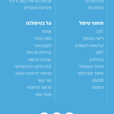
מיינדפולנס
אבחון הפרעות קשב וריכוז
התמכרות
אינדקס מטפלים
תחומי טיפול
על בטיפולנט
CBT
אודות
ריפוי בעיסוק
צוות האתר
קלינאות תקשורת
תקנון אתר
DBT
מדיניות פרטיות
ביופידבק
הצהרת נגישות
טיפול משפחתי
זכות תיקון עיון ומחיקה
טיפול פסיכולוגי
הנחיות לכתיבת מאמר
EMDR
צור קשר
היפנוזה
הרשם לניוזלטר
מפת אתר