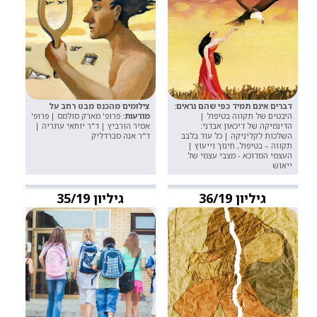
דברים אינם תמיד כפי שהם נראים:
צילומים מהכנס מבט רחב על
היבטים של תקווה בטיפול |
מודעות:
פרופ' מארק סולמס | פרופ'
הדינמיקה של דיכאון אבדני:
אמיר הורביץ | ד"ר יוחאי עתריה |
השלכות לקליניקה | כל עוד בלבב
ד"ר אנה סברדליק
תקווה – בטיפול, חינוך וייעוץ |
העצמי המדוכא - מצבי עצמי של
ייאוש
גיליון 36/19
גיליון 35/19