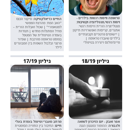
טראומה וויסות רגשות בילדים -
החיים כדיאלקטיקה:
סיקור הכנס
ויסות רגשי,מנטליזציה וקשיבות:
"האב המת: מהרצח הממשי
מנטליזציה הורית וויסות רגשי:
למטאפורי" | שכול ואבלות הורית –
אתגרים, קריסות ואפשרויות תיקון
מודל הסתגלות מחדש | תנודות
| יישומים פרטניים וקבוצתיים
בעמדה הטיפולית של המטפל
בילדים שעברו טראומה |
בפוסט טראומה מורכבת | שנדור
מיינדפולנס ויצירה בטיפולי
פרנצי ובלבול השפות בין המבוגרים
לילד
גיליון 18/19
גיליון 17/19
אפר ואבק - יום הזיכרון לשואה
מרחב מעברי וטיפול בעזרת בעלי
ולגבורה:
ההומור כמנגנון הגנה
חיים:
החיבור בין החוויה הסומטית
בשואה | סקירת הכינוס "טראומה,
לטיפול בעזרת בעלי חיים | מודל