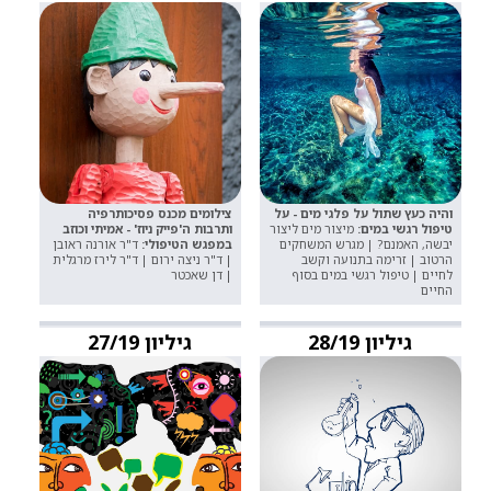
והיה כעץ שתול על פלגי מים - על
צילומים מכנס פסיכותרפיה
טיפול רגשי במים:
מיצור מים ליצור
ותרבות ה'פייק ניוז' - אמיתי וכוזב
יבשה, האמנם? | מגרש המשחקים
במפגש הטיפולי:
ד"ר אורנה ראובן
הרטוב | זרימה בתנועה וקשב
| ד"ר ניצה ירום | ד"ר לירז מרגלית
לחיים | טיפול רגשי במים בסוף
| דן שאכטר
החיים
גיליון 28/19
גיליון 27/19