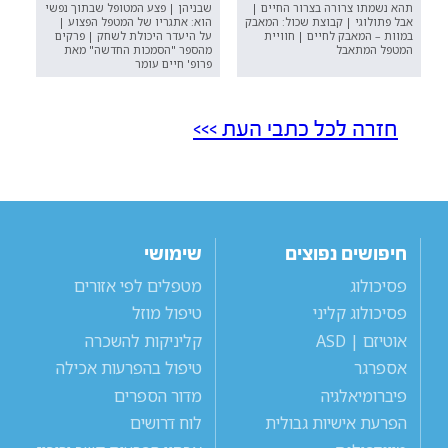
תהא נשמתו צרורה בצרור החיים |
שבניהן | פצע המטופל שבתוך נפשי
אבל פתולוגי | קבוצת שכול: המאבק
הוא: אתגריו של המטפל הפצוע |
במוות – המאבק לחיים | חוויית
על היעדר היכולת לשחק | פרקים
המטפל המתאבל
מהספר "הסמכות החדשה" מאת
פרופ' חיים עומר
חזרה לכל כתבי העת >>>
חיפושים נפוצים
שימושי
פסיכולוג
מטפלים לפי אזורים
פסיכולוג קליני
טיפול מוזל
אוטיזם | ASD
קליניקות להשכרה
אספרגר
טיפול בהפרעות אכילה
פיברומיאלגיה
מדור הספרים
הפרעת אישיות גבולית
לוח דרושים