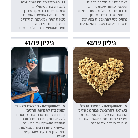
רצח בנות זוג: סקירת ספרות
AMBIT מודל מבוסס מנטליזציה
וממצאי מחקר איכותני | רב
לעבודת צוות טיפולית,
תרבותיות בטיפול בפגיעות מיניות
אינטגרטיבית ורב-מקצועית |
| יחסים פרוורטיים: מנגנון
נוירותרפיה באמצעות אומנויות |
נרקיסיסטי להתעללות במערכת
טבע תרפיה עם אימהות וילדים
יחסים | אונס במסגרת הנישואים
בסיכון | מנגנוני הגנה
גופניים-נפשיים בטיפול ריברסינג
גיליון 42/19
גיליון 41/19
Betipulnet TV - המאגר הגדול
Betipulnet TV - הרצאות חדשות
בישראל להרצאות עבור מטפלים:
ומומלצות לתקופת החגים:
הרצאותיהם של רועי סמנה, פרופ'
בלחיצת כפתור אחת אתם מוזמנים
גארי דיימונד, תמיר אשמן, אור פרי
לנצל את תקופת החגים לטובת
ונגה בדנס בלחיצת כפתור
העשרה והעמקה של החשיבה
הטיפולית עם הרצאות מצולמות
מימי עיון מרתקים שהתקיימו
השנה.