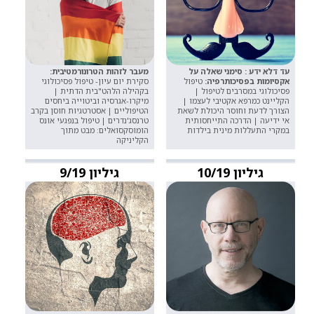
עד דלא ידע : סימני שאלה על
מעבר לזהות הטרונורמטיבית:
אקסיומות בפסיכותרפיה:
טיפול
סקירת יום עיון- טיפול פסיכולוגי
פסיכולוגי במסרבים לטיפול |
בקהילה הלהט"בית הדתית |
הקליינט כמרפא אקטיבי לעצמו |
מיקרו-אגרסיה וביטוייה ביחסים
הצורך לדעת וחוסר היכולת לשאת
הטיפוליים | אסטרטגיות חוסן בקרב
אי ידיעה | הדרכה התייחסותית
טרנסג'נדרים | טיפול בנפגעי אונס
במקרי התעללות מינית בילדות
הומוסקסואלים: מבט מתוך
הקליניקה
גיליון 10/19
גיליון 9/19