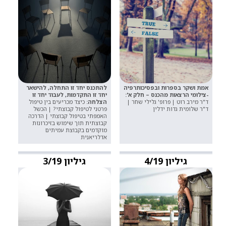
אמת ושקר בספרות ובפסיכותרפיה
להתכנס יחד זו התחלה, להישאר
-צילומי הרצאות מהכנס – חלק א':
יחד זו התקדמות, לעבוד יחד זו
ד"ר מירב רוט | פרופ' גלילי שחר |
הצלחה:
כיצד מכריעים בין טיפול
ד"ר שלומית גדות ידלין
פרטני לטיפול קבוצתי? | הכשל
האמפתי בטיפול קבוצתי | הדרכה
קבוצתית תוך שימוש בזיכרונות
מוקדמים בקבוצת עמיתים
אדלריאנית
גיליון 4/19
גיליון 3/19