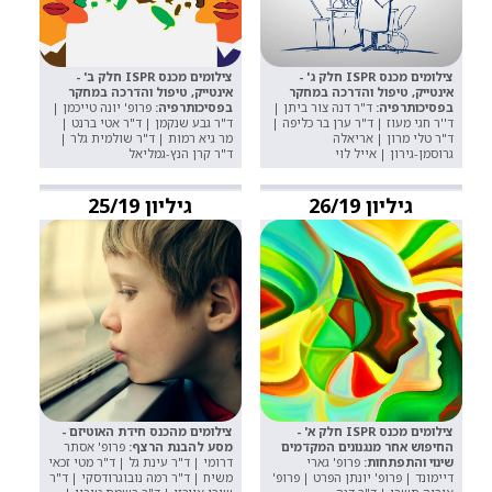
צילומים מכנס ISPR חלק ג' -
צילומים מכנס ISPR חלק ב' -
אינטייק, טיפול והדרכה במחקר
אינטייק, טיפול והדרכה במחקר
בפסיכותרפיה:
ד"ר דנה צור ביתן |
בפסיכותרפיה:
פרופ' יונה טייכמן |
ד''ר חגי מעוז | ד"ר ערן בר כליפה |
ד"ר גבע שנקמן | ד"ר אטי ברנט |
ד"ר טלי מרון | אריאלה
מר גיא רמות | ד"ר שולמית גלר |
גרוסמן-גירון | אייל לוי
ד"ר קרן הנץ-גמליאל
גיליון 26/19
גיליון 25/19
צילומים מכנס ISPR חלק א' -
צילומים מהכנס חידת האוטיזם -
החיפוש אחר מנגנונים המקדמים
מסע להבנת הרצף:
פרופ' אסתר
שינוי והתפתחות:
פרופ' גארי
דרומי | ד"ר עינת גל | ד"ר מטי זכאי
דיימונד | פרופ' יונתן הפרט | פרופ'
משיח | ד"ר רמה נובוגרודסקי | ד"ר