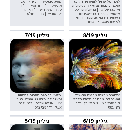
לזכרו של פרופ' לואיס ארון: קובץ
פסיכוסומטיקה - תיאוריה, אבחון
מאמרים נבחרים:
תקיעות טיפולית
וקליניקה:
ד"ר דנה אמיר | ד"ר יורי
ומושג השלישי | הדיאלוג הדרמטי:
סלע | מיכל ריק | ד"ר איתן
שימוש המטפל בסובייקטיביות |
אברמוביץ' | כריס נייוולט
השוואה בין הגישה ההתייחסותית
לגישות פוסט-ביוניאניות
גיליון 8/19
גיליון 7/19
צילומים נוספים מהכנס פרשנות
צילומי הרצאות מהכנס פרשנות
ומעבר לה: מבט רב-מימדי-חלק 2:
ומעבר לה: מבט רב-מימדי:
חגית
ד"ר מירב רוט | ד"ר גבי מן | ד"ר
צאן | אלינה שלקס | ד"ר עפרה
רוני באט
אשל | ד"ר אבי ברמן
גיליון 6/19
גיליון 5/19