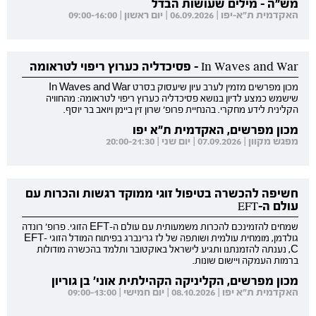
מש"ה - מילים שעושות הבדל
האקדמית ת"א-יפו | 06.09.2026 | יום ראשון | 09:00-16:00
In Waves and War - פסיכדליה כערוץ ריפוי לטראומה
מכון מפרשים מזמין לערב עיון שיעסוק בסרט In Waves and War
שישמש כמצע לדיון בנושא פסיכדליה כערוץ ריפוי לטראומה: מהחוויה
הקלינית לידע מחקרי. בהנחיית פרופ' שרון זין ביימן ויואב בר יוסף.
מכון מפרשים, האקדמית ת"א יפו
מפגש מקוון | 07.09.2026 | יום שני | 20:00-21:30
חשיפה להכשרה בטיפול זוגי ממוקד רגשות והכרות עם
עולם ה-EFT
שמחים להזמינכם להכרות משמעותית עם עולם ה-EFT הזוגי. פרופ' רונדה
גולדמן, מומחית עולמית ושותפה של לז גרינברג בפיתוח המודל הזוגי EFT-
C, נענתה להזמנתנו ותגיע לישראל באוקטובר ותלמד בהכשרה מודולות
ברמות העמקה ויישום שונות.
מכון מפרשים, הקליניקה הקהילתית אוני' בן גוריון
האקדמית ת"א יפו | 08.10.2026 | יום חמישי | 09:00-13:00