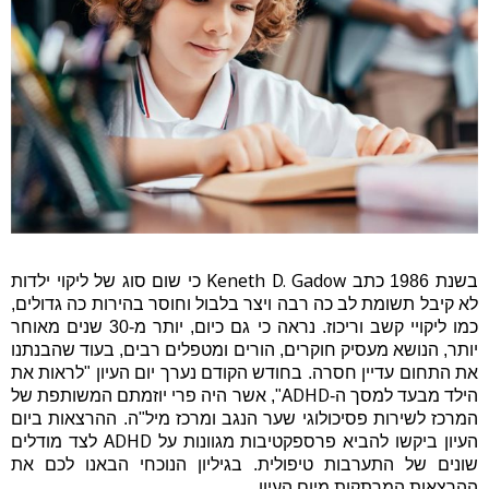
Keneth D. Gadow
בשנת 1986 כתב
כי שום סוג של ליקוי ילדות
לא קיבל תשומת לב כה רבה ויצר בלבול וחוסר בהירות כה גדולים,
כמו ליקויי קשב וריכוז. נראה כי גם כיום, יותר מ-30 שנים מאוחר
יותר, הנושא מעסיק חוקרים, הורים ומטפלים רבים, בעוד שהבנתנו
את התחום עדיין חסרה. בחודש הקודם נערך יום העיון "לראות את
ADHD
הילד מבעד למסך ה-
",
אשר היה פרי יוזמתם המשותפת של
המרכז לשירות פסיכולוגי שער הנגב ומרכז מיל"ה. ההרצאות ביום
ADHD
העיון ביקשו להביא פרספקטיבות מגוונות על
לצד מודלים
שונים של התערבות טיפולית. בגיליון הנוכחי הבאנו לכם את
ההרצאות המרתקות מיום העיון.