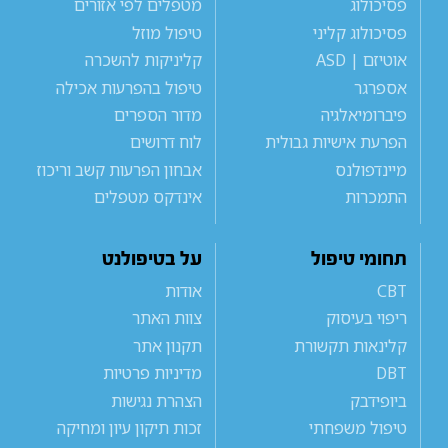
פסיכולוג
מטפלים לפי אזורים
פסיכולוג קליני
טיפול מוזל
אוטיזם | ASD
קליניקות להשכרה
אספרגר
טיפול בהפרעות אכילה
פיברומיאלגיה
מדור הספרים
הפרעת אישיות גבולית
לוח דרושים
מיינדפולנס
אבחון הפרעות קשב וריכוז
התמכרות
אינדקס מטפלים
תחומי טיפול
על בטיפולנט
CBT
אודות
ריפוי בעיסוק
צוות האתר
קלינאות תקשורת
תקנון אתר
DBT
מדיניות פרטיות
ביופידבק
הצהרת נגישות
טיפול משפחתי
זכות תיקון עיון ומחיקה