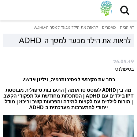
דף הבית
מאמרים
לראות את הילד מבעד למסך ה-ADHD
לראות את הילד מבעד למסך ה-ADHD
26.05.19
בטיפולנט
כתב עת מקצועי לפסיכותרפיה, גיליון 22/19
ADHD
מה בין
לפוסט טראומה
|
התערבות טיפולית מבוססת
IPT
בילדים עם
ADHD
| הסתכלות מחודשת על תפקודי הקשב
| הורות לילדים עם לקויות למידה והפרעות קשב וריכוז | מודל
ייחודי להתערבות מערכתית ב-
ADHD