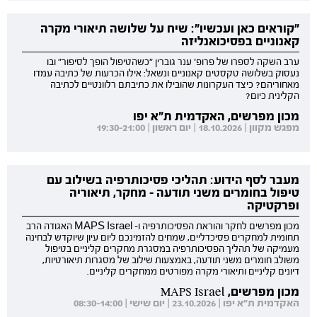
"קוראים כאן ועכשיו": שיח על שלושה תיאורי מקרה
קאנוניים בפסיכואנליזה
ערב השקה לספרו של פרופ' ענר גוברין "כשהטיפול הופך לסיפור" ובו
נעסוק בשלושה טקסטים קאנוניים ונשאל: אילו הכרעות של כתיבה עמדו
מאחוריהם? כיצד העקרונות שהובילו את כתיבתם רלוונטיים לכתיבה
הקלינית כיום?
מכון מפרשים, האקדמית ת"א יפו
מפגש מקוון | 18.10.2026 | יום ראשון | 19:30-21:00
מעבר לסף הידוע: תהליכי פסיכותרפיה בשילוב עם
טיפול בחומרים משני תודעה - מחקר, תיאוריה
ופרקטיקה
מכון מפרשים לחקר והוראת הפסיכותרפיה ו- MAPS Israel האגודה הרב
תחומית למחקרים פסיכדליים, שמחים להזמינכם ליום עיון שיוקדש לבחינה
מעמיקה של תהליך הפסיכותרפיה במסגרת מחקרים קליניים בטיפול
משולב חומרים משני תודעה, באמצעות שילוב של מסגרות תיאורטיות,
דיונים קליניים ותיאורי מקרה מפורטים ממחקרים קליניים.
מכון מפרשים, MAPS Israel
האקדמית ת"א יפו | 23.10.2026 | יום שישי | 08:30-14:00