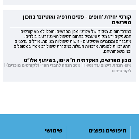
קורסי יחידת 'חופים - פסיכותרפיה ואוטיזם' במכון
מפרשים
במרכז חופים, מיסודן של אלו"ט ומכון מפרשים, תוכלו למצוא קורסים
המעניקים ידע מקיף ומעמיק בתחום הטיפול האינטגרטיבי בילדים,
מתבגרים ומבוגרים אוטיסטים - גישות טיפוליות מגוונות, מודלים עדכניים
והתערבויות לסוגיות מרכזיות העולות במסגרת טיפול רב ממדי במטופלים
ובני משפחותיהם.
מכון מפרשים, האקדמית ת"א יפו, בשיתוף אלו"ט
15% הנחת רישום עד 14/08 | 20% הנחה לחברי הפ"י (לקורסים מוכרים) |
לקורסים >>
חיפושים נפוצים
שימושי