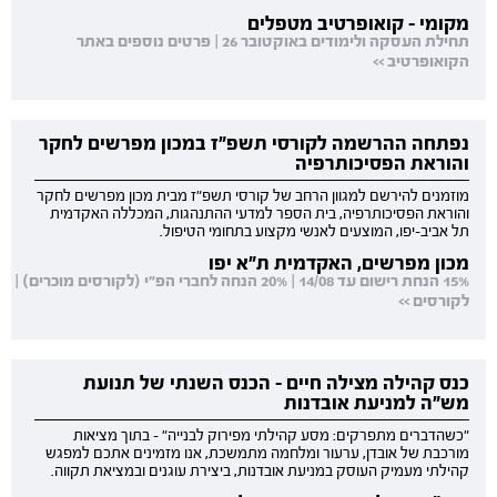
מקומי - קואופרטיב מטפלים
תחילת העסקה ולימודים באוקטובר 26 | פרטים נוספים באתר
הקואופרטיב >>
נפתחה ההרשמה לקורסי תשפ"ז במכון מפרשים לחקר
והוראת הפסיכותרפיה
מוזמנים להירשם למגוון הרחב של קורסי תשפ"ז מבית מכון מפרשים לחקר
והוראת הפסיכותרפיה, בית הספר למדעי ההתנהגות, המכללה האקדמית
תל אביב-יפו, המוצעים לאנשי מקצוע בתחומי הטיפול.
מכון מפרשים, האקדמית ת"א יפו
15% הנחת רישום עד 14/08 | 20% הנחה לחברי הפ"י (לקורסים מוכרים) |
לקורסים >>
כנס קהילה מצילה חיים - הכנס השנתי של תנועת
מש"ה למניעת אובדנות
"כשהדברים מתפרקים: מסע קהילתי מפירוק לבנייה" - בתוך מציאות
מורכבת של אובדן, ערעור ומלחמה מתמשכת, אנו מזמינים אתכם למפגש
קהילתי מעמיק העוסק במניעת אובדנות, ביצירת עוגנים ובמציאת תקווה.