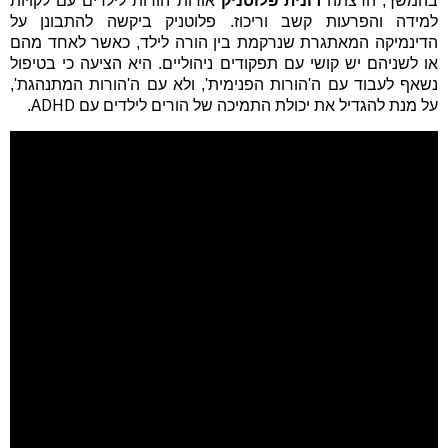
בהמשך, הרצתה
רונית פלוטניק
אודות הורות לילדים עם לקויות
למידה והפרעות קשב וריכוז.
פלוטניק ביקשה להתבונן על
הדינמיקה המאתגרת שנרקמת בין הורה לילד, כאשר לאחד מהם
או לשניהם יש קושי עם תפקודים ניהוליים. היא הציעה כי בטיפול
נשאף לעבוד עם ה'הורות הפנימית', ולא עם ה'הורות המתנהגת',
ADHD
על מנת להגדיל את יכולת התמיכה של הורים לילדים עם
.