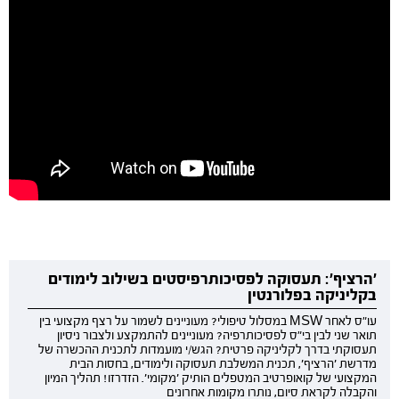
'הרציף': תעסוקה לפסיכותרפיסטים בשילוב לימודים
בקליניקה בפלורנטין
עו"ס לאחר MSW במסלול טיפולי? מעוניינים לשמור על רצף מקצועי בין
תואר שני לבין בי"ס לפסיכותרפיה? מעוניינים להתמקצע ולצבור ניסיון
תעסוקתי בדרך לקליניקה פרטית? הגש/י מועמדות לתכנית ההכשרה של
מדרשת 'הרציף', תכנית המשלבת תעסוקה ולימודים, בחסות הבית
המקצועי של קואופרטיב המטפלים הותיק 'מקומי'. הזדרזו! תהליך המיון
והקבלה לקראת סיום, נותרו מקומות אחרונים