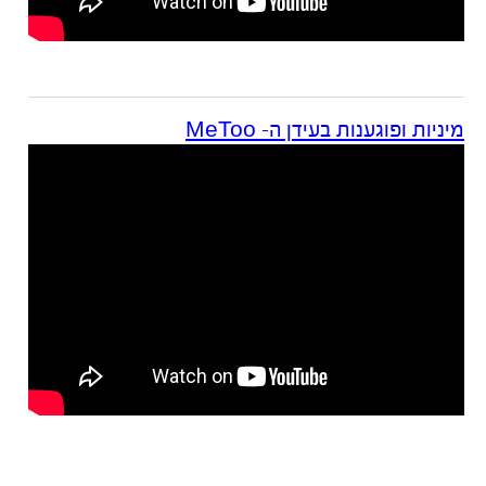
מיניות ופוגענות בעידן ה- MeToo