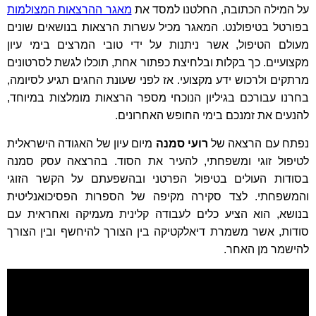
על המילה הכתובה, החלטנו למסד את
מאגר ההרצאות המצולמות
בפורטל בטיפולנט. המאגר מכיל עשרות הרצאות בנושאים שונים
מעולם הטיפול, אשר ניתנות על ידי טובי המרצים בימי עיון
מקצועיים. כך בקלות ובלחיצת כפתור אחת, תוכלו לגשת לסרטונים
מרתקים ולרכוש ידע מקצועי. אז לפני שעונת החגים תגיע לסיומה,
בחרנו עבורכם בגיליון הנוכחי מספר הרצאות מומלצות במיוחד,
להנעים את זמנכם בימי החופש האחרונים.
נפתח עם הרצאה של
רועי סמנה
מיום עיון של האגודה הישראלית
לטיפול זוגי ומשפחתי,
להעיר את הסוד
. בהרצאה עסק סמנה
בסודות העולים בטיפול הפרטני ובהשפעתם על הקשר הזוגי
והמשפחתי. לצד סקירה מקיפה של הספרות הפסיכואנליטית
בנושא, הוא הציע כלים לעבודה קלינית מעמיקה ואחראית עם
סודות, אשר משמרת דיאלקטיקה בין הצורך להיחשף ובין הצורך
להישמר מן האחר
.