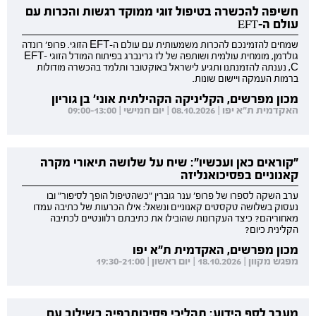
חשיפה להכשרה בטיפול זוגי ממוקד רגשות והכרות עם
עולם ה-EFT
שמחים להזמינכם להכרות משמעותית עם עולם ה-EFT הזוגי. פרופ' רונדה
גולדמן, מומחית עולמית ושותפה של לז גרינברג בפיתוח המודל הזוגי EFT-
C, נענתה להזמנתנו ותגיע לישראל באוקטובר ותלמד בהכשרה מודולות
ברמות העמקה ויישום שונות.
מכון מפרשים, הקליניקה הקהילתית אוני' בן גוריון
האקדמית ת"א יפו | 08.10.2026 | יום חמישי | 09:00-13:00
"קוראים כאן ועכשיו": שיח על שלושה תיאורי מקרה
קאנוניים בפסיכואנליזה
ערב השקה לספרו של פרופ' ענר גוברין "כשהטיפול הופך לסיפור" ובו
נעסוק בשלושה טקסטים קאנוניים ונשאל: אילו הכרעות של כתיבה עמדו
מאחוריהם? כיצד העקרונות שהובילו את כתיבתם רלוונטיים לכתיבה
הקלינית כיום?
מכון מפרשים, האקדמית ת"א יפו
מפגש מקוון | 18.10.2026 | יום ראשון | 19:30-21:00
מעבר לסף הידוע: תהליכי פסיכותרפיה בשילוב עם