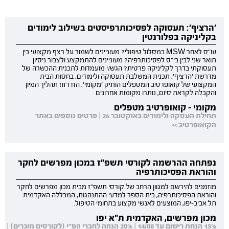
'הרציף': תעסוקה לפסיכותרפיסטים בשילוב לימודים
בקליניקה בפלורנטין
עו"ס לאחר MSW במסלול טיפולי? מעוניינים לשמור על רצף מקצועי בין
תואר שני לבין בי"ס לפסיכותרפיה? מעוניינים להתמקצע ולצבור ניסיון
תעסוקתי בדרך לקליניקה פרטית? הגש/י מועמדות לתכנית ההכשרה של
מדרשת 'הרציף', תכנית המשלבת תעסוקה ולימודים, בחסות הבית
המקצועי של קואופרטיב המטפלים הותיק 'מקומי'. הזדרזו! תהליך המיון
והקבלה לקראת סיום, נותרו מקומות אחרונים
מקומי - קואופרטיב מטפלים
תחילת העסקה ולימודים באוקטובר 26 | פרטים נוספים באתר
הקואופרטיב >>
נפתחה ההרשמה לקורסי תשפ"ז במכון מפרשים לחקר
והוראת הפסיכותרפיה
מוזמנים להירשם למגוון הרחב של קורסי תשפ"ז מבית מכון מפרשים לחקר
והוראת הפסיכותרפיה, בית הספר למדעי ההתנהגות, המכללה האקדמית
תל אביב-יפו, המוצעים לאנשי מקצוע בתחומי הטיפול.
מכון מפרשים, האקדמית ת"א יפו
15% הנחת רישום עד 14/08 | 20% הנחה לחברי הפ"י (לקורסים מוכרים) |