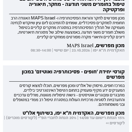
טיפול בחומרים משני תודעה - מחקר, תיאוריה
ופרקטיקה
מכון מפרשים לחקר והוראת הפסיכותרפיה ו- MAPS Israel האגודה הרב
תחומית למחקרים פסיכדליים, שמחים להזמינכם ליום עיון שיוקדש לבחינה
מעמיקה של תהליך הפסיכותרפיה במסגרת מחקרים קליניים בטיפול
משולב חומרים משני תודעה, באמצעות שילוב של מסגרות תיאורטיות,
דיונים קליניים ותיאורי מקרה מפורטים ממחקרים קליניים.
מכון מפרשים, MAPS Israel
האקדמית ת"א יפו | 23.10.2026 | יום שישי | 08:30-14:00
קורסי יחידת 'חופים - פסיכותרפיה ואוטיזם' במכון
מפרשים
במרכז חופים, מיסודן של אלו"ט ומכון מפרשים, תוכלו למצוא קורסים
המעניקים ידע מקיף ומעמיק בתחום הטיפול האינטגרטיבי בילדים,
מתבגרים ומבוגרים אוטיסטים - גישות טיפוליות מגוונות, מודלים עדכניים
והתערבויות לסוגיות מרכזיות העולות במסגרת טיפול רב ממדי במטופלים
ובני משפחותיהם.
מכון מפרשים, האקדמית ת"א יפו, בשיתוף אלו"ט
15% הנחת רישום עד 14/08 | 20% הנחה לחברי הפ"י (לקורסים מוכרים) |
לקורסים >>