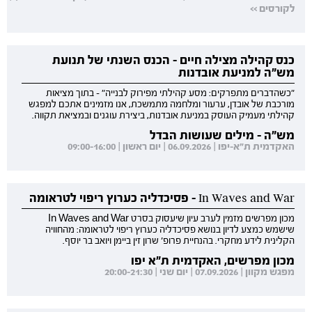
לקורסים >>
כנס קהילה מצילה חיים - הכנס השנתי של תנועת
מש"ה למניעת אובדנות
"כשהדברים מתפרקים: מסע קהילתי מפירוק לבנייה" - בתוך מציאות
מורכבת של אובדן, ערעור ומלחמה מתמשכת, אנו מזמינים אתכם למפגש
קהילתי מעמיק העוסק במניעת אובדנות, ביצירת עוגנים ובמציאת תקווה.
מש"ה - מילים שעושות הבדל
האקדמית ת"א-יפו | 06.09.2026 | יום ראשון | 09:00-16:00
In Waves and War - פסיכדליה כערוץ ריפוי לטראומה
מכון מפרשים מזמין לערב עיון שיעסוק בסרט In Waves and War
שישמש כמצע לדיון בנושא פסיכדליה כערוץ ריפוי לטראומה: מהחוויה
הקלינית לידע מחקרי. בהנחיית פרופ' שרון זין ביימן ויואב בר יוסף.
מכון מפרשים, האקדמית ת"א יפו
מפגש מקוון | 07.09.2026 | יום שני | 20:00-21:30