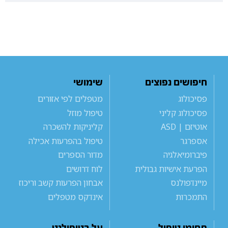
חיפושים נפוצים
שימושי
פסיכולוג
מטפלים לפי אזורים
פסיכולוג קליני
טיפול מוזל
אוטיזם | ASD
קליניקות להשכרה
אספרגר
טיפול בהפרעות אכילה
פיברומיאלגיה
מדור הספרים
הפרעת אישיות גבולית
לוח דרושים
מיינדפולנס
אבחון הפרעות קשב וריכוז
התמכרות
אינדקס מטפלים