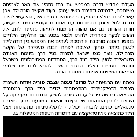
העולם מחדש דרכה. המפגש עם בתו מזמין את האב לצמיחה
משותפת, ללמידה ולחיבור רגשי עמוק. בעוד שקשר הורה-ילד אכן
עשוי להיות ממלא ומספק כפי שמתאר כספי בשיר, הוא עשוי להיות
גם מטלטל ולזמן התמודדות עם אתגרים וקונפליקטים. למעשה,
חווית ההורות, גם אם מהווה הזדמנות לתיקון, מזמינה לרוב את
האדם לבקר במחוזות ילדותו ולבוא במגע עם החלקים הילדיים
בנפשו. הזמנה מורכבת זו הופכת לעתים את המפגש בין הורה לילד
לטעון ביותר. מתוך שאיפה לפתח הבנה מעמיקה של הקשר
הורה-ילד, נוצר כנס ישראל להורות בגיל הרך ביוזמת האגודה
הישראלית למען הילד בגיל הרך, הסתדרות הפסיכולוגים בישראל
וגורמים נוספים. בגיליון הנוכחי נמשיך להביא לכם את צילומי
הרצאות המצוינות שניתנו במסגרת הכנס.
נפתח עם הרצאתה של
פרופ' נעמה עצבה-פוריה
אודות חשיבות
היכולת הרפלקטיבית בהתפתחות ילדים בגיל הרך. במסגרת
ההרצאה ביקשה פרופ' עצבה-פוריה להציע התבוננות מעמיקה על
היכולת להבין התנהגות של העצמי והאחר כמונעת מתוך מצבים
מנטאליים שונים. לדבריה, יכולת זו לרפלקטיביות מתפתחת אצל
הילד כתוצאה מאינטראקציה עם הדמויות השונות המטפלות בו.