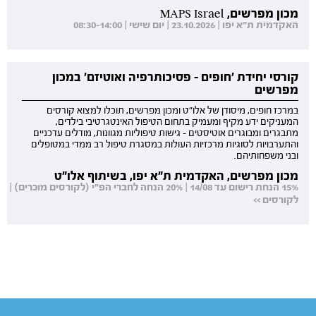
מכון מפרשים, MAPS Israel
האקדמית ת"א יפו | 23.10.2026 | יום שישי | 08:30-14:00
קורסי יחידת 'חופים - פסיכותרפיה ואוטיזם' במכון
מפרשים
במרכז חופים, מיסודן של אלו"ט ומכון מפרשים, תוכלו למצוא קורסים
המעניקים ידע מקיף ומעמיק בתחום הטיפול האינטגרטיבי בילדים,
מתבגרים ומבוגרים אוטיסטים - גישות טיפוליות מגוונות, מודלים עדכניים
והתערבויות לסוגיות מרכזיות העולות במסגרת טיפול רב ממדי במטופלים
ובני משפחותיהם.
מכון מפרשים, האקדמית ת"א יפו, בשיתוף אלו"ט
15% הנחת רישום עד 14/08 | 20% הנחה לחברי הפ"י (לקורסים מוכרים) |
לקורסים >>