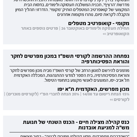
מדרשת 'הרציף', תכנית המשלבת תעסוקה ולימודים, בחסות הבית
המקצועי של קואופרטיב המטפלים הותיק 'מקומי'. הזדרזו! תהליך המיון
והקבלה לקראת סיום, נותרו מקומות אחרונים
מקומי - קואופרטיב מטפלים
תחילת העסקה ולימודים באוקטובר 26 | פרטים נוספים באתר
הקואופרטיב >>
נפתחה ההרשמה לקורסי תשפ"ז במכון מפרשים לחקר
והוראת הפסיכותרפיה
מוזמנים להירשם למגוון הרחב של קורסי תשפ"ז מבית מכון מפרשים לחקר
והוראת הפסיכותרפיה, בית הספר למדעי ההתנהגות, המכללה האקדמית
תל אביב-יפו, המוצעים לאנשי מקצוע בתחומי הטיפול.
מכון מפרשים, האקדמית ת"א יפו
15% הנחת רישום עד 14/08 | 20% הנחה לחברי הפ"י (לקורסים מוכרים) |
לקורסים >>
כנס קהילה מצילה חיים - הכנס השנתי של תנועת
מש"ה למניעת אובדנות
"כשהדברים מתפרקים: מסע קהילתי מפירוק לבנייה" - בתוך מציאות