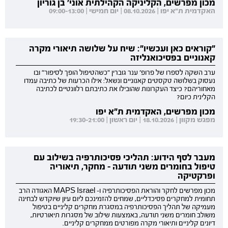
מכון מפרשים, הקליניקה הקהילתית אוני' בן גוריון
האקדמית ת"א יפו | 08.10.2026 | יום חמישי | 09:00-13:00
"קוראים כאן ועכשיו": שיח על שלושה תיאורי מקרה
קאנוניים בפסיכואנליזה
ערב השקה לספרו של פרופ' ענר גוברין "כשהטיפול הופך לסיפור" ובו
נעסוק בשלושה טקסטים קאנוניים ונשאל: אילו הכרעות של כתיבה עמדו
מאחוריהם? כיצד העקרונות שהובילו את כתיבתם רלוונטיים לכתיבה
הקלינית כיום?
מכון מפרשים, האקדמית ת"א יפו
מפגש מקוון | 18.10.2026 | יום ראשון | 19:30-21:00
מעבר לסף הידוע: תהליכי פסיכותרפיה בשילוב עם
טיפול בחומרים משני תודעה - מחקר, תיאוריה
ופרקטיקה
מכון מפרשים לחקר והוראת הפסיכותרפיה ו- MAPS Israel האגודה הרב
תחומית למחקרים פסיכדליים, שמחים להזמינכם ליום עיון שיוקדש לבחינה
מעמיקה של תהליך הפסיכותרפיה במסגרת מחקרים קליניים בטיפול
משולב חומרים משני תודעה, באמצעות שילוב של מסגרות תיאורטיות,
דיונים קליניים ותיאורי מקרה מפורטים ממחקרים קליניים.