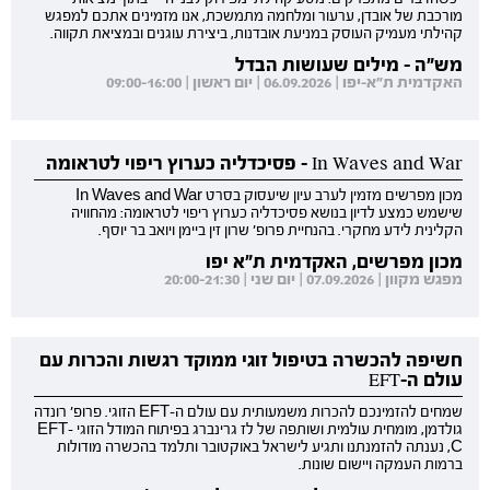
מורכבת של אובדן, ערעור ומלחמה מתמשכת, אנו מזמינים אתכם למפגש
קהילתי מעמיק העוסק במניעת אובדנות, ביצירת עוגנים ובמציאת תקווה.
מש"ה - מילים שעושות הבדל
האקדמית ת"א-יפו | 06.09.2026 | יום ראשון | 09:00-16:00
In Waves and War - פסיכדליה כערוץ ריפוי לטראומה
מכון מפרשים מזמין לערב עיון שיעסוק בסרט In Waves and War
שישמש כמצע לדיון בנושא פסיכדליה כערוץ ריפוי לטראומה: מהחוויה
הקלינית לידע מחקרי. בהנחיית פרופ' שרון זין ביימן ויואב בר יוסף.
מכון מפרשים, האקדמית ת"א יפו
מפגש מקוון | 07.09.2026 | יום שני | 20:00-21:30
חשיפה להכשרה בטיפול זוגי ממוקד רגשות והכרות עם
עולם ה-EFT
שמחים להזמינכם להכרות משמעותית עם עולם ה-EFT הזוגי. פרופ' רונדה
גולדמן, מומחית עולמית ושותפה של לז גרינברג בפיתוח המודל הזוגי EFT-
C, נענתה להזמנתנו ותגיע לישראל באוקטובר ותלמד בהכשרה מודולות
ברמות העמקה ויישום שונות.