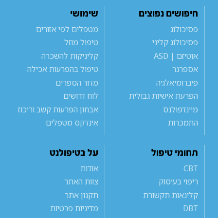
חיפושים נפוצים
שימושי
פסיכולוג
מטפלים לפי אזורים
פסיכולוג קליני
טיפול מוזל
אוטיזם | ASD
קליניקות להשכרה
אספרגר
טיפול בהפרעות אכילה
פיברומיאלגיה
מדור הספרים
הפרעת אישיות גבולית
לוח דרושים
מיינדפולנס
אבחון הפרעות קשב וריכוז
התמכרות
אינדקס מטפלים
תחומי טיפול
על בטיפולנט
CBT
אודות
ריפוי בעיסוק
צוות האתר
קלינאות תקשורת
תקנון אתר
DBT
מדיניות פרטיות