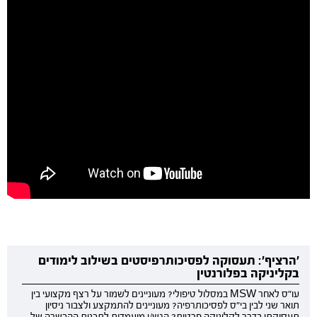
'הרציף': תעסוקה לפסיכותרפיסטים בשילוב לימודים
בקליניקה בפלורנטין
עו"ס לאחר MSW במסלול טיפולי? מעוניינים לשמור על רצף מקצועי בין
תואר שני לבין בי"ס לפסיכותרפיה? מעוניינים להתמקצע ולצבור ניסיון
תעסוקתי בדרך לקליניקה פרטית? הגש/י מועמדות לתכנית ההכשרה של