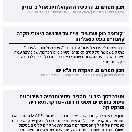
מכון מפרשים, הקליניקה הקהילתית אוני' בן גוריון
האקדמית ת"א יפו | 08.10.2026 | יום חמישי | 09:00-13:00
"קוראים כאן ועכשיו": שיח על שלושה תיאורי מקרה
קאנוניים בפסיכואנליזה
ערב השקה לספרו של פרופ' ענר גוברין "כשהטיפול הופך לסיפור" ובו
נעסוק בשלושה טקסטים קאנוניים ונשאל: אילו הכרעות של כתיבה עמדו
מאחוריהם? כיצד העקרונות שהובילו את כתיבתם רלוונטיים לכתיבה
הקלינית כיום?
מכון מפרשים, האקדמית ת"א יפו
מפגש מקוון | 18.10.2026 | יום ראשון | 19:30-21:00
מעבר לסף הידוע: תהליכי פסיכותרפיה בשילוב עם
טיפול בחומרים משני תודעה - מחקר, תיאוריה
ופרקטיקה
מכון מפרשים לחקר והוראת הפסיכותרפיה ו- MAPS Israel האגודה הרב
תחומית למחקרים פסיכדליים, שמחים להזמינכם ליום עיון שיוקדש לבחינה
מעמיקה של תהליך הפסיכותרפיה במסגרת מחקרים קליניים בטיפול
משולב חומרים משני תודעה, באמצעות שילוב של מסגרות תיאורטיות,