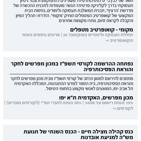
תואר שני לבין בי"ס לפסיכותרפיה? מעוניינים להתמקצע ולצבור ניסיון
תעסוקתי בדרך לקליניקה פרטית? הגש/י מועמדות לתכנית ההכשרה של
מדרשת 'הרציף', תכנית המשלבת תעסוקה ולימודים, בחסות הבית
המקצועי של קואופרטיב המטפלים הותיק 'מקומי'. הזדרזו! תהליך המיון
והקבלה לקראת סיום, נותרו מקומות אחרונים
מקומי - קואופרטיב מטפלים
תחילת העסקה ולימודים באוקטובר 26 | פרטים נוספים באתר
הקואופרטיב >>
נפתחה ההרשמה לקורסי תשפ"ז במכון מפרשים לחקר
והוראת הפסיכותרפיה
מוזמנים להירשם למגוון הרחב של קורסי תשפ"ז מבית מכון מפרשים לחקר
והוראת הפסיכותרפיה, בית הספר למדעי ההתנהגות, המכללה האקדמית
תל אביב-יפו, המוצעים לאנשי מקצוע בתחומי הטיפול.
מכון מפרשים, האקדמית ת"א יפו
15% הנחת רישום עד 14/08 | 20% הנחה לחברי הפ"י (לקורסים מוכרים) |
לקורסים >>
כנס קהילה מצילה חיים - הכנס השנתי של תנועת
מש"ה למניעת אובדנות