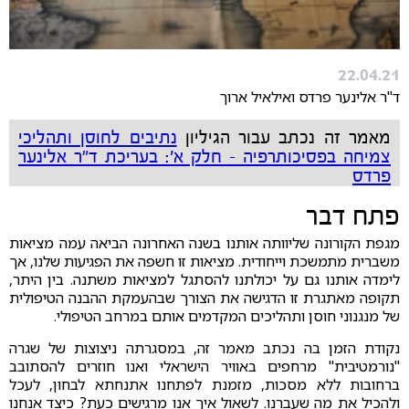
22.04.21
ד"ר אלינער פרדס ואילאיל ארוך
מאמר זה נכתב עבור הגיליון
נתיבים לחוסן ותהליכי
צמיחה בפסיכותרפיה - חלק א': בעריכת ד"ר אלינער
פרדס
פתח דבר
מגפת הקורונה שליוותה אותנו בשנה האחרונה הביאה עמה מציאות
משברית מתמשכת וייחודית. מציאות זו חשפה את הפגיעות שלנו, אך
לימדה אותנו גם על יכולתנו להסתגל למציאות משתנה. בין היתר,
תקופה מאתגרת זו הדגישה את הצורך שבהעמקת ההבנה הטיפולית
של מנגנוני חוסן ותהליכים המקדמים אותם במרחב הטיפולי.
נקודת הזמן בה נכתב מאמר זה, במסגרתה ניצוצות של שגרה
"נורמטיבית" מרחפים באוויר הישראלי ואנו חוזרים להסתובב
ברחובות ללא מסכות, מזמנת לפתחנו אתנחתא לבחון, לעכל
ולהכיל את מה שעברנו. לשאול איך אנו מרגישים כעת? כיצד אנחנו