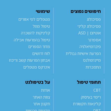
חיפושים נפוצים
שימושי
פסיכולוג
מטפלים לפי אזורים
פסיכולוג קליני
טיפול מוזל
אוטיזם | ASD
קליניקות להשכרה
אספרגר
טיפול בהפרעות אכילה
פיברומיאלגיה
מדור הספרים
הפרעת אישיות גבולית
לוח דרושים
מיינדפולנס
אבחון הפרעות קשב וריכוז
התמכרות
אינדקס מטפלים
תחומי טיפול
על בטיפולנט
CBT
אודות
ריפוי בעיסוק
צוות האתר
קלינאות תקשורת
תקנון אתר
DBT
מדיניות פרטיות