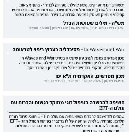
"כשהדברים מתפרקים: מסע קהילתי מפירוק לבנייה" - בתוך מציאות
מורכבת של אובדן, ערעור ומלחמה מתמשכת, אנו מזמינים אתכם למפגש
קהילתי מעמיק העוסק במניעת אובדנות, ביצירת עוגנים ובמציאת תקווה.
מש"ה - מילים שעושות הבדל
האקדמית ת"א-יפו | 06.09.2026 | יום ראשון | 09:00-16:00
In Waves and War - פסיכדליה כערוץ ריפוי לטראומה
מכון מפרשים מזמין לערב עיון שיעסוק בסרט In Waves and War
שישמש כמצע לדיון בנושא פסיכדליה כערוץ ריפוי לטראומה: מהחוויה
הקלינית לידע מחקרי. בהנחיית פרופ' שרון זין ביימן ויואב בר יוסף.
מכון מפרשים, האקדמית ת"א יפו
מפגש מקוון | 07.09.2026 | יום שני | 20:00-21:30
חשיפה להכשרה בטיפול זוגי ממוקד רגשות והכרות עם
עולם ה-EFT
שמחים להזמינכם להכרות משמעותית עם עולם ה-EFT הזוגי. פרופ' רונדה
גולדמן, מומחית עולמית ושותפה של לז גרינברג בפיתוח המודל הזוגי EFT-
C, נענתה להזמנתנו ותגיע לישראל באוקטובר ותלמד בהכשרה מודולות
ברמות העמקה ויישום שונות.