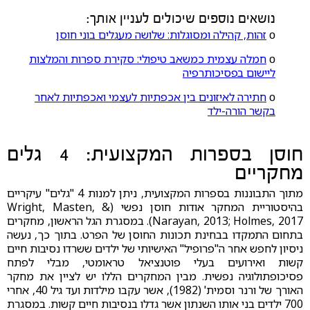
נושאים נוספים שיכולים לעניין אותך:
ο
זהות, קהילה ומסוגלות: שלושה מעגלים בוני חוסן
ο
חמלה עצמית כמשאב טיפולי: סקירת ספרות והמלצות
ליישום בפסיכותרפיה
ο
חתירה לאיזונים בין אכפתיות לעצמי ואכפתיות לאחר
בקשר הורה-ילד
חוסן בספרות המקצועית: 4 גלים
מחקריים
מתוך התבוננות בספרות המקצועית, ניתן למנות 4 "גלים" עיקריים
בהיסטוריית המחקר אודות חוסן נפשי (Wright, Masten, &
Narayan, 2013; Holmes, 2017). במסגרת הגל הראשון, מחקרים
בתחום התמקדו בבחינת תכונות החוסן של הפרט. בתוך כך, נעשה
ניסיון לחפש אחר ה"פרופיל" האישיותי של ילדים ששרדו נסיבות חיים
קשות ואירועים בעלי פוטנציאל טראומטי, מבלי לפתח
פסיכופתולוגיה נפשית. מבין המחקרים הללו יש לציין את מחקר
האורך של ורנר וסמית' (1982), אשר עקבו מילדות ועד גיל 40, אחרי
700 ילדים בני אותו השנתון אשר גדלו בנסיבות חיים קשות. במסגרת