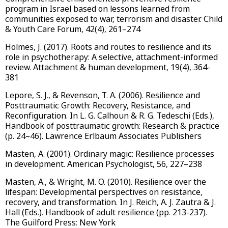
program in Israel based on lessons learned from
communities exposed to war, terrorism and disaster. Child
& Youth Care Forum, 42(4), 261–274
Holmes, J. (2017). Roots and routes to resilience and its
role in psychotherapy: A selective, attachment-informed
review. Attachment & human development, 19(4), 364-
381
Lepore, S. J., & Revenson, T. A. (2006). Resilience and
Posttraumatic Growth: Recovery, Resistance, and
Reconfiguration. In L. G. Calhoun & R. G. Tedeschi (Eds.),
Handbook of posttraumatic growth: Research & practice
(p. 24–46). Lawrence Erlbaum Associates Publishers
Masten, A. (2001). Ordinary magic: Resilience processes
in development. American Psychologist, 56, 227–238
Masten, A., & Wright, M. O. (2010). Resilience over the
lifespan: Developmental perspectives on resistance,
recovery, and transformation. In J. Reich, A. J. Zautra & J.
Hall (Eds.). Handbook of adult resilience (pp. 213-237).
The Guilford Press: New York