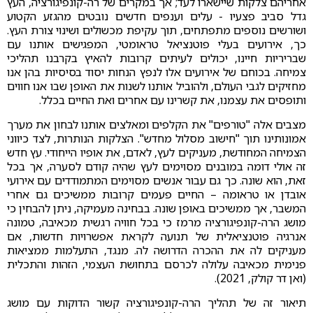
אחריהם צלקות שיישארו לעד; אך במקרים של רה-קונפיגורציה, העץ
גדל סביב פצעיו - עלים וענפים חדשים נובטים מהגזע הקטוע
ושורשים נוספים מתפתחים, תוך עקיפת מכשולים ושינוי צורת העץ.
כך, אירועים בעלי פוטנציאל טראומטי, המפגישים אותנו עם
שבריריות חיינו, יכולים לעיתים קרובות להאיץ בקרבנו תהליכי
צמיחה. בכוחם של אירועים אלו לנפץ הנחות יסוד בסיסיות בהן אנו
מחזיקים לגבי העולם, ולהוביל אותנו לשנות את האופן שבו אנו חווים
ותופסים את עצמנו, את קשרינו עם אחרים ואת החיים בכלל.
מצבים אלה "טורפים" את הקלפים ומאלצים אותנו לבחון את מערך
אמונותינו תוך "חישוב מסלול מחדש". הצלקות הנותרות, לצד כיווני
הצמיחה המחודשת, מעניקים לעץ, לאדם, את אופיו הייחודי. עץ חדש
זה אולי דומה במובנים מסוימים לעץ שהיה קודם לסערה, אך בכל
זאת, הוא שונה. כך גם עבור אנשים מסוימים המתמודדים עם אירועי
אובדן או טראומה – החיים פעמים קרובות ממשיכים גם אחרי
המשבר, אך ממשיכים באופן שונה. בבחינה מעמיקה, ניתן להבחין כי
מושג הרה-קונפיגורציה מרמז כי בכל חוויה רגשית מכאיבה, טמונה
אנרגיה פוטנציאלית של תנועה לקראת אפשרויות חדשות, אם
מעניקים לה את ההכרה הדרושה לה. מנגד, התעלמות ממציאות
פנימית מכאיבה עלולה לכרסם בתחושת העצמי, הזהות והתכלית
(ואן דר קולק, 2021).
תיאור זה של תהליך הרה-קונפיגורציה קשור הדוקות עם מושג