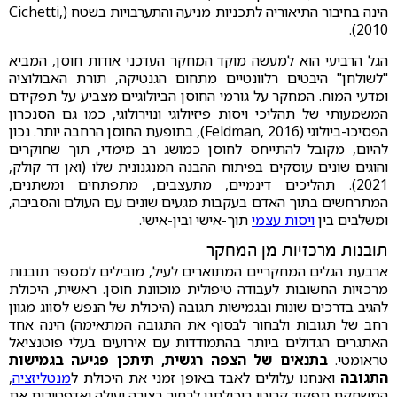
הינה בחיבור התיאוריה לתכניות מניעה והתערבויות בשטח (Cichetti,
2010).
הגל הרביעי הוא למעשה מוקד המחקר העדכני אודות חוסן, המביא
"לשולחן" היבטים רלוונטיים מתחום הגנטיקה, תורת האבולוציה
ומדעי המוח. המחקר על גורמי החוסן הביולוגיים מצביע על תפקידם
המשמעותי של תהליכי ויסות פיזיולוגי ונוירולוגי, כמו גם הסנכרון
הפסיכו-ביולוגי (Feldman, 2016), בתופעת החוסן הרחבה יותר. נכון
להיום, מקובל להתייחס לחוסן כמושג רב מימדי, תוך שחוקרים
והוגים שונים עוסקים בפיתוח ההבנה המנגנונית שלו (ואן דר קולק,
2021). תהליכים דינמיים, מתעצבים, מתפתחים ומשתנים,
המתרחשים בתוך האדם בעקבות מגעים שונים עם העולם והסביבה,
ומשלבים בין
ויסות עצמי
תוך-אישי ובין-אישי.
תובנות מרכזיות מן המחקר
ארבעת הגלים המחקריים המתוארים לעיל, מובילים למספר תובנות
מרכזיות החשובות לעבודה טיפולית מוכוונת חוסן. ראשית, היכולת
להגיב בדרכים שונות ובגמישות תגובה (היכולת של הנפש לסווג מגוון
רחב של תגובות ולבחור לבסוף את התגובה המתאימה) הינה אחד
האתגרים הגדולים ביותר בהתמודדות עם אירועים בעלי פוטנציאל
טראומטי.
בתנאים של הצפה רגשית, תיתכן פגיעה בגמישות
התגובה
ואנחנו עלולים לאבד באופן זמני את היכולת ל
מנטליזציה
,
המשחקת תפקיד קריטי ביכולתנו לבחור בצורה יעילה ואדפטיבית את