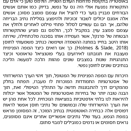
באוסטריה בתקופת מלחמת העולם השנייה. הולמס טוען כי אדם עם
התקשרות נמנעת אולי היה נס על נפשו, בדיוק כמו אותם אנשים
הבורחים מבניין בוער כדי להציל את עצמם ממצב מסוכן. אנשים
אלה אמנם יכולים לשבור זכוכיות ולהיפצע בסלילת נתיב הבריחה
שלהם, אך הם גם עשויים לסלול פתחי מילוט לאחרים ולחלץ את
עצמם ממצב עוין. במקביל לכך, הולמס גם מציע שהתקשרותו
הבטוחה של פרנקל, אשר העמידה אותו בסכנה מלכתחילה, שירתה
אותו היטב בחייו במחנה ההשמדה ושימשה כנתיב משמעותי לחוסן
(Holmes & Slade, 2018). כך אנו רואים כיצד המפה הפנימית
מעצבת את תגובתנו לאירועים בעלי פוטנציאל טראומטי וכיצד
התנהגויות שונות במצבים שונים מהוות הלכה למעשה הליכה
בנתיבים שונים לחוסן נפשי.
היכרות עם המפה הפנימית של המטופל, תוך זיהוי הערך ההישרדותי
של אסטרטגיות התמודדות המוכרות לו מעברו, תפתח בחלק
מהמקרים דרך להתבוננות חדשה על התהליך הטיפולי. זאת, תוך
הבנה טובה יותר של בחירות ואסטרטגיות של המטופל אשר יכולות
להיראות לנו בלתי אדפטיביות במציאות הנוכחית. לכל אחת מהן יש
את הערך ההישרדותי שלה ובמושגים של נתיבי חוסן אפשר לראות
דפוסים אלה כבחירה האוטומטית בנתיב המוכר, זה המסומן מראש
במפת הנפש, בעוד שלל נתיבים אפשריים אחרים אינם מסומנים,
נראים חסומים או נדמים כמובילים למבוי סתום.