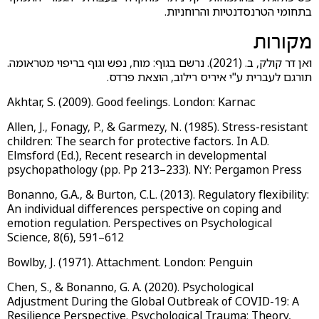
בתחומי הטרנסדנטיות והרוחניות.
מקורות
ואן דר קולק, ב. (2021). נרשם בגוף: מוח, נפש וגוף בריפוי מטראומה.
תורגם לעברית ע"י איריס רילוב, הוצאת פרדס.
Akhtar, S. (2009). Good feelings. London: Karnac
Allen, J., Fonagy, P., & Garmezy, N. (1985). Stress-resistant
children: The search for protective factors. In A.D.
Elmsford (Ed.), Recent research in developmental
psychopathology (pp. Pp 213–233). NY: Pergamon Press
Bonanno, G.A., & Burton, C.L. (2013). Regulatory flexibility:
An individual differences perspective on coping and
emotion regulation. Perspectives on Psychological
Science, 8(6), 591–612
Bowlby, J. (1971). Attachment. London: Penguin
Chen, S., & Bonanno, G. A. (2020). Psychological
Adjustment During the Global Outbreak of COVID-19: A
Resilience Perspective. Psychological Trauma: Theory,