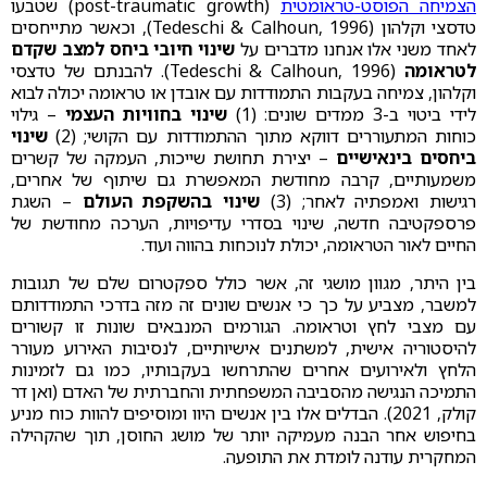
הצמיחה הפוסט-טראומטית
(post-traumatic growth) שטבעו
טדסצי וקלהון (Tedeschi & Calhoun, 1996), וכאשר מתייחסים
לאחד משני אלו אנחנו מדברים על
שינוי חיובי ביחס למצב שקדם
לטראומה
(Tedeschi & Calhoun, 1996). להבנתם של טדצסי
וקלהון, צמיחה בעקבות התמודדות עם אובדן או טראומה יכולה לבוא
לידי ביטוי ב-3 ממדים שונים: (1)
שינוי בחוויות העצמי
– גילוי
כוחות המתעוררים דווקא מתוך ההתמודדות עם הקושי; (2)
שינוי
ביחסים בינאישיים
– יצירת תחושת שייכות, העמקה של קשרים
משמעותיים, קרבה מחודשת המאפשרת גם שיתוף של אחרים,
רגישות ואמפתיה לאחר; (3)
שינוי בהשקפת העולם
– השגת
פרספקטיבה חדשה, שינוי בסדרי עדיפויות, הערכה מחודשת של
החיים לאור הטראומה, יכולת לנוכחות בהווה ועוד.
בין היתר, מגוון מושגי זה, אשר כולל ספקטרום שלם של תגובות
למשבר, מצביע על כך כי אנשים שונים זה מזה בדרכי התמודדותם
עם מצבי לחץ וטראומה. הגורמים המנבאים שונות זו קשורים
להיסטוריה אישית, למשתנים אישיותיים, לנסיבות האירוע מעורר
הלחץ ולאירועים אחרים שהתרחשו בעקבותיו, כמו גם לזמינות
התמיכה הנגישה מהסביבה המשפחתית והחברתית של האדם (ואן דר
קולק, 2021). הבדלים אלו בין אנשים היוו ומוסיפים להוות כוח מניע
בחיפוש אחר הבנה מעמיקה יותר של מושג החוסן, תוך שהקהילה
המחקרית עודנה לומדת את התופעה.