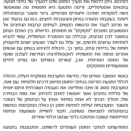
לסיכום, ניתן לדמות את מערך החוסן שלנו למערך של נתיבי תנועה.
בתנאים אופטימליים, זרימה התנועה היא חופשית מה שמאפשר
גישה למקורות תמיכה חיצוניים ופנימיים. בימי משבר ובהסתגלות
לשינוי, בעקבות ההפרה באיזון והצטברות לחצים, כמו גם בהעדר זמן
או מרחב לעבד את הרגשות הקשים, לעיתים קרובות הנתיבים אל
המשאבים הופכים "פקוקים" או חסומים. הדיאלוג בין האדם הנתון
במשבר לבין סביבתו, ובכללה גם המסגרת הטיפולית, עשוי להביא
לפתיחת ערוצים חדשים, אך עלול גם לעורר פצעים ישנים ולהעמיק
חוויות של בדידות ונתק. בתוך כך, היכולת להרגיש בטחון עם אנשים
אחרים מהווה את התשתית לאקספלורציה הנדרשת לעדכון שוטף
של המפה הפנימית. אכן, קשרים בטוחים הם בסיס לחיים
משמעותיים ומספקים.
כאשר המשבר מאיים מדי, נדרשת התערבות ממוקדת ויעילה, היכולה
לכלול התנעת הזרימה בנתיבי החוסן וסימון דרכים חלופיות. עם זאת,
התערבות מסוג זה אינה מחליפה את העבודה השגרתית והיום-יומית
של סלילת נתיבים אשר יאפשרו לאדם להרחיב את טווח הבחירה
שלו; תהליך הכרוך לא אחת בוויתור אמיץ על הביטחון של המוכר
והשגור. התערבויות יעילות לפיתוח חוסן הן כאלה המקדמות גמישות
בהסתגלות למציאות משתנה, חיבור לחוויית משמעות ופיתוח
התייחסות קשובה ומיטיבה כלפי עצמנו וכלפי אחרים.
התוודעותנו לנתיבי החוסן העומדים לרשותנו, והתבוננות בתנועה