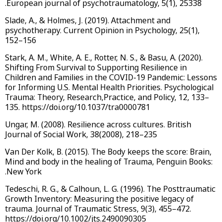
European journal of psychotraumatology, 5(1), 25338.
Slade, A., & Holmes, J. (2019). Attachment and
psychotherapy. Current Opinion in Psychology, 25(1),
152–156
Stark, A. M., White, A. E., Rotter, N. S., & Basu, A. (2020).
Shifting From Survival to Supporting Resilience in
Children and Families in the COVID-19 Pandemic: Lessons
for Informing U.S. Mental Health Priorities. Psychological
Trauma: Theory, Research,Practice, and Policy, 12, 133–
135. https://doi.org/10.1037/tra0000781
Ungar, M. (2008). Resilience across cultures. British
Journal of Social Work, 38(2008), 218–235
Van Der Kolk, B. (2015). The Body keeps the score: Brain,
Mind and body in the healing of Trauma, Penguin Books:
New York.
Tedeschi, R. G., & Calhoun, L. G. (1996). The Posttraumatic
Growth Inventory: Measuring the positive legacy of
trauma. Journal of Traumatic Stress, 9(3), 455–472.
https://doi.org/10.1002/jts.2490090305