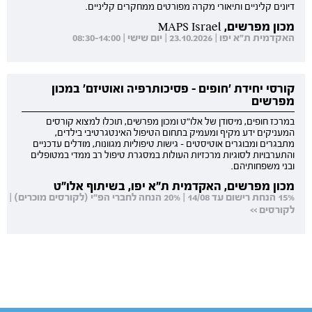
דיונים קליניים ותיאורי מקרה מפורטים ממחקרים קליניים.
מכון מפרשים, MAPS Israel
האקדמית ת"א יפו | 23.10.2026 | יום שישי | 08:30-14:00
קורסי יחידת 'חופים - פסיכותרפיה ואוטיזם' במכון
מפרשים
במרכז חופים, מיסודן של אלו"ט ומכון מפרשים, תוכלו למצוא קורסים
המעניקים ידע מקיף ומעמיק בתחום הטיפול האינטגרטיבי בילדים,
מתבגרים ומבוגרים אוטיסטים - גישות טיפוליות מגוונות, מודלים עדכניים
והתערבויות לסוגיות מרכזיות העולות במסגרת טיפול רב ממדי במטופלים
ובני משפחותיהם.
מכון מפרשים, האקדמית ת"א יפו, בשיתוף אלו"ט
15% הנחת רישום עד 14/08 | 20% הנחה לחברי הפ"י (לקורסים מוכרים) |
לקורסים >>