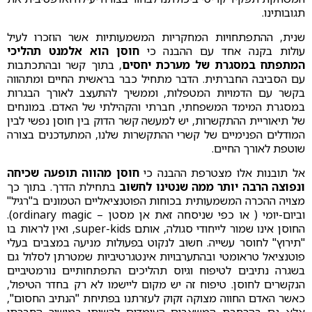
תגובותינו.
שנית, ההתפתחויות המחקריות המשמעותיות אשר הוזכרו לעיל
עולות בקנה אחד עם ההבנה כי
חוסן הוא אלמנט תהליכי
המתפתח במסגרת של מערכת יחסים
, בתוך קשר ובהתכתבות
עם הסביבה החברתית. הדבר מתחיל כבר בראשית החיים ומתהווה
בקשר עם הדמויות המטפלות, וממשיך להתעצב לאורך הבגרות
במסגרת המימד המשפחתי, חברתי והקהילתי של האדם. במונחים
של תיאוריית ההתקשרות, יש למעשה קשר הדוק בין חוסן נפשי לבין
המודלים הפנימיים של קשרי ההתקשרות שלנו, המתעדכנים בצורה
שוטפת לאורך החיים.
אל תובנות אלו מצטרפת ההבנה כי
חוסן מהווה תופעה שכיחה
ונפוצה הרבה יותר ממה שנטינו לחשוב
בתחילת הדרך. בתוך כך
מצויה ההכרה המשמעותית בכוחות הפוטנציאליים הטמונים ב"רגיל"
וביום-יומי ( או כפי שניסחה זאת אן מסטן – ordinary magic).
החוסן אינו שמור לייחודי סגולה, אותם super-kids, ואין לראות בו
"תירוץ" לחוסר עשייה. חשוב לנקוט בפעולות מניעה במצבים בעלי
פוטנציאל טראומטי ובהתערבויות אינטגרטיביות שמטרתן לסלול גם
בשגרה נתיבים לטיפוח וגיוס תהליכים התפתחותיים נורמטיביים
הנקשרים לחוסן. טיפוח זה יש מקום ליישמו לא רק בחדר הטיפול,
כאשר האדם החווה מצוקה זקוק לעזרתנו בפתיחת "הנתיב החסום",