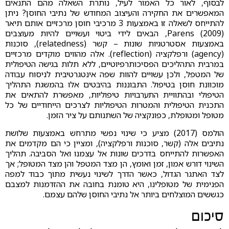
לבסוף, לאור כל האמור לעיל, נותרת השאלה מהם התנאים
המאפשרים את החקירה והעיצוב המחודש של נתיבי החוסן? ניתן
להתייחס לשאלה זו באמצעות 3 מרכיבי חוסן מרכזיים אותם תיאר
Parens (2009), הבאים לידי ביטוי ועשויים להיות מעוצבים
באמצעות אסטרטגיות שונות – קשר (relatedness), סוכנות
(agency) ורפלקציה (reflection). אלה מהווים מוקדים מרכזיים
במרבית התהליכים הפסיכותרפיוטיים, ללא תלות בגישה הטיפולית
של המטפל, ולכן עשויים להוות שפה אינטגרטיבית לניסוח עבודה
מוכוונת חוסן בטיפול. התבוננות בהיבטים אלו בהמשגת התהליך
הטיפולי ובהתוויית התערבויות טיפוליות, מאפשרת להתאים את
התכנית הטיפולית והמטרות הטיפוליות לצרכים הייחודיים של כל
מטופל ומטופלת, כפונקציה של השתנותם על ציר הזמן.
הולמס (2017) מציע כי שינוי נפשי מתרחש באמצעות שלושת
נתיבים אלה (קשר, סוכנות ורפלקציה), ומציין כי הם מקדמים את
האפשרות להתייחס בדרכים שונות אל עצמנו ואל הסביבה. תהליך
השינוי דורש אמון, זמן ואומץ, הן מצד המטפל והן מצד המטופל; אך
לצד האתגר הגדול, כאשר הדרך לשינוי נעשית מתוך כבוד למפה
הפנימית של מטופלינו, היא טומנת בחובה את ההזדמנות למצבם
כגששים המוצלחים ביותר אל נתיבי החוסן שלהם עצמם.
סיכום