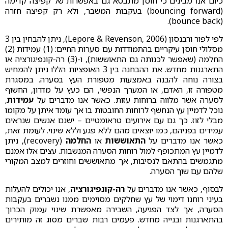
כיום אנו מבינים כי חוסן מתבטא גם באפשרות של קפיצה קדימה
(bouncing forward) בעקבות המשבר, ולא רק קפיצה חזרה
(bounce back).
לפי לפור ורבנסון (Lepore & Revenson, 2006), ניתן להבחין בין 3
מסלולי חוסן עיקריים בהתמודדות עם סערות החיים: (1) עמידות (2)
החלמה (שאפשר לכנותה גם התאוששות), ו-(3) רה-קונפיגורציה או
התארגנות מחדש. את ההבחנה בין 3 האופציות הללו ניתן להמחיש
בצורה נוחה להבנה באמצעות מטפורת העץ בסערה. במסגרת
מטפורה זו, האדם, או המערך הנפשי, הם כעץ על מדרון, החשוף
לסערה אשר מלווה ברוחות עזות. כאשר אנו מדברים על
עמידות
,
נוכל לדמיין עץ הנחשף לרוחות החובטות בו אך עומד איתן על מקומו
מבלי לזוז. כך גם עם אירועים טראומטיים – ישנם אנשים שנראים
עמידים בפניהם, כמו יוצאים מהם ללא פגע וללא שינוי. לעומת זאת,
כאשר אנו מדברים על
התאוששות
או
החלמה
(recovery), ניתן
לדמיין עץ המתכופף למול רוחות הסערה המנשבות. עצים אלו אמנם
מתגמשים בהתאם לנסיבות, אך מתאוששים וחוזרים למצב המקורי
שלהם עם שוך הסערה.
לבסוף, כאשר אנו מדברים על
רה-קונפיגורציה
, אנו יכולים להעלות
בעיני רוחנו דימוי של עץ שחלקים מסוימים ממנו נשברים בעקבות
הסערה, אך לצד הפגיעה, השבירה מאפשרת שינוי עמוק הכרוך
בהתארגנות ובנייה מחדש. פעמים רבות שברים מסוג זה מותירים