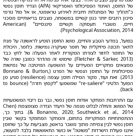
של החוסן, האיגוד הפסיכולוגי האמריקאי (APA) הגדיר חוסן נפשי
כ"תהליך של הסתגלות חיובית לאירוע טראומטי, או אל מול גורמי
סיכון רחבים יותר כגון קשיים במשפחה, מצבים בריאותיים מסכני
חיים, משברי תעסוקה וקשיים פיננסיים" (American
Psychological Association, 2014).
בפועל, במדעי הטבע והחיים, מושג החוסן הופיע לראשונה על מנת
לתאר תכונה פיזיקלית של חומר שעיקרה גמישות. כלומר, היכולת
של החומר לחזור לצורתו המקורית לאחר הפעלה של לחץ כבד
(Fletcher & Sarker, 2013). שימוש זה מהדהד כמובן שורה של
ממצאים מחקריים המעידים על ההשפעה המיטיבה של גמישות
פסיכולוגית על החוסן הנפשי של הפרט (Bonnano & Burton,
2013). זאת ועוד, מקור המילה חוסן עצמה (resilience) מגיע מן
הפועל הלטיני "re-saliere" שמשמעו "לקפוץ חזרה" (to bounce
back).
עם התרחבות המחקר אודות חוסן נפשי, גבר גם ריבוי המשמעויות
של המושג והחלה לבלוט מגמה של היעדר הגדרה מצומצמת (Chen
& Bonanno, 2020; Southwick et al., 2014). בתוך כך,
ההתפתחויות המחקריות בתחום, והמחקר המתמקד בקשר שבין
חוסן נפשי לבין צמיחה מתוך משבר בראשן, מצביעות על כך שחוסן
איננו פעולת הישרדות "פשוטה" או כושר התאוששות בלבד. למעשה,