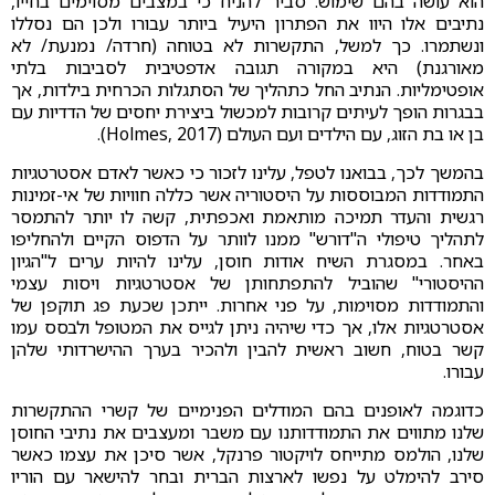
הוא עושה בהם שימוש. סביר להניח כי במצבים מסוימים בחייו,
נתיבים אלו היוו את הפתרון היעיל ביותר עבורו ולכן הם נסללו
ונשתמרו. כך למשל, התקשרות לא בטוחה (חרדה/ נמנעת/ לא
מאורגנת) היא במקורה תגובה אדפטיבית לסביבות בלתי
אופטימליות. הנתיב החל כתהליך של הסתגלות הכרחית בילדות, אך
בבגרות הופך לעיתים קרובות למכשול ביצירת יחסים של הדדיות עם
בן או בת הזוג, עם הילדים ועם העולם (Holmes, 2017).
בהמשך לכך, בבואנו לטפל, עלינו לזכור כי כאשר לאדם אסטרטגיות
התמודדות המבוססות על היסטוריה אשר כללה חוויות של אי-זמינות
רגשית והעדר תמיכה מותאמת ואכפתית, קשה לו יותר להתמסר
לתהליך טיפולי ה"דורש" ממנו לוותר על הדפוס הקיים ולהחליפו
באחר. במסגרת השיח אודות חוסן, עלינו להיות ערים ל"הגיון
ההיסטורי" שהוביל להתפתחותן של אסטרטגיות ויסות עצמי
והתמודדות מסוימות, על פני אחרות. ייתכן שכעת פג תוקפן של
אסטרטגיות אלו, אך כדי שיהיה ניתן לגייס את המטופל ולבסס עמו
קשר בטוח, חשוב ראשית להבין ולהכיר בערך ההישרדותי שלהן
עבורו.
כדוגמה לאופנים בהם המודלים הפנימיים של קשרי ההתקשרות
שלנו מתווים את התמודדותנו עם משבר ומעצבים את נתיבי החוסן
שלנו, הולמס מתייחס לויקטור פרנקל, אשר סיכן את עצמו כאשר
סירב להימלט על נפשו לארצות הברית ובחר להישאר עם הוריו