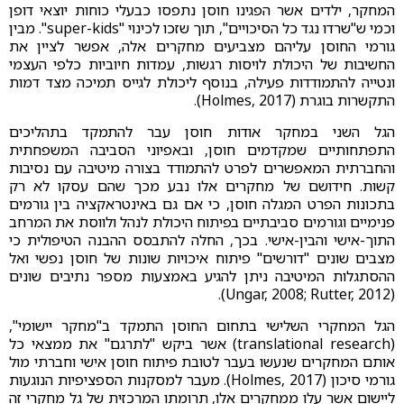
המחקר, ילדים אשר הפגינו חוסן נתפסו כבעלי כוחות יוצאי דופן
וכמי ש"שרדו נגד כל הסיכויים", תוך שזכו לכינוי "super-kids". מבין
גורמי החוסן עליהם מצביעים מחקרים אלה, אפשר לציין את
החשיבות של היכולת לויסות רגשות, עמדות חיוביות כלפי העצמי
ונטייה להתמודדות פעילה, בנוסף ליכולת לגייס תמיכה מצד דמות
התקשרות בוגרת (Holmes, 2017).
הגל השני במחקר אודות חוסן עבר להתמקד בתהליכים
התפתחותיים שמקדמים חוסן, ובאפיוני הסביבה המשפחתית
והחברתית המאפשרים לפרט להתמודד בצורה מיטיבה עם נסיבות
קשות. חידושם של מחקרים אלו נבע מכך שהם עסקו לא רק
בתכונות הפרט המגלה חוסן, כי אם גם באינטראקציה בין גורמים
פנימיים וגורמים סביבתיים בפיתוח היכולת לנהל ולווסת את המרחב
התוך-אישי והבין-אישי. בכך, החלה להתבסס ההבנה הטיפולית כי
מצבים שונים "דורשים" פיתוח איכויות שונות של חוסן נפשי ואל
ההסתגלות המיטיבה ניתן להגיע באמצעות מספר נתיבים שונים
(Ungar, 2008; Rutter, 2012).
הגל המחקרי השלישי בתחום החוסן התמקד ב"מחקר יישומי",
(translational research) אשר ביקש "לתרגם" את ממצאי כל
אותם המחקרים שנעשו בעבר לטובת פיתוח חוסן אישי וחברתי מול
גורמי סיכון (Holmes, 2017). מעבר למסקנות הספציפיות הנוגעות
ליישום אשר עלו ממחקרים אלו, תרומתו המרכזית של גל מחקרי זה