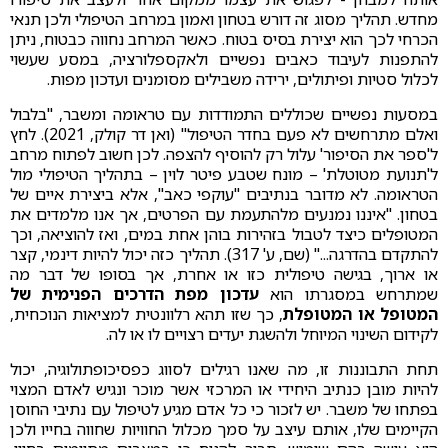
מחדש. תהליך מסוג זה דורש בטחון ואמון במרחב הטיפולי ולכן תנאי
הכרחי לכך הוא יצירת בסיס בטוח. כאשר המרחב נחווה כבטוח, ניתן
להתפנות לעיבוד כאבים נפשיים ולאקספלורציה, במסע שעשוי
לכלול סטיות ופיתולים, ירידה משבילים מסומנים ועדכון מפות.
במסעות נפשיים שכוללים התמודדות עם טראומה ומשבר, "בלבול
ואלם מתרחשים לא פעם בחדר הטיפול" (ואן דר קולק, 2021). לחץ
ל'ספר את הסיפור' עלול רק להוסיף להצפה. לכן חשוב לפתוח מרחב
ל'תנועת מטוטלת' – מונח שטבע פיטר לוין – בתהליך הטיפולי מול
הטראומה. לא מדובר בנתיבים "עוקפי כאב", אלא ביצירת איים של
בטחון. "איננו נמנעים מלהתעמת עם הפרטים, אך אנו מלמדים את
המטופלים כיצד לטבול בזהירות בוהן אחת במים, ואז להוציאה, וכך
להתקדם בהדרגה..." (שם, ע' 317). תהליך כזה יכול להיות דינמי, קצר
או ארוך, בגישה טיפולית כזו או אחרת, אך בסופו של דבר מה
שמתרחש במסגרתו הוא
עדכון מפת הדרכים הפנימית של
המטופל או המטופלת
, כך שזו תהא רלוונטית למציאות הנוכחית,
לקידום השינוי המיוחל ולהשגת יעדים רצויים לו או לה.
תחת התבוננות זו, מה שאנו רגילים לסווג כפסיכופתולוגיה, יכול
להיות מובן כנתיב היחידי או המרכזי אשר מוכר ונגיש לאדם המצוי
בפתחו של משבר. יש לזכור כי כל אדם מגיע לטיפול עם נתיבי החוסן
הקיימים שלו, אותם עיצב על סמך מכלול החוויות שחווה בחייו ולכן