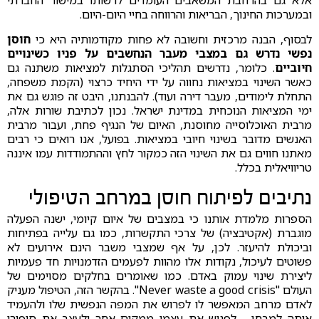
אלא גם בהרחבת המשאבים העומדים לרשותו במישור החברתי
ובמערכות החינוך, הבריאות והרווחה בחיי היום-היום.
לבסוף, הבנה מרכזית וחשובה לא פחות מקודמותיה היא כי
חוסן
נפשי נדרש גם במצבי מעבר הנחשבים על פניו כשינויים
חיוביים
. כלומר, נדרשים תהליכי הסתגלות למציאות משתנה גם
כאשר השינוי במציאות נחווה על ידי היחיד כרצוי (הקמת משפחה,
התחלת לימודים, מעבר דירה ועוד). להבנתנו, היבט זה פוגש גם את
ימי המציאות הנוכחית במדינת ישראל. נכון לכתיבת שורות אלה,
מרבית האוכלוסייה מחוסנת, האיום של הנגיף פחת, ועבור מרבית
האנשים מדובר בשינוי חיובי במציאות. בפועל, אנו רואים כי רבים
מאתנו חווים גם את השינוי הזה כמקור לחץ וההתמודדות עמו איננה
טריוויאלית בכלל.
נתיבים לפיתוח חוסן במרחב הטיפולי
הספרות מלמדת אותנו כי במצבים של איום קיומי, ישנה הפעלה
מוגברת (אקטיבציה) של צרכי התקשרות, כמו גם עלייה בפתיחות
וביכולת להיעזר. לכן, על אף שמצבי משבר הינם אירועים לא
פשוטים לעיכול, נקודות אלו מהוות לפעמים הזדמנויות חד פעמיות
ליצירת שינוי עמוק באדם. כמו שאומרים בחלקים מסוימים של
העולם "Never waste a good crisis". בהקשר הזה, הטיפול מעניק
לאדם מרחב המאפשר לו לפרוש את המפה הנפשית שלו ולהעמיד
אותה למבחן - לפגוש את עצמו ממקום אחר ולעצב את סיפורו