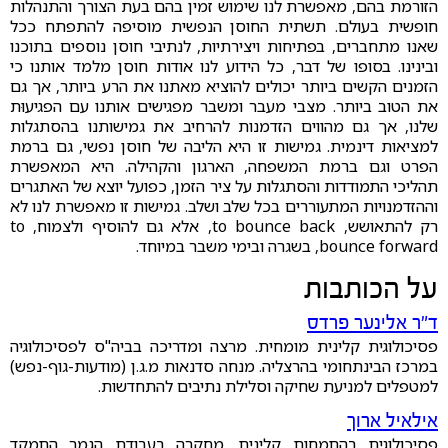
הזורמת בהם, מאפשרת לנו שימוש זמין בהם בעת הצורך והתנהלות
חופשית בעולם. תשתית החוסן הנפשית מוסיפה להתפתח ככל
שאנו מתחברים, בפתיחות ויצירתיות, לנתיבי חוסן נוספים בתוכנו
ובינינו. בסופו של דבר, כל הידוע לנו אודות חוסן מלמד אותנו כי
הזמנים הקשים ביותר יכולים להוציא מאתנו את הרע ביותר, אך גם
את הטוב ביותר. מצבי מעבר ומשבר מפגישים אותנו עם הפגיעוּת
שלנו, אך גם מהווים הזדמנות להרחיב את גמישותנו בהסתגלות
למציאות דינמית. גמישות זו היא הליבה של חוסן נפשי, גם ברמת
הפרט וגם ברמת המשפחה, הארגון והקהילה. היא המאפשרת
תהליכי התמודדות והסתגלות על ציר הזמן, כפועל יוצא של האתגרים
וההזדמנויות המתעוררים בכל שלב ושלב. גמישות זו מאפשרת לנו לא
רק להתאושש, to bounce back, אלא גם להוסיף ולצמוח, to
bounce forward, בשגרה ובימי משבר במיוחד.
על הכותבות
ד"ר אלינער פרדס
פסיכולוגית קלינית מומחית. מרצה ומדריכה בביה"ס לפסיכולוגיה
במרכז הבינתחומי בהרצליה. מנחה סדנאות מ.ג.ן (מודעות-גוף-נפש)
למטפלים למניעת שחיקה וסלילת נתיבים להתחדשות.
אילאיל ארוך
פסיכולוגית בהתמחות קלינית. מחקרה בעבודת הגמר התמקד