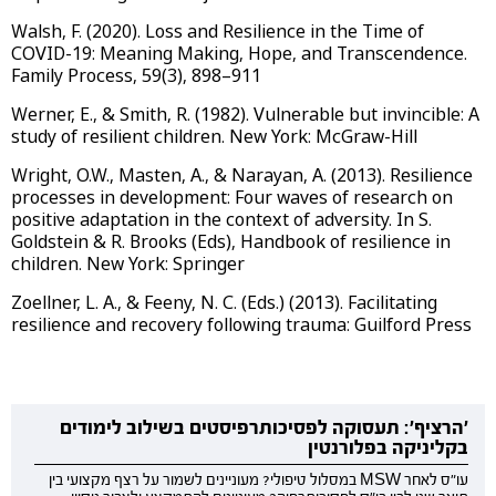
Walsh, F. (2020). Loss and Resilience in the Time of
COVID-19: Meaning Making, Hope, and Transcendence.
Family Process, 59(3), 898–911
Werner, E., & Smith, R. (1982). Vulnerable but invincible: A
study of resilient children. New York: McGraw-Hill
Wright, O.W., Masten, A., & Narayan, A. (2013). Resilience
processes in development: Four waves of research on
positive adaptation in the context of adversity. In S.
Goldstein & R. Brooks (Eds), Handbook of resilience in
children. New York: Springer
Zoellner, L. A., & Feeny, N. C. (Eds.) (2013). Facilitating
resilience and recovery following trauma: Guilford Press
'הרציף': תעסוקה לפסיכותרפיסטים בשילוב לימודים
בקליניקה בפלורנטין
עו"ס לאחר MSW במסלול טיפולי? מעוניינים לשמור על רצף מקצועי בין