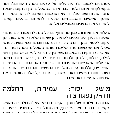
מסתגלים למעברים? מה גילינו על עצמנו בשנה האחרונה? ומה
נבקש לקחת אתנו הלאה, כבני אדם וכמטפלים, מן התקופה יוצאת
הדופן שהתרחשה פה? זו היא הזדמנות חשובה להרהר במקורות
החוסן האישיים והסביבתיים שעמדו לרשותנו ברגעים קשים,
ולהתוודע אל הנתיבים המובילים אליהם.
שאלות אלו ואחרות, כגון מה נחוץ לנו על מנת להתמודד עם אתגרי
השעה ולהיערך עם הפנים לעתיד, הן שאלות שלא רק שיש כעת זמן
ומקום לעסוק בהן – נדמה כי זו היא גם חובתנו המקצועית כאנשי
טיפול. אם יש משהו אחד שלימדו אותנו מטופלינו בשנה האחרונה,
הוא כי לצד חקירת הכאב הנפשי בין כתלי הקליניקה, יש צורך חיוני
לפלס, לגלות, לסמן ולפתח נתיבים לחוסן, ללא תלות בגישה
הטיפולית המאפיינת את עבודתנו. יש למפות את הנתיבים הפנימיים
והחיצוניים, וללמוד על התהליכים הנפשיים והחברתיים התומכים
בגיוס כוחות נפשיים בעת משבר, כמו גם על אלה החוסמים את
הצמיחה הנפשית בעת שגרה.
מושגי יסוד: עמידות, החלמה
ורה-קונפגורציה
ההגדרה המילונית של חוסן בהקשר הנפשי היא "היכולת להתאושש
מקשיים, בפרט מאירועי לחץ, ולהסתגל בצורה חיובית לשינויים
שנגרמו עקב מצבים אלה". בצעד אחד פנימה אל הדינמיקה הנפשית