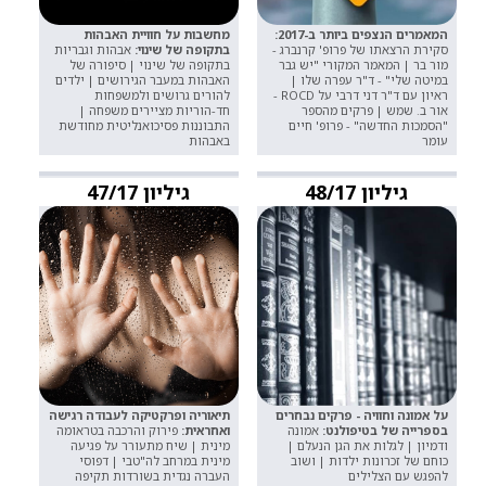
המאמרים הנצפים ביותר ב-2017:
מחשבות על חוויית האבהות
סקירת הרצאתו של פרופ' קרנברג -
בתקופה של שינוי:
אבהות וגבריות
מור בר | המאמר המקורי "יש גבר
בתקופה של שינוי | סיפורה של
במיטה שלי" - ד"ר עפרה שלו |
האבהות במעבר הגירושים | ילדים
ראיון עם ד"ר דני דרבי על ROCD -
להורים גרושים ולמשפחות
אור ב. שמש | פרקים מהספר
חד-הוריות מציירים משפחה |
"הסמכות החדשה" - פרופ' חיים
התבוננות פסיכואנליטית מחודשת
עומר
באבהות
גיליון 48/17
גיליון 47/17
על אמונה וחוויה - פרקים נבחרים
תיאוריה ופרקטיקה לעבודה רגישה
בספרייה של בטיפולנט:
אמונה
ואחראית:
פירוק והרכבה בטראומה
ודמיון | לגלות את הגן הנעלם |
מינית | שיח מתעורר על פגיעה
כוחם של זכרונות ילדות | ושוב
מינית במרחב לה"טבי | דפוסי
להפגש עם הצלילים
העברה נגדית בשורדות תקיפה