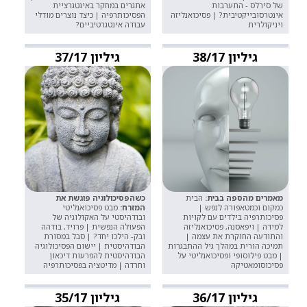
של סירלס - התערבות
אתגרים במחקר באינטגרציית
אינטרסובייקטיבית? | פסיכואנליזה
הפסיכותרפיה | כיצד נוצרים מודלי
ויניקולרית
עבודה אינטגרטיביים?
גיליון 38/17
גיליון 37/17
מאמרים מהספה בבית:
הבית
כשהפסיכולוגיה פוגשת את
כמקום וכמטאפורה לנפש |
המזרח:
מבט פסיכואנליטי
פסיכותרפיה בילדים עם לקויות
ובודהיסטי על האקולוגיה של
למידה | ויפאסנה, פסיכואנליזה
הפעולה הנפשית | פרויד, בודהה
והתודעה החוקרת את עצמה |
ובק- הילכו יחד? | סבל במסורת
תמיכה הורית במהלך גיל ההתבגרות
הבודהיסטית | יישום הפסיכולוגיה
| מבט פילוסופי ופסיכואנליטי על
הבודהיסטית להפרעות דיכאון
פסיכוסומאטיקה
וחרדה | מדיטציה בפסיכותרפיה
גיליון 36/17
גיליון 35/17