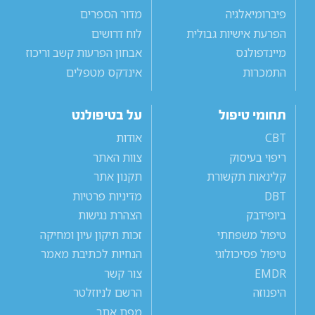
פיברומיאלגיה
מדור הספרים
הפרעת אישיות גבולית
לוח דרושים
מיינדפולנס
אבחון הפרעות קשב וריכוז
התמכרות
אינדקס מטפלים
תחומי טיפול
על בטיפולנט
CBT
אודות
ריפוי בעיסוק
צוות האתר
קלינאות תקשורת
תקנון אתר
DBT
מדיניות פרטיות
ביופידבק
הצהרת נגישות
טיפול משפחתי
זכות תיקון עיון ומחיקה
טיפול פסיכולוגי
הנחיות לכתיבת מאמר
EMDR
צור קשר
היפנוזה
הרשם לניוזלטר
מפת אתר