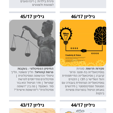
מינית בילדות | ריכוז מענים
לנפגעות ולנפגעים
גיליון 46/17
גיליון 45/17
סקירות חדשות:
סוגיות
החיסיון הפסיכולוגי - בעקבות
בפסיכואנליזה בת-זמננו: פרופ'
פרשת קסטיאל:
הליך משפטי, הליך
קרנברג | פסיכואנליזה התייחסותית
טיפולי והרשומה הפסיכולוגית |
והגל השלישי ב-CBT | היבטים
פסיכולוגים מתייחסים לפרשת
בפסיכואנליזה הצרפתית בעבודה עם
קסטיאל | חדר הטיפול הוא בור
המטופל הפסיכוסומטי | חידושים
סוד. האמנם? | מה בין "רשומה
באבחון וטיפול בהפרעות נפשיות
פסיכולוגית" ו"תרשומת אישית"?
בינקות
גיליון 44/17
גיליון 43/17