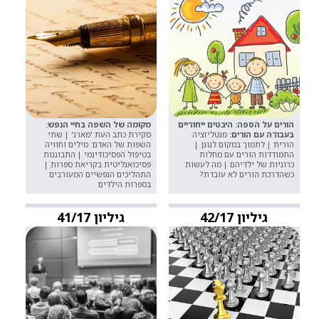
הורים על הספה: היבטים ייחודיים
מקומה של השפה בחיי הנפש:
בעבודה עם הורים:
מנטליזציה
סקירת כתב העת 'מארג' | שתי
הורית | לתמוך במקום לגונן |
השפות של האדם: מילים וחוויה
התמודדות הורים עם מחלות
בטיפול הפסיכודינמי | התבוננות
כרוניות של ילדיהם | מה לעשות
פסיכואנליטית בקריאת ספרות |
כשהדרכת הורים לא עובדת?
התהליכים הנפשיים המעורבים
בספרות הילדים
גיליון 42/17
גיליון 41/17