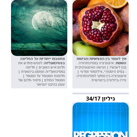
איך לעמוד בין המציאויות והגישות
מחשבות ייחודיות על החלימה
השונות:
אינטגרציה בפסיכותרפיה
בפסיכואנליזה:
לפגוש מחדש את
נכון לעכשיו | הגישה האינטגרטיבית
חלום איש הזאבים | חלימה
- בסיס היסטורי, פילוסופי ומדעי |
בפסיכואנליזה הפוסט-ביונאנית |
אינטגרציה בין מחקר לפסיכותרפיה:
חלומות המטופל על המטפל |
נוירו-ביולוגיה בינאישית
המטפל החולם | סיפור-חלום של
עגנון בהיבט יונגיאני
גיליון 34/17