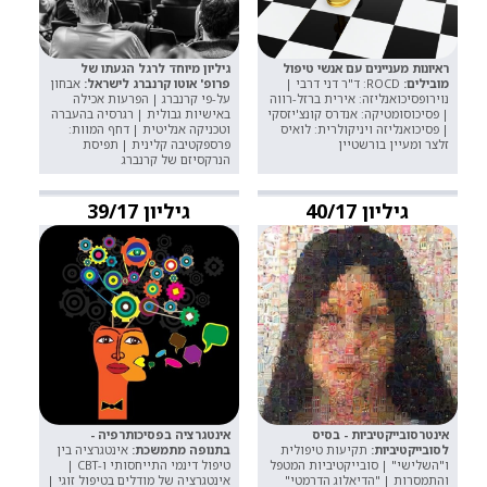
ראיונות מעניינים עם אנשי טיפול
גיליון מיוחד לרגל הגעתו של
מובילים:
ROCD: ד"ר דני דרבי |
פרופ' אוטו קרנברג לישראל:
אבחון
נוירופסיכואנליזה: אירית ברזל-רווה
על-פי קרנברג | הפרעות אכילה
| פסיכוסומטיקה: אנדרס קונצ'יזסקי
באישיות גבולית | רגרסיה בהעברה
| פסיכואנליזה ויניקולרית: לואיס
וטכניקה אנליטית | דחף המוות:
זלצר ומעיין בורשטיין
פרספקטיבה קלינית | תפיסת
הנרקסיזם של קרנברג
גיליון 40/17
גיליון 39/17
אינטרסובייקטיביות - בסיס
אינטגרציה בפסיכותרפיה -
לסובייקטיביות:
תקיעות טיפולית
בתנופה מתמשכת:
אינטגרציה בין
ו"השלישי" | סובייקטיביות המטפל
טיפול דינמי התייחסותי ו-CBT |
והתמסרות | "הדיאלוג הדרמטי"
אינטגרציה של מודלים בטיפול זוגי |