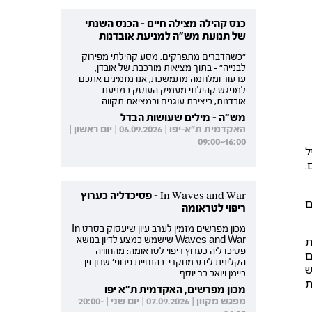
כנס קהילה מצילה חיים - הכנס השנתי
של תנועת מש"ה למניעת אובדנות
"כשהדברים מתפרקים: מסע קהילתי מפירוק
לבנייה" - בתוך מציאות מורכבת של אובדן,
ערעור ומלחמה מתמשכת, אנו מזמינים אתכם
למפגש קהילתי מעמיק העוסק במניעת
אובדנות, ביצירת עוגנים ובמציאת תקווה.
מש"ה - מילים שעושות הבדל
האקדמית ת"א-יפו | 06.09.2026 | יום ראשון |
09:00-16:00
ה היל
ירושלים.
In Waves and War - פסיכדליה כערוץ
ם
ריפוי לטראומה
מכון מפרשים מזמין לערב עיון שיעסוק בסרט In
Meaning למשמעות
Waves and War שישמש כמצע לדיון בנושא
פסיכדליה כערוץ ריפוי לטראומה: מהחוויה
ם
הקלינית לידע מחקרי. בהנחיית פרופ' שרון זין
ש
ביימן ויואב בר יוסף.
ת
מכון מפרשים, האקדמית ת"א יפו
מפגש מקוון | 07.09.2026 | יום שני | 20:00-