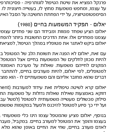
פרנקל המציא את שיטת הטיפול לוגותרפיה - פסיכותרפי
על עצמו, ומחפש משמעות מחוץ לו, בעשייה חיצונית לו.
הסימפטומטיזציה, על ידי הפחתת החשיבה על הסבל האישי
יאלום - תפקיד המשמעות בחיים (1980)
יאלום הציע שפחד ממוות ומבידוד הם שני פחדים עצומים
עצמנו מפחדים אלו. אחת הדרכים החשובות ביותר להפחי
יאלום ביקש לאתגר את מטופליו במהלך הטיפול, למציאת
עם זאת, יאלום לא הפנה את תשומת הלב של המטופל באופ
להיות מכוון לחלקים של המשמעות בחיים אצל המטופל, 
המקנים לחייהם משמעות. שאלות על מערכת האמונות, 
למטופלים, לפי יאלום, להיות מעורבים בחיים, להתחבר 
דברים שהוא מחובר אליהם והם משמעותיים לו - הוא מוצ
דווקא באמצעות שאילת שאלות גדולות על משמעות החיי
סילוק מכשולים מעשייה משמעותית למטופל (למשל עבו
ועל ידי כך סיוע למטופל להיכנס ולפעול במקומות שמשמעו
בנוסף, יאלום מציע שהמטפל עצמו הינו כלי משמעותי 
בעצמו והופך את המטופל למעורב בחיים. במקביל, מעב
לאדם מעורב בחיים, שחי את החיים באופן שהוא מלא מש