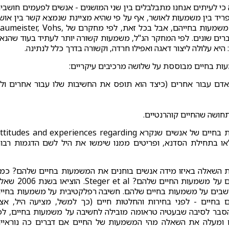
 כי לעיתים אנחנו מתבלבלים בין שני המושגים - אנשים לפעמים חושבי
ריד בין משמעות לאושר, אף על פי שהיא מציינת שנמצא קשר בין אוש
למשמעות ושאנשים מאושרים נוטים להיות אנשים בעלי משמעות בחייהם, אבל בכל זאת, לפי מחקרם של ster, Vohs
201 - מציעה שאלו שני דברים שונים. לפי המחקר הנ"ל, משמעות קשורה יותר לעתיד בעוד שהנא
היא עלולה ליצור דאגה ואפילו חרדה, וקשורה בדרך כלל לנתינה.
עות בחיים מבוססת על שלושה מרכיבים עיקריים:
דם עבור אחרים (כיצד הוא תופס את החשיבות שלו עבור אחרים ול
- תחושה שהחיים קוהרנטיים.
היל נמצאת בתהליכי פיתוח של שאלון לבחינת המשמעות בחיים של אנשים שנקרא itudes and experiences regarding
בסדנא מילאו בתחילת הסדנא, ופריטים ממנו שימשו את היל לשם הדגמות רבו
ת השאלה באיזו מידה אנשים בוחנים את המשמעות בחיים שלהם? כמ
הם מחפשים את המשמעות? כמה רפלקציה הם מבצעים על משמעות החיים שלהם? Steger et al. 
חושבים על משמעות בחיים שלהם. חשיבה רפלקטיבית על משמעות בחיי
 בחיים - לפני בחירות והחלטות חיים (כך למשל, מציעה היל, אצ
. ההסבר לסיבה שבעטיה טראומה מובילה לחשיבה על משמעות בחיים, לפ
ים ומעלה את השאלה מהי המשמעות של החיים אם דברים כה נוראיי