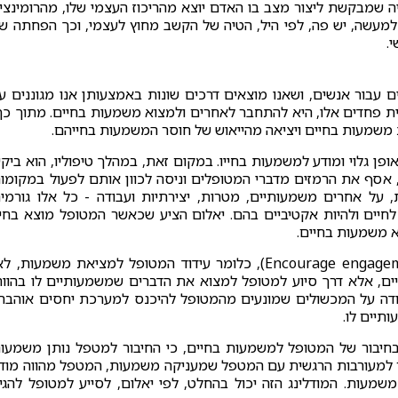
ה שמבקשת ליצור מצב בו האדם יוצא מהריכוז העצמי שלו, מהרומינצי
 למעשה, יש פה, לפי היל, הטיה של הקשב מחוץ לעצמי, וכך הפחתה ש
.
 עבור אנשים, ושאנו מוצאים דרכים שונות באמצעותן אנו מגוננים ע
ת פחדים אלו, היא להתחבר לאחרים ולמצוא משמעות בחיים. מתוך כך
 משמעות בחיים ויציאה מהייאוש של חוסר המשמעות בחייהם.
ן גלוי ומודע למשמעות בחייו. במקום זאת, במהלך טיפוליו, הוא ביק
אסף את הרמזים מדברי המטופלים וניסה לכוון אותם לפעול במקומו
על אחרים משמעותיים, מטרות, יצירתיות ועבודה - כל אלו גורמי
לחיים ולהיות אקטיביים בהם. יאלום הציע שכאשר המטופל מוצא בחיי
א משמעות בחיים.
יאלום קרא לשיטה טיפולית זאת עידוד למעורבות (Encourage engagement), כלומר עידוד המטופל למציאת משמעות, 
ם, אלא דרך סיוע למטופל למצוא את הדברים שמשמעותיים לו בהווה
דה על המכשולים שמונעים מהמטופל להיכנס למערכת יחסים אוהבת
תיים לו.
בחיבור של המטופל למשמעות בחיים, כי החיבור למטפל נותן משמעו
ר למעורבות הרגשית עם המטפל שמעניקה משמעות, המטפל מהווה מוד
מעות. המודלינג הזה יכול בהחלט, לפי יאלום, לסייע למטופל להגי