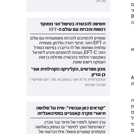
21:30
ם
ר
Baumei,
ה
חשיפה להכשרה בטיפול זוגי ממוקד
רגשות והכרות עם עולם ה-EFT
שמחים להזמינכם להכרות משמעותית עם עולם
ה-EFT הזוגי. פרופ' רונדה גולדמן, מומחית
עולמית ושותפה של לז גרינברג בפיתוח המודל
א
הזוגי EFT-C, נענתה להזמנתנו ותגיע לישראל
באוקטובר ותלמד בהכשרה מודולות ברמות
העמקה ויישום שונות.
מכון מפרשים, הקליניקה הקהילתית אוני'
בן גוריון
Att
האקדמית ת"א יפו | 08.10.2026 | יום חמישי |
ת
09:00-13:00
ה
הוציאו בשנת 2006 שאלון
"קוראים כאן ועכשיו": שיח על שלושה
ם
תיאורי מקרה קאנוניים בפסיכואנליזה
ל
ערב השקה לספרו של פרופ' ענר גוברין
י
"כשהטיפול הופך לסיפור" ובו נעסוק בשלושה
ם
טקסטים קאנוניים ונשאל: אילו הכרעות של