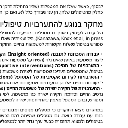
לבסוף, כאשר שאלו את המטפלות (שהיו בתחילת דרכן 
כחלק מהטיפולים שלהן, הן ענו שבדרך כלל לא, ואם כן, ה
מחקר בנוגע להתערבויות טיפולי
wa, Knox et al., in press
מפורש בטיפול שאלות הקשורות למשמעות בחיים. החוקרים
•
עבודה המכוונת לתובנה (Insight oriented) הקשורה למשמעות בחיים
ליצור משמעות באופן שאינו גלוי (השיח על משמעות אינו גל
•
התערבויות של תמיכה (Supportive interventions)
בטיפול, שהמטפלים העריכו שמסייעות ליצירת משמעות 
•
התערבויות לקידום אקטיביות של המטופל (Action oriented interventions)
למעורבות בחיים. אלו הן התערבויות שמעודדות את המטופ
•
התערבויות של חקירה ישירה של משמעות החיים (Exploratory interventions)
נרטיב החיים וכדומה. חקירה ישירה כזו מתאימה, לפ
ומפורש, ובהם המטפל מאמין שהתייחסות ישירה למשמעות
במחקרם מצאו החוקרים כי מטפלים מנוסים ומבוגרים יו
בנוח עם עבודה כזאת. גם מטפלים שהייתה להם הכשרה
בטיפולים ולמצוא תחום זה כבעל ערך גדול יותר למטופלים