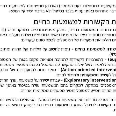
המקצועית כמטפלות בעת המחקר) האם הן מתייחסות למשמעות בחיי
דבר מתרחש באופן עקיף בלבד בטיפול ולא בדיבור ישיר על הנושא.
ות הקשורות למשמעות בחיים
היל עברה לעיסוק באופן בו מטפלים מסייעים למטופלים בתחום המשמעות בחיים,
Kanaza), היל ועמיתיה שאלו מטפלים מנוסים כיצד הם מגיבים כאשר המטופלים שלהם מעלים באופ
 חילקו את הפעולות של המטפלים לכמה סוגים עיקריים:
- ניסיון לחשוב על הילדות ועל ההווה ומתוכ
וי).
- התערבויות הקשורות לתמיכה ומציאת מקום בטוח של המטופ
(בדומה לאמירה של יאלום שהקשר עם המטפל בעצמו מאפשר משמעות.
- מאוד דומה להתערבויות של פרנק
ל לעשייה משמעותית ולחיבור לחיים.
- עבודה ישירה על משמעות, ערך החיים
י המטפלים במחקר, למקרים בהם המשמעות עולה בטיפול באופן ישי
 החיים תסייע למטופל ותסיר מכשולים ממקומות אחרים.
תר נטו לעבוד יותר על משמעות בחיים במהלך הטיפולים ולהרגיש יות
 הקשורה לטיפול הנוגע במשמעות בחיים נטו לעסוק בנושא זה יות
.