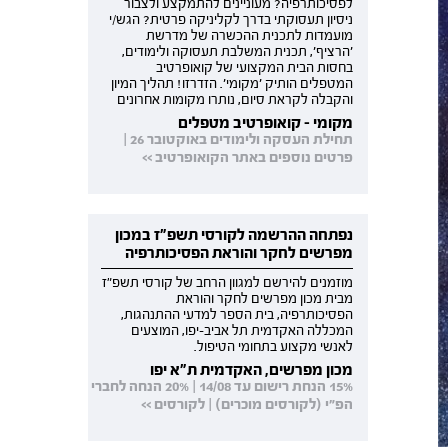
לפסיכותרפיה? מעוניינים להתמקצע ולצבור
ניסיון תעסוקתי בדרך לקליניקה פרטית? הגש/י
מועמדות לתכנית ההכשרה של מדרשת
'הרציף', תכנית המשלבת תעסוקה ולימודים,
בחסות הבית המקצועי של קואופרטיב
המטפלים הותיק 'מקומי'. הזדרזו! תהליך המיון
והקבלה לקראת סיום, נותרו מקומות אחרונים
מקומי - קואופרטיב מטפלים
תחילת העסקה ולימודים באוקטובר 26 |
פרטים נוספים באתר הקואופרטיב >>
נפתחה ההרשמה לקורסי תשפ"ז במכון
מפרשים לחקר והוראת הפסיכותרפיה
מוזמנים להירשם למגוון הרחב של קורסי תשפ"ז
מבית מכון מפרשים לחקר והוראת
הפסיכותרפיה, בית הספר למדעי ההתנהגות,
המכללה האקדמית תל אביב-יפו, המוצעים
לאנשי מקצוע בתחומי הטיפול.
מכון מפרשים, האקדמית ת"א יפו
15% הנחת רישום עד 14/08 | 20% הנחה לחברי
הפ"י (לקורסים מוכרים) | לקורסים >>