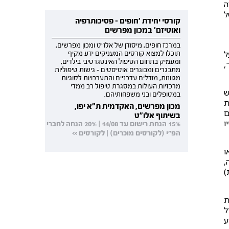
ה
ל
קורסי יחידת 'חופים - פסיכותרפיה
ואוטיזם' במכון מפרשים
במרכז חופים, מיסודן של אלו"ט ומכון מפרשים,
ל
תוכלו למצוא קורסים המעניקים ידע מקיף
ומעמיק בתחום הטיפול האינטגרטיבי בילדים,
,
מתבגרים ומבוגרים אוטיסטים - גישות טיפוליות
מגוונות, מודלים עדכניים והתערבויות לסוגיות
מרכזיות העולות במסגרת טיפול רב ממדי
ש
במטופלים ובני משפחותיהם.
ת
מכון מפרשים, האקדמית ת"א יפו,
ם
בשיתוף אלו"ט
ו
15% הנחת רישום עד 14/08 | 20% הנחה לחברי
הפ"י (לקורסים מוכרים) | לקורסים >>
לאו
,
)
ת
ל
ע