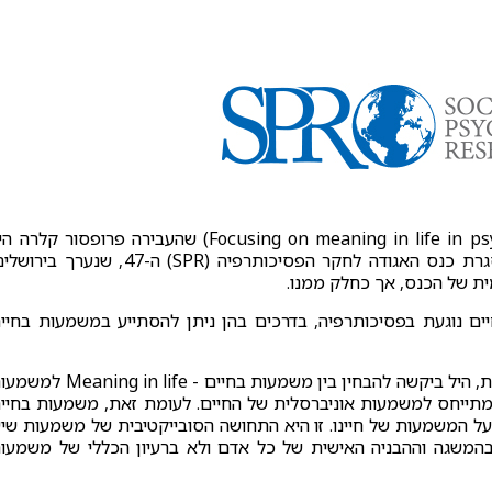
הסדנא "משמעות החיים בפסיכותרפיה" (Focusing on meaning in life in psychotherapy) שהעבירה פרופסור קלר
(Prof. Clara Edith Hill), התקיימה ב-22.6.2016 במסגרת כנס האגודה לחקר הפסיכותרפיה (SPR) ה-47, שנערך ב
ית של הכנס, אך כחלק ממנו.
ם נוגעת בפסיכותרפיה, בדרכים בהן ניתן להסתייע במשמעות בחיי
הסדנא החלה בניסיון להגדיר מהי המשמעות בחיים. ראשית, היל ביקשה להבחין בין משמעות בחיים -  in life
חיים הינה מושג המתייחס למשמעות אוניברסלית של החיים. לעומת זאת, משמעות בחיי
על המשמעות של חיינו. זו היא התחושה הסובייקטיבית של משמעות שי
המשגה וההבניה האישית של כל אדם ולא ברעיון הכללי של משמעו