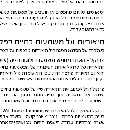
מתרחשים בהם. אל מול טראומה נוצר צורך ליצור נרטיב קו
יש אנשים שאינם מחפשים או חושבים על משמעות כמעט ב
חשיבה רומינטיבית בכל הנוגע למשמעות בחייהם. היא ה
כדאי לחשוב על זה.
תיאוריות על משמעות בחיים בפס
בשלב זה של הסדנא הציגה היל תיאוריות מרכזיות על תפ
פרנקל - האדם מחפש משמעות ולוגותרפיה (1959, 1972, 1986)
התיאוריה של פרנקל אודות חשיבותה של המשמעות בחיים
והיא גם תיאוריה פורצת דרך, שכן היא עומדת מול תיאור
רעיון שונה בתכלית אודות ההתפתחות האנושית, המטרות 
פרנקל החל לכתוב את התיאוריה שלו על משמעות בחיים עו
ושיחזר את התאוריה, תוך בנייה מחדש מתוך הדברים 
משמעות, כלומר, שהמשמעות בחיים סייעה להישרדותם.
פרנ
בעיה במשמעות בחיים - נוצר משבר קשה - משבר אקזיס
עשייה, יצירתיות, עבודה, הישגים, חוויות, מפגשים עם אח