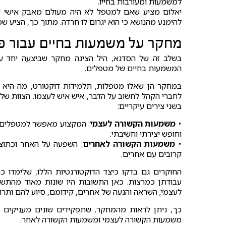
למשמעות ומעורבות בחייו.
יאלום מציע שאם למטפל לא היה מעולם מאבק אישי עם 
להימנע מהנושא כי הוא יגרום לו חרדה. מתוך כך, הציע
מחקר על משמעות בחיים עבור פ
המשמעות בחיים של מטפלים.
במחקר הן שאלו מטפלות, תלמידות דוקטורט, מה היא מ
לחברי הקהל לחשוב על הדבר, איש איש לעצמו. הצוות ש
בשני צירים עיקריים:
•
משמעות הקשורה לעצמי
: המקצוע מאפשר למטפלים 
וחופש יצירתי וחשיבתי.
•
משמעות הקשורה לאחרים
: השפעה על האחר וכתוצר
קרובים עם אחרים.
החוקרים גם בדקו כיצד הדוקטורנטיות הללו, שלימדו
עבודתן כמרצות. כאן התשובות היו שונות מאוד מהתשוב
לעצמי; השראה והנעה של אחרים, קידומם, סיוע להם ותר
כך, ניתן לראות מהמחקר, שתפקידים שונים מעניקים 
משמעות הקשורה לעצמי ומשמעות הקשורה לאחר.