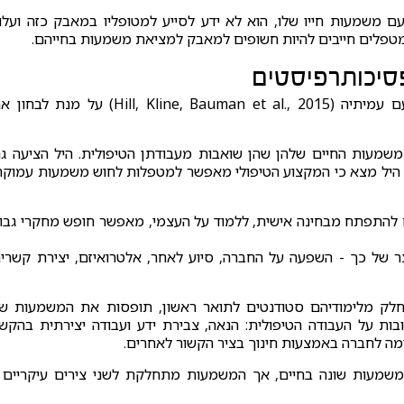
משמעות חייו שלו, הוא לא ידע לסייע למטופליו במאבק כזה ועלו
 שמטפלים חייבים להיות חשופים למאבק למציאת משמעות בחייהם.
סיכותרפיסטים
בשלב זה של הסדנא, היל הציגה מחקר שביצעה יחד עם עמיתיה (Hill, Kline, Bauman et al., 2015) על מנת ל
שמעות החיים שלהן שהן שואבות מעבודתן הטיפולית. היל הציעה ג
ל היל מצא כי המקצוע הטיפולי מאפשר למטפלות לחוש משמעות עמוקה
להתפתח מבחינה אישית, ללמוד על העצמי, מאפשר חופש מחקרי גבו
 של כך - השפעה על החברה, סיוע לאחר, אלטרואיזם, יצירת קשרי
 כחלק מלימודיהם סטודנטים לתואר ראשון, תופסות את המשמעות ש
ות על העבודה הטיפולית: הנאה, צבירת ידע ועבודה יצירתית בהקש
ומה לחברה באמצעות חינוך בציר הקשור לאחרים.
משמעות שונה בחיים, אך המשמעות מתחלקת לשני צירים עיקריים 