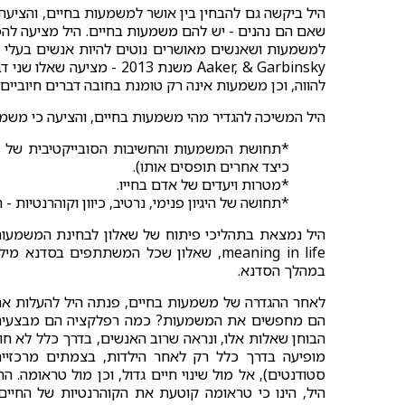
היל ביקשה גם להבחין בין אושר למשמעות בחיים, והציעה
שאם הם נהנים - יש להם משמעות בחיים. היל מציעה להפ
Aaker, & Garbinsky משנת 3
להווה, וכן משמעות אינה רק טומנת בחובה דברים חיוביים: 
היל המשיכה להגדיר מהי משמעות בחיים, והציעה כי משמ
*תחושת המשמעות והחשיבות הסובייקטיבית של א
כיצד אחרים תופסים אותו).
*מטרות ויעדים של אדם בחייו.
*תחושה של היגיון פנימי, נרטיב, כיוון וקוהרנטיות 
meaning in life, שאלון שכל המשתתפים 
במהלך הסדנא.
לאחר ההגדרה של משמעות בחיים, פנתה היל להעלות א
הבוחן שאלות אלו, ונראה שרוב האנשים, בדרך כלל לא 
מופיעה בדרך כלל רק לאחר הילדות, בצמתים מרכזיים
סטודנטים), אל מול שינוי חיים גדול, וכן מול טראומה
היל, הינו כי טראומה קוטעת את הקוהרנטיות של החי