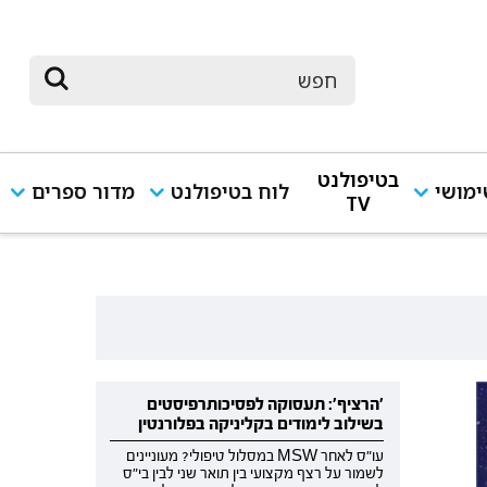
בטיפולנט
מושי
לוח בטיפולנט
מדור ספרים
TV
'הרציף': תעסוקה לפסיכותרפיסטים
בשילוב לימודים בקליניקה בפלורנטין
עו"ס לאחר MSW במסלול טיפולי? מעוניינים
לשמור על רצף מקצועי בין תואר שני לבין בי"ס