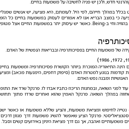
הרנטי חדש, ולכן יש פניה לחשיבה על משמעות בחיים.
כלל במהלך חייהם, לפי היל. לעומתם, היא מציעה, יש אנשים שמגלי
ציעה כי במצב הבריא אנו לא אמורים לעסוק במשמעות בחיים כל הזמן
אדם בריא עוסק בכך מדי פעם, אבל רוב הזמן הוא נמצא בהוויה וחי ב-Being. כאשר יש עיסוק יתר במשמעות החיים אצל מטו
יכותרפיה
קידה של משמעות החיים בפסיכותרפיה ובבריאות הנפשית של האדם.
 הינה התיאוריה המוכרת ביותר הקושרת פסיכותרפיה ומשמעות בחיים
יות קודמות בנוגע למטרות האדם (סיפוק דחפים, הימנעות מכאב) ומציע
האנושיות ומבנה נפש האדם.
ד לפני השואה, ובמחנות הריכוז כתביו אבדו לו. פרנקל שרד את התופ
שחווה במהלך השואה. פרנקל האמין שהוא ואחרים שרדו מתוך תחוש
קל האמין שלכל האנשים יש Will toward mining - נטייה לחיפוש ומציאת משמעות, והציע שללא משמעות או כאשר יש
טנציאליסטי. פרנקל הציע שאפשר להשיג משמעות דרך מגוון דרכים 
רים משמעותיים ואהבה, אך גם דרך מציאת היגיון באירועים קשים וסבל.