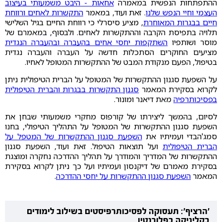
ההתפתחות הנפשית במאמרה
אחאות - היבט משמעותי בעיצוב
העצמי וחיי הנפש שלנו
. זאת ועוד, במאמר
התקשרות לאחים ורווחת
חיים בבגרות המאוחרת
, מציע סיסרלי כי רווחת החיים בגיל השלישי
תלויה בתפיסת הקרבה וההתקשרות לאחים. ולבסוף, במאמרם של
מוסר ושותפיו
השתקפות יחסי אחים בהעברה ובהעברה הנגדית
מציעים החוקרים הסתכלות חדשה על העברה והעברה נגדית
בטיפול, הפעם מנקודת המבט של ההתקשרות המטופל לאחיו.
על השפעת סגנון ההתקשרות של המטופל על הברית הטיפולית ניתן
לקרוא בסקירת המאמר
סגנון התקשרות בבגרות והברית הטיפולית
בפסיכותרפיה
מאת דיאנר ומונור.
לסיום, בהמשך ליצירתו של קורפוס מחקרי משמעותי שבחן את
השפעת סגנון ההתקשרות של המטופל על התהליך הטיפולי, בחנו
סמג'הבדי ועמיתיו את
השפעת סגנון ההתקשרות של המטפל על
הברית הטיפולית
ועל תוצאות הטיפול. זאת ועוד, השפעת סגנון
ההתקשרות של המדריך והמודרך על תהליך ההדרכה נחקרה ומוצגת
בסקירת מאמרם של דיקנסון ועמיתיו ועל כך ניתן לקרוא בסקירת
המאמר
השפעת סגנון ההתקשרות על יחסי ההדרכה
.
'הרציף': תעסוקה לפסיכותרפיסטים בשילוב לימודים
בקליניקה בפלורנטין