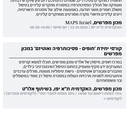
תחומית למחקרים פסיכדליים, שמחים להזמינכם ליום עיון שיוקדש לבחינה
מעמיקה של תהליך הפסיכותרפיה במסגרת מחקרים קליניים בטיפול
משולב חומרים משני תודעה, באמצעות שילוב של מסגרות תיאורטיות,
דיונים קליניים ותיאורי מקרה מפורטים ממחקרים קליניים.
מכון מפרשים, MAPS Israel
האקדמית ת"א יפו | 23.10.2026 | יום שישי | 08:30-14:00
קורסי יחידת 'חופים - פסיכותרפיה ואוטיזם' במכון
מפרשים
במרכז חופים, מיסודן של אלו"ט ומכון מפרשים, תוכלו למצוא קורסים
המעניקים ידע מקיף ומעמיק בתחום הטיפול האינטגרטיבי בילדים,
מתבגרים ומבוגרים אוטיסטים - גישות טיפוליות מגוונות, מודלים עדכניים
והתערבויות לסוגיות מרכזיות העולות במסגרת טיפול רב ממדי במטופלים
ובני משפחותיהם.
מכון מפרשים, האקדמית ת"א יפו, בשיתוף אלו"ט
15% הנחת רישום עד 14/08 | 20% הנחה לחברי הפ"י (לקורסים מוכרים) |
לקורסים >>