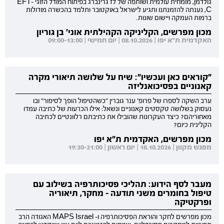
גולדמן, מומחית עולמית ושותפה של לז גרינברג בפיתוח המודל הזוגי EFT-
C, נענתה להזמנתנו ותגיע לישראל באוקטובר ותלמד בהכשרה מודולות
ברמות העמקה ויישום שונות.
מכון מפרשים, הקליניקה הקהילתית אוני' בן גוריון
האקדמית ת"א יפו | 08.10.2026 | יום חמישי | 09:00-13:00
"קוראים כאן ועכשיו": שיח על שלושה תיאורי מקרה
קאנוניים בפסיכואנליזה
ערב השקה לספרו של פרופ' ענר גוברין "כשהטיפול הופך לסיפור" ובו
נעסוק בשלושה טקסטים קאנוניים ונשאל: אילו הכרעות של כתיבה עמדו
מאחוריהם? כיצד העקרונות שהובילו את כתיבתם רלוונטיים לכתיבה
הקלינית כיום?
מכון מפרשים, האקדמית ת"א יפו
מפגש מקוון | 18.10.2026 | יום ראשון | 19:30-21:00
מעבר לסף הידוע: תהליכי פסיכותרפיה בשילוב עם
טיפול בחומרים משני תודעה - מחקר, תיאוריה
ופרקטיקה
מכון מפרשים לחקר והוראת הפסיכותרפיה ו- MAPS Israel האגודה הרב