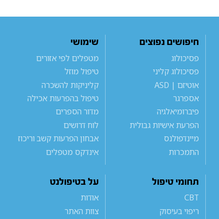
חיפושים נפוצים
שימושי
פסיכולוג
מטפלים לפי אזורים
פסיכולוג קליני
טיפול מוזל
אוטיזם | ASD
קליניקות להשכרה
אספרגר
טיפול בהפרעות אכילה
פיברומיאלגיה
מדור הספרים
הפרעת אישיות גבולית
לוח דרושים
מיינדפולנס
אבחון הפרעות קשב וריכוז
התמכרות
אינדקס מטפלים
תחומי טיפול
על בטיפולנט
CBT
אודות
ריפוי בעיסוק
צוות האתר