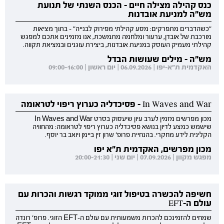
כנס קהילה מצילה חיים - הכנס השנתי של תנועת
מש"ה למניעת אובדנות
"כשהדברים מתפרקים: מסע קהילתי מפירוק לבנייה" - בתוך מציאות
מורכבת של אובדן, ערעור ומלחמה מתמשכת, אנו מזמינים אתכם למפגש
קהילתי מעמיק העוסק במניעת אובדנות, ביצירת עוגנים ובמציאת תקווה.
מש"ה - מילים שעושות הבדל
האקדמית ת"א-יפו | 06.09.2026 | יום ראשון | 09:00-16:00
In Waves and War - פסיכדליה כערוץ ריפוי לטראומה
מכון מפרשים מזמין לערב עיון שיעסוק בסרט In Waves and War
שישמש כמצע לדיון בנושא פסיכדליה כערוץ ריפוי לטראומה: מהחוויה
הקלינית לידע מחקרי. בהנחיית פרופ' שרון זין ביימן ויואב בר יוסף.
מכון מפרשים, האקדמית ת"א יפו
מפגש מקוון | 07.09.2026 | יום שני | 20:00-21:30
חשיפה להכשרה בטיפול זוגי ממוקד רגשות והכרות עם
עולם ה-EFT
שמחים להזמינכם להכרות משמעותית עם עולם ה-EFT הזוגי. פרופ' רונדה