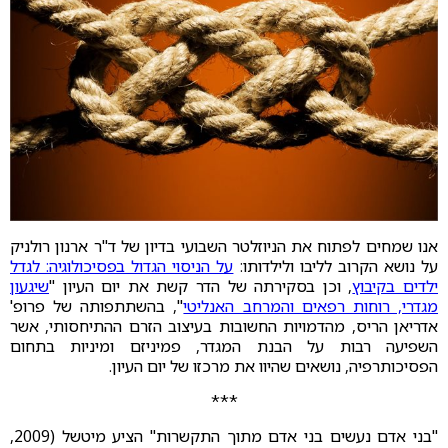
אנו שמחים לפתוח את הניוזלטר השבועי בדיון של ד"ר ארנון רולניק
על נושא הקרוב לליבו ולילדותו:
על הניסוי הגדול בפסיכולוגיה: לגדל
ילדים בקיבוץ
, וכן בסקירתה של הדר קשת את יום העיון "
שיגעון
מגדרי, רוחות רפאים והמרחב האנליטי
", בהשתתפותה של פרופ'
אדריאן הריס, מהדמויות החשובות בעיצוב הזרם ההתיחסותי, אשר
השפיעה רבות על הבנת המגדר, פמיניזם ומיניות בתחום
הפסיכותרפיה, נושאים שהיוו את מרכזו של יום העיון.
***
"בני אדם נעשים בני אדם מתוך התקשרות" הציע מיטשל (2009,