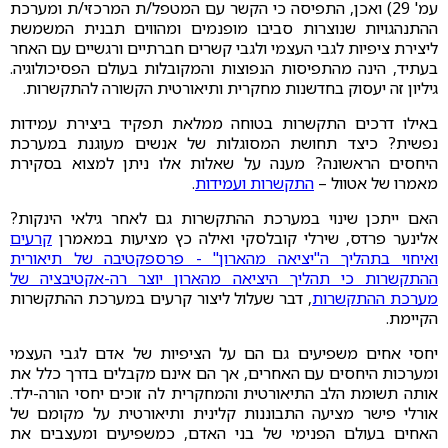
עמ' 29) ואכן, התפיסה כי הקשר עם המטפל/ת המרכזי/ת ומערכת
ההתנהגויות שנוצרות סביבו מופנמים ומהווים תבנית המשמשת
ליצירת ציפיות לגבי העצמי ולגבי קשרים חברתיים ורגשיים עם האחר
בעתיד, הינה מהתפיסות הנפוצות והמקובלות בעולם הפסיכולוגיה.
גיליון זה יעסוק בחדשנות מחקרית ותיאורטית הקשורה להתקשרות.
באילו דרכים התקשרות בטוחה ממלאת תפקיד ביצירת עמידות
נפשית? כיצד תחושת המסוגלות של אנשים מעוגנת במערכת
היחסים הראשונה? מענה על שאלות אלו ניתן למצוא בסקירת
מאמרו של אטוול –
התקשרות ועמידות
.
האם ייתכן שינוי במערכת ההתקשרות גם לאחר גילאי הינקות?
אלינער פרדס, שירלי קובלסקי ואילה כץ מציעות במאמרן
קרעים
ואיחוי בתהליך ה"יציאה מהארון" - פרספקטיבה של תיאורית
ההתקשרות כי תהליך היציאה מהארון יוצר רה-אקטיבציה של
מערכת ההתקשרות
, דבר שעלול ליצור קרעים במערכת ההתקשרות
הקיימת.
יחסי אחים משפיעים גם הם על הציפיות של אדם לגבי העצמי
ומערכות היחסים עם האחרים, אך הם אינם מקבלים בדרך כלל את
אותה תשומת הלב התיאורטית והמחקרית לה זוכים יחסי הורה-ילד.
אורלי פישר מציעה התבוננות קלינית ותיאורטית על מקומם של
האחים בעולם הפנימי של בני האדם, כמשפיעים ומעצבים את