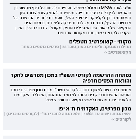
עו"ס לאחר MSW במסלול טיפולי? מעוניינים לשמור על רצף מקצועי בין
תואר שני לבין בי"ס לפסיכותרפיה? מעוניינים להתמקצע ולצבור ניסיון
תעסוקתי בדרך לקליניקה פרטית? הגש/י מועמדות לתכנית ההכשרה של
מדרשת 'הרציף', תכנית המשלבת תעסוקה ולימודים, בחסות הבית
המקצועי של קואופרטיב המטפלים הותיק 'מקומי'. הזדרזו! תהליך המיון
והקבלה לקראת סיום, נותרו מקומות אחרונים
מקומי - קואופרטיב מטפלים
תחילת העסקה ולימודים באוקטובר 26 | פרטים נוספים באתר
הקואופרטיב >>
נפתחה ההרשמה לקורסי תשפ"ז במכון מפרשים לחקר
והוראת הפסיכותרפיה
מוזמנים להירשם למגוון הרחב של קורסי תשפ"ז מבית מכון מפרשים לחקר
והוראת הפסיכותרפיה, בית הספר למדעי ההתנהגות, המכללה האקדמית
תל אביב-יפו, המוצעים לאנשי מקצוע בתחומי הטיפול.
מכון מפרשים, האקדמית ת"א יפו
15% הנחת רישום עד 14/08 | 20% הנחה לחברי הפ"י (לקורסים מוכרים) |
לקורסים >>