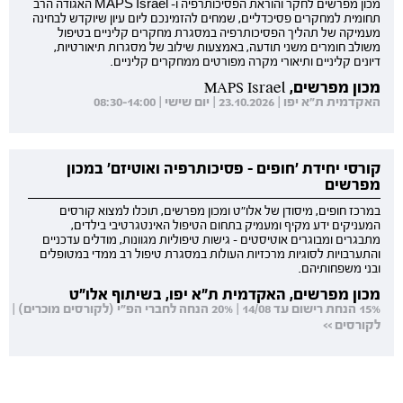
מכון מפרשים לחקר והוראת הפסיכותרפיה ו- MAPS Israel האגודה הרב
תחומית למחקרים פסיכדליים, שמחים להזמינכם ליום עיון שיוקדש לבחינה
מעמיקה של תהליך הפסיכותרפיה במסגרת מחקרים קליניים בטיפול
משולב חומרים משני תודעה, באמצעות שילוב של מסגרות תיאורטיות,
דיונים קליניים ותיאורי מקרה מפורטים ממחקרים קליניים.
מכון מפרשים, MAPS Israel
האקדמית ת"א יפו | 23.10.2026 | יום שישי | 08:30-14:00
קורסי יחידת 'חופים - פסיכותרפיה ואוטיזם' במכון
מפרשים
במרכז חופים, מיסודן של אלו"ט ומכון מפרשים, תוכלו למצוא קורסים
המעניקים ידע מקיף ומעמיק בתחום הטיפול האינטגרטיבי בילדים,
מתבגרים ומבוגרים אוטיסטים - גישות טיפוליות מגוונות, מודלים עדכניים
והתערבויות לסוגיות מרכזיות העולות במסגרת טיפול רב ממדי במטופלים
ובני משפחותיהם.
מכון מפרשים, האקדמית ת"א יפו, בשיתוף אלו"ט
15% הנחת רישום עד 14/08 | 20% הנחה לחברי הפ"י (לקורסים מוכרים) |
לקורסים >>