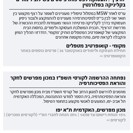
בקליניקה בפלורנטין
עו"ס לאחר MSW במסלול טיפולי? מעוניינים לשמור על רצף מקצועי בין
תואר שני לבין בי"ס לפסיכותרפיה? מעוניינים להתמקצע ולצבור ניסיון
תעסוקתי בדרך לקליניקה פרטית? הגש/י מועמדות לתכנית ההכשרה של
מדרשת 'הרציף', תכנית המשלבת תעסוקה ולימודים, בחסות הבית
המקצועי של קואופרטיב המטפלים הותיק 'מקומי'. הזדרזו! תהליך המיון
והקבלה לקראת סיום, נותרו מקומות אחרונים
מקומי - קואופרטיב מטפלים
תחילת העסקה ולימודים באוקטובר 26 | פרטים נוספים באתר
הקואופרטיב >>
נפתחה ההרשמה לקורסי תשפ"ז במכון מפרשים לחקר
והוראת הפסיכותרפיה
מוזמנים להירשם למגוון הרחב של קורסי תשפ"ז מבית מכון מפרשים לחקר
והוראת הפסיכותרפיה, בית הספר למדעי ההתנהגות, המכללה האקדמית
תל אביב-יפו, המוצעים לאנשי מקצוע בתחומי הטיפול.
מכון מפרשים, האקדמית ת"א יפו
15% הנחת רישום עד 14/08 | 20% הנחה לחברי הפ"י (לקורסים מוכרים) |
לקורסים >>