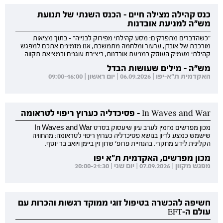
כנס קהילה מצילה חיים - הכנס השנתי של תנועת
מש"ה למניעת אובדנות
"כשהדברים מתפרקים: מסע קהילתי מפירוק לבנייה" - בתוך מציאות
מורכבת של אובדן, ערעור ומלחמה מתמשכת, אנו מזמינים אתכם למפגש
קהילתי מעמיק העוסק במניעת אובדנות, ביצירת עוגנים ובמציאת תקווה.
מש"ה - מילים שעושות הבדל
האקדמית ת"א-יפו | 06.09.2026 | יום ראשון | 09:00-16:00
In Waves and War - פסיכדליה כערוץ ריפוי לטראומה
מכון מפרשים מזמין לערב עיון שיעסוק בסרט In Waves and War
שישמש כמצע לדיון בנושא פסיכדליה כערוץ ריפוי לטראומה: מהחוויה
הקלינית לידע מחקרי. בהנחיית פרופ' שרון זין ביימן ויואב בר יוסף.
מכון מפרשים, האקדמית ת"א יפו
מפגש מקוון | 07.09.2026 | יום שני | 20:00-21:30
חשיפה להכשרה בטיפול זוגי ממוקד רגשות והכרות עם
עולם ה-EFT