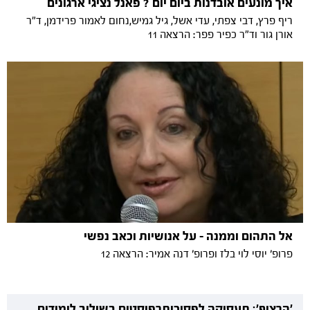
איך מונעים אובדנות ביום יום ? פאנל נציגי ארגונים
ריף פרץ, דבי צפתי, עדי אשל, גיל גמיש,נחום לאמור פרידמן, ד"ר
אורן גור וד"ר כפיר פפר: הרצאה 11
אל התהום וממנה - על אנושיות וכאב נפשי
פרופ׳ יוסי לוי בלז ופרופ׳ דנה אמיר: הרצאה 12
'הרציף': תעסוקה לפסיכותרפיסטים בשילוב לימודים