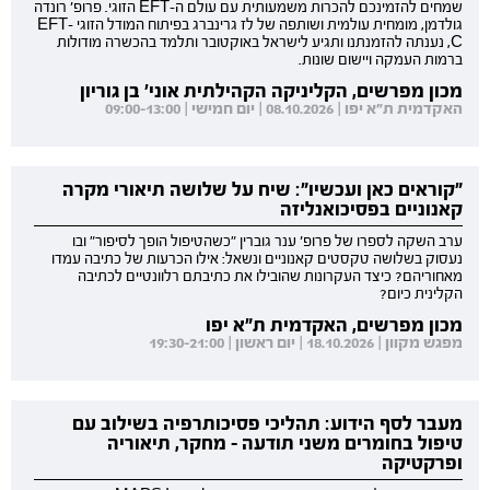
שמחים להזמינכם להכרות משמעותית עם עולם ה-EFT הזוגי. פרופ' רונדה
גולדמן, מומחית עולמית ושותפה של לז גרינברג בפיתוח המודל הזוגי EFT-
C, נענתה להזמנתנו ותגיע לישראל באוקטובר ותלמד בהכשרה מודולות
ברמות העמקה ויישום שונות.
מכון מפרשים, הקליניקה הקהילתית אוני' בן גוריון
האקדמית ת"א יפו | 08.10.2026 | יום חמישי | 09:00-13:00
"קוראים כאן ועכשיו": שיח על שלושה תיאורי מקרה
קאנוניים בפסיכואנליזה
ערב השקה לספרו של פרופ' ענר גוברין "כשהטיפול הופך לסיפור" ובו
נעסוק בשלושה טקסטים קאנוניים ונשאל: אילו הכרעות של כתיבה עמדו
מאחוריהם? כיצד העקרונות שהובילו את כתיבתם רלוונטיים לכתיבה
הקלינית כיום?
מכון מפרשים, האקדמית ת"א יפו
מפגש מקוון | 18.10.2026 | יום ראשון | 19:30-21:00
מעבר לסף הידוע: תהליכי פסיכותרפיה בשילוב עם
טיפול בחומרים משני תודעה - מחקר, תיאוריה
ופרקטיקה