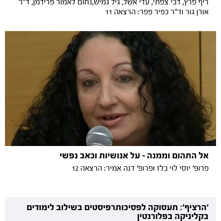
ריף פרץ, דבי צפתי, עדי אשל, גיל גמיש,נחום לאמור פרידמן, ד"ר
אורן גור וד"ר כפיר פפר: הרצאה 11
אל התהום וממנה - על אנושיות וכאב נפשי
פרופ׳ יוסי לוי בלז ופרופ׳ דנה אמיר: הרצאה 12
'הרציף': תעסוקה לפסיכותרפיסטים בשילוב לימודים
בקליניקה בפלורנטין