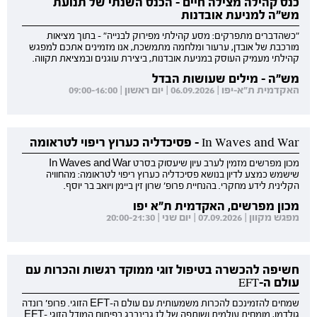
כנס קהילה מצילה חיים - הכנס השנתי של תנועת
מש"ה למניעת אובדנות
"כשהדברים מתפרקים: מסע קהילתי מפירוק לבנייה" - בתוך מציאות
מורכבת של אובדן, ערעור ומלחמה מתמשכת, אנו מזמינים אתכם למפגש
קהילתי מעמיק העוסק במניעת אובדנות, ביצירת עוגנים ובמציאת תקווה.
מש"ה - מילים שעושות הבדל
האקדמית ת"א-יפו | 06.09.2026 | יום ראשון | 09:00-16:00
In Waves and War - פסיכדליה כערוץ ריפוי לטראומה
מכון מפרשים מזמין לערב עיון שיעסוק בסרט In Waves and War
שישמש כמצע לדיון בנושא פסיכדליה כערוץ ריפוי לטראומה: מהחוויה
הקלינית לידע מחקרי. בהנחיית פרופ' שרון זין ביימן ויואב בר יוסף.
מכון מפרשים, האקדמית ת"א יפו
מפגש מקוון | 07.09.2026 | יום שני | 20:00-21:30
חשיפה להכשרה בטיפול זוגי ממוקד רגשות והכרות עם
עולם ה-EFT
שמחים להזמינכם להכרות משמעותית עם עולם ה-EFT הזוגי. פרופ' רונדה
גולדמן, מומחית עולמית ושותפה של לז גרינברג בפיתוח המודל הזוגי EFT-