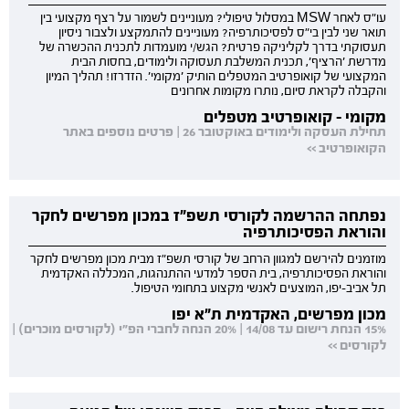
עו"ס לאחר MSW במסלול טיפולי? מעוניינים לשמור על רצף מקצועי בין
תואר שני לבין בי"ס לפסיכותרפיה? מעוניינים להתמקצע ולצבור ניסיון
תעסוקתי בדרך לקליניקה פרטית? הגש/י מועמדות לתכנית ההכשרה של
מדרשת 'הרציף', תכנית המשלבת תעסוקה ולימודים, בחסות הבית
המקצועי של קואופרטיב המטפלים הותיק 'מקומי'. הזדרזו! תהליך המיון
והקבלה לקראת סיום, נותרו מקומות אחרונים
מקומי - קואופרטיב מטפלים
תחילת העסקה ולימודים באוקטובר 26 | פרטים נוספים באתר
הקואופרטיב >>
נפתחה ההרשמה לקורסי תשפ"ז במכון מפרשים לחקר
והוראת הפסיכותרפיה
מוזמנים להירשם למגוון הרחב של קורסי תשפ"ז מבית מכון מפרשים לחקר
והוראת הפסיכותרפיה, בית הספר למדעי ההתנהגות, המכללה האקדמית
תל אביב-יפו, המוצעים לאנשי מקצוע בתחומי הטיפול.
מכון מפרשים, האקדמית ת"א יפו
15% הנחת רישום עד 14/08 | 20% הנחה לחברי הפ"י (לקורסים מוכרים) |
לקורסים >>