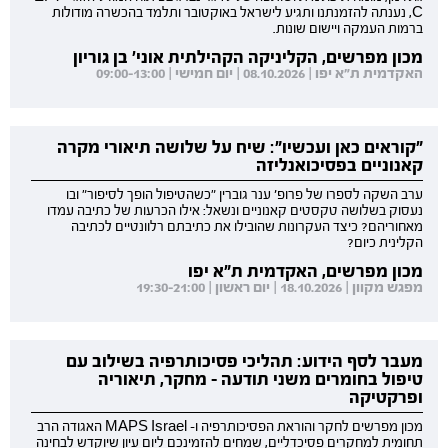
C, נענתה להזמנתנו ותגיע לישראל באוקטובר ותלמד בהכשרה מודולות
ברמות העמקה ויישום שונות.
מכון מפרשים, הקליניקה הקהילתית אוני' בן גוריון
האקדמית ת"א יפו | 08.10.2026 | יום חמישי | 09:00-13:00
"קוראים כאן ועכשיו": שיח על שלושה תיאורי מקרה
קאנוניים בפסיכואנליזה
ערב השקה לספרו של פרופ' ענר גוברין "כשהטיפול הופך לסיפור" ובו
נעסוק בשלושה טקסטים קאנוניים ונשאל: אילו הכרעות של כתיבה עמדו
מאחוריהם? כיצד העקרונות שהובילו את כתיבתם רלוונטיים לכתיבה
הקלינית כיום?
מכון מפרשים, האקדמית ת"א יפו
מפגש מקוון | 18.10.2026 | יום ראשון | 19:30-21:00
מעבר לסף הידוע: תהליכי פסיכותרפיה בשילוב עם
טיפול בחומרים משני תודעה - מחקר, תיאוריה
ופרקטיקה
מכון מפרשים לחקר והוראת הפסיכותרפיה ו- MAPS Israel האגודה הרב
תחומית למחקרים פסיכדליים, שמחים להזמינכם ליום עיון שיוקדש לבחינה