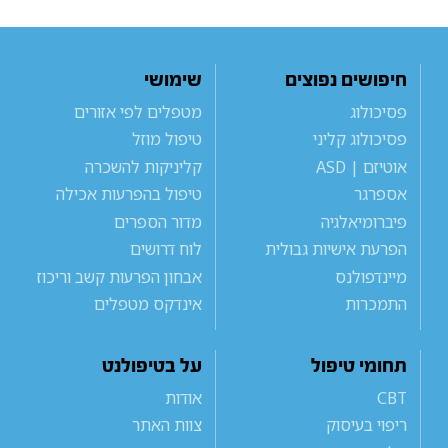
חיפושים נפוצים
שימושי
פסיכולוג
מטפלים לפי אזורים
פסיכולוג קליני
טיפול מוזל
אוטיזם | ASD
קליניקות להשכרה
אספרגר
טיפול בהפרעות אכילה
פיברומיאלגיה
מדור הספרים
הפרעת אישיות גבולית
לוח דרושים
מיינדפולנס
אבחון הפרעות קשב וריכוז
התמכרות
אינדקס מטפלים
תחומי טיפול
על בטיפולנט
CBT
אודות
ריפוי בעיסוק
צוות האתר