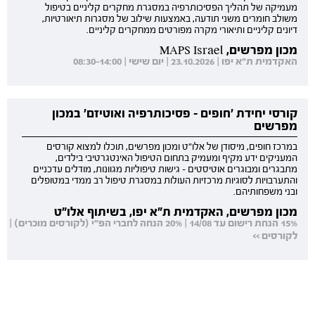
מעמיקה של תהליך הפסיכותרפיה במסגרת מחקרים קליניים בטיפול
משולב חומרים משני תודעה, באמצעות שילוב של מסגרות תיאורטיות,
דיונים קליניים ותיאורי מקרה מפורטים ממחקרים קליניים.
מכון מפרשים, MAPS Israel
האקדמית ת"א יפו | 23.10.2026 | יום שישי | 08:30-14:00
קורסי יחידת 'חופים - פסיכותרפיה ואוטיזם' במכון
מפרשים
במרכז חופים, מיסודן של אלו"ט ומכון מפרשים, תוכלו למצוא קורסים
המעניקים ידע מקיף ומעמיק בתחום הטיפול האינטגרטיבי בילדים,
מתבגרים ומבוגרים אוטיסטים - גישות טיפוליות מגוונות, מודלים עדכניים
והתערבויות לסוגיות מרכזיות העולות במסגרת טיפול רב ממדי במטופלים
ובני משפחותיהם.
מכון מפרשים, האקדמית ת"א יפו, בשיתוף אלו"ט
15% הנחת רישום עד 14/08 | 20% הנחה לחברי הפ"י (לקורסים מוכרים) |
לקורסים >>