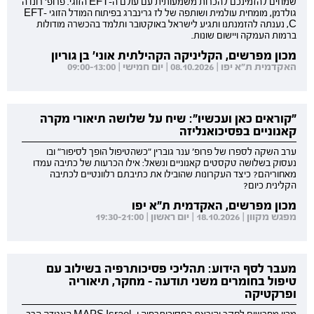
שמחים להזמינכם להכרות משמעותית עם עולם ה-EFT הזוגי. פרופ' רונדה
גולדמן, מומחית עולמית ושותפה של לז גרינברג בפיתוח המודל הזוגי EFT-
C, נענתה להזמנתנו ותגיע לישראל באוקטובר ותלמד בהכשרה מודולות
ברמות העמקה ויישום שונות.
מכון מפרשים, הקליניקה הקהילתית אוני' בן גוריון
האקדמית ת"א יפו | 08.10.2026 | יום חמישי | 09:00-13:00
"קוראים כאן ועכשיו": שיח על שלושה תיאורי מקרה
קאנוניים בפסיכואנליזה
ערב השקה לספרו של פרופ' ענר גוברין "כשהטיפול הופך לסיפור" ובו
נעסוק בשלושה טקסטים קאנוניים ונשאל: אילו הכרעות של כתיבה עמדו
מאחוריהם? כיצד העקרונות שהובילו את כתיבתם רלוונטיים לכתיבה
הקלינית כיום?
מכון מפרשים, האקדמית ת"א יפו
מפגש מקוון | 18.10.2026 | יום ראשון | 19:30-21:00
מעבר לסף הידוע: תהליכי פסיכותרפיה בשילוב עם
טיפול בחומרים משני תודעה - מחקר, תיאוריה
ופרקטיקה