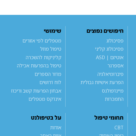
חיפושים נפוצים
שימושי
פסיכולוג
מטפלים לפי אזורים
פסיכולוג קליני
טיפול מוזל
אוטיזם | ASD
קליניקות להשכרה
אספרגר
טיפול בהפרעות אכילה
פיברומיאלגיה
מדור הספרים
הפרעת אישיות גבולית
לוח דרושים
מיינדפולנס
אבחון הפרעות קשב וריכוז
התמכרות
אינדקס מטפלים
תחומי טיפול
על בטיפולנט
CBT
אודות
ריפוי בעיסוק
צוות האתר