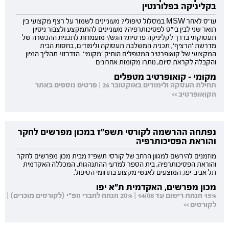
בקליניקה בפלורנטין
עו"ס לאחר MSW במסלול טיפולי? מעוניינים לשמור על רצף מקצועי בין
תואר שני לבין בי"ס לפסיכותרפיה? מעוניינים להתמקצע ולצבור ניסיון
תעסוקתי בדרך לקליניקה פרטית? הגש/י מועמדות לתכנית ההכשרה של
מדרשת 'הרציף', תכנית המשלבת תעסוקה ולימודים, בחסות הבית
המקצועי של קואופרטיב המטפלים הותיק 'מקומי'. הזדרזו! תהליך המיון
והקבלה לקראת סיום, נותרו מקומות אחרונים
מקומי - קואופרטיב מטפלים
תחילת העסקה ולימודים באוקטובר 26 | פרטים נוספים באתר
הקואופרטיב >>
נפתחה ההרשמה לקורסי תשפ"ז במכון מפרשים לחקר
והוראת הפסיכותרפיה
מוזמנים להירשם למגוון הרחב של קורסי תשפ"ז מבית מכון מפרשים לחקר
והוראת הפסיכותרפיה, בית הספר למדעי ההתנהגות, המכללה האקדמית
תל אביב-יפו, המוצעים לאנשי מקצוע בתחומי הטיפול.
מכון מפרשים, האקדמית ת"א יפו
15% הנחת רישום עד 14/08 | 20% הנחה לחברי הפ"י (לקורסים מוכרים) |
לקורסים >>