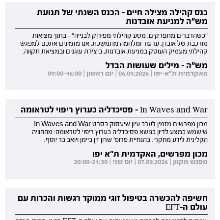
כנס קהילה מצילה חיים - הכנס השנתי של תנועת
מש"ה למניעת אובדנות
"כשהדברים מתפרקים: מסע קהילתי מפירוק לבנייה" - בתוך מציאות
מורכבת של אובדן, ערעור ומלחמה מתמשכת, אנו מזמינים אתכם למפגש
קהילתי מעמיק העוסק במניעת אובדנות, ביצירת עוגנים ובמציאת תקווה.
מש"ה - מילים שעושות הבדל
האקדמית ת"א-יפו | 06.09.2026 | יום ראשון | 09:00-16:00
In Waves and War - פסיכדליה כערוץ ריפוי לטראומה
מכון מפרשים מזמין לערב עיון שיעסוק בסרט In Waves and War
שישמש כמצע לדיון בנושא פסיכדליה כערוץ ריפוי לטראומה: מהחוויה
הקלינית לידע מחקרי. בהנחיית פרופ' שרון זין ביימן ויואב בר יוסף.
מכון מפרשים, האקדמית ת"א יפו
מפגש מקוון | 07.09.2026 | יום שני | 20:00-21:30
חשיפה להכשרה בטיפול זוגי ממוקד רגשות והכרות עם
עולם ה-EFT