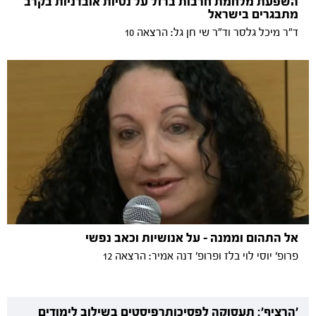
השפעת מלחמת חרבות ברזל על נטיות אובדניות בקרב
מתבגרים בישראל
ד"ר מיכל גלסר וד"ר שי חן גל: הרצאה 10
אל התהום וממנה - על אנושיות וכאב נפשי
פרופ׳ יוסי לוי בלז ופרופ׳ דנה אמיר: הרצאה 12
'הרציף': תעסוקה לפסיכותרפיסטים בשילוב לימודים