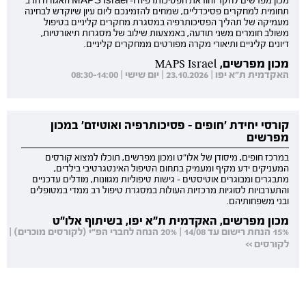
מכון מפרשים לחקר והוראת הפסיכותרפיה ו- MAPS Israel האגודה הרב
תחומית למחקרים פסיכדליים, שמחים להזמינכם ליום עיון שיוקדש לבחינה
מעמיקה של תהליך הפסיכותרפיה במסגרת מחקרים קליניים בטיפול
משולב חומרים משני תודעה, באמצעות שילוב של מסגרות תיאורטיות,
דיונים קליניים ותיאורי מקרה מפורטים ממחקרים קליניים.
מכון מפרשים, MAPS Israel
האקדמית ת"א יפו | 23.10.2026 | יום שישי | 08:30-14:00
קורסי יחידת 'חופים - פסיכותרפיה ואוטיזם' במכון
מפרשים
במרכז חופים, מיסודן של אלו"ט ומכון מפרשים, תוכלו למצוא קורסים
המעניקים ידע מקיף ומעמיק בתחום הטיפול האינטגרטיבי בילדים,
מתבגרים ומבוגרים אוטיסטים - גישות טיפוליות מגוונות, מודלים עדכניים
והתערבויות לסוגיות מרכזיות העולות במסגרת טיפול רב ממדי במטופלים
ובני משפחותיהם.
מכון מפרשים, האקדמית ת"א יפו, בשיתוף אלו"ט
15% הנחת רישום עד 14/08 | 20% הנחה לחברי הפ"י (לקורסים מוכרים) |
לקורסים >>