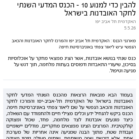
להבין כדי למנוע 10 - הכנס המדעי השנתי
לחקר האובדנות בישראל
האקדמית תל אביב יפו
5.5.26
מארגני הכנס : האקדמית תל אביב יפו והמרכז לחקר האובדנות והכאב
הנפשי ע״ש ליאור צפתי באוניברסיטת חיפה
כנס שנתי בנושא אובדנות, אשר הציג ממצאי מחקר על אוכלוסיות
בסיכון, שיעורי התאבדות ודפוסים בעתות מלחמה, תוך דגש על
מניעה וטיפול.
בעמוד הבא מובאות הרצאות מהכנס השנתי המדעי לחקר
האובדנות בישראל של האקדמית תל-אביב-יפו והמרכז לחקר
האובדנות והכאב הנפשי על שם ליאור צפתי באוניברסיטת חיפה.
הכנס ביקש להנחיל ידע וכלים מצילי חיים ולהתמודד עם השאלה,
כיצד מונעים אובדנות לצד מלחמה, פחד, שכול ומצוקה
קולקטיבית. המרצים הציגו ממצאים מחקריים, מודלים יישומיים
ועבודת שטח, מתוך הבנה שמניעה אינה אחריות של מערכת
אחת, אלא דורשת שפה משותפת, שיתוף פעולה וזיהוי מצוקה