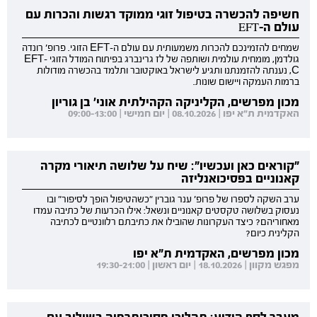
חשיפה להכשרה בטיפול זוגי ממוקד רגשות והכרות עם
עולם ה-EFT
שמחים להזמינכם להכרות משמעותית עם עולם ה-EFT הזוגי. פרופ' רונדה
גולדמן, מומחית עולמית ושותפה של לז גרינברג בפיתוח המודל הזוגי EFT-
C, נענתה להזמנתנו ותגיע לישראל באוקטובר ותלמד בהכשרה מודולות
ברמות העמקה ויישום שונות.
מכון מפרשים, הקליניקה הקהילתית אוני' בן גוריון
האקדמית ת"א יפו | 08.10.2026 | יום חמישי | 09:00-13:00
"קוראים כאן ועכשיו": שיח על שלושה תיאורי מקרה
קאנוניים בפסיכואנליזה
ערב השקה לספרו של פרופ' ענר גוברין "כשהטיפול הופך לסיפור" ובו
נעסוק בשלושה טקסטים קאנוניים ונשאל: אילו הכרעות של כתיבה עמדו
מאחוריהם? כיצד העקרונות שהובילו את כתיבתם רלוונטיים לכתיבה
הקלינית כיום?
מכון מפרשים, האקדמית ת"א יפו
מפגש מקוון | 18.10.2026 | יום ראשון | 19:30-21:00