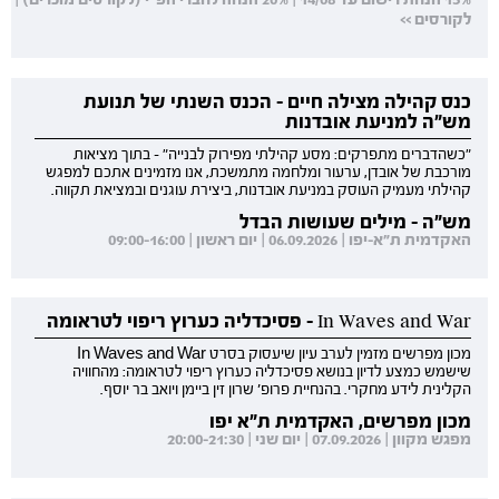
לקורסים >>
כנס קהילה מצילה חיים - הכנס השנתי של תנועת
מש"ה למניעת אובדנות
"כשהדברים מתפרקים: מסע קהילתי מפירוק לבנייה" - בתוך מציאות
מורכבת של אובדן, ערעור ומלחמה מתמשכת, אנו מזמינים אתכם למפגש
קהילתי מעמיק העוסק במניעת אובדנות, ביצירת עוגנים ובמציאת תקווה.
מש"ה - מילים שעושות הבדל
האקדמית ת"א-יפו | 06.09.2026 | יום ראשון | 09:00-16:00
In Waves and War - פסיכדליה כערוץ ריפוי לטראומה
מכון מפרשים מזמין לערב עיון שיעסוק בסרט In Waves and War
שישמש כמצע לדיון בנושא פסיכדליה כערוץ ריפוי לטראומה: מהחוויה
הקלינית לידע מחקרי. בהנחיית פרופ' שרון זין ביימן ויואב בר יוסף.
מכון מפרשים, האקדמית ת"א יפו
מפגש מקוון | 07.09.2026 | יום שני | 20:00-21:30