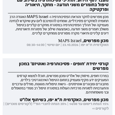
מעבר לסף הידוע: תהליכי פסיכותרפיה בשילוב עם
טיפול בחומרים משני תודעה - מחקר, תיאוריה
ופרקטיקה
מכון מפרשים לחקר והוראת הפסיכותרפיה ו- MAPS Israel האגודה הרב
תחומית למחקרים פסיכדליים, שמחים להזמינכם ליום עיון שיוקדש לבחינה
מעמיקה של תהליך הפסיכותרפיה במסגרת מחקרים קליניים בטיפול
משולב חומרים משני תודעה, באמצעות שילוב של מסגרות תיאורטיות,
דיונים קליניים ותיאורי מקרה מפורטים ממחקרים קליניים.
מכון מפרשים, MAPS Israel
האקדמית ת"א יפו | 23.10.2026 | יום שישי | 08:30-14:00
קורסי יחידת 'חופים - פסיכותרפיה ואוטיזם' במכון
מפרשים
במרכז חופים, מיסודן של אלו"ט ומכון מפרשים, תוכלו למצוא קורסים
המעניקים ידע מקיף ומעמיק בתחום הטיפול האינטגרטיבי בילדים,
מתבגרים ומבוגרים אוטיסטים - גישות טיפוליות מגוונות, מודלים עדכניים
והתערבויות לסוגיות מרכזיות העולות במסגרת טיפול רב ממדי במטופלים
ובני משפחותיהם.
מכון מפרשים, האקדמית ת"א יפו, בשיתוף אלו"ט
15% הנחת רישום עד 14/08 | 20% הנחה לחברי הפ"י (לקורסים מוכרים) |
לקורסים >>