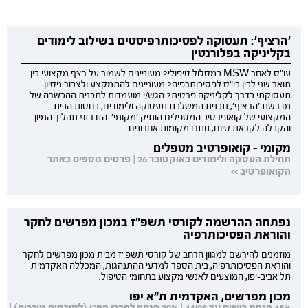
'הרציף': תעסוקה לפסיכותרפיסטים בשילוב לימודים
בקליניקה בפלורנטין
עו"ס לאחר MSW במסלול טיפולי? מעוניינים לשמור על רצף מקצועי בין
תואר שני לבין בי"ס לפסיכותרפיה? מעוניינים להתמקצע ולצבור ניסיון
תעסוקתי בדרך לקליניקה פרטית? הגש/י מועמדות לתכנית ההכשרה של
מדרשת 'הרציף', תכנית המשלבת תעסוקה ולימודים, בחסות הבית
המקצועי של קואופרטיב המטפלים הותיק 'מקומי'. הזדרזו! תהליך המיון
והקבלה לקראת סיום, נותרו מקומות אחרונים
מקומי - קואופרטיב מטפלים
תחילת העסקה ולימודים באוקטובר 26 | פרטים נוספים באתר
הקואופרטיב >>
נפתחה ההרשמה לקורסי תשפ"ז במכון מפרשים לחקר
והוראת הפסיכותרפיה
מוזמנים להירשם למגוון הרחב של קורסי תשפ"ז מבית מכון מפרשים לחקר
והוראת הפסיכותרפיה, בית הספר למדעי ההתנהגות, המכללה האקדמית
תל אביב-יפו, המוצעים לאנשי מקצוע בתחומי הטיפול.
מכון מפרשים, האקדמית ת"א יפו
15% הנחת רישום עד 14/08 | 20% הנחה לחברי הפ"י (לקורסים מוכרים) |