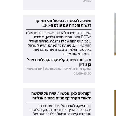
21:30
חשיפה להכשרה בטיפול זוגי ממוקד
רגשות והכרות עם עולם ה-EFT
שמחים להזמינכם להכרות משמעותית עם עולם
ה-EFT הזוגי. פרופ' רונדה גולדמן, מומחית
עולמית ושותפה של לז גרינברג בפיתוח המודל
הזוגי EFT-C, נענתה להזמנתנו ותגיע לישראל
באוקטובר ותלמד בהכשרה מודולות ברמות
העמקה ויישום שונות.
מכון מפרשים, הקליניקה הקהילתית אוני'
בן גוריון
האקדמית ת"א יפו | 08.10.2026 | יום חמישי |
09:00-13:00
"קוראים כאן ועכשיו": שיח על שלושה
תיאורי מקרה קאנוניים בפסיכואנליזה
ערב השקה לספרו של פרופ' ענר גוברין
"כשהטיפול הופך לסיפור" ובו נעסוק בשלושה
טקסטים קאנוניים ונשאל: אילו הכרעות של