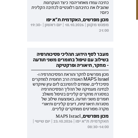
כתיבה עמדו מאחוריהם? כיצד העקרונות
שהובילו את כתיבתם רלוונטיים לכתיבה הקלינית
כיום?
מכון מפרשים, האקדמית ת"א יפו
מפגש מקוון | 18.10.2026 | יום ראשון | 19:30-
21:00
מעבר לסף הידוע: תהליכי פסיכותרפיה
בשילוב עם טיפול בחומרים משני תודעה
- מחקר, תיאוריה ופרקטיקה
מכון מפרשים לחקר והוראת הפסיכותרפיה ו-
MAPS Israel האגודה הרב תחומית למחקרים
פסיכדליים, שמחים להזמינכם ליום עיון שיוקדש
לבחינה מעמיקה של תהליך הפסיכותרפיה
במסגרת מחקרים קליניים בטיפול משולב
חומרים משני תודעה, באמצעות שילוב של
מסגרות תיאורטיות, דיונים קליניים ותיאורי
מקרה מפורטים ממחקרים קליניים.
מכון מפרשים, MAPS Israel
האקדמית ת"א יפו | 23.10.2026 | יום שישי |
08:30-14:00