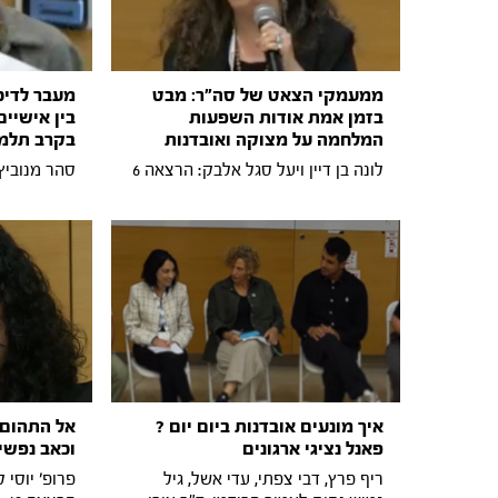
ממעמקי הצאט של סה"ר: מבט
מעבר לדיכ
בזמן אמת אודות השפעות
בין אישיים
המלחמה על מצוקה ואובדנות
בקרב תלמי
לונה בן דיין ויעל סגל אלבק: הרצאה 6
סהר מנוביץ:
איך מונעים אובדנות ביום יום ?
אל התהום 
פאנל נציגי ארגונים
וכאב נפשי
ריף פרץ, דבי צפתי, עדי אשל, גיל
פרופ׳ יוסי ל