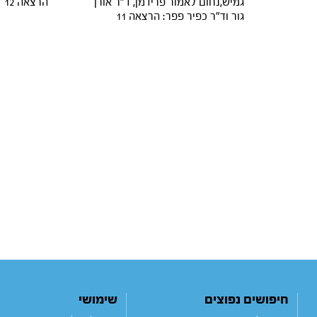
גמיש,נחום לאמור פרידמן, ד"ר אורן
הרצאה 12
גור וד"ר כפיר פפר: הרצאה 11
חיפושים נפוצים
שימושי