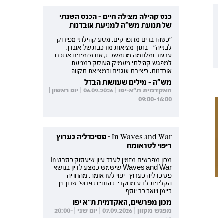
כנס קהילה מצילה חיים - הכנס השנתי
של תנועת מש"ה למניעת אובדנות
"כשהדברים מתפרקים: מסע קהילתי מפירוק
לבנייה" - בתוך מציאות מורכבת של אובדן,
ערעור ומלחמה מתמשכת, אנו מזמינים אתכם
למפגש קהילתי מעמיק העוסק במניעת
אובדנות, ביצירת עוגנים ובמציאת תקווה.
מש"ה - מילים שעושות הבדל
האקדמית ת"א-יפו | 06.09.2026 | יום ראשון |
09:00-16:00
In Waves and War - פסיכדליה כערוץ
ריפוי לטראומה
מכון מפרשים מזמין לערב עיון שיעסוק בסרט In
Waves and War שישמש כמצע לדיון בנושא
פסיכדליה כערוץ ריפוי לטראומה: מהחוויה
הקלינית לידע מחקרי. בהנחיית פרופ' שרון זין
ביימן ויואב בר יוסף.
מכון מפרשים, האקדמית ת"א יפו
מפגש מקוון | 07.09.2026 | יום שני | 20:00-