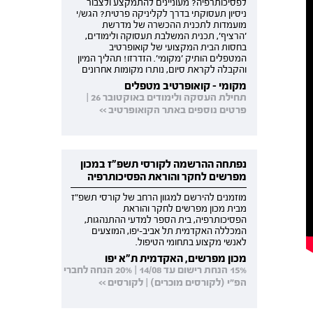
לפסיכותרפיה? מעוניינים להתמקצע ולצבור
ניסיון תעסוקתי בדרך לקליניקה פרטית? הגש/י
מועמדות לתכנית ההכשרה של מדרשת
'הרציף', תכנית המשלבת תעסוקה ולימודים,
בחסות הבית המקצועי של קואופרטיב
המטפלים הותיק 'מקומי'. הזדרזו! תהליך המיון
והקבלה לקראת סיום, נותרו מקומות אחרונים
מקומי - קואופרטיב מטפלים
תחילת העסקה ולימודים באוקטובר 26 |
פרטים נוספים באתר הקואופרטיב >>
נפתחה ההרשמה לקורסי תשפ"ז במכון
מפרשים לחקר והוראת הפסיכותרפיה
מוזמנים להירשם למגוון הרחב של קורסי תשפ"ז
מבית מכון מפרשים לחקר והוראת
הפסיכותרפיה, בית הספר למדעי ההתנהגות,
המכללה האקדמית תל אביב-יפו, המוצעים
לאנשי מקצוע בתחומי הטיפול.
מכון מפרשים, האקדמית ת"א יפו
15% הנחת רישום עד 14/08 | 20% הנחה לחברי
הפ"י (לקורסים מוכרים) | לקורסים >>