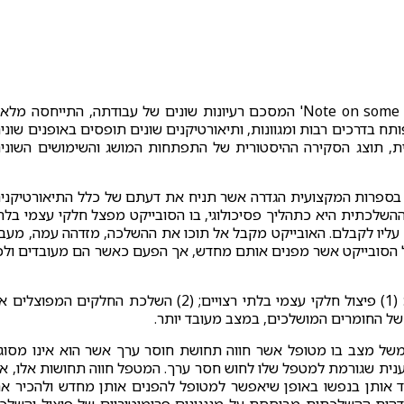
בשנת 1946, כחלק מהמאמר 'Note on some schizoid mechanisms' המסכם רעיונות שונים של עבודתה, התייחסה מלא
תח בדרכים רבות ומגוונות, ותיאורטיקנים שונים תופסים באופנים שוני
ית, תוצג הסקירה ההיסטורית של התפתחות המושג והשימושים השוני
בספרות המקצועית הגדרה אשר תניח את דעתם של כלל התיאורטיקני
ההשלכתית היא כתהליך פסיכולוגי, בו הסובייקט מפצל חלקי עצמי בלת
 עליו לקבלם. האובייקט מקבל אל תוכו את ההשלכה, מזדהה עמה, מעב
 הסובייקט אשר מפנים אותם מחדש, אך הפעם כאשר הם מעובדים ולכ
כלומר, תהליך ההזדהות ההשלכתית כולל שלושה שלבים: (1) פיצול חלקי עצמי בלתי רצויים; (2) השלכת החלקים המפוצלי
משל מצב בו מטופל אשר חווה תחושת חוסר ערך אשר הוא אינו מסוג
ענית שגורמת למטפל שלו לחוש חסר ערך. המטפל חווה תחושות אלו, א
לעבד אותן בנפשו באופן שיאפשר למטופל להפנים אותן מחדש ולהכיר א