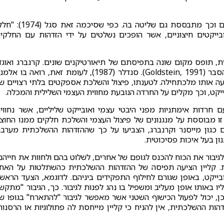
לאחר ההשלכה, האם מכילה את חלקי העצמי המושלכים וכך מתבססת גם שליטה בה. כפי שסיכמה זאת
בייקטים חיצוניים, אשר הופכים נשלטים על ידי הזדהות עם החלקי
 תופס מקום שונה בתפיסתם של תיאורטיקנים שונים. קרנברג ואוגד
למשל, הדגישו אותו תחילה ולאחר מכן נטשו אותו ללא הסבר (Goldstein, 1991). סנדלר (1987), לעומת זאת, רואה בו 
עה אותו מלכתחילה. לטענתו, פיצול והשלכת אספקטים בלתי רצויים ש
ייקט, וכך מקלים על החרדה הנובעת מחווית העצמי השלילית והמכלה.
רדות אימתניות מפני היבטי עצמי ואובייקט שליליים, אשר נחווי
 זו מבוססת על מנגנונים של פיצול העצמי והשלכת חלקים ממנו החוצ
נים כגון מייסנר וקרנברג, הצביעו על כך שההזדהות ההשלכתית מערב
ון בעל איכות פסיכוטית.
השטן מעניק לגיבור את הכוח להכנס לגופם של אחרים, לשלוט בהם ולחוות את חייהם
ית. קליין הציעה תפיסה של ההזדהות ההשלכתית כהשתלטות על האח
יקט, באופן שגורם לחילוף התפקידים ביניהם. לדוגמא, הצעד הראשו
ו באותו אופן מעליב ומשפיל בו נהג לפנות לגיבור. כך, הגיבור "מתקש
ו" (Goretti, 2007) ורק לאחר מכן, יכול לפעול הכישוף השטני אשר מאפשר לגיבור "להתארח" בגופו ש
ות ההשלכתית, אין להניח כי קליין מייחסת לה פתולוגיות או הרסנות