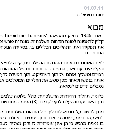
01.07.11
צוות בטיפולנט
מבוא
קליין לראשונה למונח הזדהות השלכתית. מונח זה פורש ופו
את תפקידו ואת התהליכים הכלולים בו. בסקירה הנוכח
הרווחים בו.
לאור השונות בתפיסת ההזדהות ההשלכתית, קשה למצא 
והקלינאים. עם זאת, התפיסה הרווחת כיום של ההזדהות 
רצויים ומשליך אותם אל תוך האובייקט, תוך הפעלת לחץ
אותה בנפשו ולאחר מכן משיב את החלקים המושלכים אל
נסבלים וניתנים לנשיאה.
תוך האובייקט והפעלת לחץ לקבלם; (3) הפנמה מחודשת של החומרים המושלכים, במצב מעובד יותר.
ניתן לחשוב על דוגמא לתהליך של הזדהות השלכתית, ל
לבוא עמה במגע, עוטה פסאדה נרקסיסטית, מזלזלת ופוג
בו זמנית מרגיש כי הן אינן אופייניות לו ולכן מצליח 