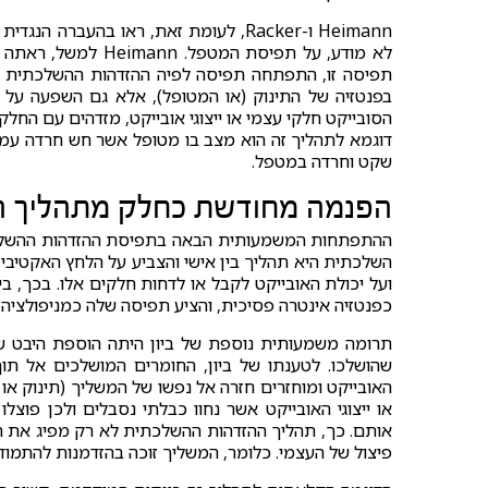
Heimann ו-Racker, לעומת זאת, ראו בהע
תפיסה זו, התפתחה תפיסה לפיה ההזדהות ההשלכתית אי
בפנטזיה של התינוק (או המטופל), אלא גם השפעה על 
הסובייקט חלקי עצמי או ייצוגי אובייקט, מזדהים עם הח
דוגמא לתהליך זה הוא מצב בו מטופל אשר חש חרדה עמו
שקט וחרדה במטפל.
הפנמה מחודשת כחלק מתהליך ה
השלכתית היא תהליך בין אישי והצביע על הלחץ האקטיבי
ועל יכולת האובייקט לקבל או לדחות חלקים אלו. בכך, ב
כפנטזיה אינטרה פסיכית, והציע תפיסה שלה כמניפולציה
תרומה משמעותית נוספת של ביון היתה הוספת היבט 
שהושלכו. לטענתו של ביון, החומרים המושלכים אל תו
האובייקט ומוחזרים חזרה אל נפשו של המשליך (תינוק או
או ייצוגי האובייקט אשר נחוו כבלתי נסבלים ולכן פוצ
אותם. כך, תהליך ההזדהות ההשלכתית לא רק מפיג את ה
פיצול של העצמי. כלומר, המשליך זוכה בהזדמנות להתמוד