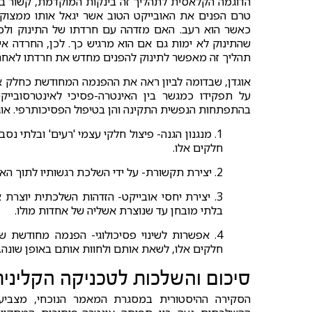
הדוגמה הקלאסית לתהליך זה בינקות המוקדמת, קשור בה
טרם הפנים את האובייקט הטוב אשר יגאל אותו ממצוקתו
כאשר הוא רעב. האם מזדהה עם חרדתו של התינוק ולכן 
שהתינוק לא ימות גם אם הוא מרגיש כך. לכן, החרדה א
תהליך זה מאפשר לתינוק להפנים מחדש את חרדתו לאחר ש
אוגדן, שבדומה לביון ראה את ההפנמה המחודשת כחלק א
על תפקידו כמגשר בין האינטרה-פסיכי לאינטרסוביי
בהתפתחות הנפשית התקינה והן בטיפול הפסיכותרפי. אוגדן זיהה ארב
1. מנגנון הגנה- פיצול חלקי עצמי 'רעים' ובלתי
חלקים אלו.
2. יצירת תקשורת- על ידי השלכת רגשותיו לתוך האובייקט, המשליך מתקשר עמו וגורם לו להבין את חוויתו הפנימית.
3. יצירת יחסי אובייקט- הזדהות השלכתית יוצרת
בלתי מובחן עד שנוצרת אשליה של אחדות מולו.
4. אפשרות לשינוי פסיכולוגי- הפנמה מחודשת
חלקים אלו, לשאת אותם ולחוות אותם באופן שונה.
סיכום והשלכות לטכניקה הקלינית
הסקירה ההיסטורית במסגרת המאמר הנוכחי, מצביע