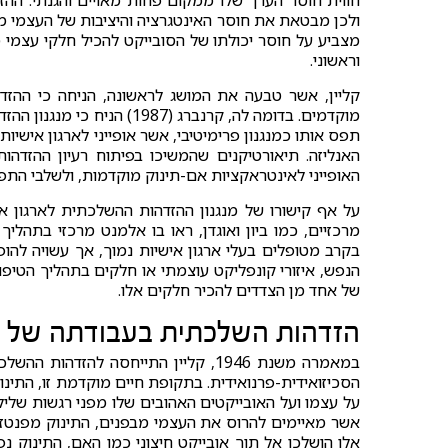
חווית חוסר הערך שלו ממקום פחות מאויים והגנתי. הה
ולכן מבטאת את חוסר האינטגרציה והיציבות של העצמי ממ
מצביע על חוסר יכולתו של הסובייקט להכיל חלקי עצמי מא
וראשוני.
קליין, אשר טבעה את המושג לראשונה, הניחה כי ההזד
מוקדמים. בדומה לה, קרנברג 
תפס אותו כמנגנון פרימיטיבי, אשר אופייני לארגון אישיות 
האנליזה. תיאורטיקנים שהמשיכו בפיתוח רעיון ההזדהו
האופייני לאינטראקציות אם-תינוק מוקדמות, ולשלבי התפ
על אף קישורו של מנגנון ההזדהות ההשלכתית לארגון איש
מרכזיים, כמו ביון ואוגדן, ראו בו אלמנט מרכזי בתהליך
בקרב מטופלים בעלי ארגון אישיות נמוך, אך עשויה להופ
הנפש, איזורי קונפליקט עוצמתי או חלקים בתהליך הטיפול
של אחד מן הצדדים להכיר חלקים אלו.
הזדהות השלכתית בעבודתה של מל
במאמרה משנת 1946, קליין התייחסה להזדהות ההשלכתית כאל
הסכיזואידית-פרנואידית. בתקופת חיים מוקדמת זו, התינוק
על עצמו ועל האובייקטים האהובים שלו מפני רגשות שלילי
אשר מאיימים להרוס את העצמי מבפנים, התינוק מפנטז
אלו הושלכו אל תוך אובייקט חיצוני כמו האם, התינוק נ