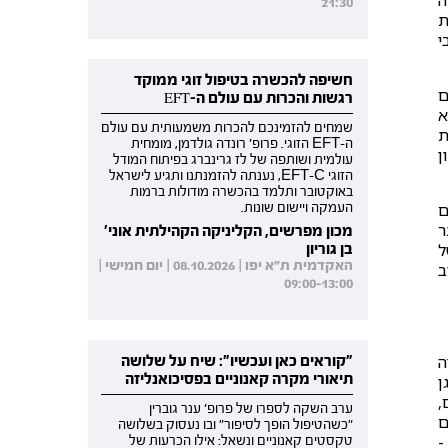
ה
21:30
ת
י
חשיפה להכשרה בטיפול זוגי ממוקד
ם
רגשות והכרות עם עולם ה-EFT
א
שמחים להזמינכם להכרות משמעותית עם עולם
ת
ה-EFT הזוגי. פרופ' רונדה גולדמן, מומחית
ן
עולמית ושותפה של לז גרינברג בפיתוח המודל
הזוגי EFT-C, נענתה להזמנתנו ותגיע לישראל
באוקטובר ותלמד בהכשרה מודולות ברמות
ם
העמקה ויישום שונות.
ר
מכון מפרשים, הקליניקה הקהילתית אוני'
ל
בן גוריון
האקדמית ת"א יפו | 08.10.2026 | יום חמישי |
ב
09:00-13:00
ה
"קוראים כאן ועכשיו": שיח על שלושה
תיאורי מקרה קאנוניים בפסיכואנליזה
ן
,
ערב השקה לספרו של פרופ' ענר גוברין
ם
"כשהטיפול הופך לסיפור" ובו נעסוק בשלושה
-
טקסטים קאנוניים ונשאל: אילו הכרעות של