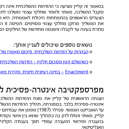
במאמר זה קליין מציעה כי ההזדהות ההשלכתית אינה רק
מקבל ההשלכה, מאחר ולאחר שחלקי עצמי הושלכו לתוכו
הצעדים הראשונים בהתפתחות היכולת לאמפתיה. היא רוא
את המשליך מרוקן מחלקי עצמי מסוימים. תפיסה זו היו
נותרת בעינה עד לקבלה והפנמה מחודשת של החלקים המוש
נושאים נוספים שיכולים לעניין אותך:
ο
הבהרות על הזדהות השלכתית: סיכום מאמרו של William Goldstein
ο
כשהשלם קטן מסכום חלקיו – הזדהות השלכתית בט
ο
Enactment
– בחינה רעיונית חיונית: סקירת מא
מפרספקטיבה אינטרה-פסיכית לפ
הצגתה הראשונית של קליין את מונח ההזדהות ההשלכ
אינטרה-פסיכית בלבד. במסגרתה, תהליך ההזדהות ההשלכ
קליין, מאחר והחלו לדון בה כתהליך שהוא בין אישי. נק
בהעברה ופירושי ההעברה עמודי תווך בעבודה הקלינ
האנליטיקאי.