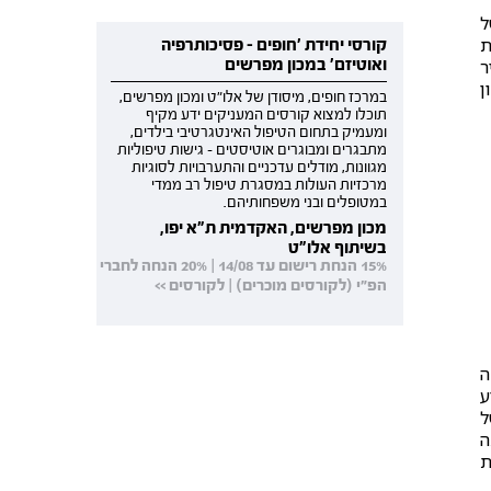
ל
ת
קורסי יחידת 'חופים - פסיכותרפיה
ואוטיזם' במכון מפרשים
ר
ן
במרכז חופים, מיסודן של אלו"ט ומכון מפרשים,
תוכלו למצוא קורסים המעניקים ידע מקיף
ומעמיק בתחום הטיפול האינטגרטיבי בילדים,
מתבגרים ומבוגרים אוטיסטים - גישות טיפוליות
מגוונות, מודלים עדכניים והתערבויות לסוגיות
מרכזיות העולות במסגרת טיפול רב ממדי
במטופלים ובני משפחותיהם.
מכון מפרשים, האקדמית ת"א יפו,
בשיתוף אלו"ט
15% הנחת רישום עד 14/08 | 20% הנחה לחברי
הפ"י (לקורסים מוכרים) | לקורסים >>
ה
ע
ה של
ה
ת