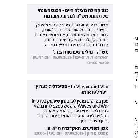
כנס קהילה מצילה חיים - הכנס השנתי
של תנועת מש"ה למניעת אובדנות
"כשהדברים מתפרקים: מסע קהילתי מפירוק
לבנייה" - בתוך מציאות מורכבת של אובדן,
ערעור ומלחמה מתמשכת, אנו מזמינים אתכם
ני
למפגש קהילתי מעמיק העוסק במניעת
ם
אובדנות, ביצירת עוגנים ובמציאת תקווה.
ם
מש"ה - מילים שעושות הבדל
האקדמית ת"א-יפו | 06.09.2026 | יום ראשון |
09:00-16:00
ם
י
ד
ן
In Waves and War - פסיכדליה כערוץ
ריפוי לטראומה
מכון מפרשים מזמין לערב עיון שיעסוק בסרט In
ם אל
Waves and War שישמש כמצע לדיון בנושא
פסיכדליה כערוץ ריפוי לטראומה: מהחוויה
הקלינית לידע מחקרי. בהנחיית פרופ' שרון זין
ל
ביימן ויואב בר יוסף.
ך
מכון מפרשים, האקדמית ת"א יפו
ת
מפגש מקוון | 07.09.2026 | יום שני | 20:00-