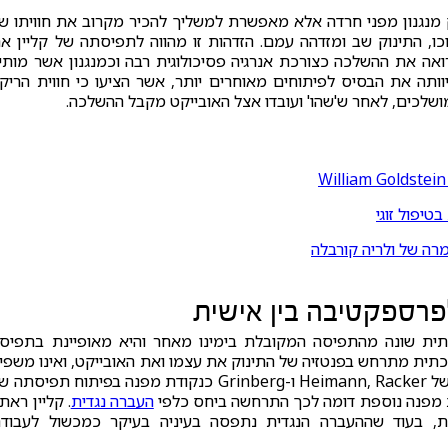
 מנגנון מפני חרדה אלא מאפשרת למשליך להכיר מקרוב את חוויתו ש
, התינוק שב ומזדהה עמם. הזדהות זו מהווה לתפיסתה של קליין א
ה את ההשלכה כצורכת אנרגיה פסיכולוגית רבה וכמנגנון אשר מותי
ותה את הבסיס לפיתוחים מאוחרים יותר, אשר הציעו כי חווית הריקו
לכים, לאחר ש'שהו' ועובדו אצל האובייקט מקבל ההשלכה.
יפול זוגי
מרה של ולריה קורבלה
רספקטיבה בין אישית
תית שונה מהתפיסה המקובלת בימינו מאחר והיא מאופיינת בתפיס
תית מתרחש בפנטזיה של התינוק את עצמו ואת האובייקט, ואינו משפי
על האובייקט הממשי. סנדלר (1987) מסמן את עבודתם של Heimann, Racker ו-Grinberg כנקודת מפנה בפיתוח תפיסת
ודת מפנה נוספת דומה לכך התרחשה ביחס כלפי
העברה נגדית
. קליין ראת
ית, בעוד שההעברה הנגדית נתפסה בעיניה בעיקר כמכשול לעבוד