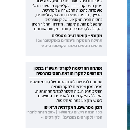
לפסיכותרפיה? מעוניינים להתמקצע ולצבור
ניסיון תעסוקתי בדרך לקליניקה פרטית? הגש/י
מועמדות לתכנית ההכשרה של מדרשת
'הרציף', תכנית המשלבת תעסוקה ולימודים,
בחסות הבית המקצועי של קואופרטיב
המטפלים הותיק 'מקומי'. הזדרזו! תהליך המיון
והקבלה לקראת סיום, נותרו מקומות אחרונים
מקומי - קואופרטיב מטפלים
תחילת העסקה ולימודים באוקטובר 26 |
פרטים נוספים באתר הקואופרטיב >>
נפתחה ההרשמה לקורסי תשפ"ז במכון
מפרשים לחקר והוראת הפסיכותרפיה
מוזמנים להירשם למגוון הרחב של קורסי תשפ"ז
מבית מכון מפרשים לחקר והוראת
הפסיכותרפיה, בית הספר למדעי ההתנהגות,
המכללה האקדמית תל אביב-יפו, המוצעים
לאנשי מקצוע בתחומי הטיפול.
מכון מפרשים, האקדמית ת"א יפו
15% הנחת רישום עד 14/08 | 20% הנחה לחברי
הפ"י (לקורסים מוכרים) | לקורסים >>