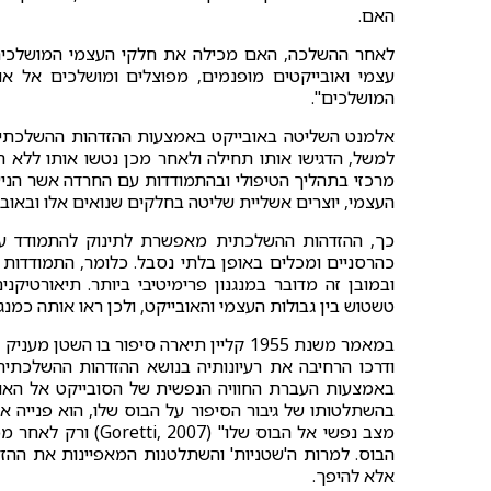
האם.
עצמי ואובייקטים מופנמים, מפוצלים ומושלכים אל או
המושלכים".
אלמנט השליטה באובייקט באמצעות ההזדהות ההשלכתית,
מרכזי בתהליך הטיפולי ובהתמודדות עם החרדה אשר הני
העצמי, יוצרים אשליית שליטה בחלקים שנואים אלו ובאוב
כך, ההזדהות ההשלכתית מאפשרת לתינוק להתמודד עם ח
כהרסניים ומכלים באופן בלתי נסבל. כלומר, התמודדות
ובמובן זה מדובר במנגנון פרימיטיבי ביותר. תיאורטיק
טשטוש בין גבולות העצמי והאובייקט, ולכן ראו אותה כמנגנ
במאמר משנת 1955 קליין תיארה סיפור בו 
ודרכו הרחיבה את רעיונותיה בנושא ההזדהות ההשלכת
באמצעות העברת החוויה הנפשית של הסובייקט אל האובי
בהשתלטותו של גיבור הסיפור על הבוס שלו, הוא פנייה אלי
מצב נפשי אל הבוס של
הבוס. למרות ה'שטניות' והשתלטנות המאפיינות את ההזדה
אלא להיפך.