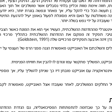
תמודדותה של האם עם זעקותיו של התינוק הרעב. התינוק הצעיר, אש
, חווה אימת מוות וכליון בלתי נסבלים אשר מושלכים אל תוך האם
תעשה הכל כדי להקל עליו, אך מאחר ונפשה בוגרת יותר, היא יודע
ינה משתלטת על האם והיא מסוגלת לפעול באופן יעיל להרגעת התינוק
עובדה על ידי נפש בשלה יותר.
ינטגרלי מההזדהות ההשלכתית, העשיר אף הוא את המונח כאשר הצבי
קטיבי. תפקיד זה ממקם את ההזדהות ההשלכתית כתהליך מרכזי ה
עה תפקידים מרכזיים שלה (Goldstein, 1991):
 נסבלים והשלכתם אל האובייקט מאפשרת הגנה מפני הרס של העצמי על יד
 אינטראקציה עם אובייקט מובחן דיו כך שניתן להשליך עליו, אך מספי
 של החלקים המושלכים, לאחר שעובדו אצל האובייקט, מאפשרת לקב
ה על כך שבדומה להתפתחות הפסיכואנליזה, גם הגדרת ההזדהו