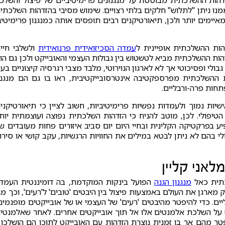
זדהות ההשלכתית מבוססת על מנגנונים פרימיטיביים של פיצול והשלכ
נו ניתן "לתלוש" חלקים בלתי רצויים. שימוש מסיבי בהזדהות השלכתי
יימים יותר ולכן, תיאורטיקנים רבים תופסים אותה כמנגנון פרימיטיב
הות ההשלכתית אופיינית ל
עמדה הסכיזואידית פרנואידית
ולשלבי חיי
(1987) הניח כי מנגנון ההזדהות ההשלכתית מביא לטשטוש בין גבולות העצמי והאובייקט ולכן גם הו
גבולי ופסיכוטי אך לא לארגון הנוירוטי, מלבד מצבי רגרסיה קיצוניים בע
ת ההשלכתית מפרספקטיבה אינטרסובייקטיבית, ראו בו גם הם מנגנו
תחות פרה-ורבליים.
יות נמוך ולעמדות נפשיות פרימיטיביות, חשוב לציין כי תיאורטיקני
 הטיפולי. לכן, מוטב להניח כי הזדהות השלכתית נפוצה ועוצמתית יות
יע בפרקטיקה הקלינית ובחיי היום יום סביב איזורים פחות מעובדים ש
י בהם לא ניתן לבטא במילים את החוויות הרגשיות, עקב קושי או סירו
אני קליין
מנגנון הגנה
הפועל בינקות המוקדמת, בה דומיננטית העמד
 מארגן את העולם באמצעות פיצול בין היבטים 'טובים' ל'רעים', וכך מג
ים. כדי להיפטר מהיבטים 'רעים' של העצמי או של אובייקטים מופנמים
 על השלכת אלמנטים אלו אל תוך אובייקטים אחרים. לאחר שאלמנטי
פטר מהם אך בו זמנית נוצרת הזדהות עם האובייקט לתוכו הם הושלכו 