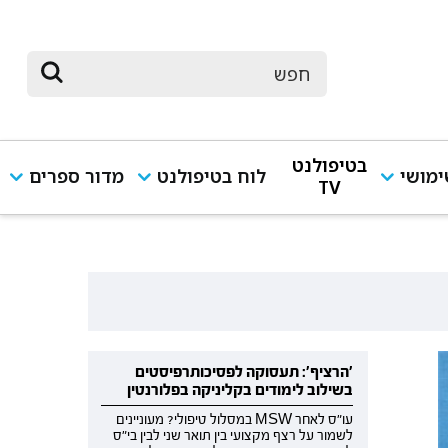
בטיפולנט
מושי
לוח בטיפולנט
מדור ספרים
TV
'הרציף': תעסוקה לפסיכותרפיסטים
בשילוב לימודים בקליניקה בפלורנטין
עו"ס לאחר MSW במסלול טיפולי? מעוניינים
לשמור על רצף מקצועי בין תואר שני לבין בי"ס