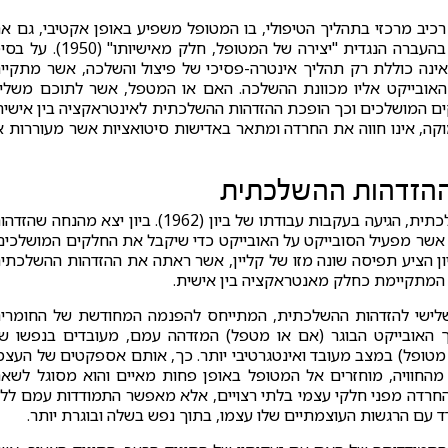
ברה הנגדית רכיב מרכזי בתהליך הטיפולי, בו המטופל משפיע באופן אקטיבי, גם א
לא מודע, על תפיסת המטפל. Heimann למשל, ראתה בהעברה הנגדית "יצירה של המטופל, חלק מאישיותו" (
נה כוללת רק תהליך אינטרה-פסיכי של פיצול והשלכה, אשר מתקיי
האובייקט אליו מכוונת ההשלכה. האם או המטפל, אשר לתוכם משלי
לקים המושלכים וכך הופכת ההזדהות ההשלכתית לאינטראקציה בין אישית
קה, אינו חווה את החרדה ומתאר באדישות סיטואציות אשר מעוררות א
הזדהות ההשלכתית
ההתפתחות המשמעותית הבאה בתפיסת ההזדהות ההשלכתית, הגיעה בעקבות עבודתו של ביון (1962). ביון יצא מהנחה שה
 אשר מפעיל הסובייקט על האובייקט כדי שיקבל את החלקים המושלכים
יון הציע תפיסה שונה מזו של קליין, אשר ראתה את ההזדהות ההשלכתי
 המתקיימת כחלק מאנטראקציה בין אישית.
שלישי להזדהות ההשלכתית, המתייחס להפנמה המחודשת של החומרי
ך האובייקט הבוגר (אם או מטפל) המזדהה עמם, מעובדים בנפשו ש
 מטופל) במצב מעובד ואינטגרטיבי יותר. כך, אותם אספקטים של העצמ
לו מהחוויה, מוחזרים אל המטופל באופן פחות מאיים והוא מסוגל לשא
חרדה מפני חלקי עצמי בלתי רצויים, אלא מאפשר התמודדות עמם לל
ד עם הרגשות העוצמתיים שלו עצמו, בתוך נפש בשלה ובוגרת יותר.