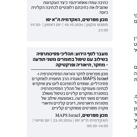
כתיבה עמדו מאחוריהם? כיצד העקרונות
שהובילו את כתיבתם רלוונטיים לכתיבה הקלינית
כיום?
 סגל (1974): "חלקי
מכון מפרשים, האקדמית ת"א יפו
ם
מפגש מקוון | 18.10.2026 | יום ראשון | 19:30-
21:00
ן
אלמנט
ל
מעבר לסף הידוע: תהליכי פסיכותרפיה
בשילוב עם טיפול בחומרים משני תודעה
- מחקר, תיאוריה ופרקטיקה
ם
ה
מכון מפרשים לחקר והוראת הפסיכותרפיה ו-
ת
MAPS Israel האגודה הרב תחומית למחקרים
פסיכדליים, שמחים להזמינכם ליום עיון שיוקדש
לבחינה מעמיקה של תהליך הפסיכותרפיה
במסגרת מחקרים קליניים בטיפול משולב
,
חומרים משני תודעה, באמצעות שילוב של
ר
מסגרות תיאורטיות, דיונים קליניים ותיאורי
ן
מקרה מפורטים ממחקרים קליניים.
ר
מכון מפרשים, MAPS Israel
ל
האקדמית ת"א יפו | 23.10.2026 | יום שישי |
08:30-14:00
,