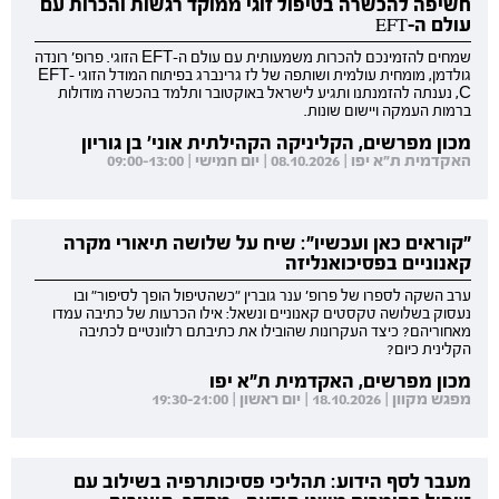
חשיפה להכשרה בטיפול זוגי ממוקד רגשות והכרות עם
עולם ה-EFT
שמחים להזמינכם להכרות משמעותית עם עולם ה-EFT הזוגי. פרופ' רונדה
גולדמן, מומחית עולמית ושותפה של לז גרינברג בפיתוח המודל הזוגי EFT-
C, נענתה להזמנתנו ותגיע לישראל באוקטובר ותלמד בהכשרה מודולות
ברמות העמקה ויישום שונות.
מכון מפרשים, הקליניקה הקהילתית אוני' בן גוריון
האקדמית ת"א יפו | 08.10.2026 | יום חמישי | 09:00-13:00
"קוראים כאן ועכשיו": שיח על שלושה תיאורי מקרה
קאנוניים בפסיכואנליזה
ערב השקה לספרו של פרופ' ענר גוברין "כשהטיפול הופך לסיפור" ובו
נעסוק בשלושה טקסטים קאנוניים ונשאל: אילו הכרעות של כתיבה עמדו
מאחוריהם? כיצד העקרונות שהובילו את כתיבתם רלוונטיים לכתיבה
הקלינית כיום?
מכון מפרשים, האקדמית ת"א יפו
מפגש מקוון | 18.10.2026 | יום ראשון | 19:30-21:00
מעבר לסף הידוע: תהליכי פסיכותרפיה בשילוב עם