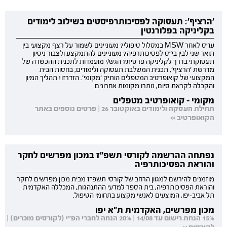
'הרציף': תעסוקה לפסיכותרפיסטים בשילוב לימודים
בקליניקה בפלורנטין
עו"ס לאחר MSW במסלול טיפולי? מעוניינים לשמור על רצף מקצועי בין
תואר שני לבין בי"ס לפסיכותרפיה? מעוניינים להתמקצע ולצבור ניסיון
תעסוקתי בדרך לקליניקה פרטית? הגש/י מועמדות לתכנית ההכשרה של
מדרשת 'הרציף', תכנית המשלבת תעסוקה ולימודים, בחסות הבית
המקצועי של קואופרטיב המטפלים הותיק 'מקומי'. הזדרזו! תהליך המיון
והקבלה לקראת סיום, נותרו מקומות אחרונים
מקומי - קואופרטיב מטפלים
תחילת העסקה ולימודים באוקטובר 26 | פרטים נוספים באתר
הקואופרטיב >>
נפתחה ההרשמה לקורסי תשפ"ז במכון מפרשים לחקר
והוראת הפסיכותרפיה
מוזמנים להירשם למגוון הרחב של קורסי תשפ"ז מבית מכון מפרשים לחקר
והוראת הפסיכותרפיה, בית הספר למדעי ההתנהגות, המכללה האקדמית
תל אביב-יפו, המוצעים לאנשי מקצוע בתחומי הטיפול.
מכון מפרשים, האקדמית ת"א יפו
15% הנחת רישום עד 14/08 | 20% הנחה לחברי הפ"י (לקורסים מוכרים) |