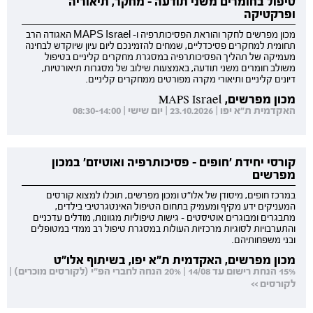
טיפול בחומרים משני תודעה - מחקר, תיאוריה
ופרקטיקה
מכון מפרשים לחקר והוראת הפסיכותרפיה ו- MAPS Israel האגודה הרב
תחומית למחקרים פסיכדליים, שמחים להזמינכם ליום עיון שיוקדש לבחינה
מעמיקה של תהליך הפסיכותרפיה במסגרת מחקרים קליניים בטיפול
משולב חומרים משני תודעה, באמצעות שילוב של מסגרות תיאורטיות,
דיונים קליניים ותיאורי מקרה מפורטים ממחקרים קליניים.
מכון מפרשים, MAPS Israel
האקדמית ת"א יפו | 23.10.2026 | יום שישי | 08:30-14:00
קורסי יחידת 'חופים - פסיכותרפיה ואוטיזם' במכון
מפרשים
במרכז חופים, מיסודן של אלו"ט ומכון מפרשים, תוכלו למצוא קורסים
המעניקים ידע מקיף ומעמיק בתחום הטיפול האינטגרטיבי בילדים,
מתבגרים ומבוגרים אוטיסטים - גישות טיפוליות מגוונות, מודלים עדכניים
והתערבויות לסוגיות מרכזיות העולות במסגרת טיפול רב ממדי במטופלים
ובני משפחותיהם.
מכון מפרשים, האקדמית ת"א יפו, בשיתוף אלו"ט
15% הנחת רישום עד 14/08 | 20% הנחה לחברי הפ"י (לקורסים מוכרים) |
לקורסים >>