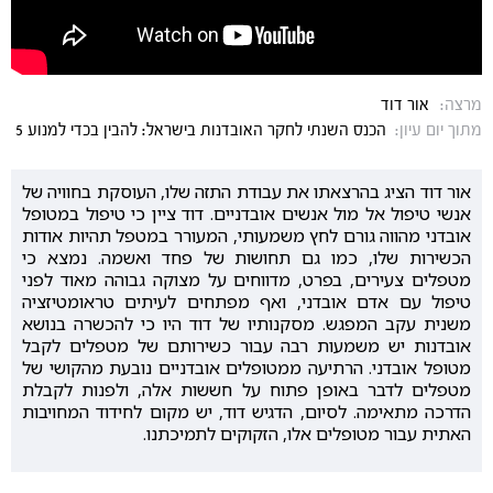
מרצה:
אור דוד
מתוך יום עיון:
הכנס השנתי לחקר האובדנות בישראל: להבין בכדי למנוע 5
אור דוד הציג בהרצאתו את עבודת התזה שלו, העוסקת בחוויה של
אנשי טיפול אל מול אנשים אובדניים. דוד ציין כי טיפול במטופל
אובדני מהווה גורם לחץ משמעותי, המעורר במטפל תהיות אודות
הכשירות שלו, כמו גם תחושות של פחד ואשמה. נמצא כי
מטפלים צעירים, בפרט, מדווחים על מצוקה גבוהה מאוד לפני
טיפול עם אדם אובדני, ואף מפתחים לעיתים טראומטיזציה
משנית עקב המפגש. מסקנותיו של דוד היו כי להכשרה בנושא
אובדנות יש משמעות רבה עבור כשירותם של מטפלים לקבל
מטופל אובדני. הרתיעה ממטופלים אובדניים נובעת מהקושי של
מטפלים לדבר באופן פתוח על חששות אלה, ולפנות לקבלת
הדרכה מתאימה. לסיום, הדגיש דוד, יש מקום לחידוד המחויבות
האתית עבור מטופלים אלו, הזקוקים לתמיכתנו.