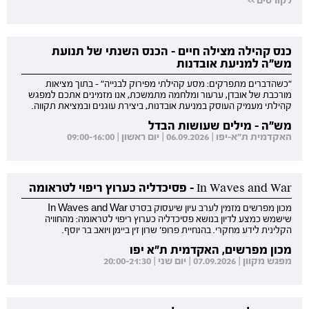
לקורסים >>
כנס קהילה מצילה חיים - הכנס השנתי של תנועת
מש"ה למניעת אובדנות
"כשהדברים מתפרקים: מסע קהילתי מפירוק לבנייה" - בתוך מציאות
מורכבת של אובדן, ערעור ומלחמה מתמשכת, אנו מזמינים אתכם למפגש
קהילתי מעמיק העוסק במניעת אובדנות, ביצירת עוגנים ובמציאת תקווה.
מש"ה - מילים שעושות הבדל
האקדמית ת"א-יפו | 06.09.2026 | יום ראשון | 09:00-16:00
In Waves and War - פסיכדליה כערוץ ריפוי לטראומה
מכון מפרשים מזמין לערב עיון שיעסוק בסרט In Waves and War
שישמש כמצע לדיון בנושא פסיכדליה כערוץ ריפוי לטראומה: מהחוויה
הקלינית לידע מחקרי. בהנחיית פרופ' שרון זין ביימן ויואב בר יוסף.
מכון מפרשים, האקדמית ת"א יפו
מפגש מקוון | 07.09.2026 | יום שני | 20:00-21:30