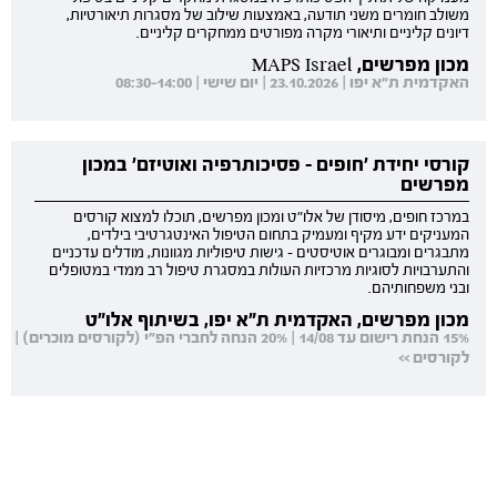
משולב חומרים משני תודעה, באמצעות שילוב של מסגרות תיאורטיות,
דיונים קליניים ותיאורי מקרה מפורטים ממחקרים קליניים.
מכון מפרשים, MAPS Israel
האקדמית ת"א יפו | 23.10.2026 | יום שישי | 08:30-14:00
קורסי יחידת 'חופים - פסיכותרפיה ואוטיזם' במכון
מפרשים
במרכז חופים, מיסודן של אלו"ט ומכון מפרשים, תוכלו למצוא קורסים
המעניקים ידע מקיף ומעמיק בתחום הטיפול האינטגרטיבי בילדים,
מתבגרים ומבוגרים אוטיסטים - גישות טיפוליות מגוונות, מודלים עדכניים
והתערבויות לסוגיות מרכזיות העולות במסגרת טיפול רב ממדי במטופלים
ובני משפחותיהם.
מכון מפרשים, האקדמית ת"א יפו, בשיתוף אלו"ט
15% הנחת רישום עד 14/08 | 20% הנחה לחברי הפ"י (לקורסים מוכרים) |
לקורסים >>