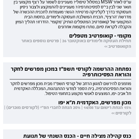
עו"ס לאחר MSW במסלול טיפולי? מעוניינים לשמור על רצף מקצועי בין
תואר שני לבין בי"ס לפסיכותרפיה? מעוניינים להתמקצע ולצבור ניסיון
תעסוקתי בדרך לקליניקה פרטית? הגש/י מועמדות לתכנית ההכשרה של
מדרשת 'הרציף', תכנית המשלבת תעסוקה ולימודים, בחסות הבית
המקצועי של קואופרטיב המטפלים הותיק 'מקומי'. הזדרזו! תהליך המיון
והקבלה לקראת סיום, נותרו מקומות אחרונים
מקומי - קואופרטיב מטפלים
תחילת העסקה ולימודים באוקטובר 26 | פרטים נוספים באתר
הקואופרטיב >>
נפתחה ההרשמה לקורסי תשפ"ז במכון מפרשים לחקר
והוראת הפסיכותרפיה
מוזמנים להירשם למגוון הרחב של קורסי תשפ"ז מבית מכון מפרשים לחקר
והוראת הפסיכותרפיה, בית הספר למדעי ההתנהגות, המכללה האקדמית
תל אביב-יפו, המוצעים לאנשי מקצוע בתחומי הטיפול.
מכון מפרשים, האקדמית ת"א יפו
15% הנחת רישום עד 14/08 | 20% הנחה לחברי הפ"י (לקורסים מוכרים) |
לקורסים >>
כנס קהילה מצילה חיים - הכנס השנתי של תנועת