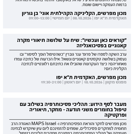
C, נענתה להזמנתנו ותגיע לישראל באוקטובר ותלמד בהכשרה מודולות
ברמות העמקה ויישום שונות.
מכון מפרשים, הקליניקה הקהילתית אוני' בן גוריון
האקדמית ת"א יפו | 08.10.2026 | יום חמישי | 09:00-13:00
"קוראים כאן ועכשיו": שיח על שלושה תיאורי מקרה
קאנוניים בפסיכואנליזה
ערב השקה לספרו של פרופ' ענר גוברין "כשהטיפול הופך לסיפור" ובו
נעסוק בשלושה טקסטים קאנוניים ונשאל: אילו הכרעות של כתיבה עמדו
מאחוריהם? כיצד העקרונות שהובילו את כתיבתם רלוונטיים לכתיבה
הקלינית כיום?
מכון מפרשים, האקדמית ת"א יפו
מפגש מקוון | 18.10.2026 | יום ראשון | 19:30-21:00
מעבר לסף הידוע: תהליכי פסיכותרפיה בשילוב עם
טיפול בחומרים משני תודעה - מחקר, תיאוריה
ופרקטיקה
מכון מפרשים לחקר והוראת הפסיכותרפיה ו- MAPS Israel האגודה הרב
תחומית למחקרים פסיכדליים, שמחים להזמינכם ליום עיון שיוקדש לבחינה
מעמיקה של תהליך הפסיכותרפיה במסגרת מחקרים קליניים בטיפול