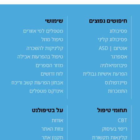
חיפושים נפוצים
שימושי
פסיכולוג
מטפלים לפי אזורים
פסיכולוג קליני
טיפול מוזל
אוטיזם | ASD
קליניקות להשכרה
אספרגר
טיפול בהפרעות אכילה
פיברומיאלגיה
מדור הספרים
הפרעת אישיות גבולית
לוח דרושים
מיינדפולנס
אבחון הפרעות קשב וריכוז
התמכרות
אינדקס מטפלים
תחומי טיפול
על בטיפולנט
CBT
אודות
ריפוי בעיסוק
צוות האתר
קלינאות תקשורת
תקנון אתר