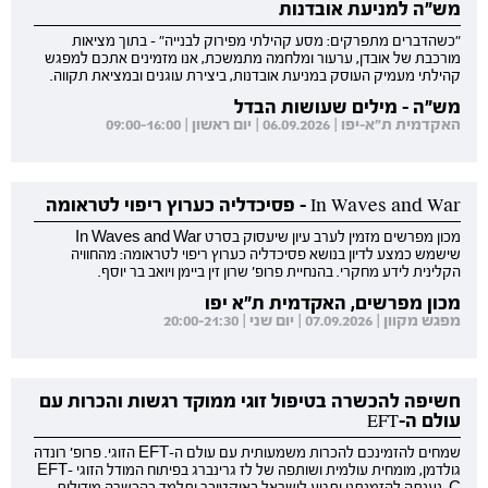
מש"ה למניעת אובדנות
"כשהדברים מתפרקים: מסע קהילתי מפירוק לבנייה" - בתוך מציאות
מורכבת של אובדן, ערעור ומלחמה מתמשכת, אנו מזמינים אתכם למפגש
קהילתי מעמיק העוסק במניעת אובדנות, ביצירת עוגנים ובמציאת תקווה.
מש"ה - מילים שעושות הבדל
האקדמית ת"א-יפו | 06.09.2026 | יום ראשון | 09:00-16:00
In Waves and War - פסיכדליה כערוץ ריפוי לטראומה
מכון מפרשים מזמין לערב עיון שיעסוק בסרט In Waves and War
שישמש כמצע לדיון בנושא פסיכדליה כערוץ ריפוי לטראומה: מהחוויה
הקלינית לידע מחקרי. בהנחיית פרופ' שרון זין ביימן ויואב בר יוסף.
מכון מפרשים, האקדמית ת"א יפו
מפגש מקוון | 07.09.2026 | יום שני | 20:00-21:30
חשיפה להכשרה בטיפול זוגי ממוקד רגשות והכרות עם
עולם ה-EFT
שמחים להזמינכם להכרות משמעותית עם עולם ה-EFT הזוגי. פרופ' רונדה
גולדמן, מומחית עולמית ושותפה של לז גרינברג בפיתוח המודל הזוגי EFT-