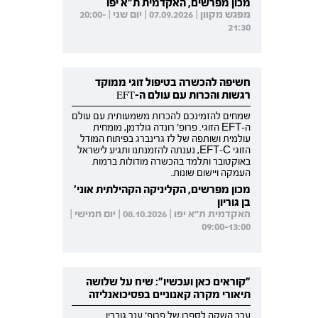
מכון מפרשים, האקדמית ת"א יפו
מפגש מקוון | 07.09.2026 | יום שני | 20:00-
21:30
חשיפה להכשרה בטיפול זוגי ממוקד
רגשות והכרות עם עולם ה-EFT
שמחים להזמינכם להכרות משמעותית עם עולם
ה-EFT הזוגי. פרופ' רונדה גולדמן, מומחית
עולמית ושותפה של לז גרינברג בפיתוח המודל
הזוגי EFT-C, נענתה להזמנתנו ותגיע לישראל
באוקטובר ותלמד בהכשרה מודולות ברמות
העמקה ויישום שונות.
מכון מפרשים, הקליניקה הקהילתית אוני'
בן גוריון
האקדמית ת"א יפו | 08.10.2026 | יום חמישי |
09:00-13:00
"קוראים כאן ועכשיו": שיח על שלושה
תיאורי מקרה קאנוניים בפסיכואנליזה
ערב השקה לספרו של פרופ' ענר גוברין