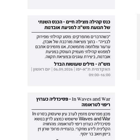
כנס קהילה מצילה חיים - הכנס השנתי
של תנועת מש"ה למניעת אובדנות
"כשהדברים מתפרקים: מסע קהילתי מפירוק
לבנייה" - בתוך מציאות מורכבת של אובדן,
ערעור ומלחמה מתמשכת, אנו מזמינים אתכם
למפגש קהילתי מעמיק העוסק במניעת
אובדנות, ביצירת עוגנים ובמציאת תקווה.
מש"ה - מילים שעושות הבדל
האקדמית ת"א-יפו | 06.09.2026 | יום ראשון |
09:00-16:00
In Waves and War - פסיכדליה כערוץ
ריפוי לטראומה
מכון מפרשים מזמין לערב עיון שיעסוק בסרט In
Waves and War שישמש כמצע לדיון בנושא
פסיכדליה כערוץ ריפוי לטראומה: מהחוויה
הקלינית לידע מחקרי. בהנחיית פרופ' שרון זין
ביימן ויואב בר יוסף.