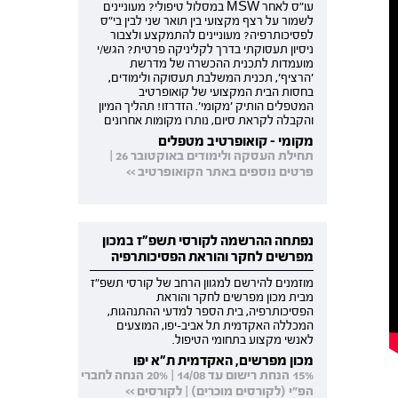
עו"ס לאחר MSW במסלול טיפולי? מעוניינים
לשמור על רצף מקצועי בין תואר שני לבין בי"ס
לפסיכותרפיה? מעוניינים להתמקצע ולצבור
ניסיון תעסוקתי בדרך לקליניקה פרטית? הגש/י
מועמדות לתכנית ההכשרה של מדרשת
'הרציף', תכנית המשלבת תעסוקה ולימודים,
בחסות הבית המקצועי של קואופרטיב
המטפלים הותיק 'מקומי'. הזדרזו! תהליך המיון
והקבלה לקראת סיום, נותרו מקומות אחרונים
מקומי - קואופרטיב מטפלים
תחילת העסקה ולימודים באוקטובר 26 |
פרטים נוספים באתר הקואופרטיב >>
נפתחה ההרשמה לקורסי תשפ"ז במכון
מפרשים לחקר והוראת הפסיכותרפיה
מוזמנים להירשם למגוון הרחב של קורסי תשפ"ז
מבית מכון מפרשים לחקר והוראת
הפסיכותרפיה, בית הספר למדעי ההתנהגות,
המכללה האקדמית תל אביב-יפו, המוצעים
לאנשי מקצוע בתחומי הטיפול.
מכון מפרשים, האקדמית ת"א יפו
15% הנחת רישום עד 14/08 | 20% הנחה לחברי
הפ"י (לקורסים מוכרים) | לקורסים >>