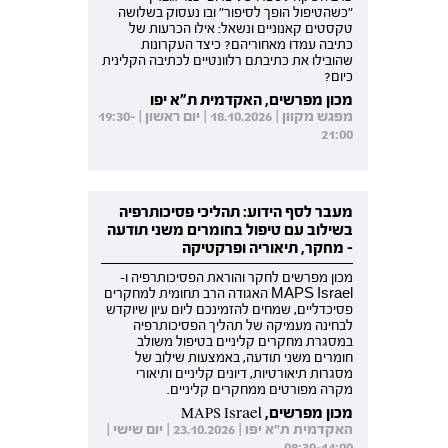
"כשהטיפול הופך לסיפור" ובו נעסוק בשלושה
טקסטים קאנוניים ונשאל: אילו הכרעות של
כתיבה עמדו מאחוריהם? כיצד העקרונות
שהובילו את כתיבתם רלוונטיים לכתיבה הקלינית
כיום?
מכון מפרשים, האקדמית ת"א יפו
מפגש מקוון | 18.10.2026 | יום ראשון | 19:30-
21:00
מעבר לסף הידוע: תהליכי פסיכותרפיה
בשילוב עם טיפול בחומרים משני תודעה
- מחקר, תיאוריה ופרקטיקה
מכון מפרשים לחקר והוראת הפסיכותרפיה ו-
MAPS Israel האגודה הרב תחומית למחקרים
פסיכדליים, שמחים להזמינכם ליום עיון שיוקדש
לבחינה מעמיקה של תהליך הפסיכותרפיה
במסגרת מחקרים קליניים בטיפול משולב
חומרים משני תודעה, באמצעות שילוב של
מסגרות תיאורטיות, דיונים קליניים ותיאורי
מקרה מפורטים ממחקרים קליניים.
מכון מפרשים, MAPS Israel
האקדמית ת"א יפו | 23.10.2026 | יום שישי |
08:30-14:00