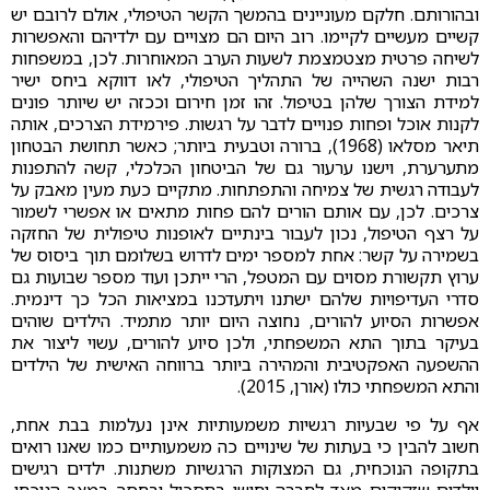
ובהורותם. חלקם מעוניינים בהמשך הקשר הטיפולי, אולם לרובם יש
קשיים מעשיים לקיימו. רוב היום הם מצויים עם ילדיהם והאפשרות
לשיחה פרטית מצטמצמת לשעות הערב המאוחרות. לכן, במשפחות
רבות ישנה השהייה של התהליך הטיפולי, לאו דווקא ביחס ישיר
למידת הצורך שלהן בטיפול. זהו זמן חירום וככזה יש שיותר פונים
לקנות אוכל ופחות פנויים לדבר על רגשות. פירמידת הצרכים, אותה
תיאר מסלאו (1968), ברורה וטבעית ביותר; כאשר תחושת הבטחון
מתערערת, וישנו ערעור גם של הביטחון הכלכלי, קשה להתפנות
לעבודה רגשית של צמיחה והתפתחות. מתקיים כעת מעין מאבק על
צרכים. לכן, עם אותם הורים להם פחות מתאים או אפשרי לשמור
על רצף הטיפול, נכון לעבור בינתיים לאופנות טיפולית של החזקה
בשמירה על קשר: אחת למספר ימים לדרוש בשלומם תוך ביסוס של
ערוץ תקשורת מסוים עם המטפל, הרי ייתכן ועוד מספר שבועות גם
סדרי העדיפויות שלהם ישתנו ויתעדכנו במציאות הכל כך דינמית.
אפשרות הסיוע להורים, נחוצה היום יותר מתמיד. הילדים שוהים
בעיקר בתוך התא המשפחתי, ולכן סיוע להורים, עשוי ליצור את
ההשפעה האפקטיבית והמהירה ביותר ברווחה האישית של הילדים
והתא המשפחתי כולו (אורן, 2015).
אף על פי שבעיות רגשיות משמעותיות אינן נעלמות בבת אחת,
חשוב להבין כי בעתות של שינויים כה משמעותיים כמו שאנו רואים
בתקופה הנוכחית, גם המצוקות הרגשיות משתנות. ילדים רגישים