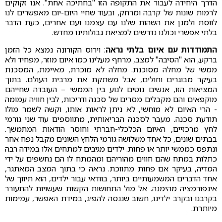
הדרך היחידה לעבור את התקופה הזו "בחתיכה אחת". אנו זקוקים
לרמות שונות של קרבה ומרחק, ובעוד שחיי היום-יום מאפשרים לנו
לווסת ולמנן את השהות שלנו עם עצמנו ועם אחרים, כעת הדבר
בלתי אפשרי וכולנו נדרשים למציאת גבולותינו מחדש.
התמודדות עם איום בלתי נראה
: וירוס הקורונה נמצא כל הזמן
ברקע, הוא "הסיבה" למצב, מרחף מעלינו כמו איום מוזר, מפחיד ולא
ממשי של מחלה מסוכנת. מחלה לא מוכרת, מאיימת, המסכנת
בעיקר מבוגרים וחולים, אבל משתקת את מרבית העולם. בתוך
המציאות הזו, אנשים נוטים לנוע בין הממשי – העובדה שחייהם
מוקפאים והם מקבלים מסרים של סכנה ודריכות, לבין חוויה עמומה
- הרי האיום לא מוחשי, לא ניתן לראות אותו, וקשה לשמר מולו
תודעת סכנה. מעבר לסכנה הבריאותית, מתווספים עוד שני גורמי
לחץ מרכזיים, האיום הכלכלי-חברתי וחוסר הודאות המתמשך.
בבתים שונים, כל אחד משלושה גורמי הלחץ השונים מקבל נפח אחר
ונתפס כממשי יותר או פחות. ילדים מגיבים למתחים אלו במידה רבה
כתלות במתח שהם חווים מהוריהם ומהמתח לו הם נחשפים על ידי
המדיה, בעיקר אם פחות מתווכת. נראה כי בתוך המצב המאתגר,
אחד הדברים המשמעותיים ביותר, בוודאי עבור ילדים, הוא תיווך של
אינפורמציה מהימנה. אל מול התחושות הקשות שעשויות להתעורר
בקרבנו ובקרב ילדינו, חשוב שננסה להפיג, במידת האפשר, עמימות
מיותרת.