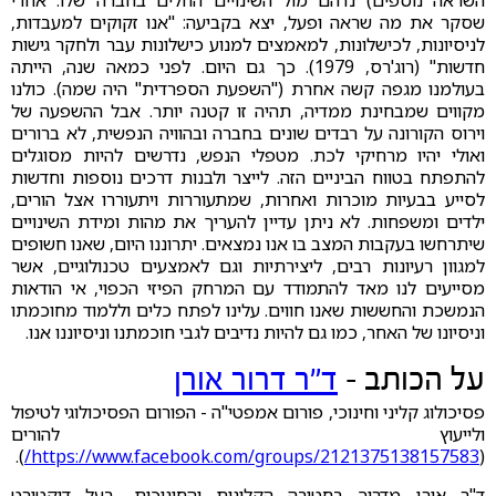
השראה נוספים) נדהם מול השינויים החלים בחברה שלו. אחרי
שסקר את מה שראה ופעל, יצא בקביעה: "אנו זקוקים למעבדות,
לניסיונות, לכישלונות, למאמצים למנוע כישלונות עבר ולחקר גישות
חדשות" (רוג'רס, 1979). כך גם היום. לפני כמאה שנה, הייתה
בעולמנו מגפה קשה אחרת ("השפעת הספרדית" היה שמה). כולנו
מקווים שמבחינת ממדיה, תהיה זו קטנה יותר. אבל ההשפעה של
וירוס הקורונה על רבדים שונים בחברה ובהוויה הנפשית, לא ברורים
ואולי יהיו מרחיקי לכת. מטפלי הנפש, נדרשים להיות מסוגלים
להתפתח בטווח הביניים הזה. לייצר ולבנות דרכים נוספות וחדשות
לסייע בבעיות מוכרות ואחרות, שמתעוררות ויתעוררו אצל הורים,
ילדים ומשפחות. לא ניתן עדיין להעריך את מהות ומידת השינויים
שיתרחשו בעקבות המצב בו אנו נמצאים. יתרוננו היום, שאנו חשופים
למגוון רעיונות רבים, ליצירתיות וגם לאמצעים טכנולוגיים, אשר
מסייעים לנו מאד להתמודד עם המרחק הפיזי הכפוי, אי הודאות
הנמשכת והחששות שאנו חווים. עלינו לפתח כלים וללמוד מחוכמתו
וניסיונו של האחר, כמו גם להיות נדיבים לגבי חוכמתנו וניסיוננו אנו.
על הכותב -
ד"ר דרור אורן
פסיכולוג קליני וחינוכי, פורום אמפטי"ה - הפורום הפסיכולוגי לטיפול
ולייעוץ להורים
).
https://www.facebook.com/groups/2121375138157583/
(
ד"ר אורן מדריך בחטיבה הקלינית והחינוכית, בעל דוקטורט