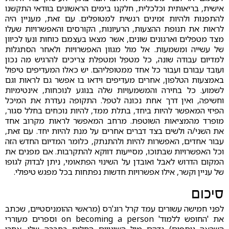
אישית, בריאותית וכלכלית, חלקנו בימים הראשונים בוודאי התקשנו
להתפנות ולהיות זמינים רגשית למטופלים. עם זאת, מעניין היה
לראות את תנופת ההצעות, הרעיונות, הקורסים והאפשרויות שעלו
מצד מטפלים וארגונים שונים, אשר מצאו בעצמם כוחות ונעו לכיוון
של עשייה ומשמעות. אל מול מגוון האפשרויות ולאחר הסתגלות
למדיום עבודה שונה, כל מטפל ומטפלת צריכים להרגיש מה נכון
ועובד עבורם ועבור כל אחד ממטופליהם. יש כאלו המעדיפים טיפול
באמצעות הטלפון, אחרים מעדיפים וידאו בו אפשר גם לראות וגם
לשמוע. כל בחירה והמשמעויות שלה בנוגע לנוכחות, אינטימיות
וחשיפה, ואין דרך אחת נכונה לטפל. התקופה נעדרת את המיכל
הפיזי המאפשר להיות ביחד, בתלת ממד, להיות נוכחים בחלל סגור,
מופרד מהמציאות השוטפת. מרחב המאפשר לראות מקרוב אחד
את השני/ה ולשים בצד דברים אחרים על מנת להיות יחד. עם זאת,
עבור אחדים, האפשרות להיות ולהתנתק, כלומר המדיום החדש הזה
וכל האפשרויות שבתוכו, מסייעות דווקא להתקרבות. אם מפנים את
המקום הדרוש לאבל ואובדן על השינוי הפתאומי, ניתן לבדוק לגופו
של עניין וקשר, אילו אפשרויות חדשות נפתחות בכל מפגש טיפולי.
סיכום
לפני חמישה עשורים עמד קרל רוג'רס (מראשי ההומניסטיים, שכתב
את 'החופש ללמוד' on becoming a person וספרים מעוררי