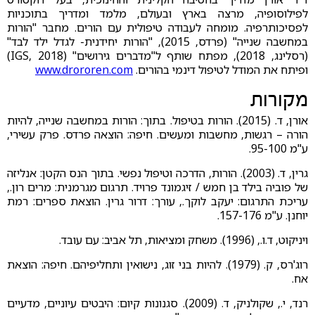
לפילוסופיה, מרצה בארץ ובעולם, מלמד ומדריך בתוכניות
לפסיכותרפיה. מומחה לעבודה טיפולית עם הורים. מחבר "הורות
במחשבה שנייה" (פרדס, 2015), "הורות יחידנית- לגדל ילד לבד"
(רסלינג, 2018), מפתח שותף ל"מדברים גירושים" (IGS, 2018)
ופיתח את המודל לטיפול דינמי בהורים.
www.drororen.com
מקורות
אורן, ד. (2015). הורות בטיפול. בתוך: הורות במחשבה שנייה, להיות
הורה – רגשות, מחשבות ומעשים. חיפה: הוצאה פרדס. פרק עשירי,
ע"מ 95-100.
גרין, ד. (2003). הורות, הדרכה וטיפול נפשי. בתוך הנס הקטן: אנליזה
של פוביה בילד בן חמש / זיגמונד פרויד. תרגום מגרמנית: מרים רון.,
עריכת התרגום: יעקב לוקך., עורך: דרור גרין. הוצאת ספרים: רמת
יוחנן. ע"מ 157-176.
ויניקוט, ד.ו., (1996). משחק ומציאות, תל אביב: עם עובד.
רוג'רס, ק. (1979). להיות בני זוג, נישואין ותחליפיהם. חיפה: הוצאת
אח.
רנד, י., שקולניק, ד. (2009). סגנונות קיום: היבטים עיוניים, מדעיים