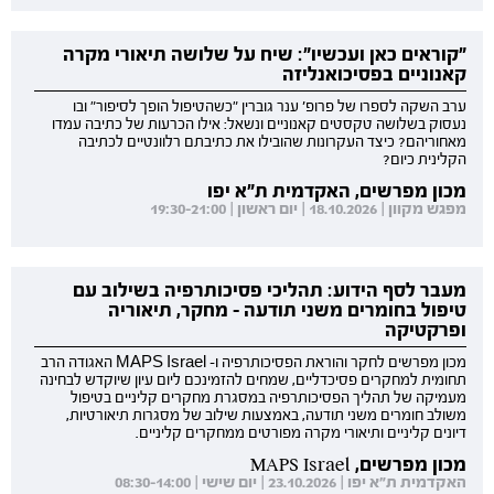
"קוראים כאן ועכשיו": שיח על שלושה תיאורי מקרה
קאנוניים בפסיכואנליזה
ערב השקה לספרו של פרופ' ענר גוברין "כשהטיפול הופך לסיפור" ובו
נעסוק בשלושה טקסטים קאנוניים ונשאל: אילו הכרעות של כתיבה עמדו
מאחוריהם? כיצד העקרונות שהובילו את כתיבתם רלוונטיים לכתיבה
הקלינית כיום?
מכון מפרשים, האקדמית ת"א יפו
מפגש מקוון | 18.10.2026 | יום ראשון | 19:30-21:00
מעבר לסף הידוע: תהליכי פסיכותרפיה בשילוב עם
טיפול בחומרים משני תודעה - מחקר, תיאוריה
ופרקטיקה
מכון מפרשים לחקר והוראת הפסיכותרפיה ו- MAPS Israel האגודה הרב
תחומית למחקרים פסיכדליים, שמחים להזמינכם ליום עיון שיוקדש לבחינה
מעמיקה של תהליך הפסיכותרפיה במסגרת מחקרים קליניים בטיפול
משולב חומרים משני תודעה, באמצעות שילוב של מסגרות תיאורטיות,
דיונים קליניים ותיאורי מקרה מפורטים ממחקרים קליניים.
מכון מפרשים, MAPS Israel
האקדמית ת"א יפו | 23.10.2026 | יום שישי | 08:30-14:00