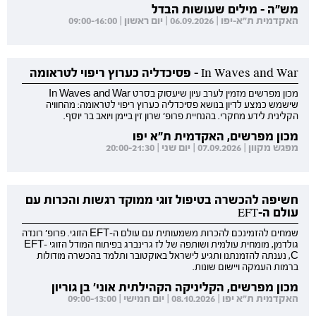
מש"ה - מילים שעושות הבדל
האקדמית ת"א-יפו | 06.09.2026 | יום ראשון | 09:00-16:00
In Waves and War - פסיכדליה כערוץ ריפוי לטראומה
מכון מפרשים מזמין לערב עיון שיעסוק בסרט In Waves and War
שישמש כמצע לדיון בנושא פסיכדליה כערוץ ריפוי לטראומה: מהחוויה
הקלינית לידע מחקרי. בהנחיית פרופ' שרון זין ביימן ויואב בר יוסף.
מכון מפרשים, האקדמית ת"א יפו
מפגש מקוון | 07.09.2026 | יום שני | 20:00-21:30
חשיפה להכשרה בטיפול זוגי ממוקד רגשות והכרות עם
עולם ה-EFT
שמחים להזמינכם להכרות משמעותית עם עולם ה-EFT הזוגי. פרופ' רונדה
גולדמן, מומחית עולמית ושותפה של לז גרינברג בפיתוח המודל הזוגי EFT-
C, נענתה להזמנתנו ותגיע לישראל באוקטובר ותלמד בהכשרה מודולות
ברמות העמקה ויישום שונות.
מכון מפרשים, הקליניקה הקהילתית אוני' בן גוריון
האקדמית ת"א יפו | 08.10.2026 | יום חמישי | 09:00-13:00