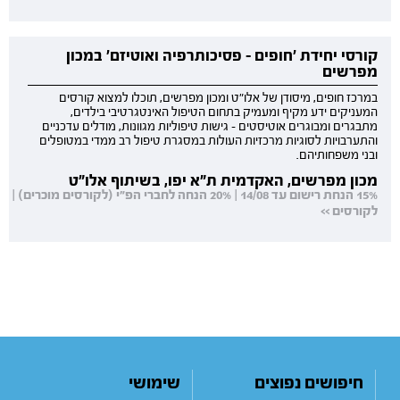
קורסי יחידת 'חופים - פסיכותרפיה ואוטיזם' במכון
מפרשים
במרכז חופים, מיסודן של אלו"ט ומכון מפרשים, תוכלו למצוא קורסים
המעניקים ידע מקיף ומעמיק בתחום הטיפול האינטגרטיבי בילדים,
מתבגרים ומבוגרים אוטיסטים - גישות טיפוליות מגוונות, מודלים עדכניים
והתערבויות לסוגיות מרכזיות העולות במסגרת טיפול רב ממדי במטופלים
ובני משפחותיהם.
מכון מפרשים, האקדמית ת"א יפו, בשיתוף אלו"ט
15% הנחת רישום עד 14/08 | 20% הנחה לחברי הפ"י (לקורסים מוכרים) |
לקורסים >>
חיפושים נפוצים
שימושי