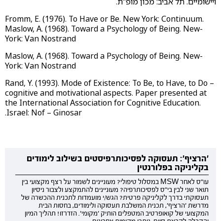
ויישומיים. תל אביב: מכון מופ"ת.
Fromm, E. (1976). To Have or Be. New York: Continuum.
Maslow, A. (1968). Toward a Psychology of Being. New-
York: Van Nostrand
Maslow, A. (1968). Toward a Psychology of Being. New-
York: Van Nostrand
Rand, Y. (1993). Mode of Existence: To Be, to Have, to Do –
cognitive and motivational aspects. Paper presented at
the International Association for Cognitive Education.
Israel: Nof – Ginosar.
'הרציף': תעסוקה לפסיכותרפיסטים בשילוב לימודים
בקליניקה בפלורנטין
עו"ס לאחר MSW במסלול טיפולי? מעוניינים לשמור על רצף מקצועי בין
תואר שני לבין בי"ס לפסיכותרפיה? מעוניינים להתמקצע ולצבור ניסיון
תעסוקתי בדרך לקליניקה פרטית? הגש/י מועמדות לתכנית ההכשרה של
מדרשת 'הרציף', תכנית המשלבת תעסוקה ולימודים, בחסות הבית
המקצועי של קואופרטיב המטפלים הותיק 'מקומי'. הזדרזו! תהליך המיון