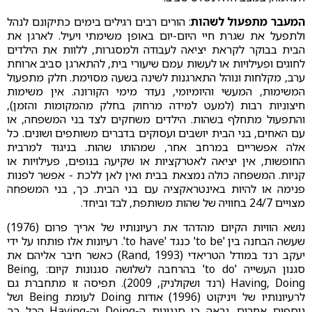
המעבר מתפעול לשהות
: הורים רבים רגילים בימים כתיקונם לנהל
ולתפעל את שגרת חיי היום-יום באופן משימתי ויעיל. לארגן את
הבית בבוקר לקראת יציאה לעבודה ולמסגרות, ללוות את הילדים
לחוגים ופעילויות או לעשות עמם שיעורי בית, להתארגן סביב ארוחת
ערב, מקלחות ונוהל התארגנות לשינה בשעה מסוימת. חלק מתפעול
המשימות, המעשי והיומיומי, נעדר מימי הקורונה. אין משימות
חיצוניות רבות (למעט למידה מרחוק בחלק מהמקומות והזמן),
והתפעול מתחלף בשהות. הילדים משחקים לצד בני המשפחה, או
עם האחים, בני הבית יושבים ועסוקים בדברים משותפים ושונים. כל
אלה אפשריים במרחב אחר, שמהותו שהות. בניגוד למרבית
החופשות, אין יציאה לאטרקציות או שקיעה בנופים, פעילויות או
קניות. המשפחה כולה נמצאת בבית ואין לאן ללכת - אפשר לפנות
פנימה או להיות באינטראקציה עם בני הבית. כך, בני המשפחה
מצויים 24/7 בחוויה של שהות משותפת, לבד וביחד.
נושא הוויות הקיום מהדהד את רעיונותיו של אריך פרום (1976)
שעשה הבחנה בין 'to be' כנגד 'to have'. רעיונות אלו פותחו על ידי
יעקב רנד במודל הטריאדי (Rand, 1993) כאשר חיבר אליהם את
סגנון העשייה 'to do' בהרחבה לשלושה סגנונות קיום: Being,
Having, Doing (רנד ושקולניק, 2009). תפיסה זו מתחברת גם
לרעיונותיו של ויניקוט (1996) אודות Doing לעומת Being ושל
נוספים אחרים. נראה כי סגנונות ה-Doing וה-Having הכל כך