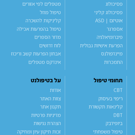
פסיכולוג
מטפלים לפי אזורים
פסיכולוג קליני
טיפול מוזל
אוטיזם | ASD
קליניקות להשכרה
אספרגר
טיפול בהפרעות אכילה
פיברומיאלגיה
מדור הספרים
הפרעת אישיות גבולית
לוח דרושים
מיינדפולנס
אבחון הפרעות קשב וריכוז
התמכרות
אינדקס מטפלים
תחומי טיפול
על בטיפולנט
CBT
אודות
ריפוי בעיסוק
צוות האתר
קלינאות תקשורת
תקנון אתר
DBT
מדיניות פרטיות
ביופידבק
הצהרת נגישות
טיפול משפחתי
זכות תיקון עיון ומחיקה