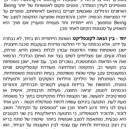
מאפיינים לעידן המודרני, מפנים מקום לאפשרות של יותר Being.
האיזונים הרגילים, שאנשים יוצרים בהתאם לאישיותם, מופרים על
ידי המציאות הכפויה. ייתכן וההזדמנות שמציעה התקופה למצב של
Being מתמשך, היא ייחודית וחד פעמית ומעניין אם ואיך היא
תשפיע על סגנונות הקיום לאחר מכן.
יחד - בין הנאה לקונפליקט
: השהות הייחודית הזו ביחד, לא נבחרה
על ידינו, אלא נכפתה על ידי החלטה מדינית ובעקבות סכנה חיצונית.
ישנן משפחות שזוהי הזדמנות עבורן לבלות באופן חדש, מרתק,
מגלה ונעים; אם מצליחים לשים בצד את האיום הכלכלי, הרפואי
ואת אי-הודאות המתמשכת, נשכרים מכך. עם זאת, ישנן משפחות
בהן הקושי רב; התקופה המלחיצה מעודדת קונפליקטים זוגיים
המועצמים עקב עודף שהות משותפת, בעיות התנהגות משפחתיות,
קשיי הסתגלות של הילדים והילדות הזקוקים למרחב ולפעילות
גופנית, תחושות של בדידות וגעגוע לקשרים חברתיים, וההורים
הכמהים למגוון, יציאה החוצה, פעילות תרבותית, אישית או
ספורטיבית. למעשה, שני הקצוות הללו מתקיימים בתוך כל משפחה
מעת לעת. התנועה ביניהם עשויה להיות מטלטלת וקשה - רגע אחד
נעים לנו ביחד ורגע לאחר מכן אנו "מטפסים על הקירות". חשוב
לזכור, ולהזכיר למטופלינו, כי התנועה הדיאלקטית בין שני הקטבים
היא טבעית, מותאמת למצב ואנושית ביותר. שימורו של מתח בריא
בין רצון בנפרדות ולהיות עם עצמי לבין התענגות על הביחד, הוא