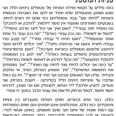
פניות המטפל
כמה מילים על הקושי ומידת הפניות של מטפלים בימים הללו. אני
פוגש ושומע ממטפלים שלא תמיד יש להם את האנרגיה הנפשית
והפניות "להיות שם" עבור מטופליהם כפי שהם היו רוצים להיות.
בשבועיים האחרונים שמעתי אין ספור דילמות: "להדבק או להדביק?
מה מפחיד יותר עבורי?"; "האם ואיך אני יכול ליצר מרחב טיפולי?";
"לטפל או לשהות?, מה נכון עבורי כאדם?"; "מה נכון עבור כל אחת
ואחד ממטופלי?"; "האם תהיה לי עבודה מחר?"; "מי קובע מהי
עבודה חיונית והאם אני מרגיש/ה חיוני?"; "איך יכולים לדרוש ממני
להימנע מלפגוש מטופלים כהוראת מערכת?"; "האם פרופורציונלי
לקיים/להפסיק טיפולים בעתות כאלה?"; "איך לנוע בין המשפחה
לתפקיד המקצועי?"; "מה נכון? להרגיע או לאפשר לשהות בחרדות?";
"עד כמה אני יכול/ה להיות פנוי להיות עם האחר?"; "איך מווסתים
את החששות האישיים?"; "איך משפיע המרחק הפיזי, אי החיבוק
והבידוד, עלינו ועל האנשים סביבנו ועד מתי זה ימשך?". היו גם כאלו
שדיברו על מוזרויות הימים הללו בקליניקה - לשבת במרחק שני
מטרים, להציע אלכוג'ל ליד הטישו, להצטדק אם אני מצונן, להרגיש
חשוד וחושד, לטפל מרחוק ולראות את עצמי מדבר במסך דו ממדי.
כולנו, כבני אדם וכהורים, חווים תנודות ומעברים בין זהויות
ותפקידים. כמו כולם, פסיכולוגים אינם חסינים והם חווים התמודדות
עם רמות שונות של איום תוך שהם חוששים, באופן אנושי למדי,
לעצמם או לבני משפחתם ולחבריהם. בתוך העיסוק באי-ודאות