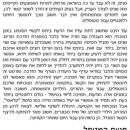
פנים, זה לא עבד עד כה בהוראה מרחוק למרות האמצעים הקיימים
מזה שנים לצורך העניין, אבל בצוק העיתים זו הדרך לשמר קשר. לכן,
אנו לומדים ומתפתחים ואין דבר חשוב מכך להמשך היותנו
רלוונטיים עבור מטופלינו.
עוד היבט שחשוב לתת עליו את הדעת ביחס לקשיי הסטינג בזמן
הנוכחי, הוא העבודה עם הורה אחד בלבד במסגרת הדרכת הורים.
שנים אני מוביל תפיסה מקצועית ברורה שעובדים בשאיפה עם שני
הורים, ביחד. עם זאת, בימים אלו בהם הורים רוצים לפגוש אתכם
ואינם יכולים להגיע שניהם ביחד באותו הזמן לשיחת וידאו, אפשר
ונכון יהיה לפגוש אותם בתורות. לחלק את הזמן ולדבר עם האחת ואז
עם השני. כך ניתן יהיה להתערב, להדריך או ללוות את שניהם באופן
מסוים והדבר בוודאי עדיף על היעדרה הגורף של הדרכה. פורמט זה
אפשרי ויעיל במקרים של תמיכה, ייעוץ והדרכה, והוא מאפשר לנו
להמשיך להחזיק את הקשר בתקופה המאתגרת. הנוכחות שלכם
כמטפלים, עבור שני ההורים, הילדים והמשפחה, חשובה מאד
בזמנים אלה. הודעות, תמיכה וליווי בטיפול - כולם רלוונטיים ביותר
כעת. לא תמיד זה אפשרי או יעיל באותה מידה כמו טיפול "קלאסי",
אבל הנוכחות ואי הקטיעה, היכולת לשתף שלישי, לצאת לרגע מן
המרחב הילדי למרחב של שיח מבוגרים, חשוב מאד להחזקה ולרצף
הקשר המגדל, הן בהווה והן עבור היום שאחרי הקורונה.