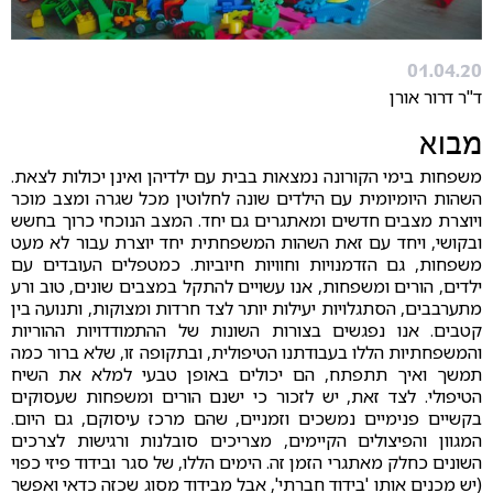
01.04.20
ד"ר דרור אורן
מבוא
משפחות בימי הקורונה נמצאות בבית עם ילדיהן ואינן יכולות לצאת.
השהות היומיומית עם הילדים שונה לחלוטין מכל שגרה ומצב מוכר
ויוצרת מצבים חדשים ומאתגרים גם יחד. המצב הנוכחי כרוך בחשש
ובקושי, ויחד עם זאת השהות המשפחתית יחד יוצרת עבור לא מעט
משפחות, גם הזדמנויות וחוויות חיוביות. כמטפלים העובדים עם
ילדים, הורים ומשפחות, אנו עשויים להתקל במצבים שונים, טוב ורע
מתערבבים, הסתגלויות יעילות יותר לצד חרדות ומצוקות, ותנועה בין
קטבים. אנו נפגשים בצורות השונות של ההתמודדויות ההוריות
והמשפחתיות הללו בעבודתנו הטיפולית, ובתקופה זו, שלא ברור כמה
תמשך ואיך תתפתח, הם יכולים באופן טבעי למלא את השיח
הטיפולי. לצד זאת, יש לזכור כי ישנם הורים ומשפחות שעסוקים
בקשיים פנימיים נמשכים וזמניים, שהם מרכז עיסוקם, גם היום.
המגוון והפיצולים הקיימים, מצריכים סובלנות ורגישות לצרכים
השונים כחלק מאתגרי הזמן זה. הימים הללו, של סגר ובידוד פיזי כפוי
(יש מכנים אותו 'בידוד חברתי', אבל מבידוד מסוג שכזה כדאי ואפשר