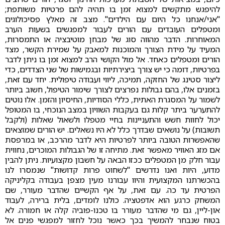
להיפגש מתקשים למצוא זמן בו תהיה להם פרטיות משותפת;
"אני/אנחנו כל היום עם הילדים". מצב זה מאלץ פסיכולוגים
ומטפלים העובדים עם הורים לעבור למפגשים בשעות הערב
המאוחרות. הדבר מהווה סוג של מבחן מוטיבציה או התמסרות,
המעיד על מידת הצורך והמוכנות למאבק על שמירת הקשר, מצד
הורים ומטפלים כאחד. אל מול הקושי הרב למצוא זמן בו ניתן לדבר
בפרטיות, דומה כי יש צורך ביצירתיות ובגמישות של שני הצדדים, כדי
ליצור סטינג של החזקה, תמיכה, ליווי ועבודה טיפולית. יחד עם זאת,
בזמנים אלו, בהם גבולות נפרצים לצורך שימור הטיפול, חשוב ביותר
לשמור על המסגרת האתית, כללי הסודיות, החיסיון והזמן. אלו נוטים
להתערער ביתר קלות גם בעקבות השוויון במצב הנוכחי, בו המטופל
יכול לחוות חשש והתעניינות בחיי מטפלו ולשאול שאלות (ולקבל
תשובות) על נושאים שבדרך כלל לא היו נשאלים. יש הורים שמוצאים
שהאפשרות הטובה ביותר לפרטיות היא לדבר מהרכב, או במרפסת
אם מזג האוויר מאפשר זאת. מתיחה זו של הגבולות המוכרים, נחווית
עבור חלק מן המטפלים ככזו הבאה על חשבון מקצועיות. ניתן להבין
מדוע, היות ואנו נדרשים "לשחוט פרות קדושות" שנמסרו לנו
בהכשרתנו המקצועית והיוו עבורנו מעין מצפן בעבודה בקליניקה
הפרטית עד כה. עם זאת, על אף הקשיים שהדבר מעורר, שם
המשחק כרגע הוא אדפטציה. כולנו לומדים, בלית ברירה, לעבוד
און-ליין, גם מי שהדבר מעורר בו טכנו-פוביה קלה או חמורה. לא
בטוח שנבחר להמשיך בכך כאשר נוכל לחזור למפגשי פנים אל