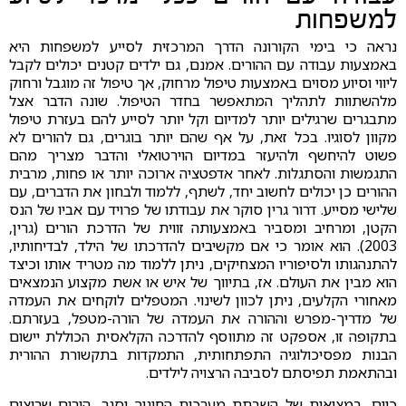
למשפחות
נראה כי בימי הקורונה הדרך המרכזית לסייע למשפחות היא
באמצעות עבודה עם ההורים. אמנם, גם ילדים קטנים יכולים לקבל
ליווי וסיוע מסוים באמצעות טיפול מרחוק, אך טיפול זה מוגבל ורחוק
מלהשתוות לתהליך המתאפשר בחדר הטיפול. שונה הדבר אצל
מתבגרים שרגילים יותר למדיום וקל יותר לסייע להם בעזרת טיפול
מקוון לסוגיו. בכל זאת, על אף שהם יותר בוגרים, גם להורים לא
פשוט להיחשף ולהיעזר במדיום הוירטואלי והדבר מצריך מהם
התגמשות והסתגלות. לאחר אדפטציה ארוכה יותר או פחות, מרבית
ההורים כן יכולים לחשוב יחד, לשתף, ללמוד ולבחון את הדברים, עם
שלישי מסייע. דרור גרין סוקר את עבודתו של פרויד עם אביו של הנס
הקטן, ומרחיב ומסביר באמצעותה זווית של הדרכת הורים (גרין,
2003). הוא אומר כי אם מקשיבים להדרכתו של הילד, לבדיחותיו,
להתנהגותו ולסיפוריו המצחיקים, ניתן ללמוד מה מטריד אותו וכיצד
הוא מבין את העולם. אז, בתיווך של איש או אשת מקצוע הנמצאים
מאחורי הקלעים, ניתן לכוון לשינוי. המטפלים לוקחים את העמדה
של מדריך-מפרש וההורה את העמדה של הורה-מטפל, בעזרתם.
בתקופה זו, אספקט זה מתווסף להדרכה הקלאסית הכוללת יישום
הבנות מפסיכולוגיה התפתחותית, התמקדות בתקשורת ההורית
ובהתאמת תפיסתם לסביבה הרצויה לילדים.
כיום, במציאות של השבתת מערכות החינוך וסגר, הורים שרוצים