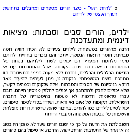
ο
"להיות ראוי" - כיצד הורים מטפחים ומחבלים בתחושת
הערך העצמי של ילדיהם
ילדים, הורים סבים וסבתות: מציאות
דינמית ומתעדכנת
הרבה מההורים במשפחות לילדים צעירים לא הכירו חוויה דומה
מבחינת חוסר הודאות הנמשך. ייתכן והם נזכרים בחוויית ילדותם
מימי מלחמת המפרץ. הם יכולים לשדר לילדיהם בטחון של
התמודדות בריאה כנגד וירוס הקורונה, אבל ההתמודדות עם אי
הודאות הכלכלית והכללית, נותרת ללא מענה פנימי והתשדורת הזו
מתווכת בשיח המשפחתי. בנקודה זו, ניתן לעיתים להיעזר מאד
דווקא בניסיונם של הסבים והסבתות. אלה שזקוקים וכמהים לקשר,
שלא יכולים לחבק ולהתחבק אך יכולים לחלוק מניסיון חייהם. רובם
עברו טראומות ודרמות לא מעטות בהיסטוריה של החברה
הישראלית, תקופות של איום ואי ודאות, ושרדו בכדי לספר. סיפורם,
יכול לסייע לילדים כמו להורים, בחיבור שהוא שרשרת דורות מוצלחת
והישענות על טבעות המשפחה ומעברי הדורות.
חשוב לתת את הדעת על כך כי ישנם הורים שעד לא מזמן היו בסוג
זה או אחר של התערבות הורית. ייעוץ, הדרכה, או טיפול בהם כהורים