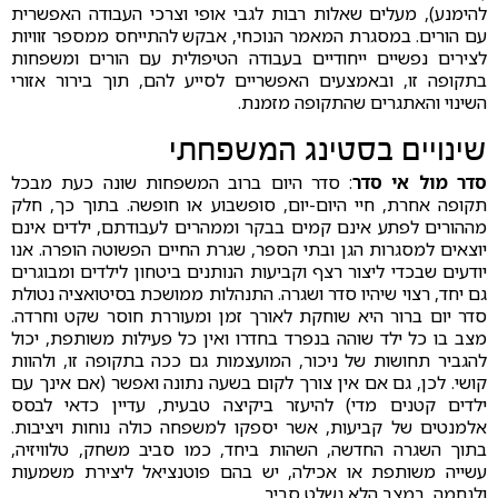
להימנע), מעלים שאלות רבות לגבי אופי וצרכי העבודה האפשרית
עם הורים. במסגרת המאמר הנוכחי, אבקש להתייחס ממספר זוויות
לצירים נפשיים ייחודיים בעבודה הטיפולית עם הורים ומשפחות
בתקופה זו, ובאמצעים האפשריים לסייע להם, תוך בירור אזורי
השינוי והאתגרים שהתקופה מזמנת.
שינויים בסטינג המשפחתי
סדר מול אי סדר
: סדר היום ברוב המשפחות שונה כעת מבכל
תקופה אחרת, חיי היום-יום, סופשבוע או חופשה. בתוך כך, חלק
מההורים לפתע אינם קמים בבקר וממהרים לעבודתם, ילדים אינם
יוצאים למסגרות הגן ובתי הספר, שגרת החיים הפשוטה הופרה. אנו
יודעים שבכדי ליצור רצף וקביעות הנותנים ביטחון לילדים ומבוגרים
גם יחד, רצוי שיהיו סדר ושגרה. התנהלות ממושכת בסיטואציה נטולת
סדר יום ברור היא שוחקת לאורך זמן ומעוררת חוסר שקט וחרדה.
מצב בו כל ילד שוהה בנפרד בחדרו ואין כל פעילות משותפת, יכול
להגביר תחושות של ניכור, המועצמות גם ככה בתקופה זו, ולהוות
קושי. לכן, גם אם אין צורך לקום בשעה נתונה ואפשר (אם אינך עם
ילדים קטנים מדי) להיעזר ביקיצה טבעית, עדיין כדאי לבסס
אלמנטים של קביעות, אשר יספקו למשפחה כולה נוחות ויציבות.
בתוך השגרה החדשה, השהות ביחד, כמו סביב משחק, טלוויזיה,
עשייה משותפת או אכילה, יש בהם פוטנציאל ליצירת משמעות
ולנחמה, במצב הלא נשלט סביב.