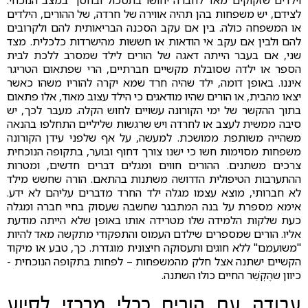
וילדים שזקוקים מאד לחברה יחושו בתסכול ובחסך במצב הנוכחי.
לצידם, יש משפחות בהן תהיה אווירה של חרדה, של ההורים, הילדים
או המשפחה כולה. בין אם עקב הסכנה הבריאותית להם ולקרובים
להם ולבין אם עקב אי הודאות או חששות מהישרדות כלכלית. מצד
שני, אם בעבר הייתה דאגה של הורים לילד שמסרב ללכת לבית
הספר או ילדה שסובלת מקשיים חברתיים, הרי שפתאום הטריגר
איננו. באופן דומה, ילד שהיה חרד שמא יקרה להוריו משהו כאשר
יצאו מהבית, או הורים שהיו מודאגים כי הילד עצוב מאוד, אלו פתאום
בתוך ההקשר של ימי הקורונה עשויים לחוש הקלה. מעבר לכך, יש
סיבה ממשית לעצב או לחרדה ויש שרגשות שליליים התחלפו בהנאה
משהייה משותפת ממושכת. למעשה, על אף שלפני עידן הקורונה
משפחות מסוימות חשו כי ישנו צורך דחוף ובוער, בתקופה הנוכחית
צרכים משתנים. ההורים חווים ומגלים דברים חדשים, ומטרות
ההתערבות הטיפולית הדרושה משתנות בהתאם. הורה שחשש מילד
לא חברותי, מוצא עצמו מגלה ילד החרד מדברים עליהם לא ידע.
אימא מספרת על בנה המתבגר שחשבה שעסוק בחיי חברה ומגלה
כעת שלקות הלמידה שלו מטרידה אותו באופן שלא הייתה מודעת
אליו. הורים שמספרים שילדם העמוס והתפקודי מתקשה מאד להיות
"משועמם" ללא חוגים ותעסוקה חיצונית מוגדרת. כך, טבע או מיקוד
הקשיים ישתנה אצל חלק מהמשפחות – לפחות בתקופה הנוכחית -
כיוון שהֶקְשֵׁר החיים כולו השתנה.
עבודה עם הורים ככלי מרכזי לסיוע