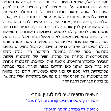
מעל לכל אלו, השינוי החיצוני יוצר תחושה של עצירה או השהייה
במרוץ, זה המכונה על ידי אנשים 'מרוץ החיים' או גם 'מרוץ
העכברים'. אותה תנועה מהירה מיום ליום, ממטלה למשימה,
מרשימה לרשימה, מנותבים להספק; עסוקים, טרודים, רודפים, אחרי
הצלחה בקריירה ובבית, אחרי עשייה ועוד עשייה, לדבר הבא שיוביל
לבא שאחריו; בין לבין עונים על הודעות, בודקים מדיות חברתיות,
מנסים עוד, להספיק ולא לפספס. בשבועות האחרונים, המציאות
יצרה עצירה פתאומית. אמנם לא בתפעול הבית, אבל ברבדים של
עשייה בחוץ וגם עבור הילדים במידה מסוימת. משהו כמו מאותת
לכולנו "שימו לב, יש גוף, בריאות, חיים. לא הכול בחוץ, יש בפנים.
בהרגשה, במה שקורה בתוכנו". התקופה הזו יכולה להיות
טרנספורמציה נסתרת של מחלה, חוויה של התבוננות ושהות.
העצירה מהמרוץ וההאטה, מזמנת ואולי מחייבת, התבוננות אחרת.
לא ברור האם ישתנו כאן הרגלים בטווח הארוך, אבל מבחינה
פסיכולוגית ללא ספק יש כאן שינוי משמעותי. קודם כל, בחוויה
הסובייקטיבית של הפרט אותו אנו פוגשים בקליניקה ואולי בהמשך,
גם ברמה חברתית רחבה יותר.
נושאים נוספים שיכולים לעניין אותך:
ο
סיר לחץ משפחתי בימי קורונה ומודל "נמנם"
ο
טיפול זוגי במרחב המסך הטיפולי