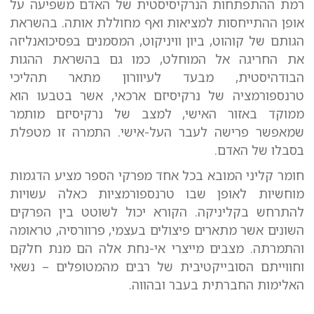
רמת ההתפתחות הנרקיסיסטית של האדם משפיעה על
אופן ההתייחסות למציאות ואף מחוללת אותה. בהשראת
הגותם של קוהוט, ביון וויניקוט, המסמנים בפסיכואנליזה
את החריגה אל המוחלט, כמו גם בהשראת ההגות
הבודהיסטית, מבעד לעיוורון מתאר תהליכי
טרנספורמציה של נרקיסיזם ארכאי, אשר בטבעו הוא
ממוקד באזור האישי, למצב של נרקיסיזם מותמר
שמאפשר פרישה לעבר העל-אישי. התמרה זו מטפלת
בסבלו של האדם.
חומר קליני המובא בכל אחד מפרקי הספר מציע הדגמות
מוחשיות לאופן שבו טרנספורמציות כאלה עשויות
להתרחש בקליניקה. הקורא יכול לשוטט בין הפרקים
השונים אשר מתארים פיצולים בעצמי, פרוורסיה, טראומה
והתמרתה. מצבים מייצרי אי-נחת אלה הם מנת חלקם
וחווייתם הסובייקטיבית של רבים מהמטופלים – נשאי
האלימות החברתית בעבר ובהווה.