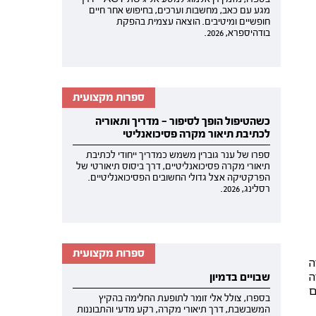
מגע עם כאב, מחשבות וערכים, בחיפוש אחר חיים
חופשיים ומיטיבים. הוצאה עצמית בהפקת
בודהיספרא, 2026.
ספרות מקצועית
כשהטיפול הופך לסיפור — מדריך ותאוריה
לכתיבת תיאור מקרה פסיכואנליטי
ספרו של ענר גוברין משמש כמדריך ייחודי לכתיבת
תיאורי מקרה פסיכואנליטיים, דרך ביסוס תיאורטי של
הפרקטיקה אצל גדולי החשובים הפסיכואנליטיים.
רסלינג, 2026.
ספרות מקצועית
גיה
ה
שבויים בדמיון
ם
בספרו, צולל אלי זומר לתופעת החלימה בהקיץ
המשבשבת, דרך תיאורי מקרה, רקע מדעי והתבוננות