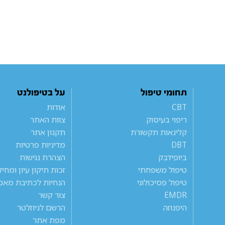
תחומי טיפול
על בטיפולנט
CBT
אודות
ריפוי בעיסוק
צוות האתר
קלינאות תקשורת
תקנון אתר
DBT
מדיניות פרטיות
ביופידבק
הצהרת נגישות
טיפול משפחתי
זכות תיקון עיון ומחי
טיפול פסיכולוגי
הנחיות לכתיבת מאמ
EMDR
צור קשר
היפנוזה
הרשם לניוזלטר
מפת אתר