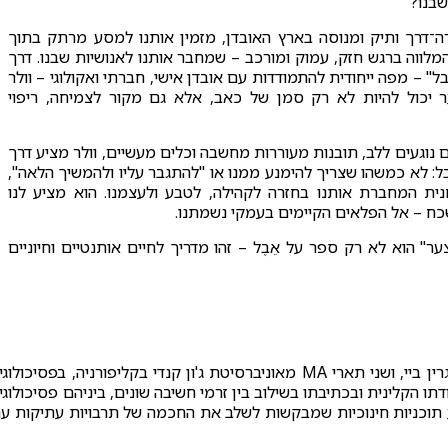
שבנו?
רה־דרך ותיק ומנוסה בארץ האובדן, מזמין אותנו למסע מרתק בתוך
מלווה ברגש חזק, עמוק ומורכב – שמחבר אותנו לאנושיות שבנו. דרך
 – מפה ייחודית להתמודדות עם אובדן אישי, חברתי ואקולוגי – וולר
 יכול להיות לא רק סמן של כאב, אלא גם מקור לצמיחה, ריפוי
נוגעים ללב, תובנות מעוררות מחשבה וכלים מעשיים, וולר מציע דרך
: לא כמשהו שצריך להימנע ממנו או "להתגבר עליו ולהמשיך הלאה",
ית המחברת אותנו בחזרה לקהילה, לטבע ולעצמנו. הוא מציע לנו
כח – אל הפלאים הקיימים בעמקי נשמתנו.
" הוא לא רק ספר על אֵבֶל – זהו מדריך לחיים אותנטיים וחיוניים
פסיכותרפיסט, בעל תואר BA מאוניברסיטת וינסקונסין גרין ביי, ושני תארי MA מאוניברסיטת ג'ון קנדי בקליפורניה, בפסיכולו
תו הקלינית ובכתיבתו בשילוב בין זרמי חשיבה שונים, ביניהם פסיכולוגי
 את "WisdomBridge", ארגון שמציע תוכניות חינוכיות שמבקשות לשלב את החכמה של תרבויות עתיקות ע