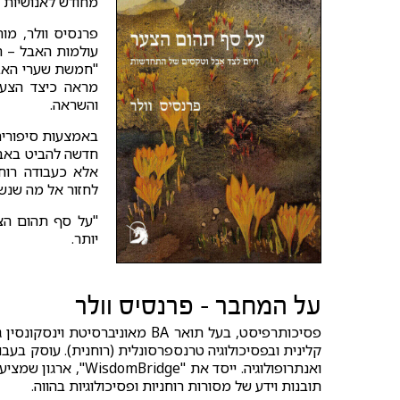
מחודש לאנושיות 
פרנסיס וולר, מו
עולמות האבל – ה
"חמשת שערי האבל"
מראה כיצד הצער
והשראה.
באמצעות סיפורים 
חדשה להביט באבל
אלא כעבודה רוחנ
לחזור אל מה שנש
"על סף תהום הצער
יותר.
על המחבר - פרנסיס וולר
קלינית ובפסיכולוגיה טרנספרסונלית (רוחנית). עוסק בעבוד
ואנתרופולוגיה. ייסד
תובנות וידע של מסורות רוחניות ופסיכולוגיות בהווה.