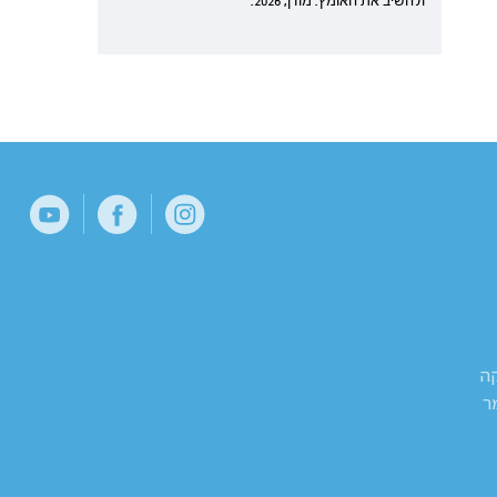
ולהשיב את האומץ. מודן, 2026.
קה
ר