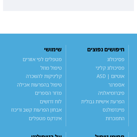
חיפושים נפוצים
שימושי
פסיכולוג
מטפלים לפי אזורים
פסיכולוג קליני
טיפול מוזל
אוטיזם | ASD
קליניקות להשכרה
אספרגר
טיפול בהפרעות אכילה
פיברומיאלגיה
מדור הספרים
הפרעת אישיות גבולית
לוח דרושים
מיינדפולנס
אבחון הפרעות קשב וריכוז
התמכרות
אינדקס מטפלים
תחומי טיפול
על בטיפולנט