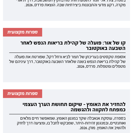
בספרו, צולל אלי זומר לתופעת החלימה בהקיץ המשבשבת, דרך תיאורי
מקרה, רקע מדעי והתבוננות ביצירתיות שבה. הוצאת פרדס, 2026.
ספרות מקצועית
קו של אור: פועלה של קהילת בריאות הנפש לאחר
השבעה באוקטובר
אסופת טקסטים בעריכתן של תמר לביא ורחל דקל, שפורטת את פועלה
של קהילת בריאות הנפש בשנה שלאחר השבעה באוקטובר, דרך עיניהם של
מטפלים ומטפלות. פרדס, 2026.
ספרות מקצועית
להחזיר את האומץ - שיקום תחושת הערך העצמי
כמפתח לתקווה ולהגשמה
בספרה, עוסקת אנאבלה שקד במגנון האומץ, שמאפשר חיים מלאים
ואותנטיים, ובמנגנון זהירות-היתר, שמבקש לחבל בו, ומציעה דרך לחזק
ולהשיב את האומץ. מודן, 2026.