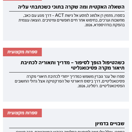
השאלה האקטית ומה שקרה בתוכי כשכתבתי עליה
בספרו, מזמין רן אלמוג למסע אל גישת ACT — דרך מגע עם כאב,
מחשבות וערכים, בחיפוש אחר חיים חופשיים ומיטיבים. הוצאה עצמית
בהפקת בודהיספרא, 2026.
ספרות מקצועית
כשהטיפול הופך לסיפור — מדריך ותאוריה לכתיבת
תיאור מקרה פסיכואנליטי
ספרו של ענר גוברין משמש כמדריך ייחודי לכתיבת תיאורי מקרה
פסיכואנליטיים, דרך ביסוס תיאורטי של הפרקטיקה אצל גדולי החשובים
הפסיכואנליטיים. רסלינג, 2026.
ספרות מקצועית
שבויים בדמיון