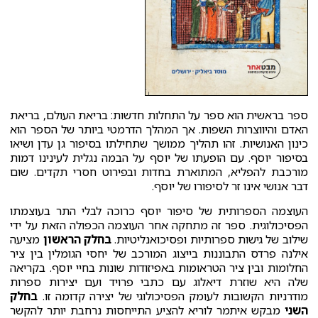
ספר בראשית הוא ספר על התחלות חדשות: בריאת העולם, בריאת
האדם והיווצרות השפות. אך המהלך הדרמטי ביותר של הספר הוא
כינון האנושיות. זהו תהליך ממושך שתחילתו בסיפור גן עדן ושיאו
בסיפור יוסף. עם הופעתו של יוסף על הבמה נגלית לעינינו דמות
מורכבת להפליא, המתוארת בחדות ובפירוט חסרי תקדים. שום
דבר אנושי אינו זר לסיפורו של יוסף.
העוצמה הספרותית של סיפור יוסף כרוכה לבלי התר בעוצמתו
הפסיכולוגית. ספר זה מתחקה אחר העוצמה הכפולה הזאת על ידי
שילוב של גישות ספרותיות ופסיכואנליטיות.
בחלק הראשון
מציעה
אילנה פרדס התבוננות בייצוג המורכב של יחסי הגומלין בין ציר
החלומות ובין ציר הטראומות באפיזודות שונות בחיי יוסף. בקריאה
שלה היא שוזרת דיאלוג עם כתבי פרויד ועם יצירות ספרות
מודרניות הקשובות לעומק הפסיכולוגי של יצירה קדומה זו.
בחלק
השני
מבקש איתמר לוריא להציע התייחסות נרחבת יותר להקשר