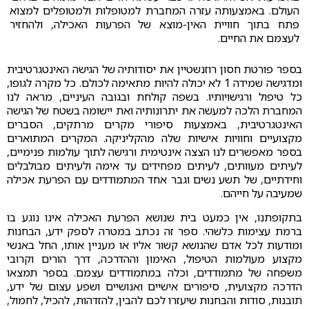
העולם. באמצעותה עזרה המחברת למטופלות ולמטופלים למצוא
פתח בתוך חוויית האין-מוצא של הפרעות האכילה, ולהחזיר
לעצמם את החיים.
בספר פורטת חסון רוזנשטיין את יסודותיה של הגישה האינטגרטיבית
ומדגישה שמידה 1 לא יכולה להיות מתאימה לכולם. כל מקרה לגופו,
כל טיפול ורגישויותיו. בשפה קולחת ובגובה העיניים, מראה לנו
המחברת הלכה למעשה את יתרונותיה ואת יישומה בשטח של הגישה
האינטגרטיבית, באמצעות סיפורי מקרים מרתקים, הסברים
מקצועיים וחוויות אישיות שלה מהקליניקה. המקרים המתוארים
בספר מאפשרים לנו הצצה אינטימית ורגישה לתוך עולמות פנימיים,
לעיתים מעוותים, לעיתים מפחידים עד אימה ולעיתים מבולבלים
וחידתיים, של תשע נשים וגבר אחד המתמודדים עם הפרעת אכילה
שמעיבה על חייהם.
בתקופתנו, אין כמעט בית שנושא הפרעת האכילה אינו נוגע בו
ברמת עצימות כלשהי. ספר זה נכתב במטרה לספק ידע, הבחנות
ומודעות לכל אדם שהנושא קשור אליו או מעניין אותו, החל באנשי
מקצוע מעולמות הטיפול, האימון וההדרכה, דרך הורים וקרובי
משפחה של מתמודדים, וכלה במתמודדים עצמם. בספר תמצאו
הדרכה מקצועית, סיפורים אישיים ואנושיים ושפע עצום של ידע,
תובנות, סודות והבחנות שיעזרו לכם להבין, להזדהות, להכיל, לחמול,