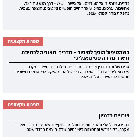
בספרו, מזמין רן אלמוג למסע אל גישת ACT — דרך מגע עם כאב,
מחשבות וערכים, בחיפוש אחר חיים חופשיים ומיטיבים. הוצאה עצמית
בהפקת בודהיספרא, 2026.
ספרות מקצועית
כשהטיפול הופך לסיפור — מדריך ותאוריה לכתיבת
תיאור מקרה פסיכואנליטי
ספרו של ענר גוברין משמש כמדריך ייחודי לכתיבת תיאורי מקרה
פסיכואנליטיים, דרך ביסוס תיאורטי של הפרקטיקה אצל גדולי החשובים
הפסיכואנליטיים. רסלינג, 2026.
ספרות מקצועית
שבויים בדמיון
בספרו, צולל אלי זומר לתופעת החלימה בהקיץ המשבשבת, דרך תיאורי
מקרה, רקע מדעי והתבוננות ביצירתיות שבה. הוצאת פרדס, 2026.