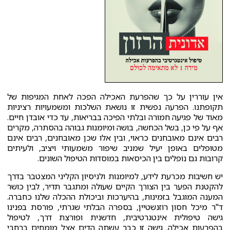
אין עוררין על כך שהפרעת האכילה הפכה לאחת המגיפות של
תקופתנו. הפרעה נפשית זו נושאת השלכות ומשמעויות רציניות
מאוד של פגיעה חמורה ובלתי הפיכה בבריאות, עד כדי אובדן חיים.
אף על פי כן, בשל הכחשה, בושה ומיומנות גבוהה בהסתרה, מקרים
רבים אינם מאובחנים כראוי, ובין אלו שכן מאובחנים, רבים אינם
מטופלים באופן יעיל שמניב שיפור משמעותי ויציב, ולעיתים
קרובות גם נופלים בין הכיסאות במוסדות הטיפול השונים.
יש חשיבות מכרעת לידע, למיומנות ולניסיון הקליני המצטבר בדרך
להקטנת הפער בין הצורך הקיים שעולה ומתגבר תדיר, לבין כושר
המענה המוגבל בזמינות, בהיערכות וביכולת ההכלה שלנו כחברה.
ד"ר מיכל חסון רוזנשטיין, בספרה הבלתי שגרתי, פורסת בפנינו
גישה טיפולית אינטגרטיבית, חדשנית ופורצת דרך, לטיפול
בהפרעות אכילה. גישה זו כבר עשתה הדים אצל מומחים ברחבי