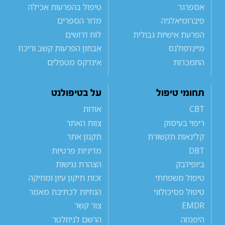
אספרגר
טיפול בהפרעות אכילה
פיברומיאלגיה
מדור הספרים
הפרעת אישיות גבולית
לוח דרושים
מיינדפולנס
אבחון הפרעות קשב וריכוז
התמכרות
אינדקס מטפלים
תחומי טיפול
על בטיפולנט
CBT
אודות
ריפוי בעיסוק
צוות האתר
קלינאות תקשורת
תקנון אתר
DBT
מדיניות פרטיות
ביופידבק
הצהרת נגישות
טיפול משפחתי
זכות תיקון עיון ומחיקה
טיפול פסיכולוגי
הנחיות לכתיבת מאמר
EMDR
צור קשר
היפנוזה
הרשם לניוזלטר