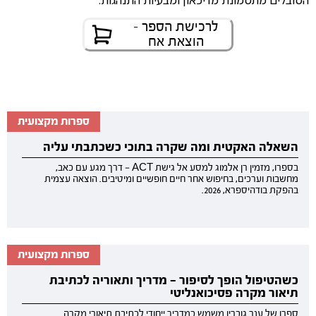
הסובלים מתסמונת מדיכאון ומבעיות התנהגות.
לרכישת הספר -
הוצאת אח
ספרות מקצועית
השאלה האקטית ומה שקרה בתוכי כשכתבתי עליה
בספרו, מזמין רן אלמוג למסע אל גישת ACT — דרך מגע עם כאב,
מחשבות וערכים, בחיפוש אחר חיים חופשיים ומיטיבים. הוצאה עצמית
בהפקת בודהיספרא, 2026.
ספרות מקצועית
כשהטיפול הופך לסיפור — מדריך ותאוריה לכתיבת
תיאור מקרה פסיכואנליטי
ספרו של ענר גוברין משמש כמדריך ייחודי לכתיבת תיאורי מקרה