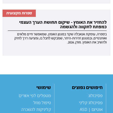
ספרות מקצועית
להחזיר את האומץ - שיקום תחושת הערך העצמי
כמפתח לתקווה ולהגשמה
בספרה, עוסקת אנאבלה שקד במגנון האומץ, שמאפשר חיים מלאים
ואותנטיים, ובמנגנון זהירות-היתר, שמבקש לחבל בו, ומציעה דרך לחזק
ולהשיב את האומץ. מודן, 2026.
חיפושים נפוצים
שימושי
פסיכולוג
מטפלים לפי אזורים
פסיכולוג קליני
טיפול מוזל
אוטיזם | ASD
קליניקות להשכרה