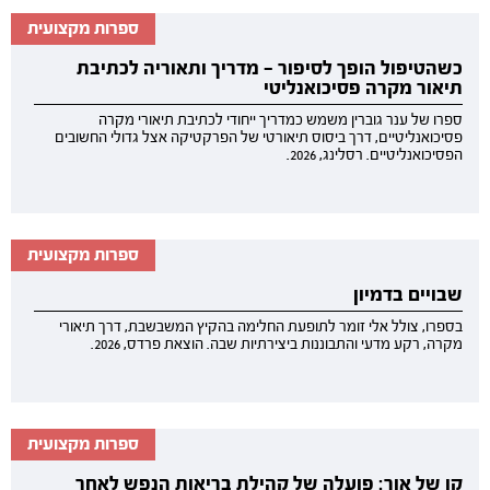
ספרות מקצועית
כשהטיפול הופך לסיפור — מדריך ותאוריה לכתיבת
תיאור מקרה פסיכואנליטי
ספרו של ענר גוברין משמש כמדריך ייחודי לכתיבת תיאורי מקרה
פסיכואנליטיים, דרך ביסוס תיאורטי של הפרקטיקה אצל גדולי החשובים
הפסיכואנליטיים. רסלינג, 2026.
ספרות מקצועית
שבויים בדמיון
בספרו, צולל אלי זומר לתופעת החלימה בהקיץ המשבשבת, דרך תיאורי
מקרה, רקע מדעי והתבוננות ביצירתיות שבה. הוצאת פרדס, 2026.
ספרות מקצועית
קו של אור: פועלה של קהילת בריאות הנפש לאחר