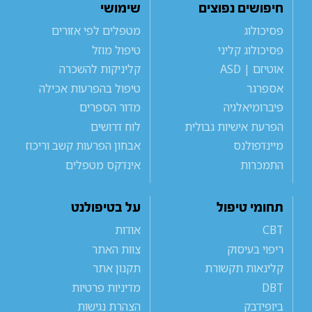
חיפושים נפוצים
שימושי
פסיכולוג
מטפלים לפי אזורים
פסיכולוג קליני
טיפול מוזל
אוטיזם | ASD
קליניקות להשכרה
אספרגר
טיפול בהפרעות אכילה
פיברומיאלגיה
מדור הספרים
הפרעת אישיות גבולית
לוח דרושים
מיינדפולנס
אבחון הפרעות קשב וריכוז
התמכרות
אינדקס מטפלים
תחומי טיפול
על בטיפולנט
CBT
אודות
ריפוי בעיסוק
צוות האתר
קלינאות תקשורת
תקנון אתר
DBT
מדיניות פרטיות
ביופידבק
הצהרת נגישות