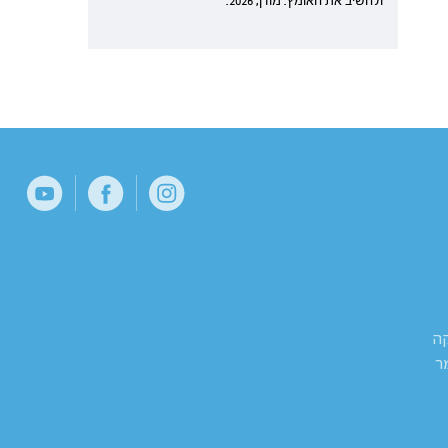
ולהשיב את האומץ. מודן, 2026.
קה
ר