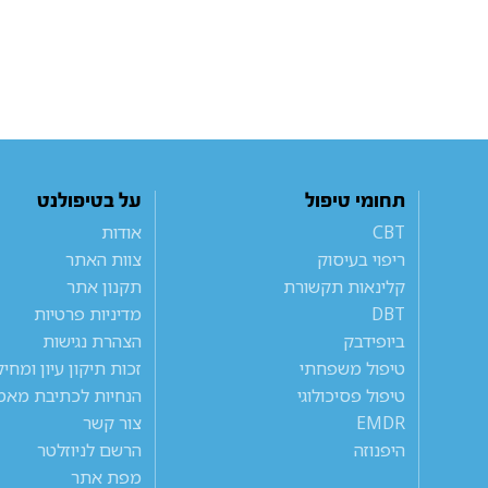
תחומי טיפול
על בטיפולנט
CBT
אודות
ריפוי בעיסוק
צוות האתר
קלינאות תקשורת
תקנון אתר
DBT
מדיניות פרטיות
ביופידבק
הצהרת נגישות
טיפול משפחתי
זכות תיקון עיון ומחי
טיפול פסיכולוגי
הנחיות לכתיבת מאמ
EMDR
צור קשר
היפנוזה
הרשם לניוזלטר
מפת אתר