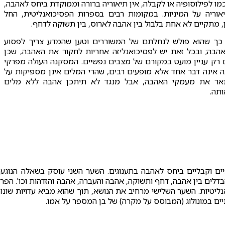
מו לפילוסופיה או לקבלה, אין תיאוריה ברורה וממוקדת ביחס לאהבה,
אוריה על המיניות. במקומות רבים בספרות הפסיכואנליטית, החל
 מתקיים לא אחת בלבול בין אהבה לארוס, בין תשוקה לדחף.
 כך שהוא פולש לנחלתם של המשוררים וטען שהמדע צריך לפסוע
הבה; ובכל זאת יש לפסיכואנליזה אחריות לחקור את האהבה, שכן
רק עניין מועט במקורם של מצבים נפשיים. המסקנה העולה מפרקי
אינה דבר אחד אלא מופעים רבים, שהרי המלים אינן מספיקות על
אר את מעמקי האהבה, אבל מנגד לא תיתכן אהבה ללא מלים
ותה.
ם וקבליים ביחס לאהבה בתענוגים. השער השני עוסק בשאלה הנוגע
לים בין אהבה, דחף ותשוקה, אהבה והעברה, אהבה והזדהות וכו'. הפר
ליטיות. השער השלישי מרחיב את הנושא, תוך שהוא מביא עדויות שונו
יים במונולוג (המבוסס על מקרה) של בן המספר על אמו.