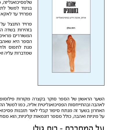
שלפסיכואנליזה, כ
בניגוד למשל לתי
מפרויד עד לאקאן,
פרויד התנצל על
בזהירות בשדה הא
המשוררים מראים 
הספר היא שאהבה 
מנת לתפוס ולת
שמדברות עליה וא
השער הראשון של הספר סוקר בקצרה מקורות פילוסופיי
לאהבה ובהתייחסות הפסיכואנליטית אליה, כמו למשל ההבד
האחרון בשער זה מנתח סיפור קבלי לאור תובנות פסיכואנ
על מיניות ואהבה, כולל מספר דוגמאות קליניות; הוא מסת
על המחברת - רות גולן