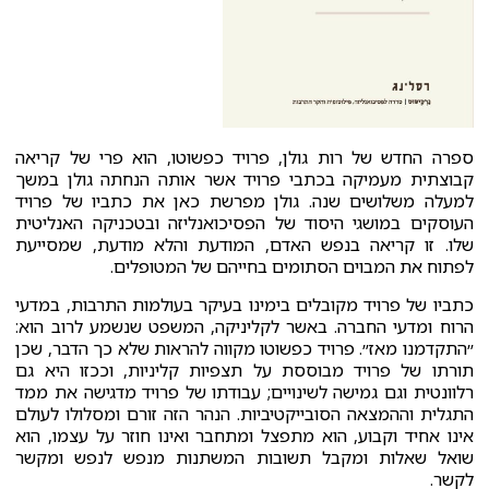
ספרה החדש של רות גולן, פרויד כפשוטו, הוא פרי של קריאה
קבוצתית מעמיקה בכתבי פרויד אשר אותה הנחתה גולן במשך
למעלה משלושים שנה. גולן מפרשת כאן את כתביו של פרויד
העוסקים במושגי היסוד של הפסיכואנליזה ובטכניקה האנליטית
שלו. זו קריאה בנפש האדם, המודעת והלא מודעת, שמסייעת
לפתוח את המבוים הסתומים בחייהם של המטופלים.
כתביו של פרויד מקובלים בימינו בעיקר בעולמות התרבות, במדעי
הרוח ומדעי החברה. באשר לקליניקה, המשפט שנשמע לרוב הוא:
״התקדמנו מאז״. פרויד כפשוטו מקווה להראות שלא כך הדבר, שכן
תורתו של פרויד מבוססת על תצפיות קליניות, וככזו היא גם
רלוונטית וגם גמישה לשינויים; עבודתו של פרויד מדגישה את ממד
התגלית וההמצאה הסובייקטיביות. הנהר הזה זורם ומסלולו לעולם
אינו אחיד וקבוע, הוא מתפצל ומתחבר ואינו חוזר על עצמו, הוא
שואל שאלות ומקבל תשובות המשתנות מנפש לנפש ומקשר
לקשר.