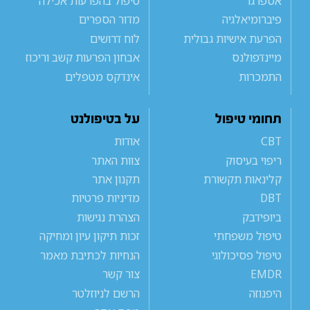
אספרגר
טיפול בהפרעות אכילה
פיברומיאלגיה
מדור הספרים
הפרעת אישיות גבולית
לוח דרושים
מיינדפולנס
אבחון הפרעות קשב וריכוז
התמכרות
אינדקס מטפלים
תחומי טיפול
על בטיפולנט
CBT
אודות
ריפוי בעיסוק
צוות האתר
קלינאות תקשורת
תקנון אתר
DBT
מדיניות פרטיות
ביופידבק
הצהרת נגישות
טיפול משפחתי
זכות תיקון עיון ומחיקה
טיפול פסיכולוגי
הנחיות לכתיבת מאמר
EMDR
צור קשר
היפנוזה
הרשם לניוזלטר