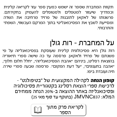
תקוות המחברת שספר זה ישמש כמעין ספר עזר לקריאה קלינית
וכמדריך שיעזור למטפלים ולמטופלים להעמיק בחקירתם.
פרשנותו של לאקאן לתובנות של פרויד מרחיבה את השדה
ומסייעת לשבץ את הפסיכואנליטי בתוך המרקם העכשווי, השפתי
והתרבותי.
על המחברת - רות גולן
רות גולן היא פסיכולוגית קלינית שעוסקת בפסיכואנליזה על פי
משנתם של פרויד ולאקאן. פרסמה עד כה שישה ספרי תיאוריה
בהוצאת רסלינג, ביניהם ״אהבת הפסיכואנליזה״, ״חלל חלום חלון״,
״אהבה בתענוגים״, ״על דעת המקום״. פרסמה שבעה ספרי שירה.
חיה ועובדת ביפו.
קופון הנחה
לקהילה המקצועית של "בטיפולנט" -
לרכישת ספרי הוצאת רסלינג בקטגוריית פסיכולוגיה
ופסיכואנליזה באתר ההוצאה ב-20% הנחה ממחירם
המלא: JMVNC837
(בתוקף עד סוף מאי 25)
לקריאת פרק מתוך
הספר