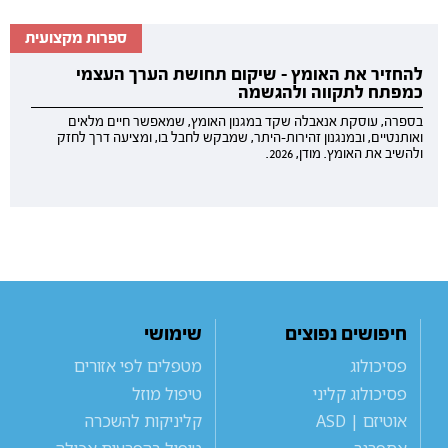
ספרות מקצועית
להחזיר את האומץ - שיקום תחושת הערך העצמי
כמפתח לתקווה ולהגשמה
בספרה, עוסקת אנאבלה שקד במגנון האומץ, שמאפשר חיים מלאים
ואותנטיים, ובמנגנון זהירות-היתר, שמבקש לחבל בו, ומציעה דרך לחזק
ולהשיב את האומץ. מודן, 2026.
חיפושים נפוצים
שימושי
פסיכולוג
מטפלים לפי אזורים
פסיכולוג קליני
טיפול מוזל
אוטיזם | ASD
קליניקות להשכרה