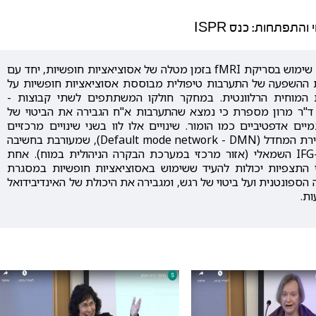
התפתחות: כנס ISPR
ד"ר טלי מרון הציגה את המחקר הנוכחי במהלכו נעשה שימוש בסריקת fMRI בזמן מטלה של אסוציאציות חופשיות, יחד עם
 את ההשפעה של התערבות טיפולית מבוססת אסוציאציות חופשיות על
ות המוחית הרלוונטית. במחקר חולקו המשתתפים לשתי קבוצות -
 ד"ר מרון מספרת כי נמצא שהתערבות א"ח הגבירה את הביטוי של
ים אדפטיביים כמו הומור. שינויים אלו לוו בשני שינויים מרכזיים
בפעילות המוחית: (1) עלייה במעורבות של מערכת ברירת המחדל (Default mode network - DMN), שמעורבת בחשיבה
עצמית המופנית פנימה, ו-(2) ירידה בפעילות של ה-IFG השמאלי (אזור מרכזי במערכת הבקרה הניהולית במוח). אחת
 התצפיות יכולות להעיד ששימוש באסוציאציות חופשיות במסגרת
ספונטנית ועל ביטוי של רגש, ומגבירה את היכולת של האינדיבידואל
ות.