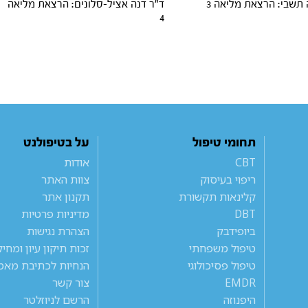
 תשבי: הרצאת מליאה 3
ד"ר דנה אציל-סלונים: הרצאת מליאה
4
תחומי טיפול
על בטיפולנט
CBT
אודות
ריפוי בעיסוק
צוות האתר
קלינאות תקשורת
תקנון אתר
DBT
מדיניות פרטיות
ביופידבק
הצהרת נגישות
טיפול משפחתי
זכות תיקון עיון ומחי
טיפול פסיכולוגי
הנחיות לכתיבת מאמ
EMDR
צור קשר
היפנוזה
הרשם לניוזלטר