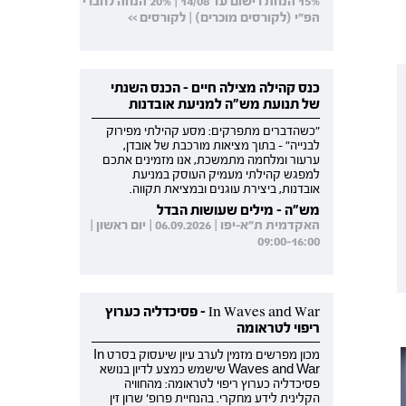
15% הנחת רישום עד 14/08 | 20% הנחה לחברי
הפ"י (לקורסים מוכרים) | לקורסים >>
כנס קהילה מצילה חיים - הכנס השנתי
של תנועת מש"ה למניעת אובדנות
"כשהדברים מתפרקים: מסע קהילתי מפירוק
לבנייה" - בתוך מציאות מורכבת של אובדן,
ערעור ומלחמה מתמשכת, אנו מזמינים אתכם
למפגש קהילתי מעמיק העוסק במניעת
אובדנות, ביצירת עוגנים ובמציאת תקווה.
מש"ה - מילים שעושות הבדל
האקדמית ת"א-יפו | 06.09.2026 | יום ראשון |
09:00-16:00
In Waves and War - פסיכדליה כערוץ
ריפוי לטראומה
מכון מפרשים מזמין לערב עיון שיעסוק בסרט In
Waves and War שישמש כמצע לדיון בנושא
פסיכדליה כערוץ ריפוי לטראומה: מהחוויה
הקלינית לידע מחקרי. בהנחיית פרופ' שרון זין