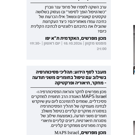
ערב השקה לספרו של פרופ' ענר גוברין
"כשהטיפול הופך לסיפור" ובו נעסוק בשלושה
טקסטים קאנוניים ונשאל: אילו הכרעות של
כתיבה עמדו מאחוריהם? כיצד העקרונות
שהובילו את כתיבתם רלוונטיים לכתיבה הקלינית
כיום?
מכון מפרשים, האקדמית ת"א יפו
מפגש מקוון | 18.10.2026 | יום ראשון | 19:30-
21:00
מעבר לסף הידוע: תהליכי פסיכותרפיה
בשילוב עם טיפול בחומרים משני תודעה
- מחקר, תיאוריה ופרקטיקה
מכון מפרשים לחקר והוראת הפסיכותרפיה ו-
MAPS Israel האגודה הרב תחומית למחקרים
פסיכדליים, שמחים להזמינכם ליום עיון שיוקדש
לבחינה מעמיקה של תהליך הפסיכותרפיה
במסגרת מחקרים קליניים בטיפול משולב
חומרים משני תודעה, באמצעות שילוב של
מסגרות תיאורטיות, דיונים קליניים ותיאורי
מקרה מפורטים ממחקרים קליניים.
מכון מפרשים, MAPS Israel