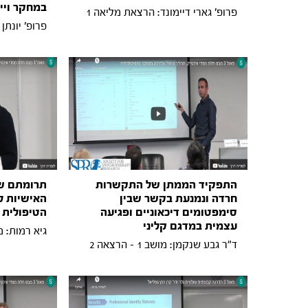
במחקר ויי
פרופ' גארי דיימונד: הרצאת מליאה 1
פרופ' יונתן
התפקיד הממתן של התקשרות
תרומתם ש
חרדה ונמנעת בקשר שבין
האישיות ל
סימפטומים דיכאוניים ופגיעה
הטיפולית 
עצמית במדגם קליני
גיא רמות: מושב 1 -
ד"ר גבע שנקמן: מושב 1 - הרצאה 2