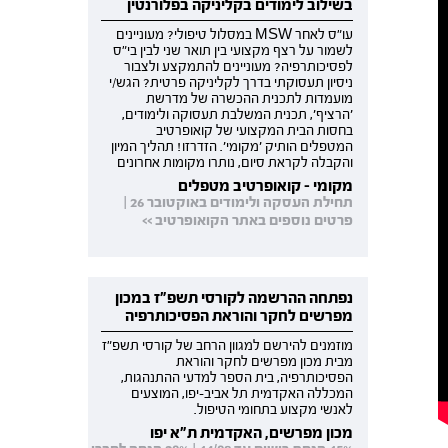
בשילוב לימודים בקליניקה בפלורנטין
עו"ס לאחר MSW במסלול טיפולי? מעוניינים
לשמור על רצף מקצועי בין תואר שני לבין בי"ס
לפסיכותרפיה? מעוניינים להתמקצע ולצבור
ניסיון תעסוקתי בדרך לקליניקה פרטית? הגש/י
מועמדות לתכנית ההכשרה של מדרשת
'הרציף', תכנית המשלבת תעסוקה ולימודים,
בחסות הבית המקצועי של קואופרטיב
המטפלים הותיק 'מקומי'. הזדרזו! תהליך המיון
והקבלה לקראת סיום, נותרו מקומות אחרונים
מקומי - קואופרטיב מטפלים
תחילת העסקה ולימודים באוקטובר 26 |
פרטים נוספים באתר הקואופרטיב >>
נפתחה ההרשמה לקורסי תשפ"ז במכון
מפרשים לחקר והוראת הפסיכותרפיה
מוזמנים להירשם למגוון הרחב של קורסי תשפ"ז
מבית מכון מפרשים לחקר והוראת
הפסיכותרפיה, בית הספר למדעי ההתנהגות,
המכללה האקדמית תל אביב-יפו, המוצעים
לאנשי מקצוע בתחומי הטיפול.
מכון מפרשים, האקדמית ת"א יפו