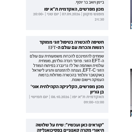
ביימן ויואב בר יוסף.
מכון מפרשים, האקדמית ת"א יפו
מפגש מקוון | 07.09.2026 | יום שני | 20:00-
21:30
חשיפה להכשרה בטיפול זוגי ממוקד
רגשות והכרות עם עולם ה-EFT
שמחים להזמינכם להכרות משמעותית עם עולם
ה-EFT הזוגי. פרופ' רונדה גולדמן, מומחית
עולמית ושותפה של לז גרינברג בפיתוח המודל
הזוגי EFT-C, נענתה להזמנתנו ותגיע לישראל
באוקטובר ותלמד בהכשרה מודולות ברמות
העמקה ויישום שונות.
מכון מפרשים, הקליניקה הקהילתית אוני'
בן גוריון
האקדמית ת"א יפו | 08.10.2026 | יום חמישי |
09:00-13:00
"קוראים כאן ועכשיו": שיח על שלושה
תיאורי מקרה קאנוניים בפסיכואנליזה