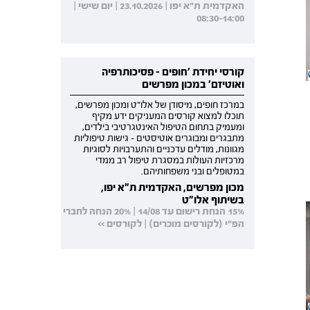
האקדמית ת"א יפו | 23.10.2026 | יום שישי |
08:30-14:00
קורסי יחידת 'חופים - פסיכותרפיה
ואוטיזם' במכון מפרשים
במרכז חופים, מיסודן של אלו"ט ומכון מפרשים,
תוכלו למצוא קורסים המעניקים ידע מקיף
ומעמיק בתחום הטיפול האינטגרטיבי בילדים,
מתבגרים ומבוגרים אוטיסטים - גישות טיפוליות
מגוונות, מודלים עדכניים והתערבויות לסוגיות
מרכזיות העולות במסגרת טיפול רב ממדי
במטופלים ובני משפחותיהם.
מכון מפרשים, האקדמית ת"א יפו,
בשיתוף אלו"ט
15% הנחת רישום עד 14/08 | 20% הנחה לחברי
הפ"י (לקורסים מוכרים) | לקורסים >>