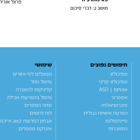
פרופ' אוריה
מושב 2: דברי סיכום
חיפושים נפוצים
שימושי
פסיכולוג
מטפלים לפי אזורים
פסיכולוג קליני
טיפול מוזל
אוטיזם | ASD
קליניקות להשכרה
אספרגר
טיפול בהפרעות אכילה
פיברומיאלגיה
מדור הספרים
הפרעת אישיות גבולית
לוח דרושים
מיינדפולנס
אבחון הפרעות קשב וריכוז
התמכרות
אינדקס מטפלים