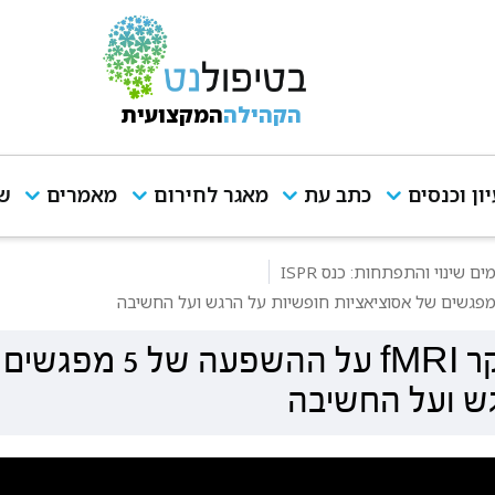
הקהילה
המקצועית
יון וכנסים
כתב עת
מאגר לחירום
מאמרים
שי
 שינוי והתפתחות: כנס ISPR
להבין את הריפוי בדיבור: מחקר fMRI על ההשפע
גש ועל החשיבה