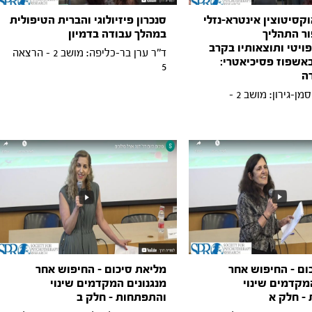
קסיטוצין אינטרא-נזלי
סנכרון פיזיולוגי והברית הטיפולית
ור התהליך
במהלך עבודה בדמיון
ויטי ותוצאותיו בקרב
ד''ר ערן בר-כליפה: מושב 2 - הרצאה
אשפוז פסיכיאטרי:
5
ה
אריאלה גרוסמן-גירון: מושב 2 -
ום - החיפוש אחר
מליאת סיכום - החיפוש אחר
המקדמים שינוי
מנגנונים המקדמים שינוי
- חלק א
והתפתחות - חלק ב