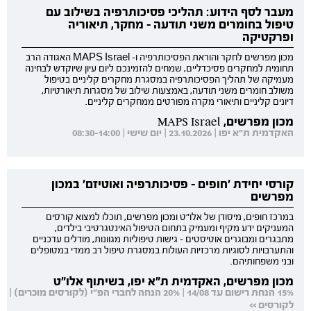
מעבר לסף הידוע: תהליכי פסיכותרפיה בשילוב עם
טיפול בחומרים משני תודעה - מחקר, תיאוריה
ופרקטיקה
מכון מפרשים לחקר והוראת הפסיכותרפיה ו- MAPS Israel האגודה הרב
תחומית למחקרים פסיכדליים, שמחים להזמינכם ליום עיון שיוקדש לבחינה
מעמיקה של תהליך הפסיכותרפיה במסגרת מחקרים קליניים בטיפול
משולב חומרים משני תודעה, באמצעות שילוב של מסגרות תיאורטיות,
דיונים קליניים ותיאורי מקרה מפורטים ממחקרים קליניים.
מכון מפרשים, MAPS Israel
האקדמית ת"א יפו | 23.10.2026 | יום שישי | 08:30-14:00
קורסי יחידת 'חופים - פסיכותרפיה ואוטיזם' במכון
מפרשים
במרכז חופים, מיסודן של אלו"ט ומכון מפרשים, תוכלו למצוא קורסים
המעניקים ידע מקיף ומעמיק בתחום הטיפול האינטגרטיבי בילדים,
מתבגרים ומבוגרים אוטיסטים - גישות טיפוליות מגוונות, מודלים עדכניים
והתערבויות לסוגיות מרכזיות העולות במסגרת טיפול רב ממדי במטופלים
ובני משפחותיהם.
מכון מפרשים, האקדמית ת"א יפו, בשיתוף אלו"ט
15% הנחת רישום עד 14/08 | 20% הנחה לחברי הפ"י (לקורסים מוכרים) |
לקורסים >>