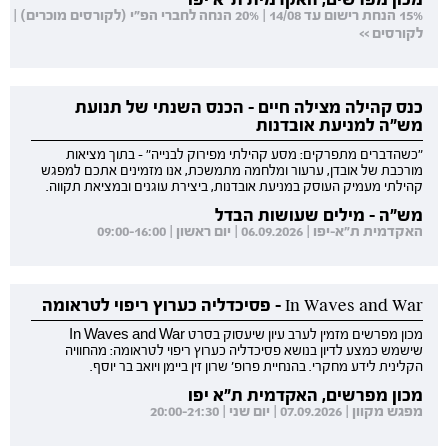
15% הנחת רישום עד 14/08 | 20% הנחה לחברי הפ"י (לקורסים מוכרים) |
לקורסים >>
כנס קהילה מצילה חיים - הכנס השנתי של תנועת
מש"ה למניעת אובדנות
"כשהדברים מתפרקים: מסע קהילתי מפירוק לבנייה" - בתוך מציאות
מורכבת של אובדן, ערעור ומלחמה מתמשכת, אנו מזמינים אתכם למפגש
קהילתי מעמיק העוסק במניעת אובדנות, ביצירת עוגנים ובמציאת תקווה.
מש"ה - מילים שעושות הבדל
האקדמית ת"א-יפו | 06.09.2026 | יום ראשון | 09:00-16:00
In Waves and War - פסיכדליה כערוץ ריפוי לטראומה
מכון מפרשים מזמין לערב עיון שיעסוק בסרט In Waves and War
שישמש כמצע לדיון בנושא פסיכדליה כערוץ ריפוי לטראומה: מהחוויה
הקלינית לידע מחקרי. בהנחיית פרופ' שרון זין ביימן ויואב בר יוסף.
מכון מפרשים, האקדמית ת"א יפו
מפגש מקוון | 07.09.2026 | יום שני | 20:00-21:30