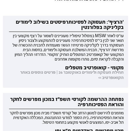
'הרציף': תעסוקה לפסיכותרפיסטים בשילוב לימודים
בקליניקה בפלורנטין
עו"ס לאחר MSW במסלול טיפולי? מעוניינים לשמור על רצף מקצועי בין
תואר שני לבין בי"ס לפסיכותרפיה? מעוניינים להתמקצע ולצבור ניסיון
תעסוקתי בדרך לקליניקה פרטית? הגש/י מועמדות לתכנית ההכשרה של
מדרשת 'הרציף', תכנית המשלבת תעסוקה ולימודים, בחסות הבית
המקצועי של קואופרטיב המטפלים הותיק 'מקומי'. הזדרזו! תהליך המיון
והקבלה לקראת סיום, נותרו מקומות אחרונים
מקומי - קואופרטיב מטפלים
תחילת העסקה ולימודים באוקטובר 26 | פרטים נוספים באתר
הקואופרטיב >>
נפתחה ההרשמה לקורסי תשפ"ז במכון מפרשים לחקר
והוראת הפסיכותרפיה
מוזמנים להירשם למגוון הרחב של קורסי תשפ"ז מבית מכון מפרשים לחקר
והוראת הפסיכותרפיה, בית הספר למדעי ההתנהגות, המכללה האקדמית
תל אביב-יפו, המוצעים לאנשי מקצוע בתחומי הטיפול.
מכון מפרשים, האקדמית ת"א יפו