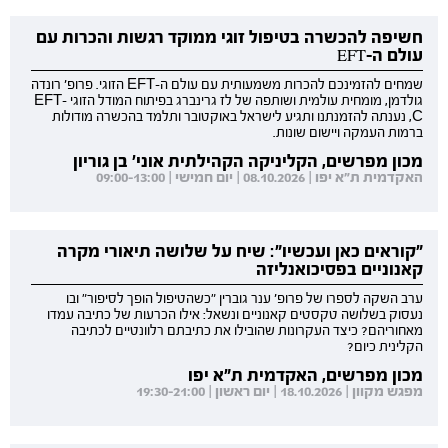
חשיפה להכשרה בטיפול זוגי ממוקד רגשות והכרות עם
עולם ה-EFT
שמחים להזמינכם להכרות משמעותית עם עולם ה-EFT הזוגי. פרופ' רונדה
גולדמן, מומחית עולמית ושותפה של לז גרינברג בפיתוח המודל הזוגי EFT-
C, נענתה להזמנתנו ותגיע לישראל באוקטובר ותלמד בהכשרה מודולות
ברמות העמקה ויישום שונות.
מכון מפרשים, הקליניקה הקהילתית אוני' בן גוריון
האקדמית ת"א יפו | 08.10.2026 | יום חמישי | 09:00-13:00
"קוראים כאן ועכשיו": שיח על שלושה תיאורי מקרה
קאנוניים בפסיכואנליזה
ערב השקה לספרו של פרופ' ענר גוברין "כשהטיפול הופך לסיפור" ובו
נעסוק בשלושה טקסטים קאנוניים ונשאל: אילו הכרעות של כתיבה עמדו
מאחוריהם? כיצד העקרונות שהובילו את כתיבתם רלוונטיים לכתיבה
הקלינית כיום?
מכון מפרשים, האקדמית ת"א יפו
מפגש מקוון | 18.10.2026 | יום ראשון | 19:30-21:00