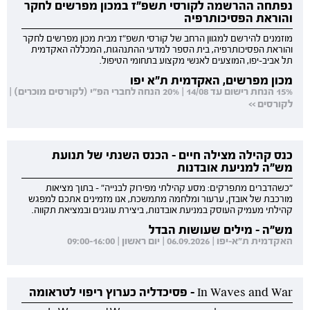
נפתחה ההרשמה לקורסי תשפ"ז במכון מפרשים לחקר
והוראת הפסיכותרפיה
מוזמנים להירשם למגוון הרחב של קורסי תשפ"ז מבית מכון מפרשים לחקר
והוראת הפסיכותרפיה, בית הספר למדעי ההתנהגות, המכללה האקדמית
תל אביב-יפו, המוצעים לאנשי מקצוע בתחומי הטיפול.
מכון מפרשים, האקדמית ת"א יפו
15% הנחת רישום עד 14/08 | 20% הנחה לחברי הפ"י (לקורסים מוכרים) |
לקורסים >>
כנס קהילה מצילה חיים - הכנס השנתי של תנועת
מש"ה למניעת אובדנות
"כשהדברים מתפרקים: מסע קהילתי מפירוק לבנייה" - בתוך מציאות
מורכבת של אובדן, ערעור ומלחמה מתמשכת, אנו מזמינים אתכם למפגש
קהילתי מעמיק העוסק במניעת אובדנות, ביצירת עוגנים ובמציאת תקווה.
מש"ה - מילים שעושות הבדל
האקדמית ת"א-יפו | 06.09.2026 | יום ראשון | 09:00-16:00
In Waves and War - פסיכדליה כערוץ ריפוי לטראומה