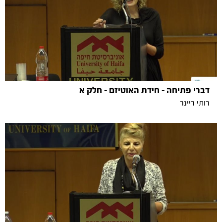
דברי פתיחה - חידת האוטיזם - חלק א
רותי ריינר