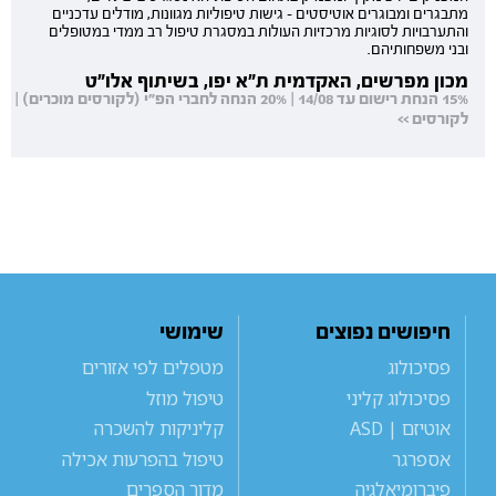
מתבגרים ומבוגרים אוטיסטים - גישות טיפוליות מגוונות, מודלים עדכניים
והתערבויות לסוגיות מרכזיות העולות במסגרת טיפול רב ממדי במטופלים
ובני משפחותיהם.
מכון מפרשים, האקדמית ת"א יפו, בשיתוף אלו"ט
15% הנחת רישום עד 14/08 | 20% הנחה לחברי הפ"י (לקורסים מוכרים) |
לקורסים >>
חיפושים נפוצים
שימושי
פסיכולוג
מטפלים לפי אזורים
פסיכולוג קליני
טיפול מוזל
אוטיזם | ASD
קליניקות להשכרה
אספרגר
טיפול בהפרעות אכילה
פיברומיאלגיה
מדור הספרים