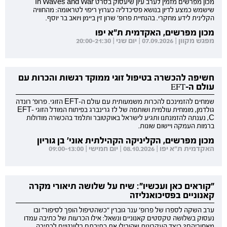
מכון מפרשים מזמין לערב עיון שיעסוק בסרט In Waves and War
שישמש כמצע לדיון בנושא פסיכדליה כערוץ ריפוי לטראומה: מהחוויה
הקלינית לידע מחקרי. בהנחיית פרופ' שרון זין ביימן ויואב בר יוסף.
מכון מפרשים, האקדמית ת"א יפו
מפגש מקוון | 07.09.2026 | יום שני | 20:00-21:30
חשיפה להכשרה בטיפול זוגי ממוקד רגשות והכרות עם
עולם ה-EFT
שמחים להזמינכם להכרות משמעותית עם עולם ה-EFT הזוגי. פרופ' רונדה
גולדמן, מומחית עולמית ושותפה של לז גרינברג בפיתוח המודל הזוגי EFT-
C, נענתה להזמנתנו ותגיע לישראל באוקטובר ותלמד בהכשרה מודולות
ברמות העמקה ויישום שונות.
מכון מפרשים, הקליניקה הקהילתית אוני' בן גוריון
האקדמית ת"א יפו | 08.10.2026 | יום חמישי | 09:00-13:00
"קוראים כאן ועכשיו": שיח על שלושה תיאורי מקרה
קאנוניים בפסיכואנליזה
ערב השקה לספרו של פרופ' ענר גוברין "כשהטיפול הופך לסיפור" ובו
נעסוק בשלושה טקסטים קאנוניים ונשאל: אילו הכרעות של כתיבה עמדו
מאחוריהם? כיצד העקרונות שהובילו את כתיבתם רלוונטיים לכתיבה