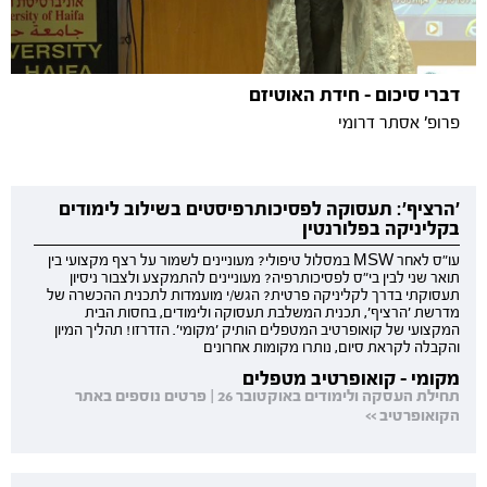
דברי סיכום - חידת האוטיזם
פרופ' אסתר דרומי
'הרציף': תעסוקה לפסיכותרפיסטים בשילוב לימודים
בקליניקה בפלורנטין
עו"ס לאחר MSW במסלול טיפולי? מעוניינים לשמור על רצף מקצועי בין
תואר שני לבין בי"ס לפסיכותרפיה? מעוניינים להתמקצע ולצבור ניסיון
תעסוקתי בדרך לקליניקה פרטית? הגש/י מועמדות לתכנית ההכשרה של
מדרשת 'הרציף', תכנית המשלבת תעסוקה ולימודים, בחסות הבית
המקצועי של קואופרטיב המטפלים הותיק 'מקומי'. הזדרזו! תהליך המיון
והקבלה לקראת סיום, נותרו מקומות אחרונים
מקומי - קואופרטיב מטפלים
תחילת העסקה ולימודים באוקטובר 26 | פרטים נוספים באתר
הקואופרטיב >>