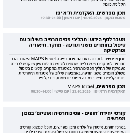
הקלינית כיום?
מכון מפרשים, האקדמית ת"א יפו
מפגש מקוון | 18.10.2026 | יום ראשון | 19:30-21:00
מעבר לסף הידוע: תהליכי פסיכותרפיה בשילוב עם
טיפול בחומרים משני תודעה - מחקר, תיאוריה
ופרקטיקה
מכון מפרשים לחקר והוראת הפסיכותרפיה ו- MAPS Israel האגודה הרב
תחומית למחקרים פסיכדליים, שמחים להזמינכם ליום עיון שיוקדש לבחינה
מעמיקה של תהליך הפסיכותרפיה במסגרת מחקרים קליניים בטיפול
משולב חומרים משני תודעה, באמצעות שילוב של מסגרות תיאורטיות,
דיונים קליניים ותיאורי מקרה מפורטים ממחקרים קליניים.
מכון מפרשים, MAPS Israel
האקדמית ת"א יפו | 23.10.2026 | יום שישי | 08:30-14:00
קורסי יחידת 'חופים - פסיכותרפיה ואוטיזם' במכון
מפרשים
במרכז חופים, מיסודן של אלו"ט ומכון מפרשים, תוכלו למצוא קורסים
המעניקים ידע מקיף ומעמיק בתחום הטיפול האינטגרטיבי בילדים,