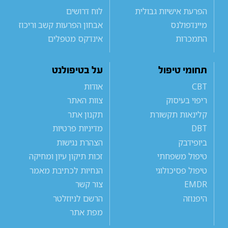
הפרעת אישיות גבולית
לוח דרושים
מיינדפולנס
אבחון הפרעות קשב וריכוז
התמכרות
אינדקס מטפלים
תחומי טיפול
על בטיפולנט
CBT
אודות
ריפוי בעיסוק
צוות האתר
קלינאות תקשורת
תקנון אתר
DBT
מדיניות פרטיות
ביופידבק
הצהרת נגישות
טיפול משפחתי
זכות תיקון עיון ומחיקה
טיפול פסיכולוגי
הנחיות לכתיבת מאמר
EMDR
צור קשר
היפנוזה
הרשם לניוזלטר
מפת אתר