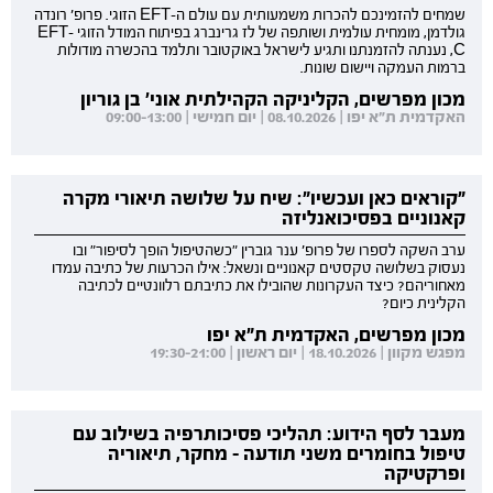
שמחים להזמינכם להכרות משמעותית עם עולם ה-EFT הזוגי. פרופ' רונדה
גולדמן, מומחית עולמית ושותפה של לז גרינברג בפיתוח המודל הזוגי EFT-
C, נענתה להזמנתנו ותגיע לישראל באוקטובר ותלמד בהכשרה מודולות
ברמות העמקה ויישום שונות.
מכון מפרשים, הקליניקה הקהילתית אוני' בן גוריון
האקדמית ת"א יפו | 08.10.2026 | יום חמישי | 09:00-13:00
"קוראים כאן ועכשיו": שיח על שלושה תיאורי מקרה
קאנוניים בפסיכואנליזה
ערב השקה לספרו של פרופ' ענר גוברין "כשהטיפול הופך לסיפור" ובו
נעסוק בשלושה טקסטים קאנוניים ונשאל: אילו הכרעות של כתיבה עמדו
מאחוריהם? כיצד העקרונות שהובילו את כתיבתם רלוונטיים לכתיבה
הקלינית כיום?
מכון מפרשים, האקדמית ת"א יפו
מפגש מקוון | 18.10.2026 | יום ראשון | 19:30-21:00
מעבר לסף הידוע: תהליכי פסיכותרפיה בשילוב עם
טיפול בחומרים משני תודעה - מחקר, תיאוריה
ופרקטיקה