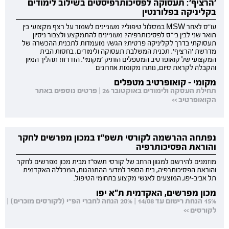
'הרציף': תעסוקה לפסיכותרפיסטים בשילוב לימודים
בקליניקה בפלורנטין
עו"ס לאחר MSW במסלול טיפולי? מעוניינים לשמור על רצף מקצועי בין
תואר שני לבין בי"ס לפסיכותרפיה? מעוניינים להתמקצע ולצבור ניסיון
תעסוקתי בדרך לקליניקה פרטית? הגש/י מועמדות לתכנית ההכשרה של
מדרשת 'הרציף', תכנית המשלבת תעסוקה ולימודים, בחסות הבית
המקצועי של קואופרטיב המטפלים הותיק 'מקומי'. הזדרזו! תהליך המיון
והקבלה לקראת סיום, נותרו מקומות אחרונים
מקומי - קואופרטיב מטפלים
תחילת העסקה ולימודים באוקטובר 26 | פרטים נוספים באתר
הקואופרטיב >>
נפתחה ההרשמה לקורסי תשפ"ז במכון מפרשים לחקר
והוראת הפסיכותרפיה
מוזמנים להירשם למגוון הרחב של קורסי תשפ"ז מבית מכון מפרשים לחקר
והוראת הפסיכותרפיה, בית הספר למדעי ההתנהגות, המכללה האקדמית
תל אביב-יפו, המוצעים לאנשי מקצוע בתחומי הטיפול.
מכון מפרשים, האקדמית ת"א יפו
15% הנחת רישום עד 14/08 | 20% הנחה לחברי הפ"י (לקורסים מוכרים) |
לקורסים >>