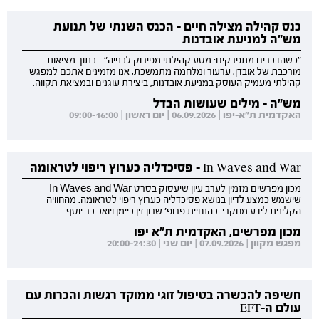
כנס קהילה מצילה חיים - הכנס השנתי של תנועת
מש"ה למניעת אובדנות
"כשהדברים מתפרקים: מסע קהילתי מפירוק לבנייה" - בתוך מציאות
מורכבת של אובדן, ערעור ומלחמה מתמשכת, אנו מזמינים אתכם למפגש
קהילתי מעמיק העוסק במניעת אובדנות, ביצירת עוגנים ובמציאת תקווה.
מש"ה - מילים שעושות הבדל
האקדמית ת"א-יפו | 06.09.2026 | יום ראשון | 09:00-16:00
In Waves and War - פסיכדליה כערוץ ריפוי לטראומה
מכון מפרשים מזמין לערב עיון שיעסוק בסרט In Waves and War
שישמש כמצע לדיון בנושא פסיכדליה כערוץ ריפוי לטראומה: מהחוויה
הקלינית לידע מחקרי. בהנחיית פרופ' שרון זין ביימן ויואב בר יוסף.
מכון מפרשים, האקדמית ת"א יפו
מפגש מקוון | 07.09.2026 | יום שני | 20:00-21:30
חשיפה להכשרה בטיפול זוגי ממוקד רגשות והכרות עם
עולם ה-EFT