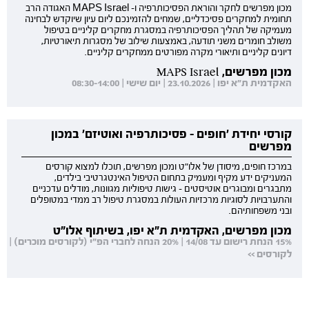
מכון מפרשים לחקר והוראת הפסיכותרפיה ו- MAPS Israel האגודה הרב
תחומית למחקרים פסיכדליים, שמחים להזמינכם ליום עיון שיוקדש לבחינה
מעמיקה של תהליך הפסיכותרפיה במסגרת מחקרים קליניים בטיפול
משולב חומרים משני תודעה, באמצעות שילוב של מסגרות תיאורטיות,
דיונים קליניים ותיאורי מקרה מפורטים ממחקרים קליניים.
מכון מפרשים, MAPS Israel
האקדמית ת"א יפו | 23.10.2026 | יום שישי | 08:30-14:00
קורסי יחידת 'חופים - פסיכותרפיה ואוטיזם' במכון
מפרשים
במרכז חופים, מיסודן של אלו"ט ומכון מפרשים, תוכלו למצוא קורסים
המעניקים ידע מקיף ומעמיק בתחום הטיפול האינטגרטיבי בילדים,
מתבגרים ומבוגרים אוטיסטים - גישות טיפוליות מגוונות, מודלים עדכניים
והתערבויות לסוגיות מרכזיות העולות במסגרת טיפול רב ממדי במטופלים
ובני משפחותיהם.
מכון מפרשים, האקדמית ת"א יפו, בשיתוף אלו"ט
15% הנחת רישום עד 14/08 | 20% הנחה לחברי הפ"י (לקורסים מוכרים) |
לקורסים >>