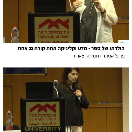
הולדתו של ספר - מדע וקליניקה תחת קורת גג אחת
פרופ' אסתר דרומי: הרצאה 1