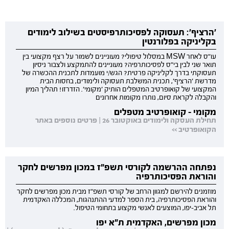
'הרציף': תעסוקה לפסיכותרפיסטים בשילוב לימודים
בקליניקה בפלורנטין
עו"ס לאחר MSW במסלול טיפולי? מעוניינים לשמור על רצף מקצועי בין
תואר שני לבין בי"ס לפסיכותרפיה? מעוניינים להתמקצע ולצבור ניסיון
תעסוקתי בדרך לקליניקה פרטית? הגש/י מועמדות לתכנית ההכשרה של
מדרשת 'הרציף', תכנית המשלבת תעסוקה ולימודים, בחסות הבית
המקצועי של קואופרטיב המטפלים הותיק 'מקומי'. הזדרזו! תהליך המיון
והקבלה לקראת סיום, נותרו מקומות אחרונים
מקומי - קואופרטיב מטפלים
תחילת העסקה ולימודים באוקטובר 26 | פרטים נוספים באתר
הקואופרטיב >>
נפתחה ההרשמה לקורסי תשפ"ז במכון מפרשים לחקר
והוראת הפסיכותרפיה
מוזמנים להירשם למגוון הרחב של קורסי תשפ"ז מבית מכון מפרשים לחקר
והוראת הפסיכותרפיה, בית הספר למדעי ההתנהגות, המכללה האקדמית
תל אביב-יפו, המוצעים לאנשי מקצוע בתחומי הטיפול.
מכון מפרשים, האקדמית ת"א יפו