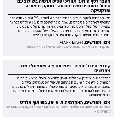
מעבר לסף הידוע: תהליכי פסיכותרפיה בשילוב עם
טיפול בחומרים משני תודעה - מחקר, תיאוריה
ופרקטיקה
מכון מפרשים לחקר והוראת הפסיכותרפיה ו- MAPS Israel האגודה הרב
תחומית למחקרים פסיכדליים, שמחים להזמינכם ליום עיון שיוקדש לבחינה
מעמיקה של תהליך הפסיכותרפיה במסגרת מחקרים קליניים בטיפול
משולב חומרים משני תודעה, באמצעות שילוב של מסגרות תיאורטיות,
דיונים קליניים ותיאורי מקרה מפורטים ממחקרים קליניים.
מכון מפרשים, MAPS Israel
האקדמית ת"א יפו | 23.10.2026 | יום שישי | 08:30-14:00
קורסי יחידת 'חופים - פסיכותרפיה ואוטיזם' במכון
מפרשים
במרכז חופים, מיסודן של אלו"ט ומכון מפרשים, תוכלו למצוא קורסים
המעניקים ידע מקיף ומעמיק בתחום הטיפול האינטגרטיבי בילדים,
מתבגרים ומבוגרים אוטיסטים - גישות טיפוליות מגוונות, מודלים עדכניים
והתערבויות לסוגיות מרכזיות העולות במסגרת טיפול רב ממדי במטופלים
ובני משפחותיהם.
מכון מפרשים, האקדמית ת"א יפו, בשיתוף אלו"ט
15% הנחת רישום עד 14/08 | 20% הנחה לחברי הפ"י (לקורסים מוכרים) |
לקורסים >>