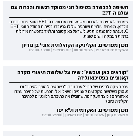
חשיפה להכשרה בטיפול זוגי ממוקד רגשות והכרות עם
עולם ה-EFT
שמחים להזמינכם להכרות משמעותית עם עולם ה-EFT הזוגי. פרופ' רונדה
גולדמן, מומחית עולמית ושותפה של לז גרינברג בפיתוח המודל הזוגי EFT-
C, נענתה להזמנתנו ותגיע לישראל באוקטובר ותלמד בהכשרה מודולות
ברמות העמקה ויישום שונות.
מכון מפרשים, הקליניקה הקהילתית אוני' בן גוריון
האקדמית ת"א יפו | 08.10.2026 | יום חמישי | 09:00-13:00
"קוראים כאן ועכשיו": שיח על שלושה תיאורי מקרה
קאנוניים בפסיכואנליזה
ערב השקה לספרו של פרופ' ענר גוברין "כשהטיפול הופך לסיפור" ובו
נעסוק בשלושה טקסטים קאנוניים ונשאל: אילו הכרעות של כתיבה עמדו
מאחוריהם? כיצד העקרונות שהובילו את כתיבתם רלוונטיים לכתיבה
הקלינית כיום?
מכון מפרשים, האקדמית ת"א יפו
מפגש מקוון | 18.10.2026 | יום ראשון | 19:30-21:00