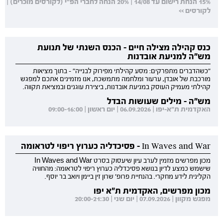
15% הנחת רישום עד 14/08 | 20% הנחה לחברי הפ"י (לקורסים מוכרים) |
לקורסים >>
כנס קהילה מצילה חיים - הכנס השנתי של תנועת
מש"ה למניעת אובדנות
"כשהדברים מתפרקים: מסע קהילתי מפירוק לבנייה" - בתוך מציאות
מורכבת של אובדן, ערעור ומלחמה מתמשכת, אנו מזמינים אתכם למפגש
קהילתי מעמיק העוסק במניעת אובדנות, ביצירת עוגנים ובמציאת תקווה.
מש"ה - מילים שעושות הבדל
האקדמית ת"א-יפו | 06.09.2026 | יום ראשון | 09:00-16:00
In Waves and War - פסיכדליה כערוץ ריפוי לטראומה
מכון מפרשים מזמין לערב עיון שיעסוק בסרט In Waves and War
שישמש כמצע לדיון בנושא פסיכדליה כערוץ ריפוי לטראומה: מהחוויה
הקלינית לידע מחקרי. בהנחיית פרופ' שרון זין ביימן ויואב בר יוסף.
מכון מפרשים, האקדמית ת"א יפו
מפגש מקוון | 07.09.2026 | יום שני | 20:00-21:30