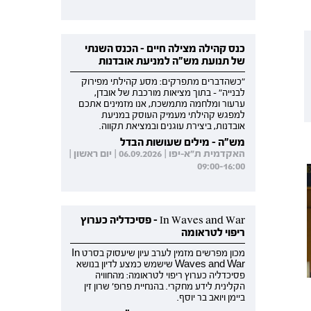
כנס קהילה מצילה חיים - הכנס השנתי
של תנועת מש"ה למניעת אובדנות
"כשהדברים מתפרקים: מסע קהילתי מפירוק
לבנייה" - בתוך מציאות מורכבת של אובדן,
ערעור ומלחמה מתמשכת, אנו מזמינים אתכם
למפגש קהילתי מעמיק העוסק במניעת
אובדנות, ביצירת עוגנים ובמציאת תקווה.
מש"ה - מילים שעושות הבדל
האקדמית ת"א-יפו | 06.09.2026 | יום ראשון |
09:00-16:00
In Waves and War - פסיכדליה כערוץ
ריפוי לטראומה
מכון מפרשים מזמין לערב עיון שיעסוק בסרט In
Waves and War שישמש כמצע לדיון בנושא
פסיכדליה כערוץ ריפוי לטראומה: מהחוויה
הקלינית לידע מחקרי. בהנחיית פרופ' שרון זין
ביימן ויואב בר יוסף.