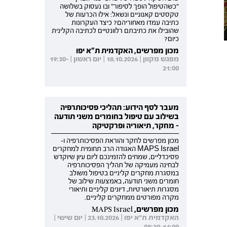
"כשהטיפול הופך לסיפור" ובו נעסוק בשלושה
טקסטים קאנוניים ונשאל: אילו הכרעות של
כתיבה עמדו מאחוריהם? כיצד העקרונות
שהובילו את כתיבתם רלוונטיים לכתיבה הקלינית
כיום?
מכון מפרשים, האקדמית ת"א יפו
מפגש מקוון | 18.10.2026 | יום ראשון | 19:30-
21:00
מעבר לסף הידוע: תהליכי פסיכותרפיה
בשילוב עם טיפול בחומרים משני תודעה
- מחקר, תיאוריה ופרקטיקה
מכון מפרשים לחקר והוראת הפסיכותרפיה ו-
MAPS Israel האגודה הרב תחומית למחקרים
פסיכדליים, שמחים להזמינכם ליום עיון שיוקדש
לבחינה מעמיקה של תהליך הפסיכותרפיה
במסגרת מחקרים קליניים בטיפול משולב
חומרים משני תודעה, באמצעות שילוב של
מסגרות תיאורטיות, דיונים קליניים ותיאורי
מקרה מפורטים ממחקרים קליניים.
מכון מפרשים, MAPS Israel
האקדמית ת"א יפו | 23.10.2026 | יום שישי |
08:30-14:00