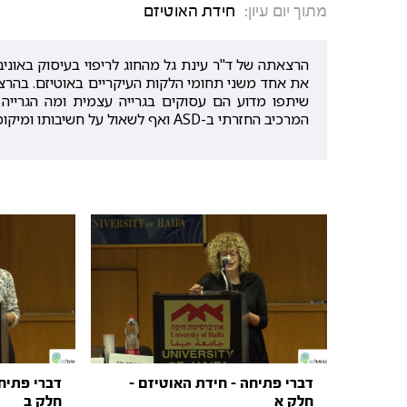
מתוך יום עיון:
חידת האוטיזם
הרצאתה של ד"ר עינת גל מהחוג לריפוי בעיסוק באוני
את אחד משני תחומי הלקות העיקריים באוטיזם. בהרצא
שיתפו מדוע הם עסוקים בגרייה עצמית ומה הגרייה
המרכיב החזרתי ב-ASD ואף לשאול על חשיבותו ומיקומו של סימפטום זה בתהליך אבחון ההפרעות על הרצף.
דברי פתיחה - חידת האוטיזם -
דברי פתיחה
חלק א
חלק ב