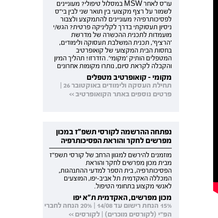
עו"ס לאחר MSW במסלול טיפולי? מעוניינים
לשמור על רצף מקצועי בין תואר שני לבין בי"ס
לפסיכותרפיה? מעוניינים להתמקצע ולצבור
ניסיון תעסוקתי בדרך לקליניקה פרטית? הגש/י
מועמדות לתכנית ההכשרה של מדרשת
'הרציף', תכנית המשלבת תעסוקה ולימודים,
בחסות הבית המקצועי של קואופרטיב
המטפלים הותיק 'מקומי'. הזדרזו! תהליך המיון
והקבלה לקראת סיום, נותרו מקומות אחרונים
מקומי - קואופרטיב מטפלים
תחילת העסקה ולימודים באוקטובר 26 |
פרטים נוספים באתר הקואופרטיב >>
נפתחה ההרשמה לקורסי תשפ"ז במכון
מפרשים לחקר והוראת הפסיכותרפיה
מוזמנים להירשם למגוון הרחב של קורסי תשפ"ז
מבית מכון מפרשים לחקר והוראת
הפסיכותרפיה, בית הספר למדעי ההתנהגות,
המכללה האקדמית תל אביב-יפו, המוצעים
לאנשי מקצוע בתחומי הטיפול.
מכון מפרשים, האקדמית ת"א יפו
15% הנחת רישום עד 14/08 | 20% הנחה לחברי
הפ"י (לקורסים מוכרים) | לקורסים >>