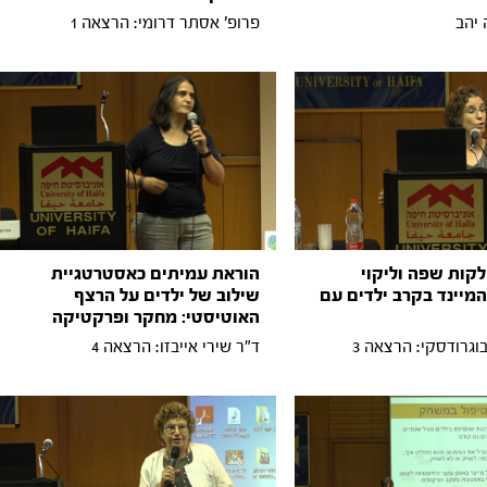
 יהב
פרופ' אסתר דרומי: הרצאה 1
לקות שפה וליקוי
הוראת עמיתים כאסטרטגיית
המיינד בקרב ילדים עם
שילוב של ילדים על הרצף
האוטיסטי: מחקר ופרקטיקה
וגרודסקי: הרצאה 3
ד"ר שירי אייבזו: הרצאה 4