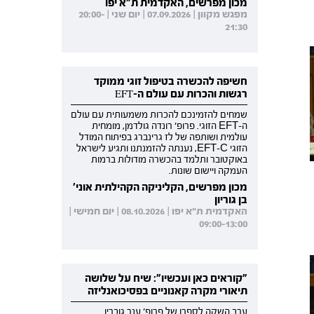
מכון מפרשים, האקדמית ת"א יפו
מפגש מקוון | 07.09.2026 | יום שני | 20:00-
21:30
חשיפה להכשרה בטיפול זוגי ממוקד
רגשות והכרות עם עולם ה-EFT
שמחים להזמינכם להכרות משמעותית עם עולם
ה-EFT הזוגי. פרופ' רונדה גולדמן, מומחית
עולמית ושותפה של לז גרינברג בפיתוח המודל
הזוגי EFT-C, נענתה להזמנתנו ותגיע לישראל
באוקטובר ותלמד בהכשרה מודולות ברמות
העמקה ויישום שונות.
מכון מפרשים, הקליניקה הקהילתית אוני'
בן גוריון
האקדמית ת"א יפו | 08.10.2026 | יום חמישי |
09:00-13:00
"קוראים כאן ועכשיו": שיח על שלושה
תיאורי מקרה קאנוניים בפסיכואנליזה
ערב השקה לספרו של פרופ' ענר גוברין