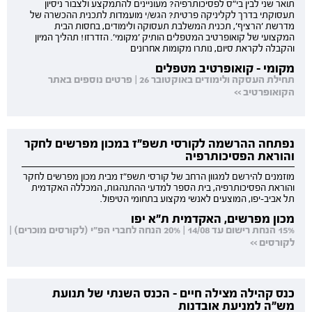
תואר שני לבין בי"ס לפסיכותרפיה? מעוניינים להתמקצע ולצבור ניסיון
תעסוקתי בדרך לקליניקה פרטית? הגש/י מועמדות לתכנית ההכשרה של
מדרשת 'הרציף', תכנית המשלבת תעסוקה ולימודים, בחסות הבית
המקצועי של קואופרטיב המטפלים הותיק 'מקומי'. הזדרזו! תהליך המיון
והקבלה לקראת סיום, נותרו מקומות אחרונים
מקומי - קואופרטיב מטפלים
תחילת העסקה ולימודים באוקטובר 26 | פרטים נוספים באתר
הקואופרטיב >>
נפתחה ההרשמה לקורסי תשפ"ז במכון מפרשים לחקר
והוראת הפסיכותרפיה
מוזמנים להירשם למגוון הרחב של קורסי תשפ"ז מבית מכון מפרשים לחקר
והוראת הפסיכותרפיה, בית הספר למדעי ההתנהגות, המכללה האקדמית
תל אביב-יפו, המוצעים לאנשי מקצוע בתחומי הטיפול.
מכון מפרשים, האקדמית ת"א יפו
15% הנחת רישום עד 14/08 | 20% הנחה לחברי הפ"י (לקורסים מוכרים) |
לקורסים >>
כנס קהילה מצילה חיים - הכנס השנתי של תנועת
מש"ה למניעת אובדנות