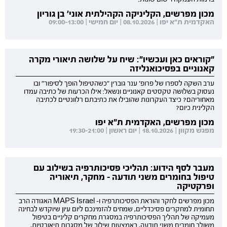
מכון מפרשים, הקליניקה הקהילתית אוני' בן גוריון
האקדמית ת"א יפו | 08.10.2026 | יום חמישי | 09:00-13:00
"קוראים כאן ועכשיו": שיח על שלושה תיאורי מקרה
קאנוניים בפסיכואנליזה
ערב השקה לספרו של פרופ' ענר גוברין "כשהטיפול הופך לסיפור" ובו
נעסוק בשלושה טקסטים קאנוניים ונשאל: אילו הכרעות של כתיבה עמדו
מאחוריהם? כיצד העקרונות שהובילו את כתיבתם רלוונטיים לכתיבה
הקלינית כיום?
מכון מפרשים, האקדמית ת"א יפו
מפגש מקוון | 18.10.2026 | יום ראשון | 19:30-21:00
מעבר לסף הידוע: תהליכי פסיכותרפיה בשילוב עם
טיפול בחומרים משני תודעה - מחקר, תיאוריה
ופרקטיקה
מכון מפרשים לחקר והוראת הפסיכותרפיה ו- MAPS Israel האגודה הרב
תחומית למחקרים פסיכדליים, שמחים להזמינכם ליום עיון שיוקדש לבחינה
מעמיקה של תהליך הפסיכותרפיה במסגרת מחקרים קליניים בטיפול
משולב חומרים משני תודעה, באמצעות שילוב של מסגרות תיאורטיות,