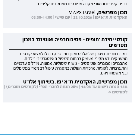
דיונים קליניים ותיאורי מקרה מפורטים ממחקרים קליניים.
מכון מפרשים, MAPS Israel
האקדמית ת"א יפו | 23.10.2026 | יום שישי | 08:30-14:00
קורסי יחידת 'חופים - פסיכותרפיה ואוטיזם' במכון
מפרשים
במרכז חופים, מיסודן של אלו"ט ומכון מפרשים, תוכלו למצוא קורסים
המעניקים ידע מקיף ומעמיק בתחום הטיפול האינטגרטיבי בילדים,
מתבגרים ומבוגרים אוטיסטים - גישות טיפוליות מגוונות, מודלים עדכניים
והתערבויות לסוגיות מרכזיות העולות במסגרת טיפול רב ממדי במטופלים
ובני משפחותיהם.
מכון מפרשים, האקדמית ת"א יפו, בשיתוף אלו"ט
15% הנחת רישום עד 14/08 | 20% הנחה לחברי הפ"י (לקורסים מוכרים) |
לקורסים >>