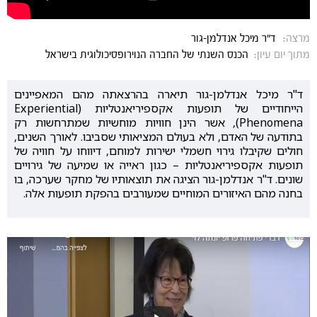
מרצה:
ד"ר מיכל אנדלמן-גור
מתוך יום עיון:
הכנס השנתי של החברה הנוירופסיכולוגית בישראל
ד"ר מיכל אנדלמן-גור תיארה בהרצאתה מהם המאפיינים
הייחודיים של תופעות אקספיריאנטליות (Experiential
Phenomena), אשר הינן חוויות מוחשיות שמתרחשות רק
בתודעה של האדם, ולא בעולם המציאותי שסביבו. לאורך השנים,
חולים שקיבלו גירוי חשמלי ישירות למוחם, דיווחו על חוויה של
תופעות אקספיריאנטליות – כגון ראייה או שמיעה של גירויים
שונים. ד"ר אנדלמן-גור הציגה את תוצאותיו של מחקר שערכה, בו
בחנה מהם האיזורים המוחיים שמעורבים בהפקת תופעות אלה.