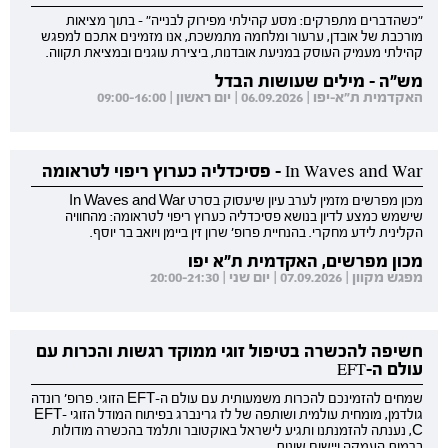
"כשהדברים מתפרקים: מסע קהילתי מפירוק לבנייה" - בתוך מציאות
מורכבת של אובדן, ערעור ומלחמה מתמשכת, אנו מזמינים אתכם למפגש
קהילתי מעמיק העוסק במניעת אובדנות, ביצירת עוגנים ובמציאת תקווה.
מש"ה - מילים שעושות הבדל
האקדמית ת"א-יפו | 06.09.2026 | יום ראשון | 09:00-16:00
In Waves and War - פסיכדליה כערוץ ריפוי לטראומה
מכון מפרשים מזמין לערב עיון שיעסוק בסרט In Waves and War
שישמש כמצע לדיון בנושא פסיכדליה כערוץ ריפוי לטראומה: מהחוויה
הקלינית לידע מחקרי. בהנחיית פרופ' שרון זין ביימן ויואב בר יוסף.
מכון מפרשים, האקדמית ת"א יפו
מפגש מקוון | 07.09.2026 | יום שני | 20:00-21:30
חשיפה להכשרה בטיפול זוגי ממוקד רגשות והכרות עם
עולם ה-EFT
שמחים להזמינכם להכרות משמעותית עם עולם ה-EFT הזוגי. פרופ' רונדה
גולדמן, מומחית עולמית ושותפה של לז גרינברג בפיתוח המודל הזוגי EFT-
C, נענתה להזמנתנו ותגיע לישראל באוקטובר ותלמד בהכשרה מודולות
ברמות העמקה ויישום שונות.