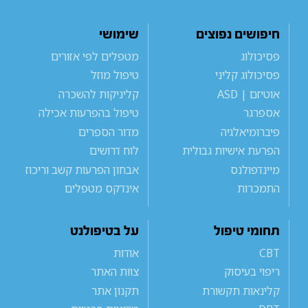
חיפושים נפוצים
שימושי
פסיכולוג
מטפלים לפי אזורים
פסיכולוג קליני
טיפול מוזל
אוטיזם | ASD
קליניקות להשכרה
אספרגר
טיפול בהפרעות אכילה
פיברומיאלגיה
מדור הספרים
הפרעת אישיות גבולית
לוח דרושים
מיינדפולנס
אבחון הפרעות קשב וריכוז
התמכרות
אינדקס מטפלים
תחומי טיפול
על בטיפולנט
CBT
אודות
ריפוי בעיסוק
צוות האתר
קלינאות תקשורת
תקנון אתר