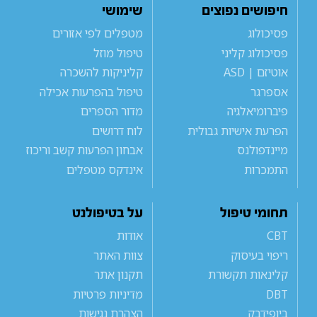
חיפושים נפוצים
שימושי
פסיכולוג
מטפלים לפי אזורים
פסיכולוג קליני
טיפול מוזל
אוטיזם | ASD
קליניקות להשכרה
אספרגר
טיפול בהפרעות אכילה
פיברומיאלגיה
מדור הספרים
הפרעת אישיות גבולית
לוח דרושים
מיינדפולנס
אבחון הפרעות קשב וריכוז
התמכרות
אינדקס מטפלים
תחומי טיפול
על בטיפולנט
CBT
אודות
ריפוי בעיסוק
צוות האתר
קלינאות תקשורת
תקנון אתר
DBT
מדיניות פרטיות
ביופידבק
הצהרת נגישות