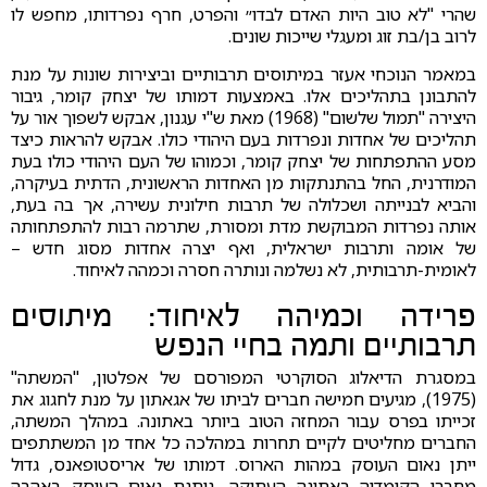
שהרי "לא טוב היות האדם לבדו״ והפרט, חרף נפרדותו, מחפש לו
לרוב בן/בת זוג ומעגלי שייכות שונים.
במאמר הנוכחי אעזר במיתוסים תרבותיים וביצירות שונות על מנת
להתבונן בתהליכים אלו. באמצעות דמותו של יצחק קומר, גיבור
היצירה "תמול שלשום" (1968) מאת ש"י עגנון, אבקש לשפוך אור על
תהליכים של אחדות ונפרדות בעם היהודי כולו. אבקש להראות כיצד
מסע ההתפתחות של יצחק קומר, וכמוהו של העם היהודי כולו בעת
המודרנית, החל בהתנתקות מן האחדות הראשונית, הדתית בעיקרה,
והביא לבנייתה ושכלולה של תרבות חילונית עשירה, אך בה בעת,
אותה נפרדות המבוקשת מדת ומסורת, שתרמה רבות להתפתחותה
של אומה ותרבות ישראלית, ואף יצרה אחדות מסוג חדש –
לאומית-תרבותית, לא נשלמה ונותרה חסרה וכמהה לאיחוד.
פרידה וכמיהה לאיחוד: מיתוסים
תרבותיים ותמה בחיי הנפש
במסגרת הדיאלוג הסוקרטי המפורסם של אפלטון, "המשתה"
(1975), מגיעים חמישה חברים לביתו של אגאתון על מנת לחגוג את
זכייתו בפרס עבור המחזה הטוב ביותר באתונה. במהלך המשתה,
החברים מחליטים לקיים תחרות במהלכה כל אחד מן המשתתפים
ייתן נאום העוסק במהות הארוס. דמותו של אריסטופאנס, גדול
מחברי הקומדיה באתונה העתיקה, נותנת נאום העוסק באהבה