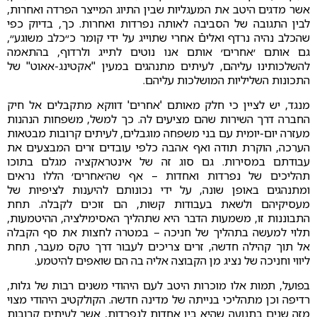
אשר מדגים היטב את המעגליות שבין התיוג המייצר הפרדה ואחרות,
לבין התגובה של הסביבה לאותה נפרדות ואחרות. כך, בדיוק כפי
שהכלב נהיה נרדף ואליםֿ אחרי שתוייג על ידי קומר כ״כלב משוגע״,
גם אותם ׳אחרים׳ אותם אנו נוטים לתייג ולרדוף, בהתאמה
להשלכותינו עליהם, לעיתים מתנהגים במעין "אקטינג-אאוט" של
התכונות השליליות המושלכות עליהם.
מנגד, יש לציין כי חלק מאותם 'אחרים' דווקא מתקבלים אל חיק
החברה דרך השירות שהם מציעים לה. כך למשל, משפחות הנהנות
מעזרה יום-יומית עם בני משפחה מוגבלים, לעיתים קרובות מבטאות
הערכה, הוקרת תודה ואף אהבה כלפי עובדים זרים המבצעים את
עבודתם במסירות. גם סוג זה של אינטראקציה מגלם בתוכו
תהליכים של נפרדות ואחדות – אף שה׳אחרים׳ הללו נראים
ומתנהגים באופן שונה, על ידי נכונותם להיענות לציפיות של
מעסיקיהם ולשאת בעבודות קשות, הם זוכים לקבלה. תחת
התבוננות זו, משמעות הדבר היא שתהליך האסימילציה, ההיטמעות,
תלוי למעשה בתהליך של חניכה – במטרה לחצות את סף הקבלה
אל תוך קהילה חדשה, זרים צריכים לעבור דרך טקס מעבר, תחת
ליווי וחניכה של נציג מן הקבוצה אליה בה הם שואפים להיטמע.
בפועל, תמות אלו מוכרות היטב לעם היהודי משנים רבות של גלות,
רדיפה וכן מתהליכי בנייתה של מדינה חדשה. הקולקטיב היהודי מצוי
מזה שנים בתנועה שהיא בין אחדות לנפרדות, אשר לעיתים קרובות