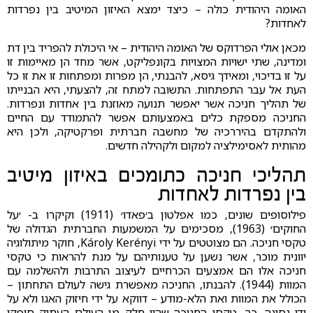
האומה היהודית כולה – כיצד ימצא האיזון המיטיב בין נפרדות
לאחדות?
מכאן אולי הפרדוקס של האומה היהודית – אי היכולת להפריד בין דת
ומדינה, שתי ישויות המצויות בקונפליקט, אשר מחד הן מאיימות זו
על זו בדיכוי, ומאידך גיסא, להבנתי, הן מפרות ומפתחות זו את זו כל
העת אל עבר התפתחות. התשובה למתח זה, להצעתי, היא הבנייתו
של תהליך חניכה אשר יאפשר תנועה מאוזנת בין אחדות ונפרדות.
החניכה מספקת כלים באמצעותם אפשר להתמודד עם החיים
ולהתקדם בהיררכיה של מחשבה חברתית ופרקטיקה, ולכן היא
מהותית לאסימילציה למקום ולקהילה חדשים.
תהליכי חניכה כתומכים באיזון מיטיב
בין נפרדות לאחדות
פילוסופים שונים, כמו אפלטון ב׳פאדו׳ (1911) וקיקרו ב- ׳על
החוקים׳ (1963), מסכימים על המשמעות החברתית הגדולה של
טקסי חניכה. הם מצוטטים על ידי Károly Kerényi, חוקר מיתולוגיה
יוונית מוכר, אשר נשען על טענותיהם על מנת להראות כי טקסי
חניכה אלו הם אמצעים הכרחיים לעיצוב התרבות ולהשלמה עם
המוות (1944). להבנתו, החניכה מאפשרת גישה לעולם התחתון –
הכולל את המוות ואת הלא-מודע – דווקא על ידי חיזוק האגו ולא על
ידי נסיגה. כך, טקסי החניכה שהיו חלק מן העולם העתיק סיפקו