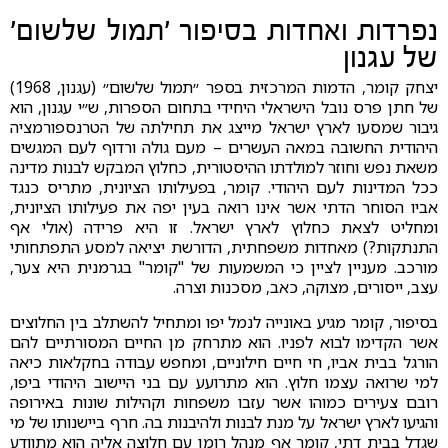
נפרדות ואחדות בסיפור 'תמול שלשום'
של עגנון
יצחק קומר, הדמות המרכזית בספר ״תמול שלשום״ (עגנון, 1968)
של חתן פרס נובל הישראלי היחידי בתחום הספרות, ש״י עגנון, הוא
גיבור שמסעו לארץ ישראל מייצג את תחילתה של הטרנספורמציה
היהודית החשובה במאה העשרים – מעם גולה ורדוף לעם המגשים
משאת נפש וחוזר למולדתו ההיסטורית, כחלוץ המבקש לבנות מדינה
ככל המדינות לעם היהודי. קומר, בפעילותו הציונית, מתריס כנגד
אביו הסוחר הדתי אשר אינו רואה בעין יפה את פעילותו הציונית,
ומחליט לצאת כחלוץ לארץ ישראל. זו היא פרידה (אולי אף
התנתקות?) מאחדות משפחתית, הדורשת יציאה למסע התפתחותי
מורכב. מעניין לציין כי המשמעות של "קומר" בגרמנית היא צער,
עצב, ייסורים, מצוקה, כאב, מסכנות וצרה.
בסיפור, קומר מגיע באונייה לנמל יפו ומתחיל להשתלב בין החלוצים
אשר הקדימו לבוא לפניו. הוא מתרחק מן החיים המסורתיים להם
הורגל בבית אביו, חי חיים חילוניים, ומחפש עבודה בחקלאות כיאה
למי שרואה עצמו חלוץ. הוא מתרועע עם בני היישוב היהודי ביפו,
רובם צעירים כמוהו אשר עזבו משפחות וקהילות שונות באירופה
והגיעו לארץ ישראל על מנת לבנות ולהיבנות בה. חרף ביישנותו של מי
שגדל בבית דתי, קומר אף מנהל רומן עם חלוצה אליה הוא מתוודע