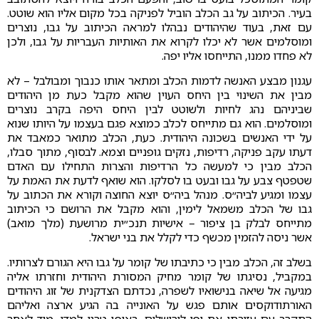
בעיר. הכיתוב על גב הכלב הוביל לפניקה בכל מקום אליו הוא שוטט.
עם זאת, בעוד שהיהודים נבהלו למראה הכיתוב על גבו, נוצרים
ומוסלמים אשר לא יכלו לקרוא את האותיות העבריות על גבו, ולכן
לא פחדו ממנו, התייחסו אליו יפה.
עגנון מבצע האנשה לדמות הכלב ומתאר אותו כנבוך ומבולבל – לא
מבין את השינוי בין היחס העוין שהוא מקבל כעת מן היהודים
שביניהם נהג לחיות ולשוטט לבין היחס היפה בקרב נוצרים
ומוסלמים. הוא גם מתייחס לכלב כמוצא פגם בעצמו על היותו שנוא
על ידי האנשים בשכונה היהודית. כעת, הכלב מתואר כמאבד את
דעתו עקב פניקה, רדיפות, נזקים גופניים וצמא. לבסוף, מתוך סבלו,
הכלב מבין כי למעשה כל הרדיפות והצרות התחילו עם האדם
שטפטף צבע על גבו ובעט בו לסלקו. הוא שואף לדעת את האמת על
עצמו ומגיע לביה״ס. מנהל ביה״ס יוצא החוצה וקורא את הכתוב על
גבו של הכלב משמאל לימין, והוא מקבל את הרושם כי הכיתוב
מתייחס לבלק בן ציפור – אישיות תנכ״ית מרושעת (מלך מואב)
אשר ניסה להזמין מכשף כדי לקלל את בני ישראל.
בשלב זה, הכלב מבין כי כתיבתו של קומר על גבו היא הגורם לצרותיו.
במקביל, נסיגתו של קומר מחיק המסורת היהודית וחזרתו אליה
מגיעה אל שיאה בנישואיו לשפרה, נכדתם הצדקנית של זוג היהודים
האורתודוקסים אותם פגש על האונייה בה הגיע ארצה ואליהם