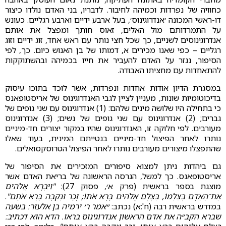
כחוויה של נפרדות וכמיהה לחיבור. לדבריו, בני האדם נולדו כיצור
דו-ראשי המכונה ׳אנדרוגינוס׳, בעל ארבע ידיים וארבע רגליים. כעונש
על התמרדותם מול האלים, זאוס חותך ומפצל את אותם
אנדרוגינוסים לשניים, כך שכל חצי נותר עם ראש אחד, זוג ידיים וזוג
רגליים – כפי שאנו מכירים א, דמותו של בן האנוש כיום. כך, לפי
הסיפור, נגזר על האדם להעביר את חייו בכמיהה ובהשתוקקות
להתאחדות עם מחציתו האבודה.
במסגרת הדיון אודות אחדות ונפרדות, אשר לוכד בתוכו עיסוק
בדיכוטומיות שונות, מעניין לציין לגבי האנדרוגינוס של אריסטופאנס
כי בתחילה היו שלושה מינים שלהם: (1) אנדרוגינוס עם שני גופים של
גברים; (2) אנדרוגינוס עם שני גופים של נשים; (3) אנדרוגינוס
מעורבים. לפי חלוקה זו, האנדרוגינוס שהיו במקור יצורים חד-מיניים
נותרו לאחר הפיצול חד-מיניים בנטייתם המינית, בעוד שאלו
שהתפצלו מיצורים מעורבים נותרו לאחר הפיצול הטרוסקסואלים.
גם ביהדות ניתן למצוא סיפורים המזכירים את הסיפור של
אריסטופאנס. כך למשל, הגרסה הראשונה של בריאת האדם אשר
מוצגת בספר בראשית (פרק א׳, פסוק 27):
"וַיִּבְרָא אֱלֹהִים
אֶת־הָאָדָם בְּצַלְמוֹ, בְּצֶלֶם אֱלֹהִים בָּרָא אֹתוֹ; זָכָר וּנְקֵבָה בָּרָא אֹתָם"
.
במדרש בראשית רבה (ח':א) נכתב:
״אמר ר׳ ירמיה בן אלעזר: בשעה
שברא הקב״ה את אדם הראשון אנדרוגינוס בראו. הדא הוא דכתיב: