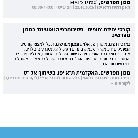
מכון מפרשים, MAPS Israel
האקדמית ת"א יפו | 23.10.2026 | יום שישי | 08:30-14:00
קורסי יחידת 'חופים - פסיכותרפיה ואוטיזם' במכון
מפרשים
במרכז חופים, מיסודן של אלו"ט ומכון מפרשים, תוכלו למצוא קורסים
המעניקים ידע מקיף ומעמיק בתחום הטיפול האינטגרטיבי בילדים,
מתבגרים ומבוגרים אוטיסטים - גישות טיפוליות מגוונות, מודלים עדכניים
והתערבויות לסוגיות מרכזיות העולות במסגרת טיפול רב ממדי במטופלים
ובני משפחותיהם.
מכון מפרשים, האקדמית ת"א יפו, בשיתוף אלו"ט
15% הנחת רישום עד 14/08 | 20% הנחה לחברי הפ"י (לקורסים מוכרים) |
לקורסים >>