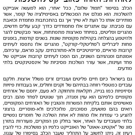
הכלב בסיפור "תמול שלום", ככל ׳אחר׳, הוא למעשה אובייקט
להשלכות. הוא מגלם את המכשולים באסימילציה של קומר, אשר
מותירים אותו כל העת לא שייך אך גם בהתכתבות מתמדת וכואבת
עם סביבתו. עם אתגרים אלו מתמודדים כדרך קבע עולים חדשים,
מהגרים ופליטים, במיוחד מארצות מתפתחות, אשר מבקשים להגר
ולהיטמע בהצלחה בקהילות מקומיות שונות. בשנים קודמות, בזמנים
פחות ליברליים ו"פוליטקלי-קורקט", מהגרים אלו נתפסו לעיתים
קרובות פראיים, פרימיטיביים ולא-מתורבתים. עקב מראם, ערכיהם,
אמונתם ומנהגיהם השונים, הם הפכו לעיתים קרובות אובייקט של
פחד ועוינות, אשר עורר השלכות מסיביות של אינסטינקטים בלתי
מודעים.
גם בישראל כיום חיים פליטים ועובדים זרים משלל ארצות. חלקם
עובדים כמטפלי רווחה בבתיהם של זקנים וחולים, או בעבודות פיזיות
וסיזיפיות כמו בנייה, חקלאות ותחזוקה. לא פעם, יחסם של אזרחים
מקומיים כלפיהם הוא עוין ומנדה, תוך שנוטים לפחד מהם. רבים
מאשימים אותם בלקיחת המשרות והטובין של האזרחים המקומיים,
רואים בהם פושעים, מסוכנים, מלוכלכים ולא-מוסריים. ברצוני
להציע כי עמדות אלו מהוות לא אחת השלכה של חומרים נפשיים
בלתי מעובדים על האחר, אשר בחלק מן המקרים, מעוררות בתורן
סוג של "אקטינג-אאוט" של האובייקט כלפיו הן מושלכות. כדי להבין
רעיון זה, ניתן לחשוב על התהליך שעבר הכלב בסיפורו של עגנון,