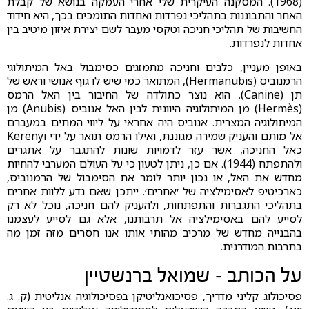
(1968). המסקנה העיקרית שלי אחרי העמקה בנושא של קבלת
האחר והתבוננות בתהליכי נפרדות ואחדות התומכים בכך, היא חידוד
החשיבות של תהליכי חניכה וטקסי מעבר לשם יצירת איזון מיטיב בין
אחדות לנפרדות.
באופן מעניין, כלבים וחניכה מתמזגים כסימבול באל המיתולוגי
הרמנוביס (Hermanubis), המתואר כמי שיש לו גוף אנושי וראש של
תן (Canine). הוא נוצר כתולדה של החיבור בין האל הרמס
(Hermès) מן המיתולוגיה היוונית לבין האל אנוביס (Anubis) מן
המיתולוגיה המצרית. אנוביס היה אחראי על ליווי המתים במעברם
אל מותם והעניק שמירה מגוננת, ואילו הרמס תואר על ידי Kerenyi
כאל החניכה, אשר עזר לדמויות שונות להתגבר על אתגרים
ולהתפתח (1944). אם כן, ניתן לטעון כי על העולם המערבי להחיות
מחדש את האל, או נכון יותר לומר את הסימבול של הרמנוביס,
כארכיטיפ לאסימילציה של ׳אחרים׳. ייתכן שאם נדע ללוות אחרים
בתהליכי התגברות והתפתחות, ולהעניק להם חניכה, נוכל לא רק
לסייע להם באסימילציה אל תרבותנו, אלא גם לסייע לעצמנו
בהבנייה מחדש של מרכיב מהותי אותו אנו חסרים מזה זמן מה
בתרבות המודרנית.
על הכותב – שמואל ברנשטיין
פסיכולוג קליני מדריך, פסיכואנליטיקן בפסיכולוגיה אנליטית (ק. ג.