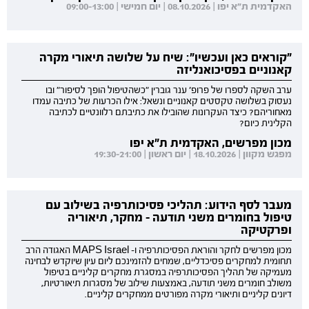
האקדמית ת"א יפו | 08.10.2026 | יום חמישי | 09:00-13:00
"קוראים כאן ועכשיו": שיח על שלושה תיאורי מקרה
קאנוניים בפסיכואנליזה
ערב השקה לספרו של פרופ' ענר גוברין "כשהטיפול הופך לסיפור" ובו
נעסוק בשלושה טקסטים קאנוניים ונשאל: אילו הכרעות של כתיבה עמדו
מאחוריהם? כיצד העקרונות שהובילו את כתיבתם רלוונטיים לכתיבה
הקלינית כיום?
מכון מפרשים, האקדמית ת"א יפו
מפגש מקוון | 18.10.2026 | יום ראשון | 19:30-21:00
מעבר לסף הידוע: תהליכי פסיכותרפיה בשילוב עם
טיפול בחומרים משני תודעה - מחקר, תיאוריה
ופרקטיקה
מכון מפרשים לחקר והוראת הפסיכותרפיה ו- MAPS Israel האגודה הרב
תחומית למחקרים פסיכדליים, שמחים להזמינכם ליום עיון שיוקדש לבחינה
מעמיקה של תהליך הפסיכותרפיה במסגרת מחקרים קליניים בטיפול
משולב חומרים משני תודעה, באמצעות שילוב של מסגרות תיאורטיות,
דיונים קליניים ותיאורי מקרה מפורטים ממחקרים קליניים.