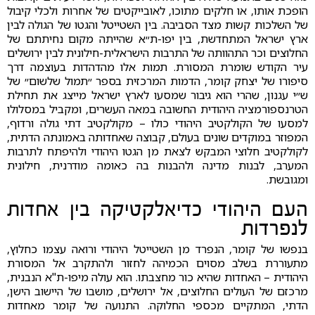
הופכת אותו, או חלקים מתוכו, לאובייקטים של אחרות ולכלי קיבול
של השלכות קשות מצד הסביבה. בין השטייטל והגטו של הגולה לבין
ארץ ישראל המתחדשת, בין יפו-ת״א שהייתה מקום נחיתתם של
החלוצים וכר התהוותה של התרבות הישראלית-חילונית לבין ירושלים
עיר הקודש שומרת המסורת. תמות אלו מהדהדות בעוצמה דרך
סיפורו של יצחק קומר, הדמות המרכזית בספר ״תמול שלשום״ של
ש״י עגנון, שהרי הוא גיבור שמסעו לארץ ישראל מייצג את תחילת
הטרנספורמציה היהודית החשובה במאה העשרים, ומקביל במסלולו
למסעו של הקולקטיב היהודי כולו – מקולקטיב דתי גולה ורדוף,
המפוזר במוקדים שונים בעולם, קבוצה שאחדותה באמונתה הדתית,
לקולקטיב חלוצי המבקש לצאת מן הגטו היהודי ולהיפתח לתרבות
המערב, לבנות מדינה ולהבנות בה כאומה מודרנית, חילונית
ומגובשת.
העם היהודי כדיאלקטיקה בין אחדות
לנפרדות
בנפשו של קומר, הנפרד מן השטייטל היהודי ורואה עצמו כחלוץ,
מתעוררת בשלב מסוים הכמיהה לחזור ולהתקרב אל המסורת
היהודית – האחדות שהיא כור מחצבתו. הוא עולה מיפו-ת"א הנבנית,
מרכזם של העולים החלוצים, אל ירושלים, מושבו של היישוב הישן,
הדתי, המתקיים מכספי החלוקה. התנועה של קומר מאחדות