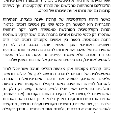
אשר נהייתה מודרנית, אתאיסטית, ליברלית, ומכוונת לאינדיבידואל,
הליברליזם והפתיחות מחלישים את הזהות הקולקטיבית, אך לעיתים
קרובות גם את זהותו או את יציבותו של הפרט.
כאשר הזהות הקולקטיבית של קהילה איננה מוצקה, הפתיחות
החברתית היא למעשה רק כלפי שוני בין אנשים דומים. כלומר,
הזהות הקולקטיבית המוחלשת מאפשרת לייצר זיקה ותחושת
שותפות רק כלפי פרטים אחרים בחברה עמם ישנה קרקע משותפת
רחבה ומבוססת. הפער בין אנשים מקומיים דומים לבין זרים
חיצוניים ו׳אחרים׳ הופך מפחיד יותר. במצב כזה לא רק
שהאינדיבידואל מאבד את אחדותו לחברה בה הוא חי ונותר בתודעת
נפרדות חסרה, אלא שבסדר עניינים זה נעשה גם בלתי אפשרי
להטמיע 'אחרים', כמו פליטים ומהגרים, אל התרבות באופן שלם.
כיום, קהילות מקומיות אינן מציעות תהליכי חניכה אשר יוכלו לעזור
באסימילציה של חברים לחברה החדשה. לכן, על עולים חדשים,
פליטים ומהגרים, למצוא את דרכם האינדיבידואלית והבודדה
להסתגל לחייהם החדשים. כאשר הקהילה המקומית אינה מציעה
תהליכים פורמליים אשר יוכלו לסייע באתגר קשה זה, חלק מן
המשתייכים לקבוצות אלו דבקים בזהותם הקודמת (אם לאומית,
אתנית או דתית) ומחזקים באופן בלתי מכוון בהכרח את האחרות
שלהם. כך, שני הצדדים, תושבים מקומיים ועולים חדשים, מתקשים
לאפשר אינטגרציה חברתית, ולפתח זהות משותפת – והדרך לקהילה