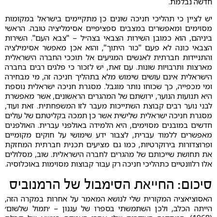
חדשה נבלמת.
יש לציין כי תהליכי חניכה שונים כן מתקיימים בישראל במקומות
מסוימים ומאפשרים במצבים ספציפיים אסימליציה טובה. הראשי
ביניהם, הוא כמובן השירות הצבאי בצה״ל – "צבא העם". השירות
הצבאי כונה לא פעם "כור היתוך", והוא אכן מאפשר אסימילציה
והתניידות חברתית לאנשים המגיעים אל תוככי החברה הישראלית
מארצות ותרבויות שונות. עם זאת, יש לזכור כי פלגים רבים בחברה
הישראלית אינם עושים שימוש מלא בתהליך חניכה זה, מי מבחירה
ומי מכפייה, כך שכוחו נותר מוגבל. מסגרת חניכה ישראלית נוספת
היא תנועות הנוער, ירושתם של המהגרים הראשונים, אשר מאפשרת
לבני נוער רבים קבוצת השתייכות מעבר לזו המשפחתית. זאת ועוד,
מסגרת חניכה ישראלית שלישית אשר כן תמכה בקליטתם של עולים
חדשים במובנים מסוימים, היא הלמידה באולפני עברית. האולפנים
מאפשרים ללמוד עברית, לצבור ידע שימושי על חוקים מקומיים
ופרוצדורות בירוקרטיות, כמו גם מציעים תכנית חברתית המחזקת
את תחושת שייכותם של מהגרים לחברה הישראלית. שוב, מסלולים
אלו רלוונטיים כתהליכי חניכה רק עבור קבוצות מסוימות באוכלוסיה.
סיכום: החייאת הסימבול של הרמנוביס
האסוציאציה המקורית שלי לנושא המאמר על אחרות במקרה הזה,
הייתה הכלב, ולכן השתמשתי בספרו של עגנון – ׳תמול שלשום׳