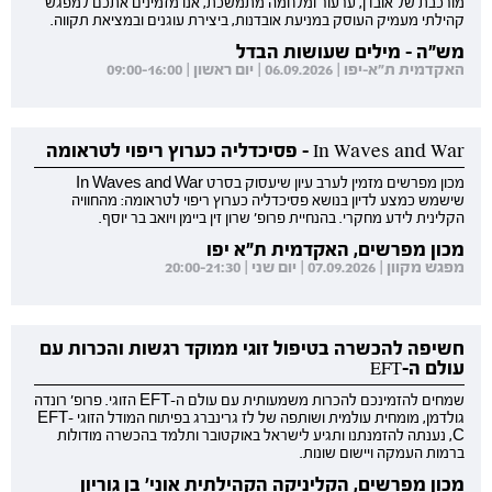
מורכבת של אובדן, ערעור ומלחמה מתמשכת, אנו מזמינים אתכם למפגש
קהילתי מעמיק העוסק במניעת אובדנות, ביצירת עוגנים ובמציאת תקווה.
מש"ה - מילים שעושות הבדל
האקדמית ת"א-יפו | 06.09.2026 | יום ראשון | 09:00-16:00
In Waves and War - פסיכדליה כערוץ ריפוי לטראומה
מכון מפרשים מזמין לערב עיון שיעסוק בסרט In Waves and War
שישמש כמצע לדיון בנושא פסיכדליה כערוץ ריפוי לטראומה: מהחוויה
הקלינית לידע מחקרי. בהנחיית פרופ' שרון זין ביימן ויואב בר יוסף.
מכון מפרשים, האקדמית ת"א יפו
מפגש מקוון | 07.09.2026 | יום שני | 20:00-21:30
חשיפה להכשרה בטיפול זוגי ממוקד רגשות והכרות עם
עולם ה-EFT
שמחים להזמינכם להכרות משמעותית עם עולם ה-EFT הזוגי. פרופ' רונדה
גולדמן, מומחית עולמית ושותפה של לז גרינברג בפיתוח המודל הזוגי EFT-
C, נענתה להזמנתנו ותגיע לישראל באוקטובר ותלמד בהכשרה מודולות
ברמות העמקה ויישום שונות.
מכון מפרשים, הקליניקה הקהילתית אוני' בן גוריון