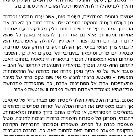
תהליך לכניסה לקהילה ולאפשרות של האדם להיות מעורב בה.
אנשים בזמנים המודרניים, לעומת זאת, אשר עברו תהליכי נפרדות
מן העולם העתיק ומטקסי החניכה שלו, איבדו בתוך כך לא רק את
הבטחון המובטח על ידי חוויית היותם חלק מקולקטיב עם אמונות
אחידות ומסורות, אלא גם את הדרך להצטרף באופן כל שהוא
לחברה בה הם חיים. הצורך להשתייך לקהילה קואופרטיבית הוא
להבנתי צורך אנושי בסיסי, אך העולם המערבי הרחיק עצמו מתרבות
שבטית וגם מדת, ומתמקד באינדיבידואל במקום זאת. כך, המעבר
מתחום התא המשפחתי, הנכרך בתיאוריה היונגיאנית בתחום האם,
לתחום החוץ-ביתי, הנכרך בתיאוריה היונגיאנית לתחומו של האב –
מעבר אשר על פי אריך נוימן מהווה את מהותה של ההתפתחות
הנפשית – טושטש. ברצוני להציע כי אין שום טקס ברור של מעבר
מהשתייכות אחת אל השתייכות אחרת, כך שהנפרדות מתרחשת
מבלי שהיא מצומדת לאחדות חדשה במקום זו שננטשת מאחור.
אמנם, בחברה העכשווית הפלורליסטית ישנו מבחר גדול של טקסים,
אך רובם משמיטים את הטווח המלא של יסודות מסוימים ומהותיים
בתהליכים המסורתיים, או כוללים אותם בדרך כוחנית ומלאכותית.
להבנתי, חסרונן של מסגרות חיצוניות ברורות ויציבות לחניכה, מטיל
מעמסה כבדה על הפרט, משפחתו וסביבתו החברתית הקרובה
בתקופת המעבר מתחום האם לתחום האב. כך, בחברה המערבית