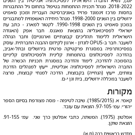
יונג), נשיא החברה הישראלית לפסיכולוגיה אנליטית בין השנים
2018-2022. מנהל תכנית ההתמחות בטיפול בתחום גיל ההתבגרות
בחסות מרכז זיגמונד פרויד באוניברסיטה העברית ומכון סאמיט
ירושלים בין השנים 1998-2000. מנהל היחידה האשפוזית למתבגרים
במכון סאמיט בין השנים 1990-1998. לקטור למארג - כתב עת
ישראלי לפסיכואנליזה בהוצאת מאגנס. חבר אפק (האגודה
הישראלית ללימוד תהליכים קבוצתיים וארגוניים) וחבר הנהלה
לשעבר. חבר ב-OPUS לונדון - ארגון לקידום ההבנה החברתית. עוסק
בפסיכותרפיה במסגרת פרקטיקה פרטית בירושלים ובתל-אביב,
בהדרכה לפסיכולוגים בהתמחות קלינית ולפסיכולוגים קליניים
בהסמכה להדרכה, לימוד והדרכה במסגרת תכניות הכשרה של
החברה הישראלית לפסיכולוגיה אנליטית, ייעוץ למנהלים הדרכת
צוותים, ייעוץ (הנחייה) בקבוצות, הדרכה למנחי קבוצות, מרצה
לשעבר במכללה ירושלים, בית וגן י-ם.
מקורות
קאמי. א. (1985/2015). שיבה לטיפזה - מסה מצורפת בסיום הספר
״הזר״. עמ׳ 97-105. הוצאת עם עובד.
אפלטון. (1975). המשתה, כתבי אפלטון כרך שני. עמ׳ 91-155.
הוצאת שוקן.
מדרש בראשית רבה (ח,א).