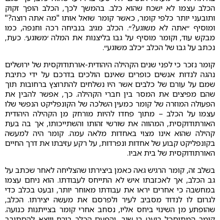
הכלב עצמו לא ישכח שהוא כלב. בהמשך לכך, הכלב הופך זקוק
ותובעני יותר כלפי קומר, כאשר קומר שואל אותו "מה אתה רוצה?"
ומוסיף ״אתה לא משוגע?״. הכלב מגיב בנביחה רכה וחנפה, כמו
מבקש עוד, וקומר מוסיף על גבו בליצנות את המלה ׳משוגע׳. כעת,
נכתב על גבו של הכלב ״כלב משוגע״.
קומר נזכר כי לפני שנים הקהילה היהודית-אורתודוקסית של ירושלים
נהגה לנדות אנשים כופרים שאינם הולכים בדרכם על ידי כתיבת
שמם על עורם של כלבים אשר היו נשלחים להתרוצץ ברחובות תוך
שהם מפיצים את המסר בין חברי הקהילה. כך, אפשר להבין את
הפעולה המוזרה של קומר כמעין השלכה של הקונפליקט הנפשי שלו
עצמו על הכלב – מתוך פחדו להיות מורחק מן הקהילה היהודית
האורתודוקסית, המהווה את שורשי זהותו והשתייכותו, אך בה בעת
קהילה שהוא אינו מצוי באחדות מלאה עמה. קומר היה למעשה
בקונפליקט קבוע של אחדות ונפרדות, על רקע עזיבתו את דרך החיים
האורתודוקסית של בית אביו.
בשלב זה, קומר הרגיש גאה כאמן ביצירתו שהצליחה לאחר שכתב על
גב הכלב, אך לאכזבתו איש לא התייחס לעבודתו. הוא ניחם עצמו
במחשבה כי אחרים יראו את עבודתו מאוחר יותר, ובעט בכלב כדי
לגרום לו לנדוד מסביב לעיר ולפרסם את מעשה יצירתו. הכלב,
שהופתע מן השינוי ביחס אליו, נסחב אחרי קומר בצייתנות כנועה.
קומר המתוסכל בועט בו שוב, והפעם הכלב בורח ויוצא להסתובב