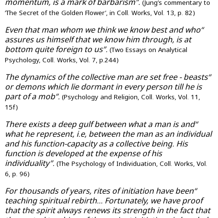
momentum, is a mark of barbarism”.
(Jung’s commentary to
‘The Secret of the Golden Flower’, in Coll. Works, Vol. 13, p. 82)
“Even that man whom we think we know best and who
assures us himself that we know him through, is at
bottom quite foreign to us”.
(Two Essays on Analytical
Psychology, Coll. Works, Vol. 7, p.244)
“The dynamics of the collective man are set free - beasts
or demons which lie dormant in every person till he is
part of a mob”.
(Psychology and Religion, Coll. Works, Vol. 11,
15f)
“There exists a deep gulf between what a man is and
what he represent, i.e, between the man as an individual
and his function-capacity as a collective being. His
function is developed at the expense of his
individuality”.
(The Psychology of Individuation, Coll. Works, Vol.
6, p. 96)
“For thousands of years, rites of initiation have been
teaching spiritual rebirth... Fortunately, we have proof
that the spirit always renews its strength in the fact that