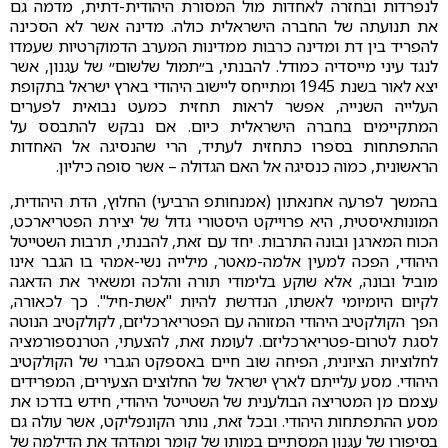
לנפרדות ובחזרה לאחדות מול המסורת היהודית-דתית, מדמה גם
את תנועתה של החברה הישראלית כולה. מדינה אשר לא הסכינה
להפריד בין דת ומדינה כרבות ממדינות המערב הדמוקרטיות שעמדו
לנגד עיני מייסדיה כמודל. להבנתי, ב״תמול שלשום״ של עגנון, אשר
יצא לאור בשנת 1945 ומתייחס ליישוב היהודי בארץ ישראל בתקופת
העלייה השנייה, אפשר לראות תחזית כמעט נבואית לפערים
המתקיימים בחברה הישראלית כיום. אם נבקש להתבסס על
ההתפתחות בספרו כתחזית לעתיד, הרי שהנסיגה אל האחדות
הראשונית, כמוה כנסיגה אל האם הגדולה – אשר סופה כיליון.
בהמשך לפרעה אחנאתון (אמנחותפ הרביעי) החלוץ, הדת היהודית,
המונותאיסטית, היא פרוייקט היסטורי גדול של יצירת הפטריארכט,
הכוח המארגן ובונה התרבות. יחד עם זאת, להבנתי, תרבות השטייטל
היהודי, הפכה למעין אלמה-מאטר, מילייה נשי-אמהי בו הגבר אינו
מוביל ובונה, אלא שוקע בלימודי תורה והלכה ומשאיר את הדאגה
לקיום היומיומי לאשתו, הנדרשת להיות "אשת-חיל". כך לכאורה,
הפך הקולקטיב היהודי המזוהה עם הפטריארכליזם, לקולקטיב הנוטה
לסגת לטרום-פטריארכליזם. לעומת זאת, להצעתי, הטרנספורמציה
לחלוציות הציונית, הפיחה שוב חיים באספקט הגברי של הקולקטיב
היהודי. מסע עלייתם לארץ ישראל של החלוצים הצעירים, המפרידים
עצמם מן המטריצה הבולענית של השטייטל היהודי, חידש בדרכו את
מסע ההתפתחות היהודי. ובכל זאת, נותר הקונפליקט, אשר עולה גם
בסיפורו של עגנון המסתיים במותו של קומר ומהדהד את הדילמה של