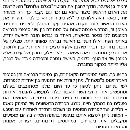
בצלם אלוהים ברא אותו. זכר ונקבה ברא אותם"
. כלומר, לפי רבי
ירמיה בן אלעזר, הדרך להבין את הביטוי "בצלם אלוהים" הוא לראות
את האדם הראשון כיצור שהוא גם זכר וגם נקבה. כך, רק מאוחר
יותר, כאשר ראה אלוהים כי "לא טוב היות האדם לבדו", הפריד את
האדם הראשון לזכר ונקבה שהפכו עקב המהלך ליצורים נפרדים.
באופן זה, המדרש מנסה לענות על הסתירה בין שני סיפורי הבריאה
המוצגים לנו בספר בראשית, האחד בו נבראו הגבר והאישה יחדיו,
באותה העת, ואילו השני בו האישה נבראה מאוחר יותר, מצלעו של
הגבר. בתוך כך, רבי ירמיה בן אלעזר מציע דרך אחרת להבין ולחשוב
את הצלע ממנה נבראה האישה – לא כצלע במובן של עצם, אלא
במובן של צד הגוף. כלומר, האישה נוסרה והופרדה מצדו של הגבר,
אליו הייתה במקור מחוברת.
כך או כך, בשני הסיפורים הקאנוניים, הן בסיפור הבריאה והן בסיפור
האנדרוגינוס ב"משתה", ניתן לזהות את התנועה בין אחדות לנפרדות.
לפי שניהם, ניתן לטעון כי עד היום כולנו מסתובבים בעולם
ומחפשים אחר החצי השני והאבוד שלנו. למעשה, להבנתי, אחדות
ונפרדות הם שני כוחות מרכזיים ביותר בפסיכה האנושית. הם
פועלים בנו במהלך חיינו, מרגע הפרידה הראשונית של התינוק מאמו
– הלידה, ועד לפרידה הסופית מן העולם והחזרה לאחדות עם הטבע
– המוות. ניתן למצוא אותם בנפשנו באותה המידה בה הם מופיעים
ומקבלים את ביטוייהם במיתוסים תרבותיים, יצירות אמנות
והסמלות נוספות.