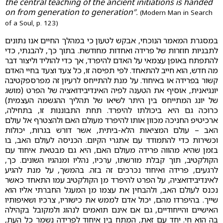
the central teaching of the ancient initiations is handed
on from generation to generation”.
(Modern Man in Search
of a Soul, p. 123)
במסגרת המאמר הנוכחי, אבקש לטעון כי במהלך החיים אנו נתונים
לתבניות חוזרות של פרידה ואחדות מחודשת. בתוך כך, להבנתי, כדי
להתפתח באופן עצמאי על האדם להיפרד, אך כדי להוליד וליצור דבר
מה חדש, הוא חייב להתאחד. לפי תפיסה זו, כל צעד וצעד בחיי האדם
קשור בפרידה או באיחוד. על מנת להתייחס לרעיון זה מפרספקטיבה
יונגיאנית, אוסיף את הטענה לפיה האינדיבידואציה של הפרט (מושג
של יונג המתייחס בין היתר לשיאו של תהליך ההגשמה העצמית)
כרוכה גם היא ביכולתו להיפרד. תחת התבוננות זו, בתחילה,
ארכיטיפ החניכה מכוון אותו להיפרד מעולם האם ולהצטרף אל עולם
האב – עולם המציאות הלא-ביתית, אשר דורש בגרות, יכולות
וכשירות כדי להתמודד עם אתגרי הקיום. הכניסה לעולם האב, בו
בזמן שהיא מהווה פרידה מעולם האם, היא גם מבטאת איחוד עם
הקולקטיב, תוך קבלת מורשתו, ערכיו, נהליו ומנהגיו השונים. כך,
לרגעים, פרידה ואיחוד נכרכים זה בזה. בהמשך, על מנת להגיע
לאינדיבידואציה, על הפרט להיפרד מן הקולקטיב עמו התאחד כאשר
נכנס לעולם האב, ולהבחין את עצמו מן המעגל החברתי אליו הוא
שייך. בהיפרדו מהם, יכול אדם לממש את כישוריו, צרכיו ושאיפותיו
האישיים והייחודיים, גם אם אינם תואמים לנהוג ולמקובל בקהילה
בה הוא חי. יחד עם זאת, המתח בין איחוד לפרידה נשמר כל העת,