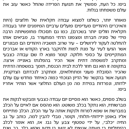
ביפו. כל העת, ממשיך את תנועת הפרידה שהחל כאשר עזב את
עולם משפחתו בגלות.
מאוחר יותר, כשלונו למצוא עבודה חקלאית של חלוצים (היות
והאיכרים היהודיים מעדיפים פועלים ערביים המיומנים יותר בעבודה
חקלאית וזולים יותר בשכרם), כמו גם תסכולו מחופשיותה הרבה
מידי של סוניה חברתו ומצפונו הדתי המתעורר בו, מביאים אותו
להחלטה לעקור לירושלים – עיר שרוב תושביה היהודים הם מבוגרים
אשר הגיעו לעיר על מנת למות ולהיקבר בארץ הקודש או אברכים
המתקיימים על כספי חלוקה. קומר מוצא לו שם עבודה כצבעי
ומתקרב למשפחה דתית אשר הכיר בהפלגתו באונייה ארצה.
בתקופה זו הוא גם חוזר ללכת לבית הכנסת, תומך במשפחה הדתית
שהכיר הסובלת מעוני ומתחלואים, ומתקרב לנכדתם הצדקנית.
תנועה אשר בהקשר של הדיון הנוכחי כמוה כאיחוד מחדש עם עולם
ילדותו, ונפרדות במידת מה מן העולם החלוצי אשר הותיר אחריו
ביפו.
בשלב מסוים, כאשר הוא מסיים יום עבודה כצבעי ומבקש לנקות את
מברשותיו, הוא נתקל בכלב משוטט. הוא מהסס אם לאיים על הכלב
במברשת או שמא למרוח ולנקות אותה על עור הכלב. הכלב מתייחס
אליו באופן ידידותי-תלותי, וקומר, מבלי להבין למה, כותב על גב
החיה ״כלב״, על ידי טפטוף צבע על גבו. אז, הוא אומר לכלב
בהיתוליות כי מעתה אנשים לא יטעו בו וידעו שהוא כלב, כך שגם