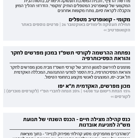
מדרשת 'הרציף', תכנית המשלבת תעסוקה ולימודים, בחסות הבית
המקצועי של קואופרטיב המטפלים הותיק 'מקומי'. הזדרזו! תהליך המיון
והקבלה לקראת סיום, נותרו מקומות אחרונים
מקומי - קואופרטיב מטפלים
תחילת העסקה ולימודים באוקטובר 26 | פרטים נוספים באתר
הקואופרטיב >>
נפתחה ההרשמה לקורסי תשפ"ז במכון מפרשים לחקר
והוראת הפסיכותרפיה
מוזמנים להירשם למגוון הרחב של קורסי תשפ"ז מבית מכון מפרשים לחקר
והוראת הפסיכותרפיה, בית הספר למדעי ההתנהגות, המכללה האקדמית
תל אביב-יפו, המוצעים לאנשי מקצוע בתחומי הטיפול.
מכון מפרשים, האקדמית ת"א יפו
15% הנחת רישום עד 14/08 | 20% הנחה לחברי הפ"י (לקורסים מוכרים) |
לקורסים >>
כנס קהילה מצילה חיים - הכנס השנתי של תנועת
מש"ה למניעת אובדנות
"כשהדברים מתפרקים: מסע קהילתי מפירוק לבנייה" - בתוך מציאות