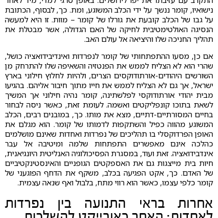
התקרב עם עזיבתו את יפו לירושלים. באופן טרגי למדי, מיד לאחר
נישואיו, קומר ננשך על ידי הכלב המשוגע, ומת. כך, לבסוף, הכתובת
על גבו של הכלב קובעת את גורלו של קומר – מוות. זו היא למעשה
הנסיגה האולטימטיבית לחיקה של האם הגדולה, אשר מבטלת את
תהליך החניכה שלו והיציאה אל עולם האב.
אם כן, מסעו ההתפתחותי של קומר לנפרדות ואינדיבידואציה כושל,
שהרי הוא לא הצליח לממש את הפנטזיה והשאיפה שלו להתרחק מן
השורשים היהודים-אורתודוקסים הצרים, ולהיות לחלוץ חילוני בארץ
ישראל, אך גם לא הצליח לממש את חייו מתוך חיבור אליהם. בהגיעו
מבית יהודי אורתודוקסי לפלשתינה, קומר נהיה חילוני אך המשיך
לשאת בתוכו קונפליקטים ואשמה. לעומת זאת, כאשר ניסה לבחור
בחיים המסורתיים-דתיים, מצא את מותו. כך, במובנים רבים, הכלב
המשוגע מהווה כפיל והשתקפות לדמותו של קומר. הוא מגלם את
האופן הפרדוקסלי בו תהליכים של נפרדות ואחדות שאינם מושלמים
כהלכה אינם מאפשרים התפתחות שלמה ומיטיבה אל עבר
אינדבידואציה. זאת ועוד, במסגרת הפסיכולוגיה האנליטית היונגיאנית,
חיות בית מייצגות גם את האספקטים הגופניים והאינסטינקטיביים
של האדם. כך, אקט הפגיעה בכלב, משקף את הדחף הפוגעני של
קומר כלפי עצמו, כאשר הוא רווי מתח, בלבול ואף שנאה עצמית.
אחרות בראי התנועה בין נפרדות
לאחדות: האחר כאובייקט להשלכות