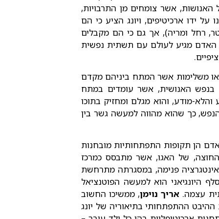
ל האנושות, אשר צומחים מן התרבויות,
 על ידו ארכיטיפים, ויונג הציע כי הם
, רחל ומריה), אך גם כי הם מקבלים
ג, האדם מגיע לעולם עם תשתית נפשית
יפיים.
ות או משלימות אשר המתח ביניהם מקדם
ר בנפש האנושית, אשר עומדים במתח
 והלא-מודע, והוא מגלם ומחזיק בתוכו
 הנפש, כך שהוא מהווה למעשה גשר בין
אדם הן תקופות התפתחותיות מובחנות
החוצה, של האגו, אשר מתבסס כמרכז
 אינטגרציה פנימה, במסגרתה מתרחשת
לף היונגיאני הוא למעשה הפוטנציאל
תית עצמה.
אריך נוימן
, ממשיכו החשוב
חיב מאוד את ההיבט ההתפתחותי בתיאוריה של יונג
נות ארכיטיפליות בהן כל ילד עובר –