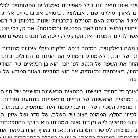
בי אותו תיאר יונג כולל מאפיינים סימבוליים המשותפים לכל
לאורך מיליוני שנות אבולוציה. ביטויים אוניברסליים אלו כונו
משל ארכיטיפ האם המגולם בתרבויות שונות בדמותן של דמטר
 ייחודי (למשל ביחס לאם הפרטית והמופנמת). אם כן, לפי יונ
שון לחיים, המניחה את הקרקע לקליטה של תכנים נפשיים ספצ
היא גישה דיאלקטית, המזהה בנפש חלקים בעלי איכויות מנוגד
 של יונג, הלא-מודע והמודע הם הניגודים הגדולים ביות
הווה את השפה של הנפש לפי יונג, הוא בן הכלאיים של המודע
בדמיון, ביצירתיות ובפנטזיה, אך הוא מתקיים באזור המודע של
בה.
רך כל החיים. לגישתו, המחצית הראשונה והשנייה של חיי ה
ת. המחצית הראשונה של החיים מתאפיינת בתנועת נפרדות 
 המחצית השנייה של החיים, לעומת זאת, מתאפיינת בתנועת
יוון הסלף, המהווה ייצוג של השלם, של סדר ושל איזון. הס
ובנה כתהליך ללא נקודת סיום שמהותו היא הדרך ההתפתחו
עלה לארץ בשנות ה-30 ומהווה סיבה מרכזית לעושר החשיבה היונגיאנית בארץ, הר
תבגרותו. במסגרת כתיבתו, הציע כי במהלך ההתפתחות ישנן תח