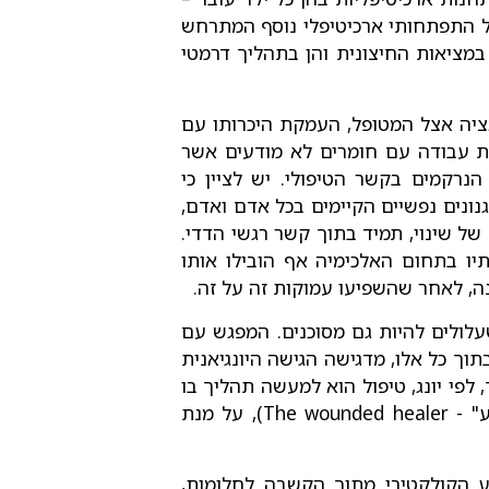
ודל התפתחותי ארכיטיפלי נוסף המתרחש
במציאות החיצונית והן בתהליך דרמטי
אציה אצל המטופל, העמקת היכרותו עם
ת עבודה עם חומרים לא מודעים אשר
נרקמים בקשר הטיפולי. יש לציין כי
ונים נפשיים הקיימים בכל אדם ואדם,
של שינוי, תמיד בתוך קשר רגשי הדדי.
יו בתחום האלכימיה אף הובילו אותו
ה, לאחר שהשפיעו עמוקות זה על זה.
עלולים להיות גם מסוכנים. המפגש עם
תוך כל אלו, מדגישה הגישה היונגיאנית
פי יונג, טיפול הוא למעשה תהליך בו
גם המטפל מסכים לבוא במגע עם החלקים הפצועים או החולים שלו (הידועים גם כארכיטיפ "המטפל הפצוע" - The wounded healer), על מנת
דע הקולקטיבי מתוך הקשבה לחלומות,