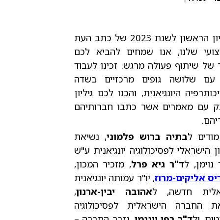
בגיליון הראשון לשנת 2023 של כתב העת
ועי שלנו, אנו שמחים להביא לכם
 של שיתוף פעולה מרגש. זכינו לעבוד
עם שלושה גופים מרכזיים בשדה
כותרפיה היונגיאנית, והכנו לכם גיליון
 עם מאמרים אשר כתבו חברותיהם
יהם.
מודים ל
בתיה ברוש פלמוני
, נשיאת
ן הישראלי לפסיכולוגיה יונגיאנית ע"ש
נוימן, ל
ד"ר גיא פרל
, מזכיר המכון,
יס אליקים-מרוז
, יו"ר עמותה יונגיאנית
אלית חדשה, ל
אהובה יבין-ארנון
,
ת החברה הישראלית לפסיכולוגיה
ית, ול
ד"ר רפי יונגמן
, גזבר החברה –