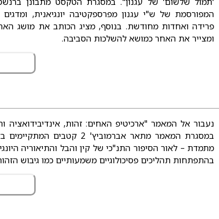
'תמול שלשום' של עגנון". במסגרת הטקסט מתבונן ברנשטי
המפורסמת של ש"י עגנון מפרספקטיבה יונגיאנית, ומדגים
פרידה ואחדות מחודשת. בנוסף, מציג הכותב את מושג האח
ומצייר את האחר כמושא להשלכות הסביבה.
נעבור אל המאמר "ארכיטיפ האחים: זהות, אינדיבידואציה ו
במסגרת המאמר מתאר אברמוביץ' 2 
מתמדת – לאור הסיפור התנ"כי של קין והבל והתיאוריה היונג
בהתפתחות תהליכים פסיכולוגיים משמעותיים כמו גיבוש הזהות 