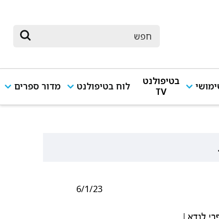
בטיפולנט
מושי
לוח בטיפולנט
מדור ספרים
TV
6/1/23
רי לנדא |