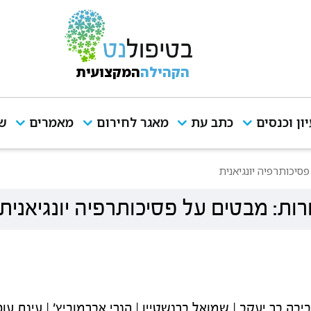
הקהילה
המקצועית
יון וכנסים
כתב עת
מאגר לחירום
מאמרים
שי
סיכותרפיה יונגיאנית
רות: מבטים על פסיכותרפיה יונגיאנית
ביבה בר יעקב | שמואל ברנשטיין | הנרי אברמוביץ' | עינת עופ