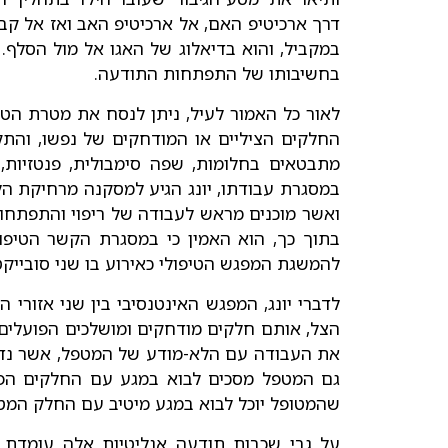
דרך ארכיטיפ האם, אל ארכיטיפ האב ואז אל קבו
במקביל, והוא בדיאלוג של האגו אל מול הסלף.
בחשיבותו של התפתחות התודעה.
לאור כל האמור לעיל, ניתן לנסח את מטרת הטי
החלקים הציליים או המודחקים של נפשו, והת
מתבטאים בחלומות, שפה סימבולית, פנטזיות, 
במסגרת עבודתו, יונג הגיע למסקנה מרחיקת הל
ואשר מוכנים מראש לעבודה של ריפוי והתפתחות.
בתוך כך, הוא האמין כי במסגרת הקשר הטיפול
להמשגת המפגש הטיפולי כאירוע בו שני סובייקט
לדברי יונג, המפגש האינטנסיבי בין שני אזור
הצל, אותם חלקים מודחקים ומושלכים הפועלים בח
את העבודה עם הלא-מודע של המטפל, אשר נדרש 
שהמטופל יוכל לבוא במגע מיטיב עם החלק המטפל
על גבי שכבות תודעה אנליטיות אלה עומדת כי