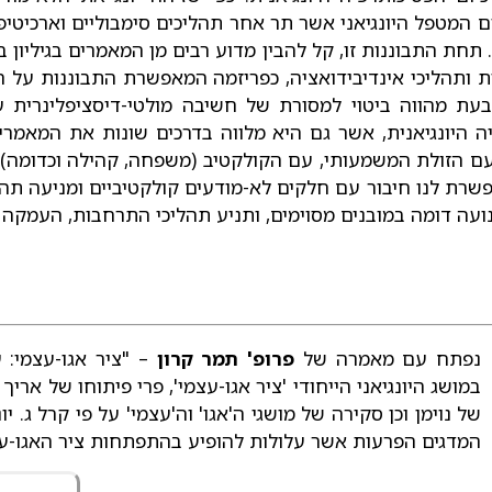
היום המטפל היונגיאני אשר תר אחר תהליכים סימבוליים וארכיטי
תחת התבוננות זו, קל להבין מדוע רבים מן המאמרים בגיליון ב
ות ותהליכי אינדיבידואציה, כפריזמה המאפשרת התבוננות על 
 בעת מהווה ביטוי למסורת של חשיבה מולטי-דיסציפלינרית
ה היונגיאנית, אשר גם היא מלווה בדרכים שונות את המאמרים
ם הזולת המשמעותי, עם הקולקטיב (משפחה, קהילה וכדומה) 
שרת לנו חיבור עם חלקים לא-מודעים קולקטיביים ומניעה תהל
תנועה דומה במובנים מסוימים, ותניע תהליכי התרחבות, העמקה 
נפתח עם מאמרה של
פרופ' תמר קרון
– "ציר אגו-עצמי:
במושג היונגיאני הייחודי 'ציר אגו-עצמי', פרי פיתוחו של ארי
של נוימן וכן סקירה של מושגי ה'אגו' וה'עצמי' על פי קרל ג. 
המדגים הפרעות אשר עלולות להופיע בהתפתחות ציר האגו-עצ