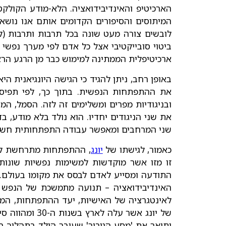
הארכיטיפ והאינדיבידואציה. הלא-מודע הקולקטי
המיתוסים והסיפורים הקדומים אותם אנו נושאים 
לובשים צורה מעט שונה בכל תרבות ותרבות (ל
ביטוי סובייקטיבי אצל כל אדם לפי מערך נפשי
ארכיטיפלית הממתינה למימוש כבר מן הרגע הרא
באופן רחב, ניתן להגיד כי הגישה היונגיאנית 
את ההתפתחות הנפשית. בתוך כך, לפי תפיסתו
ובניגודיות מפרים ומשלימים זה לזה. הסמל, המ
את שני הניגודים יחדיו. הוא נולד בלא מודע, 
שני המרחבים ומאפשר עבודה התפתחותית חשו
כאמור, לגישתו של
יונג
, ההתפתחות מתרחשת לאו
זו מזו אשר מוקדשות למשימות נפשיות שונו
התודעה ומסייע לאדם לבסס את מקומו בעולם.
האינדיבידואציה – תנועה מתמשכת של הנפש לכ
לאינטגרציה של האישיות, יעד ההתפתחות, המ
של יונג אשר 
ותיאר את 'מסע הגיבור' שעובר הילד בתהליך ה