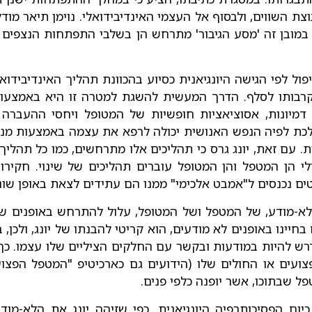
צת השווים, ולבסוף אל העצמי האינדיבידואלי. נוימן תיאר מ
 במובן זה 'מסע הגיבור' מתרחש הן בשלבי התפתחות הנצפים 
פול לפי הגישה היונגיאנית כסיוע בהכוונת תהליך האינדיבידו
קרבותו לסלף. הדרך המעשית להשגת למטרה זו היא באמצעו
דמיונות, אסוציאציות חופשיות של המטופל ויחסי ההעברה ה
כת לפיה הנפש האנושית יכולה לרפא את עצמה באמצעות מנגנ
 עם זאת, יונג גרס כי תהליכים אלו מתרחשים, כמו כל תהליך 
י הן המטפל והן המטופל עוברים תהליכים של שינוי. חקירות
ים נכנסים ל"אמבט אלכימי" ממנו הם עתידים לצאת באופן שונ
י הלא-מודע, של המטפל ושל המטופל, עלול להתרחש באופנים ש
יינו באופנים לא מודעים, הוא קריטי להבנתו של יונג, ולכן, ב
להיות במודעות ובקשר עם החלקים הציליים שלו עצמו. כך, ל
 שבתוכו, אשר יופנה כלפי פנים.
ום הפסיכותרפיה היונגיאנית. כפי שזיהה יונג את הלא-מו