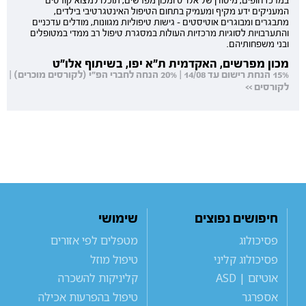
במרכז חופים, מיסודן של אלו"ט ומכון מפרשים, תוכלו למצוא קורסים
המעניקים ידע מקיף ומעמיק בתחום הטיפול האינטגרטיבי בילדים,
מתבגרים ומבוגרים אוטיסטים - גישות טיפוליות מגוונות, מודלים עדכניים
והתערבויות לסוגיות מרכזיות העולות במסגרת טיפול רב ממדי במטופלים
ובני משפחותיהם.
מכון מפרשים, האקדמית ת"א יפו, בשיתוף אלו"ט
15% הנחת רישום עד 14/08 | 20% הנחה לחברי הפ"י (לקורסים מוכרים) |
לקורסים >>
חיפושים נפוצים
שימושי
פסיכולוג
מטפלים לפי אזורים
פסיכולוג קליני
טיפול מוזל
אוטיזם | ASD
קליניקות להשכרה
אספרגר
טיפול בהפרעות אכילה