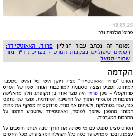
18.09.25
פרופ' שולמית גלר
מאמר זה נכתב עבור הגיליון
פרויד. האאוטסיידר:
רשמים טיפוליים בעקבות הסרט - בעריכת ד"ר מור
שחורי-סטאל
הקדמה
הסרט "פרויד האאוטסיידר" מציג דיוקן אישי של האיש שמעבר
למיתוס, ומציע הצצה ססגונית למורכבות הגותו. שמו של הסרט
פרדוקסלי – שכן
פרויד
היה מצד אחד בן תקופתו, חלק מהאליטה
התרבותית ומעמודי התווך של החשיבה המודרנית, ומצד שני נתפס
כזר, שנוי במחלוקת, ולעיתים אף מודר. פרדוקס זה משקף את מהות
דמותו: מהפכן שהפך למוסד, ואאוטסיידר שהטביע חותמו על
התרבות המערבית.
הסרט מציע מפגש עם מי ששינה את הדרך שבה אנחנו חושבים על
עצמנו, ובכך ממחיש עד כמה כלל הקהילה המקצועית, מכל הזרמים