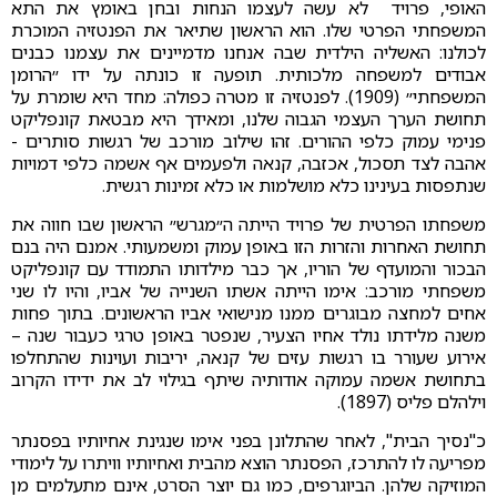
האופי, פרויד לא עשה לעצמו הנחות ובחן באומץ את התא
המשפחתי הפרטי שלו. הוא הראשון שתיאר את הפנטזיה המוכרת
לכולנו: האשליה הילדית שבה אנחנו מדמיינים את עצמנו כבנים
אבודים למשפחה מלכותית. תופעה זו כונתה על ידו ״הרומן
המשפחתי״ (1909). לפנטזיה זו מטרה כפולה: מחד היא שומרת על
תחושת הערך העצמי הגבוה שלנו, ומאידך היא מבטאת קונפליקט
פנימי עמוק כלפי ההורים. זהו שילוב מורכב של רגשות סותרים -
אהבה לצד תסכול, אכזבה, קנאה ולפעמים אף אשמה כלפי דמויות
שנתפסות בעינינו כלא מושלמות או כלא זמינות רגשית.
משפחתו הפרטית של פרויד הייתה ה״מגרש״ הראשון שבו חווה את
תחושת האחרות והזרות הזו באופן עמוק ומשמעותי. אמנם היה בנם
הבכור והמועדף של הוריו, אך כבר מילדותו התמודד עם קונפליקט
משפחתי מורכב: אימו הייתה אשתו השנייה של אביו, והיו לו שני
אחים למחצה מבוגרים ממנו מנישואי אביו הראשונים. בתוך פחות
משנה מלידתו נולד אחיו הצעיר, שנפטר באופן טרגי כעבור שנה –
אירוע שעורר בו רגשות עזים של קנאה, יריבות ועוינות שהתחלפו
בתחושת אשמה עמוקה אודותיה שיתף בגילוי לב את ידידו הקרוב
וילהלם פליס (1897).
כ"נסיך הבית", לאחר שהתלונן בפני אימו שנגינת אחיותיו בפסנתר
מפריעה לו להתרכז, הפסנתר הוצא מהבית ואחיותיו וויתרו על לימודי
המוזיקה שלהן. הביוגרפים, כמו גם יוצר הסרט, אינם מתעלמים מן