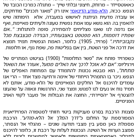
כאאוטסיידר – מרוחק, חיצוני ובלתי שייך – מתגלה כמרכז הכובד של
הנפש. ככזה,
הלא-מודע הדינאמי
אינו רק "מאגר תכנים" מודחקים,
או עובדה מדעית הניתנת לאישוש במעבדה, אלא היפותזה שיש
להאמין בה. הוא נושא עמו אמת נפשית טעונה ולעיתים מאיימת, ואף
אם נדמה לנו שאנו מצליחים להסתירה, סופה להתגלות:
"..אם
שפתיו דוממות, הוא מפטפט באצבעותיו; הבגידה מבצבצת מכל
נקבוביותיו."
(פרויד, 1905). כלומר, האמת הנפשית תמיד תמצא
את דרכה אל פני השטח, בין אם בפליטות פה, שפת גוף, או חלומות.
כשפרויד פותח את "פשר החלומות" (1900) בציטוט המתריס של
וירגיליוס:
"אם לא אוכל לרכך את האלים ממעל, אעורר את השאול
מתחת"
, הוא מבטא נכונות להתמודד עם המחוזות האפלים של
הנפש. ניכר בו התמהיל הייחודי של אימה ורתיעה מצד אחד – הרי אנו
עומדים להיכנס אל החלקים המאיימים של הלא-מודע, אותם לא
תמיד נוח או נעים לנו לפגוש; ומצד שני, התרגשות וגאווה על שהעזנו
להצטרף אל ״הסיירת״, החוצה את הגבולות אל מעבר לקווי האויב
הפנימיים.
סצנות הרכבת בסרט מעניקות ביטוי חזותי למטפורה הפרוידיאנית
המפורסמת על החלום כ
"דרך המלך אל הלא-מודע"
. הרכבת
מסמלת כאן מסע בין מצבי תודעה שונים – מהגלוי אל הנסתר,
ממצב הערות אל השינה. הנכונות לעלות על רכבת זו, כלומר להיכנס
לתהליך האסוציאציות החופשיות ולאפשר למחשבות לזרום ללא