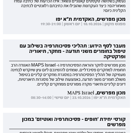
נעסוק בשלושה טקסטים קאנוניים ונשאל: אילו הכרעות של כתיבה עמדו
מאחוריהם? כיצד העקרונות שהובילו את כתיבתם רלוונטיים לכתיבה
הקלינית כיום?
מכון מפרשים, האקדמית ת"א יפו
מפגש מקוון | 18.10.2026 | יום ראשון | 19:30-21:00
מעבר לסף הידוע: תהליכי פסיכותרפיה בשילוב עם
טיפול בחומרים משני תודעה - מחקר, תיאוריה
ופרקטיקה
מכון מפרשים לחקר והוראת הפסיכותרפיה ו- MAPS Israel האגודה הרב
תחומית למחקרים פסיכדליים, שמחים להזמינכם ליום עיון שיוקדש לבחינה
מעמיקה של תהליך הפסיכותרפיה במסגרת מחקרים קליניים בטיפול
משולב חומרים משני תודעה, באמצעות שילוב של מסגרות תיאורטיות,
דיונים קליניים ותיאורי מקרה מפורטים ממחקרים קליניים.
מכון מפרשים, MAPS Israel
האקדמית ת"א יפו | 23.10.2026 | יום שישי | 08:30-14:00
קורסי יחידת 'חופים - פסיכותרפיה ואוטיזם' במכון
מפרשים