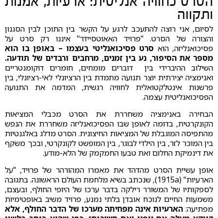
הסרט כחוויה אנליטית: ארעיות, אמנות
ותקווה
לסיום, אני רוצה להתעכב לרגע על הקשר בין התוכן לבין הסגנון
והצורה של הסרט. "פרויד האאוטסיידר" איננו רק סרט על
פסיכואנליזה, הוא
סרט פסיכואנליטי בעצמו – באופן בו הוא
מספר את הסיפור, נע בין זמנים, מרחבים ורבדים של תודעה.
השילוב ההיברידי בין דוברים מומחים, חומרים דוקומנטריים
ואנימציה יצירתית יוצר תנועה מתמדת בין הרציונלי לאי-רציונלי, בין
פרשנות אינטלקטואלית לחוויה רגשית, המדמה את התנועה
הפסיכואנליטית עצמה.
הבחירה באנימציה משחררת את הסרט מכבלי המציאות
הקונקרטית, בדומה לאופן שבו הפסיכואנליזה משחררת את הנפש
מהתפיסה המוגבלת של המציאות החיצונית. הסרט מדלג באלגנטיות
בין המוכר לזר, בין הילדי לבוגר, בין המופשט לקונקרטי, ובכך משקף
את דינמיקת החלום ואת טבעו החמקמק של הלא-מודע.
אופן עשיית הסרט מהדהד את מאמרו המהורהר של פרויד, "על
הארעיות" (1915a), שנכתב בשיא מלחמת העולם הראשונה. בתגובה
לספקותיו של המשורר רילקה בדבר ערכו של היופי החולף, ובעצם,
משמעות החיים לנוכח אובדן בלתי נמנע, פרויד משיב באופטימיות
מפתיעה:
הארעיות אינה מפחיתה מערכו של הדבר החולף, אלא