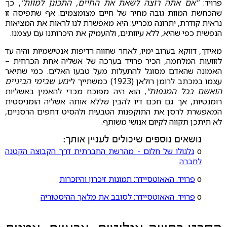
פרויד:
"אם אתה רוצה לשאת את החיים, התכונן למוות"
, כך
שהכחשת המוות גובה מחיר של חיים מצומצמים. אף שתפיסה זו
נראית קודרת, יתרונה מכריע: היא מאפשרת לנו לראות את המציאות
הנפשית כפי שהיא, ללא עיוותים, ולהעמיק את היכרותנו עם עצמנו.
מאידך, דווקא בערוב ימיו, לאחר שחווה רדיפות אנטישמיות והיה עד
לזוועות המלחמה, הכיר פרויד בערכה של אשליה אחת הכרחית –
האמונה שהאדם מסוגל להתעלות מעל טבעו האלים. כמי שתיאר
עצמו במכתב לרומן רולאן (1923) כמשתייך ל
״גזע שבימי הביניים
הואשם בכל המגפות"
, הוא היה מפוכח מכדי להאמין באשליות
רומנטיות, אך גם חכם דיו להבין שללא אותה אשליה הומניסטית
המאפשרת לרסן את התוקפנות הטבעית ולהסיט דחפים הרסניים,
לא תיתכן תקווה לקיום אנושי משותף.
נושאים נוספים שיכולים לעניין אותך:
ο
גלגולו של חלום - מהרשת החברתית דרך הקבוצה הקטנה
לחברה
ο
פרויד. האאוטסיידר: תמונות זיכרון והיזכרות
ο
פרויד. האאוטסיידר: לסובב את מלאך ההיסטוריה