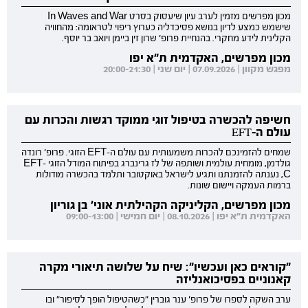
מכון מפרשים מזמין לערב עיון שיעסוק בסרט In Waves and War
שישמש כמצע לדיון בנושא פסיכדליה כערוץ ריפוי לטראומה: מהחוויה
הקלינית לידע מחקרי. בהנחיית פרופ' שרון זין ביימן ויואב בר יוסף.
מכון מפרשים, האקדמית ת"א יפו
מפגש מקוון | 07.09.2026 | יום שני | 20:00-21:30
חשיפה להכשרה בטיפול זוגי ממוקד רגשות והכרות עם
עולם ה-EFT
שמחים להזמינכם להכרות משמעותית עם עולם ה-EFT הזוגי. פרופ' רונדה
גולדמן, מומחית עולמית ושותפה של לז גרינברג בפיתוח המודל הזוגי EFT-
C, נענתה להזמנתנו ותגיע לישראל באוקטובר ותלמד בהכשרה מודולות
ברמות העמקה ויישום שונות.
מכון מפרשים, הקליניקה הקהילתית אוני' בן גוריון
האקדמית ת"א יפו | 08.10.2026 | יום חמישי | 09:00-13:00
"קוראים כאן ועכשיו": שיח על שלושה תיאורי מקרה
קאנוניים בפסיכואנליזה
ערב השקה לספרו של פרופ' ענר גוברין "כשהטיפול הופך לסיפור" ובו