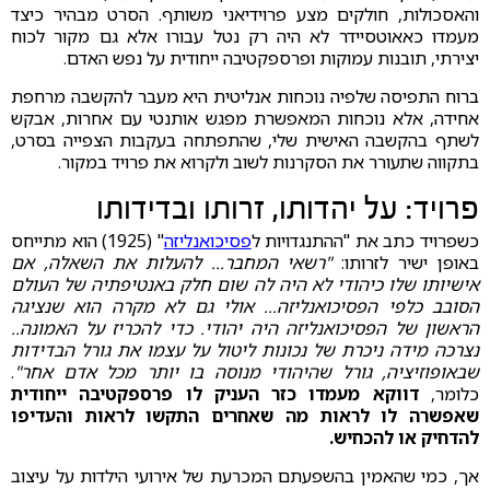
והאסכולות, חולקים מצע פרוידיאני משותף. הסרט מבהיר כיצד
מעמדו כאאוטסיידר לא היה רק נטל עבורו אלא גם מקור לכוח
יצירתי, תובנות עמוקות ופרספקטיבה ייחודית על נפש האדם.
ברוח התפיסה שלפיה נוכחות אנליטית היא מעבר להקשבה מרחפת
אחידה, אלא נוכחות המאפשרת מפגש אותנטי עם אחרות, אבקש
לשתף בהקשבה האישית שלי, שהתפתחה בעקבות הצפייה בסרט,
בתקווה שתעורר את הסקרנות לשוב ולקרוא את פרויד במקור.
פרויד: על יהדותו, זרותו ובדידותו
כשפרויד כתב את "ההתנגדויות ל
פסיכואנליזה
" (1925) הוא מתייחס
באופן ישיר לזרותו:
"רשאי המחבר... להעלות את השאלה, אם
אישיותו שלו כיהודי לא היה לה שום חלק באנטיפתיה של העולם
הסובב כלפי הפסיכואנליזה... אולי גם לא מקרה הוא שנציגה
הראשון של הפסיכואנליזה היה יהודי. כדי להכריז על האמונה..
נצרכה מידה ניכרת של נכונות ליטול על עצמו את גורל הבדידות
שבאופוזיציה, גורל שהיהודי מנוסה בו יותר מכל אדם אחר"
.
כלומר,
דווקא מעמדו כזר העניק לו פרספקטיבה ייחודית
שאפשרה לו לראות מה שאחרים התקשו לראות והעדיפו
להדחיק או להכחיש.
אך, כמי שהאמין בהשפעתם המכרעת של אירועי הילדות על עיצוב