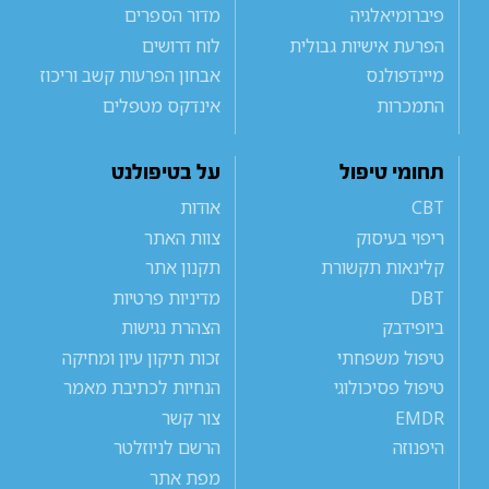
פיברומיאלגיה
מדור הספרים
הפרעת אישיות גבולית
לוח דרושים
מיינדפולנס
אבחון הפרעות קשב וריכוז
התמכרות
אינדקס מטפלים
תחומי טיפול
על בטיפולנט
CBT
אודות
ריפוי בעיסוק
צוות האתר
קלינאות תקשורת
תקנון אתר
DBT
מדיניות פרטיות
ביופידבק
הצהרת נגישות
טיפול משפחתי
זכות תיקון עיון ומחיקה
טיפול פסיכולוגי
הנחיות לכתיבת מאמר
EMDR
צור קשר
היפנוזה
הרשם לניוזלטר
מפת אתר