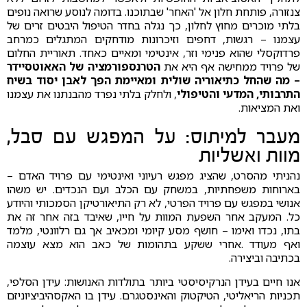
צנזורה, פותחת חלון אל 'האחר' שבתוכנו. בדומה לנוסע שרואה נופים
בלתי מוכרים מחוץ לחלון, כך נגלה בחדר הטיפול היבטים זרים של
עצמנו – רגשות, דחפים וזיכרונות מודחקים המתגלים כמרחב
פרדוקסלי שהוא פנימי וזר, אינטימי ומאיים כאחד. תאוריית החלום
של פרויד ממחישה אף היא את
הטרנספורמציה של האאוטסיידר
– מה שהחל כתיאוריה שולית ומאיימת הפך לאבן יסוד בשיח
התרבותי, המדעי והטיפולי
, ולחלק בלתי נפרד מהבנתנו את עצמנו
ואת המציאות.
מעבר למיתוס: על המפגש עם סבל,
מוות ואשליות
נהניתי מהסרט, שהציג מפגש רעיוני ואינטימי עם פרויד האדם –
בארוחות משפחתיות, במשחק עם הכלב ועם הנכדים. יש משהו
אנושי במפגש עם פרויד הפרטי, לא רק התיאורטיקן הסמכותי והיודע
כל. המעקב אחר השפעת המוות על חייו, שאיבד בזה אחר זה את
בתו, נכדו ואימו – חושף מסע קיומי ומכאיב אך גם רלוונטי, מלמד
ואף מעודד .אחרי ששקע בתהומות של כאב הוא מצא עוצמה
בכתיבה וביצירה.
אנו חיים בעידן הנרקיסיסטי ביותר בתולדות האנושות: עידן הסלפי,
תכניות הריאליטי, הטיקטוק והאינסטגרם. עידן בו האקסהיביציוניזם