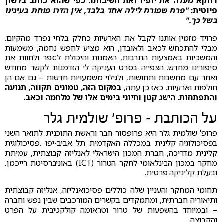
דווקא מעלה את יופיו ואת חשיבותו. כפי שהוא כותב בלשון
פיוטית:
"פרח שפורח לילה אחד בלבד, אין הדרו פוחת בעינינו
בשל כך."
פרויד מזמין אותנו לקבל את הארעיות כחלק בלתי נפרד מהקיום.
מבלי להתכחש לכאב ולאובדן, הוא מציע לחפש נחמה, משמעות
והמשכיות באמצעות התרבות, האמנות והיכולת לספר ולחוות את
סיפורינו מחדש. הצפייה בסרט העניקה לי הזדמנות לקשר מחודש
ואחר עם מחשבות ותחושות, ולגילוי משמעויות חדשות – גם אם הן
חולפות וארעיות. כאז כן עתה,
במקום הזה, טמונים תקווה, תנועה
והתפתחות. הישג קטן וחיוני בימים אלו של מלחמה וכאב.
על הכותבת – פרופ' שולמית גלר
פרופ' שולמית גלר היא פרופסור חבר וראשת התוכנית לתואר השני
בפסיכולוגיה קלינית במכללה האקדמית תל אביב-יפו .פסיכולוגית
קלינית מדריכה, חברת המכון הישראלי לאנליזה קבוצתית, עמיתת
מחקר במכון הבינלאומי לחקר הטרור (ICT) באוניברסיטת רייכמן,
ובעלת קליניקה פרטית.
תחומי המחקר והעניין שלה כוללים פסיכואנליזה, אנליזה קבוצתית
ותיאוריה חברתית, ומתמקדים בקשרים המורכבים שבין נפש וחברה
– ובמיוחד בהשפעות של טרור וטראומה קולקטיבית על הפרט
והקבוצה.