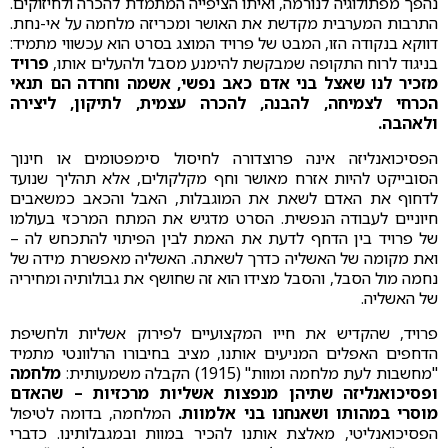
נהפך מפתולוגיה לנורמה, ואיתו הציפייה המתמדת להכרה ולחיזוקים.
התרבות המערבית מקדשת את האושר ומכריזה מלחמה על אי-נחת.
דווקא בנקודה הזו, המבט של פרויד המוצג בסרט הוא עכשווי מתמיד:
בניגוד לרוח התקופה שמבקשת להימנע מסבל ולהעלים אותו,
פרויד
מזכיר לנו שאצל בני אדם כאב נפשי, אשמה וחרדה הם תנאי
הכרחי לצמיחה, להבנה, להכרה עצמית, לתיקון, ליצירה
ולאהבה.
הפסיכואנליזה אינה פרוצדורה לחיסול סימפטומים או חינוך
הסובייקט להיות אזרח מאושר וחף מקלקולים, אלא תהליך שנועד
לדחוף את האדם לשאת את המוגבלות, האבל והכאב כמשאבים
חיוניים לעבודה הנפשית. הסרט מדגיש את המתח המרכזי בעולמו
של פרויד בין הדחף לדעת את האמת לבין הפיתוי להתכחש לה –
ואת מקומה של האשליה כדרך לשאתה. האשליה מאפשרת מידה של
נחמה מול הסבל, והסבל מצידו הוא זה שחושף את גבולותיה ומחיריה
של האשליה.
פרויד, שהקדיש את חייו המקצועיים לפירוק אשליות ולחשיפת
הדחפים האפלים המניעים אותנו, מציב בחיבורו הרלוונטי מתמיד
"מחשבות לעת מלחמה ומוות" (1915) הקבלה משמעותית:
מלחמה
ופסיכואנליזה שתיהן מנפצות אשליות מרכזיות – שהאדם
מוסרי במהותו ושאנחנו בני אלמוות.
המלחמה, בדומה לטיפול
הפסיכואנליטי, מאלצת אותנו להכיר במוות ובמגבלותינו. כדברי