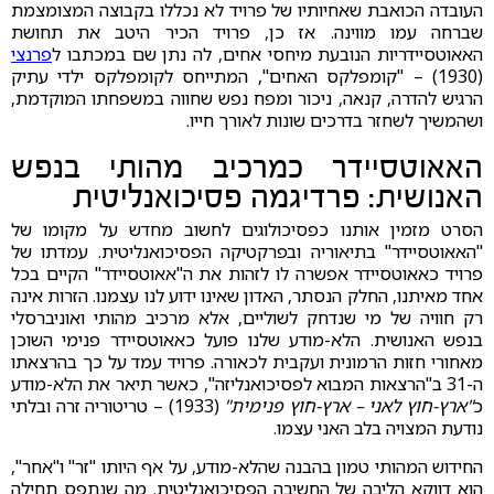
העובדה הכואבת שאחיותיו של פרויד לא נכללו בקבוצה המצומצמת
שברחה עמו מווינה. אז כן, פרויד הכיר היטב את תחושת
האאוטסיידריות הנובעת מיחסי אחים, לה נתן שם במכתבו ל
פרנצי
(1930) – "קומפלקס האחים", המתייחס לקומפלקס ילדי עתיק
הרגיש להדרה, קנאה, ניכור ומפח נפש שחווה במשפחתו המוקדמת,
ושהמשיך לשחזר בדרכים שונות לאורך חייו.
האאוטסיידר כמרכיב מהותי בנפש
האנושית: פרדיגמה פסיכואנליטית
הסרט מזמין אותנו כפסיכולוגים לחשוב מחדש על מקומו של
"האאוטסיידר" בתיאוריה ובפרקטיקה הפסיכואנליטית. עמדתו של
פרויד כאאוטסיידר אפשרה לו לזהות את ה"אאוטסיידר" הקיים בכל
אחד מאיתנו, החלק הנסתר, האדון שאינו ידוע לנו עצמנו. הזרות אינה
רק חוויה של מי שנדחק לשוליים, אלא מרכיב מהותי ואוניברסלי
בנפש האנושית. הלא-מודע שלנו פועל כאאוטסיידר פנימי השוכן
מאחורי חזות הרמונית ועקבית לכאורה. פרויד עמד על כך בהרצאתו
ה-31 ב"הרצאות המבוא לפסיכואנליזה", כאשר תיאר את הלא-מודע
כ
"ארץ-חוץ לאני – ארץ-חוץ פנימית"
(1933) – טריטוריה זרה ובלתי
נודעת המצויה בלב האני עצמו.
החידוש המהותי טמון בהבנה שהלא-מודע, על אף היותו "זר" ו"אחר",
הוא דווקא הליבה של החשיבה הפסיכואנליטית. מה שנתפס תחילה