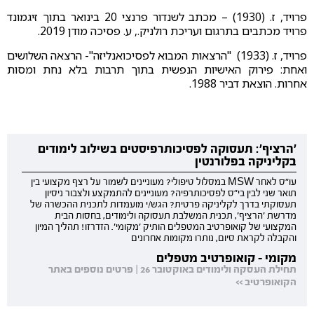
פרויד, ז. (1930) – מכתב לשנדור פרנצי 20 בינואר בתוך זיגמונד
פרויד מכתבים בתרגום ועריכת רולניק., ע. פסיכה מודן 2019.
פרויד, ז. (1933) "הרצאות המבוא לפסיכואנליזה"- הרצאה השלושים
ואחת: פירוק האישיות הנפשית בתוך תרבות בלא נחת ומסות
אחרות. הוצאת דביר 1988.
'הרציף': תעסוקה לפסיכותרפיסטים בשילוב לימודים
בקליניקה בפלורנטין
עו"ס לאחר MSW במסלול טיפולי? מעוניינים לשמור על רצף מקצועי בין
תואר שני לבין בי"ס לפסיכותרפיה? מעוניינים להתמקצע ולצבור ניסיון
תעסוקתי בדרך לקליניקה פרטית? הגש/י מועמדות לתכנית ההכשרה של
מדרשת 'הרציף', תכנית המשלבת תעסוקה ולימודים, בחסות הבית
המקצועי של קואופרטיב המטפלים הותיק 'מקומי'. הזדרזו! תהליך המיון
והקבלה לקראת סיום, נותרו מקומות אחרונים
מקומי - קואופרטיב מטפלים
תחילת העסקה ולימודים באוקטובר 26 | פרטים נוספים באתר
הקואופרטיב >>