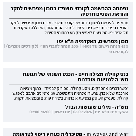
נפתחה ההרשמה לקורסי תשפ"ז במכון מפרשים לחקר
והוראת הפסיכותרפיה
מוזמנים להירשם למגוון הרחב של קורסי תשפ"ז מבית מכון מפרשים לחקר
והוראת הפסיכותרפיה, בית הספר למדעי ההתנהגות, המכללה האקדמית
תל אביב-יפו, המוצעים לאנשי מקצוע בתחומי הטיפול.
מכון מפרשים, האקדמית ת"א יפו
15% הנחת רישום עד 14/08 | 20% הנחה לחברי הפ"י (לקורסים מוכרים) |
לקורסים >>
כנס קהילה מצילה חיים - הכנס השנתי של תנועת
מש"ה למניעת אובדנות
"כשהדברים מתפרקים: מסע קהילתי מפירוק לבנייה" - בתוך מציאות
מורכבת של אובדן, ערעור ומלחמה מתמשכת, אנו מזמינים אתכם למפגש
קהילתי מעמיק העוסק במניעת אובדנות, ביצירת עוגנים ובמציאת תקווה.
מש"ה - מילים שעושות הבדל
האקדמית ת"א-יפו | 06.09.2026 | יום ראשון | 09:00-16:00
In Waves and War - פסיכדליה כערוץ ריפוי לטראומה