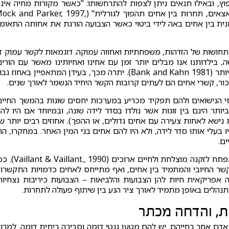
נפוץ, ובאילו תנאים ניתן לצפות להתרחשותו: "כאשר מקורות מחיה אינ
מספיקים (או יש סיכוי שלא יספיקו) לקיומם של כל הצאצאים, תחרות בין אחים תהפוך לגורלית" ( and Parker, 1997
צחנית בין אחים באה לידי ביטוי כאשר הצבועה הורגת את אחותה התאומ
 תחושות של הזדהות, משפחתיות ואחווה עמוקה. דוגמאות לקשר עמוק ז
, בילדותנו אנו מבלים יותר זמן עם אחינו ואחיותינו מאשר עם הורינו
ומטבע הדברים, לרוב, הקשר איתם נמשך פרק זמן ארוך יותר (Bank and Kahn 1981). יתרה מכך, בעידן המתאפיין באחוז ג
יכור, קשרי אחים הם לעתים קרובות הקשר היחיד הנשמר לאורך שנים.
סי הנישואים ולהם תפקיד מכריע במערכות יחסים שונות בהמשך החיים
המיטיבים ביותר הינם בין זוגות אשר נולדו בסדר לידה שונה, ובמיוחד אם היו לה
נישא לאחות צעירה עם אחים גדולים, או ההפך). אחוזים רבים יותר ש
יו בעלי אותו סדר לידה, ולא היו להם אחים בני המין האחר. במחקרו, הו
ים.
מנגד, קשר חיובי עם אח או אחות הוא אחד ממאפייני המפתח לזקנה מוצלחת ולחיים ארוכים (990
ר החיובי והמתמיד בין אחים, ואף מתייחס לאחים כדמויות התקשרו
transitional ob). באותה סוואנה אפריקאית חיות להן הצבועות והלביאות – הצבועות כיריבות נצחיות
תנהלים באופן מתמיד לאורך ציר הנע בין שיתוף פעולה לתחרות.
ת, והדחה מכתר
דם אחר בחייהם. יש להם מטען גנטי דומה וסביבה ביתית דומה. למרו