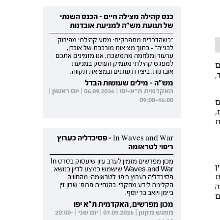
כנס קהילה מצילה חיים - הכנס השנתי
של תנועת מש"ה למניעת אובדנות
"כשהדברים מתפרקים: מסע קהילתי מפירוק
לבנייה" - בתוך מציאות מורכבת של אובדן,
ערעור ומלחמה מתמשכת, אנו מזמינים אתכם
ם
למפגש קהילתי מעמיק העוסק במניעת
אובדנות, ביצירת עוגנים ובמציאת תקווה.
,
מש"ה - מילים שעושות הבדל
האקדמית ת"א-יפו | 06.09.2026 | יום ראשון |
09:00-16:00
ם
,
ת
In Waves and War - פסיכדליה כערוץ
ריפוי לטראומה
מכון מפרשים מזמין לערב עיון שיעסוק בסרט In
ן
Waves and War שישמש כמצע לדיון בנושא
ת
פסיכדליה כערוץ ריפוי לטראומה: מהחוויה
ה
הקלינית לידע מחקרי. בהנחיית פרופ' שרון זין
ביימן ויואב בר יוסף.
ם
מכון מפרשים, האקדמית ת"א יפו
מפגש מקוון | 07.09.2026 | יום שני | 20:00-