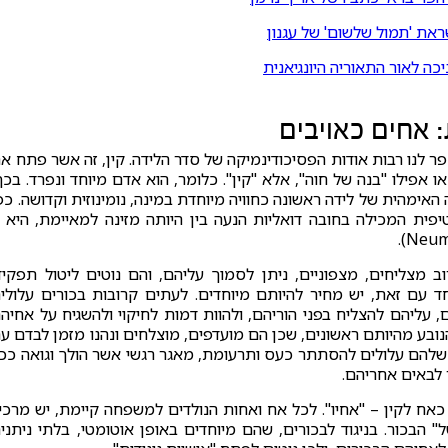
ראת 'תמול שלשום' של עגנון
ה לאור התאוריה היונגיאנית
אחים כאויבים
ר לנו רבות אודות הפסיכודינמיקה של סדר הלידה. קין, זה אשר פתח א
ו אפילו "בנה של חוה", אלא "קין". כלומר, הוא אדם מיוחד ונפרד. בכך
אימהית של לידה ראשונה כחוויה מיוחדת במינה, נומינוזית וקדושה. כפ
יפית המכילה בחובה דואליות הנעה בין היותה מזינה למאיימת, היא ז
ב מצליחים, מצפוניים, ניתן לסמוך עליהם, והם נוטים ליטול תפקיד
ת, כמו נשיאים ואסטרונאוטים (Harris 1964). יחד עם זאת, יש מחיר להיותם מיוחדים. לעתים קרובות בכורים עלול
 עליהם להצליח בפני הוריהם, ולהוות דמות לחיקוי ולהשגיח על אחיה
נובע מהיותם ראשונים, שכן הם מועדפים, מוצלחים ונהנו מזמן לבדם ע
 שלהם עלולים להסתתר כעס ותרעומת, מאגר רגשי אשר הולך וגואה ככ
 לבאים אחריהם.
כאח לקין – "אחיו". לכל אח ואחות הנולדים למשפחה קיימת, יש מרכי
" הבכור. בניגוד לבכורים, שהם מיוחדים באופן אוטומטי, בלתי ניתני