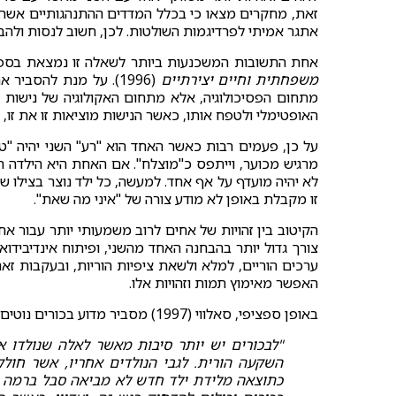
זאת, מחקרים מצאו כי בכלל המדדים ההתנהגותיים אשר נ
אתגר אמיתי לפרדיגמות השולטות. לכן, חשוב לנסות ולהבי
אחת התשובות המשכנעות ביותר לשאלה זו נמצאת בספר
משפחתית וחיים יצירתיים
(1996). על מנת להסבי
מתחום הפסיכולוגיה, אלא מתחום האקולוגיה של נישות בב
האופטימלי ולטפח אותו, כאשר הנישות מוציאות זו את זו,
על כן, פעמים רבות כאשר האחד הוא "רע" השני יהיה "
מרגיש מכוער, וייתפס כ"מוצלח". אם האחת היא הילדה ה
לא יהיה מועדף על אף אחד. למעשה, כל ילד נוצר בצילו 
זו מקבלת באופן לא מודע צורה של "איני מה שאת".
הקיטוב בין זהויות של אחים לרוב משמעותי יותר עבור אחי
צורך גדול יותר בהבחנה האחד מהשני, ופיתוח אינדיביד
ערכים הוריים, למלא ולשאת ציפיות הוריות, ובעקבות זא
האפשר מאימוץ תמות וזהויות אלו.
באופן ספציפי, סאלווי (1997) מסביר מדוע בכורים נוטים יותר להראות זעם ונקמנות:
"לבכורים יש יותר סיבות מאשר לאלה שנולדו 
השקעה הורית. לגבי הנולדים אחריו, אשר חו
כתוצאה מלידת ילד חדש לא מביאה סבל ברמה כזו 