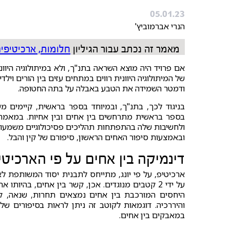
05.01.23
הנרי אברמוביץ'
מאמר זה נכתב עבור הגיליון
חלומות, ארכיטיפים
אם פרויד היה מוצא השראה בתנ"ך, ולא במיתולוגיה היוו
של המיתולוגיה היוונית רווים במתחים עזים בין הורים וילד
ודמטר השמידה את הטבע באבלה על בתה החטופה.
בניגוד לכך, בתנ"ך, ובמיוחד בספר בראשית, קיימים מ
בספר בראשית מתרחשים בין אחים ובין אחיות. במאמר 
ולחשיבות שלה בהתפתחות תהליכים פסיכולוגיים משמעותיים
ובאמצעות סיפור האחים הראשון, סיפורם של קין והבל.
דינמיקה בין אחים על פי הארכיטיפ
ארכיטיפ, על פי יונג, מתייחס לתבנית יסוד המשותפת לאנ
על ידי 2 קטבים מנוגדים. אכן, קשר בין אחים, בהיו
היחסים המורכבת בין אחים נמצאים תחרות, שנאה, ק
והיררכיה. דוגמאות לקוטב זה ניתן לראות בסיפורים של 
במאבקים בין אחים.