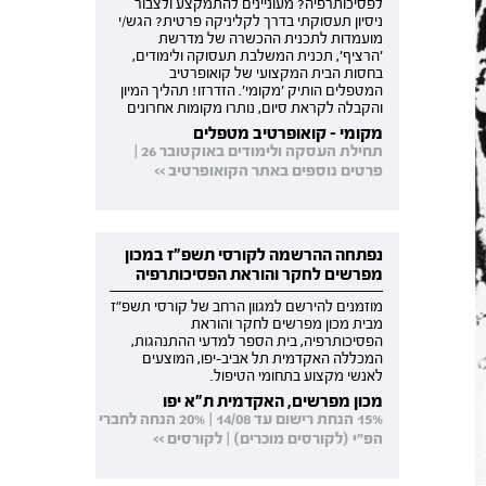
לפסיכותרפיה? מעוניינים להתמקצע ולצבור
ניסיון תעסוקתי בדרך לקליניקה פרטית? הגש/י
מועמדות לתכנית ההכשרה של מדרשת
'הרציף', תכנית המשלבת תעסוקה ולימודים,
בחסות הבית המקצועי של קואופרטיב
המטפלים הותיק 'מקומי'. הזדרזו! תהליך המיון
והקבלה לקראת סיום, נותרו מקומות אחרונים
מקומי - קואופרטיב מטפלים
תחילת העסקה ולימודים באוקטובר 26 |
פרטים נוספים באתר הקואופרטיב >>
נפתחה ההרשמה לקורסי תשפ"ז במכון
מפרשים לחקר והוראת הפסיכותרפיה
מוזמנים להירשם למגוון הרחב של קורסי תשפ"ז
מבית מכון מפרשים לחקר והוראת
הפסיכותרפיה, בית הספר למדעי ההתנהגות,
המכללה האקדמית תל אביב-יפו, המוצעים
לאנשי מקצוע בתחומי הטיפול.
מכון מפרשים, האקדמית ת"א יפו
15% הנחת רישום עד 14/08 | 20% הנחה לחברי
הפ"י (לקורסים מוכרים) | לקורסים >>