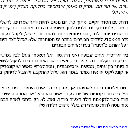
ההורים אינם משגיחים, הפגנת הזעם של הבכורים יכולה להיות דר
צערם של הוריהם, עסוקים באופן אובססיבי בחלוקת הצדק ("מי קיב
 הורית".
דהות עם הסדר הקיים. מתוך כך, הם נוטים להיות יותר שמרנים, להשלי
 מנגד, ילדים צעירים נולדים לתוך משפחה בה כבר אחיהם כבר קיימים
ם טובים יותר. לרוב, הם פתוחים יותר להתנסות, לטייל, לקבל רעיונו
דר הממסדי. לילדים הצעירים ביותר יש המותרות שלא לגדול לצד תינו
ל זהותם כ"תינוק" בעיני אחיהם הבוגרים.
ין היררכית אחים קבועה (אני הראשון, ואל תשכחו זאת) לבין גמישו
ים מפיקים תועלת רבה מהיררכיה, ואילו שאר האחים נוטים לפעול לשוויו
ביותר בין אחים, ממשית או סימבולית, נוטה לפרוץ כאשר יש קונפליק
שר קונפליקט זה אינו נפתר בזמן, הוא עלול להתקבע ולהוביל לריחוק בי
ות אלימות ביחס לאחיהם. אך, יתכן כי הם אינם היחידים. ניתן לראו
ועל פנטזיות נקמניות של אח צעיר כאשר הוא הטיל את המכה העשירית
וה ביטוי לנקמנות הילד הצעיר ביותר. זאת, לא רק ביחס לאחיו הבכו
ור נוטה להיות מועדף רק בגלל מיקום הלידה שלו.