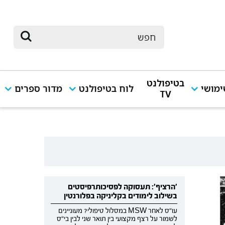
בטיפולנט
מושי
לוח בטיפולנט
מדור ספרים
TV
'הרציף': תעסוקה לפסיכותרפיסטים
בשילוב לימודים בקליניקה בפלורנטין
עו"ס לאחר MSW במסלול טיפולי? מעוניינים
לשמור על רצף מקצועי בין תואר שני לבין בי"ס