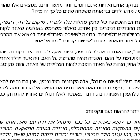
בדקו, אחים ואחיות אינם דומים יותר מאשר זרים. ממצאים אלו מהווי
ן, מדוע ילדים בני אותה משפחה שונים כל כך זה מזה?
ו רב ההשפעה של פרנק סאלווי,
נולד למרוד: מיקום בלידה, דינמיק
ר את ההבדלים הניכרים בין אחים, סאלווי משתמש באנלוגיה שאינה לקוח
יולוגיה אבולוציונית. בדומה לשאיפה האבולוציונית למצוא את המרכי
 כל אחד מהאחים יפתח "אישיות קוטבית" מזו של אחיו.
טוב"; אם האחד נראה לכולם יפה, השני ישאף להסתיר את העובדה שהו
מועדפת על האם, השנייה תהיה מועדפת על האב, וזה אשר ייוולד אחרי
של אחיו, הזהות של האחד הופכת לזהות השלילית של האחר. זהות מקוטב
ם בעלי "נגישות מרובה", אלה הקרובים בגיל ובמין, שכן הם נוטים להצי
ואציה. כך, פעמים רבות האח אשר תפס את הנישה של הבכור נוטה לאמ
ת להפגין הישגיות רבה. הדבר מאפשר לאלו הנולדים אחריו להתרחק ככ
אחר כך לקנא באחיהם. כל בכור מתחיל את חייו עם מאה אחוז ש
לקים בהשקעה ההורית מההתחלה, הירידה במידת ההשקעה ההורי
[כמו עבור הילד הבכור]. הורים יכולים לנסות למנוע קנאה, וילדי