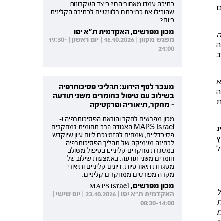
כתיבה עמדו מאחוריהם? כיצד העקרונות
ם
שהובילו את כתיבתם רלוונטיים לכתיבה הקלינית
כיום?
מכון מפרשים, האקדמית ת"א יפו
ה
מפגש מקוון | 18.10.2026 | יום ראשון | 19:30-
ה
21:00
ב
א
מעבר לסף הידוע: תהליכי פסיכותרפיה
ה
בשילוב עם טיפול בחומרים משני תודעה
ת
- מחקר, תיאוריה ופרקטיקה
מכון מפרשים לחקר והוראת הפסיכותרפיה ו-
ג
MAPS Israel האגודה הרב תחומית למחקרים
פסיכדליים, שמחים להזמינכם ליום עיון שיוקדש
ץ
לבחינה מעמיקה של תהליך הפסיכותרפיה
ל
במסגרת מחקרים קליניים בטיפול משולב
חומרים משני תודעה, באמצעות שילוב של
מסגרות תיאורטיות, דיונים קליניים ותיאורי
מקרה מפורטים ממחקרים קליניים.
מכון מפרשים, MAPS Israel
ל
האקדמית ת"א יפו | 23.10.2026 | יום שישי |
ת
08:30-14:00
ם