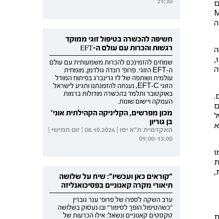
21:30
ם
Mock,
ה
חשיפה להכשרה בטיפול זוגי ממוקד
רגשות והכרות עם עולם ה-EFT
ה
,
שמחים להזמינכם להכרות משמעותית עם עולם
בוה
ה-EFT הזוגי. פרופ' רונדה גולדמן, מומחית
עולמית ושותפה של לז גרינברג בפיתוח המודל
הזוגי EFT-C, נענתה להזמנתנו ותגיע לישראל
באוקטובר ותלמד בהכשרה מודולות ברמות
.
העמקה ויישום שונות.
ם
מכון מפרשים, הקליניקה הקהילתית אוני'
ל
בן גוריון
א
האקדמית ת"א יפו | 08.10.2026 | יום חמישי |
09:00-13:00
Vaillant & Vaillant., 1). כמו
ת
,
"קוראים כאן ועכשיו": שיח על שלושה
תיאורי מקרה קאנוניים בפסיכואנליזה
ערב השקה לספרו של פרופ' ענר גוברין
"כשהטיפול הופך לסיפור" ובו נעסוק בשלושה
ת
טקסטים קאנוניים ונשאל: אילו הכרעות של