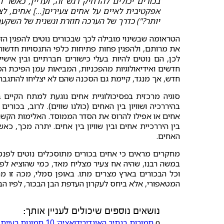
בכורים יכולים להדחיק רגש זה, ועדיין, כאשר 
אפקטיבית לאיים על אחים צעירים[...] אחים, ל
יותר?") כדרך של הערכה חוזרת ונשנית של השקעה
הטראומה שבשינוי מובילה לכך שבכורים נוטים להפגין הז
את מרותם, ולהפגין פחות פתיחות כלפי התנסויות חדשות.
לכן, הם נוטים להיות בעלי כישורים חברתיים ובין אישיי
חדשים ואידיאולוגיות מהפכניות, המביאות עמן הפיכת הס
חדש, אך מנגד, קיימת גם הסכנה שהם לא יצליחו להתגבר ע
סוגיה מרכזית בפסיכולוגיית אחים נוגעת למתח הקיים ב
בהיררכיה ושוויון בין האחים (כולנו שווים). לרוב, בכור
אחים או אפילו להרוס את הסדר הממוסד. האלימות הקשה 
בין היררכיית אחים ובין שוויון בין אחים. יתרה מכך, כא
האחים.
מחקרים מראים כי אחים בכורים מתוסכלים נוטים לפנטזי
במשה רבנו, שהיה אח צעיר מצליח מאד, כמי שהוציא לפ
וכל הבכורים בארץ מצרים מתו. באופן סמלי, מכה זו מהו
המטאפורי, אלא ביחס לעקרון העדפת הבן הבכור, לפיו הבכ
נושאים נוספים שיכולים לעניין אותך:
ο
תמורות בנתיב האינדיבידואציה: 10 תמונות רעיית הפר בראי כתביו של אריך נוימן