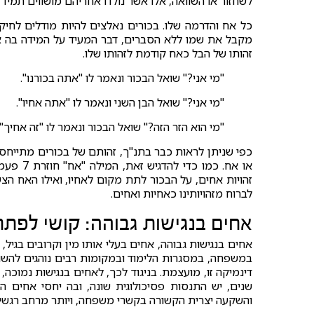
לשחזור או השוואה, אלו אשר נולדו אחריהם מושווים תמיד ל
כל אח והדרמה שלו. בכורים נאלצים להיות מודלים לחיקוי
מקבל את שמו ללא הסברים, דבר המעיד על המידה בה אחי
זהותו של הבל כאח קודמת לזהותו שלו.
"מי אני?" שואל הבכור ונאמר לו "אתה בכורנו".
"מי אני?" שואל הבן השני ונאמר לו "אתה אחיו".
"מי הוא הזר הזה?" שואל הבכור ונאמר לו "זה אחיך".
כפי שניתן לראות כבר בתנ"ך, זהותם של בכורים מתייחס
זהויות אחים, על הבכור לתת מקום לאחיו, ואילו האח הצעיר
לברוח מזהויותינו כאחיות ואחים.
אחים בנגישות גבוהה: קושי לפתח
אחים בנגישות גבוהה, אחים בעלי אותו מין וקרובים בגיל
במשפחה, במסגרות הלימוד ובמקומות רבים נוהגים להשוו
שנים, יש התנסות פסיכולוגית שונה, ובה יחסי אחים
והשקעה יצרית הקשורה בקשרי משפחה, ויותר מרחב רגש