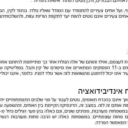
אחיהם הבכורים, ולכן נוטים לפתח "אישיות ניגודית".
, ועל אחים צעירים להתמודד עם המודל שאליו נולדו. בניגוד לקין, הב
ם צעירים אינם נוטים להוות יעד לתקוות הוריות עזות, ולהשלכותיהם
ת לעצמם, ואילו זהותם של אלה הנולדו אחר כך מתייחסת להיותם אחו
או אח. כמו כדי להדגיש זאת, המילה "אח" חוזרת 7 פעמים ב-11 הפסוקים המתארים את סיפורם של קין והבל. בפוליטיקה 
 אינו יכול להימנע מהשוואות לזה אשר נולד לפניו. כלומר, איננו יכולי
 אינדיבידואציה
, אך אינם בהכרח תאומים, נוטים לעבור על פני שלבים התפתחותיים יחד
ת אותם זה לזה. במצב זה, הדינמיקה הקיימת בין האחים, וההשפעה ש
 הם פחות עוצמתיים. במשפחות כאלה יש הרבה פחות מעורבות רגשי
י המאפשר הפרדה.