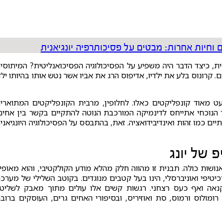
 וחיות אחרות: מבטים על פסיכותרפיה יונגיאנית
נית, כיצד הדבר היה משפיע על הפסיכולוגיה הפסיכואנליטית? המיתוסי
ים. קרונוס בלע את ילדיו, אדיפוס הרג את אביו אשר נטש אותו בהיותו ילד
עט מאוד קונפליקטים כאלו. לחלופין, מרבית הקונפליקטים המתוארי
הנוכחי אתייחס לדינמיקה המורכבת הנוטה להתקיים בקשר בין אחים
 כמו זהות ואינדיבידואציה. זאת, בהתבסס על הפסיכולוגיה היונגיאני
 של יונג
ושות כולה. תבנית זו מהווה חלק מהלא מודע הקולקטיבי, והוא מאופיי
תו ארכיטיפי ואוניברסלי, הינו בעל קטבים מנוגדים. בקוטב השלילי של מערכ
נאה ואף כעס רצחני. רגשות קשים אלו עולים מתוך מאבק לשליט
רומולוס ורמוס, סת ואוזיריס, ובסיפורי האחים גרים, העוסקים ברוב