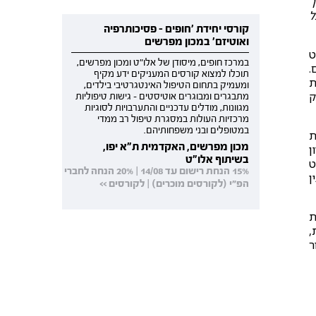
ך
ל
קורסי יחידת 'חופים - פסיכותרפיה
ואוטיזם' במכון מפרשים
ט
במרכז חופים, מיסודן של אלו"ט ומכון מפרשים,
.
תוכלו למצוא קורסים המעניקים ידע מקיף
ת
ומעמיק בתחום הטיפול האינטגרטיבי בילדים,
ק
מתבגרים ומבוגרים אוטיסטים - גישות טיפוליות
מגוונות, מודלים עדכניים והתערבויות לסוגיות
מרכזיות העולות במסגרת טיפול רב ממדי
במטופלים ובני משפחותיהם.
ת
מכון מפרשים, האקדמית ת"א יפו,
ן
בשיתוף אלו"ט
ט
15% הנחת רישום עד 14/08 | 20% הנחה לחברי
ן
הפ"י (לקורסים מוכרים) | לקורסים >>
ת
,
ר