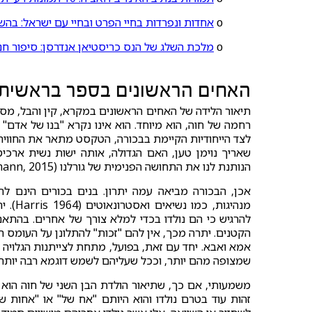
ο
אחדות ונפרדות בחיי הפרט ובחיי עם ישראל: בהש
ο
מלכת השלג של הנס כריסטיאן אנדרסן: סיפור חניכ
האחים הראשונים בספר בראשית: 
תיאור הלידה של האחים הראשונים במקרא, קין והבל, מספ
רחמה של חוה, הוא מיוחד. הוא אינו נקרא "בנו של אדם" א
לצד הייחודיות הקיימת בבכורה, הטקסט מתאר את החוויה ה
שאריך נוימן טען, האם הגדולה, אותה ישות נשית ארכיט
הנותנת לנו את התחושה הפנימית של גורלנו (Neumann, 2015).
אכן, הבכורה מביאה עמה יתרון. בנים בכורים הינם לרו
מנהיגו
להרגיש כי הם נולדו בכדי למלא צורך של אחרים. בהתאם,
הקטנים. יתרה מכך, אין להם "זכות" להתלונן על העומס ה
אמא ואבא. יחד עם זאת, בפועל, מתחת לצייתנות הגלויה
שמצופה מהם יותר, וככל שעליהם לשמש דוגמא רבה יותר
משמעותי, אם כך, שתיאור הולדת הבן השני של חוה הוא 
זהות עוד בטרם נולדו והוא היותם "אח של" או "אחות של