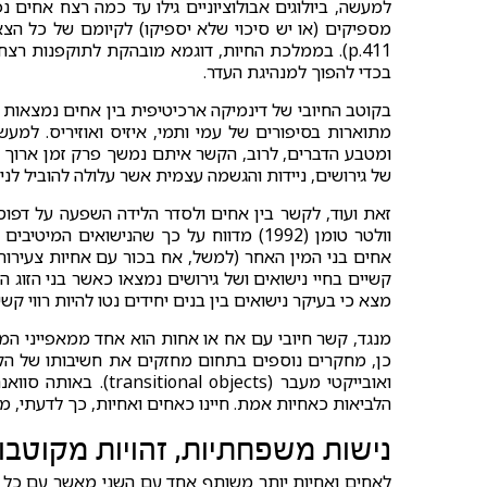
למעשה, ביולוגים אבולוציוניים גילו עד כמה רצח אחים 
p.411). בממלכת החיות, דוגמא מובהקת לתוקפנות ר
בכדי להפוך למנהיגת העדר.
בקוטב החיובי של דינמיקה ארכיטיפית בין אחים נמצאות
מתוארות בסיפורים של עמי ותמי, איזיס ואוזיריס. למעשה
של גירושים, ניידות והגשמה עצמית אשר עלולה להוביל לנ
זאת ועוד, לקשר בין אחים ולסדר הלידה השפעה על דפו
וולטר טומן (1992) מדווח על כך שהנישואים 
אחים בני המין האחר (למשל, אח בכור עם אחיות צעירות 
קשיים בחיי נישואים ושל גירושים נמצאו כאשר בני הזוג ה
מצא כי בעיקר נישואים בין בנים יחידים נטו להיות רווי קשי
כן, מחקרים נוספים בתחום מחזקים את חשיבותו של הקש
ואובייקטי מעבר (jects
הלביאות כאחיות אמת. חיינו כאחים ואחיות, כך לדעתי, מ
נישות משפחתיות, זהויות מקוטבו
לאחים ואחיות יותר משותף אחד עם השני מאשר עם כל א