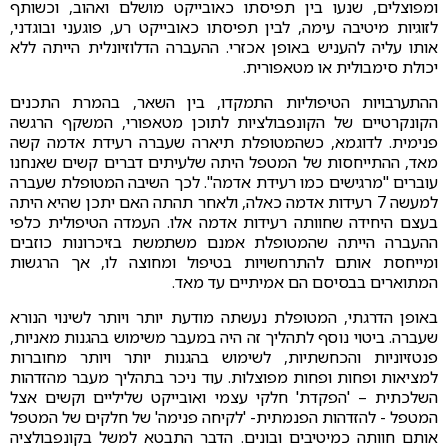
ומפוצלים, שנעו בין תפיסתו כאובייקט מושלם ואהוב, וכשותף
לזוגיות מיטיבה עימה, לבין תפיסתו כאובייקט רע, פוגעני ובוגדני,
אותו עליה להעניש באופן אכזרי. ההעברה הדלוזיונלית הייתה ללא
יכולת סימבולית או מטאפורית.
ההתערבויות הטיפוליות התמקדו, בין השאר, בהמרת התכנים
הקונקרטיים של הקונפבולציות לתוכן מטאפורי, המשקף הרגשה
פנימית. לדוגמא, כשהמטופלת תיארה שעברה רעידת אדמה קשה
מאד, ההתייחסות של המטפל היתה שלעיתים דברים קשים שאנחנו
עוברים "מרגישים כמו רעידת אדמה". לכך השיבה המטופלת שעברה
למעשה 7 רעידות אדמה כאלה, ולאחר תהתה האם יתכן שהיא היתה
בעצם היחידה שחוותה רעידות אדמה אלו. העמדה הטיפולית כלפי
ההעברה הייתה שהמטופלת אמנם משתמשת בזיכרונות כוזבים
ומייחסת אותם להתרחשויות בטיפול ומחוצה לו, אך הרגשות
המתוארים בבסיסם הם אמיתיים עד מאד.
באופן הדרגתי, המטופלת נעשתה מודעת יותר ויותר לשינוי הנורא
שעברה. ביטוי נוסף לתהליך זה היה במעבר משימוש בהגנות מאניות,
פנטזיוניות והכחשתיות, לשימוש בהגנות יותר ויותר מחוברות
למציאות ופחות ופחות מפוצלות. עוד ניכר בתהליך מעבר מהזדהות
השלכתית – 'הפקדת' חלקי עצמי ואובייקט שליליים וקשים אצל
המטפל - להזדהות הפנמתית- 'לקיחה פנימה' של חלקים של המטפל
אותם חוותה כמיטיבים ובונים. הדבר התבטא למשל בקונפבולציה