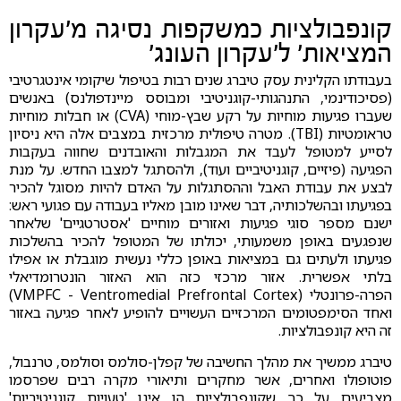
קונפבולציות כמשקפות נסיגה מ'עקרון
המציאות' ל'עקרון העונג'
בעבודתו הקלינית עסק טיברג שנים רבות בטיפול שיקומי אינטגרטיבי
(פסיכודינמי, התנהגותי-קוגניטיבי ומבוסס מיינדפולנס) באנשים
שעברו פגיעות מוחיות על רקע שבץ-מוחי (CVA) או חבלות מוחיות
טראומטיות (TBI). מטרה טיפולית מרכזית במצבים אלה היא ניסיון
לסייע למטופל לעבד את המגבלות והאובדנים שחווה בעקבות
הפגיעה (פיזיים, קוגניטיביים ועוד), ולהסתגל למצבו החדש. על מנת
לבצע את עבודת האבל וההסתגלות על האדם להיות מסוגל להכיר
בפגיעתו ובהשלכותיה, דבר שאינו מובן מאליו בעבודה עם פגועי ראש:
ישנם מספר סוגי פגיעות ואזורים מוחיים 'אסטרטגיים' שלאחר
שנפגעים באופן משמעותי, יכולתו של המטופל להכיר בהשלכות
פגיעתו ולעתים גם במציאות באופן כללי נעשית מוגבלת או אפילו
בלתי אפשרית. אזור מרכזי כזה הוא האזור הונטרומדיאלי
הפרה-פרונטלי (VMPFC - Ventromedial Prefrontal Cortex)
ואחד הסימפטומים המרכזיים העשויים להופיע לאחר פגיעה באזור
זה היא קונפבולציות.
טיברג ממשיך את מהלך החשיבה של קפלן-סולמס וסולמס, טרנבול,
פוטופולו ואחרים, אשר מחקרים ותיאורי מקרה רבים שפרסמו
מצביעים על כך שקונפבולציות הן אינן 'טעויות קוגניטיביות'