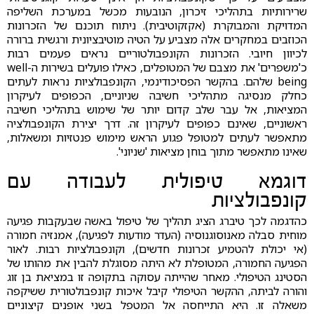
שרירותיות בתהליכי זיכרון, הנובעות מכשל במערכת השליפה
המדויקת והמבוקרת (אקזקוטיבית). ניתוח תוכנם של הזכרונות
הכוזבים במחקרים אלה מצביע על הטיה מוטיבציונית ורגשית ברורה
לכיוון חיובי. הזכרונות הקונפבולטוריים נראים פעמים רבות
כ'משפרים' את מצבם של המטופלים, כאילו פועלים בשירות ה-well
being שלהם. בהקשר הפסיכודינמי, הקונפבולציות נראות לעתים
כחלק מנסיגה מתהליכי חשיבה שניוניים, הכפופים לעיקרון
המציאות, אל עבר שלב קדום יותר של שימוש בתהליכי חשיבה
ראשוניים, שאינם כפופים לעיקרון זה. דרך יצירת הקונפבולציה
מתאפשר לעתים למטופל פגוע הראש מימוש פנטזיות ומשאלות,
שאינו מתאפשר מתוך בוחן מציאות 'שניוני'.
דוגמא טיפולית לעבודה עם
קונפבולציות
כהדגמה לכך טיברג הציג תהליך של טיפול באשה שבעקבות פגיעה
מוחית סבלה מאנוסוגנוסיה (העדר מודעות לפגיעה), אמנזיה חמורה
(אי יכולת להטמיע זכרונות חדשים), וקונפבולציות רבות. לאור
הפגיעה החמורה, המטופלת לא היתה מסוגלת להבין את מהותו של
הסטינג הטיפולי. מאחר שהייתה עסוקה בתקופה זו במציאת בן זוג
והורה לביתה, ההקשר הטיפולי קיבל איכות קונפבולטורית ששיקפה
משאלה זו. היא התייחסה אל המטפל בשני אופנים קיצוניים