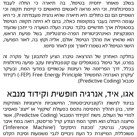
בשלב מאוחר יחסית בטיפול, בה תיארה כי החלה לעבוד
כפסיכולוגית, וכי היא מראה לאנשים מיואשים כי קיימת תקווה וכי
השמיים הם גם כחולים. היא תיארה שהיא נהנית מעבודתה זו, כי היא
עצמה הייתה בעבר במקומות כאלה, בהם לא היתה תקווה. הטיפול
במטופלת ארך חודשיים בלבד. טיברג העלה השערה כי יתכן שהעדר
הפונקציות האינהיביטוריות הפרה-פרונטליות, בשל פגיעת הראש,
הוא שהאיץ את מהלך הטיפול. אולם, אליה וקוץ בה, לאור הפגיעה,
הישגי הטיפול לא נשמרו לאורך זמן לאחר סיומו.
בחלקה האחרון של ההרצאה טיברג הציע להתבונן על מקרה זה
בפרט, ועל טיפול במטופלים עם קונפבולציות עקב פגיעה נוירולוגית
בכלל, דרך הפריזמה של רעיונות עכשוויים במדעי המח, ובעיקר
'עיקרון האנרגיה החפשית' FEP) Free Energy Principle-) ו'קידוד
מנבא' (Predictive Coding).
אגו, איד, אנרגיה חופשית וקידוד מנבא
בניגוד לגישות ה'קוגניטיביסטיות', החישוביות והייצוגיות הוותיקות
יותר, בהן תהליך התפיסה נתפס כפעולת 'שיקוף' או 'ייצוג' פאסיבי
למדי של העולם, גישת 'הקידוד המנבא' (Predictive Coding), אשר
מייצגה הבולט הוא חוקר המח הנודע קרל פריסטון, רואה במח איבר
אקטיבי, גנרטיבי; 'מכונת היסקים' (‘Inference Machine’)
משוכללת, המייצרת כל העת ניבויים לגבי משמעות וסיבת הקלט