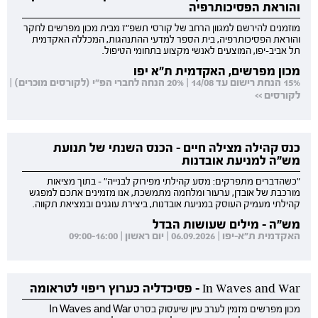
והוראת הפסיכותרפיה
מוזמנים להירשם למגוון הרחב של קורסי תשפ"ז מבית מכון מפרשים לחקר
והוראת הפסיכותרפיה, בית הספר למדעי ההתנהגות, המכללה האקדמית
תל אביב-יפו, המוצעים לאנשי מקצוע בתחומי הטיפול.
מכון מפרשים, האקדמית ת"א יפו
15% הנחת רישום עד 14/08 | 20% הנחה לחברי הפ"י (לקורסים מוכרים) |
לקורסים >>
כנס קהילה מצילה חיים - הכנס השנתי של תנועת
מש"ה למניעת אובדנות
"כשהדברים מתפרקים: מסע קהילתי מפירוק לבנייה" - בתוך מציאות
מורכבת של אובדן, ערעור ומלחמה מתמשכת, אנו מזמינים אתכם למפגש
קהילתי מעמיק העוסק במניעת אובדנות, ביצירת עוגנים ובמציאת תקווה.
מש"ה - מילים שעושות הבדל
האקדמית ת"א-יפו | 06.09.2026 | יום ראשון | 09:00-16:00
In Waves and War - פסיכדליה כערוץ ריפוי לטראומה
מכון מפרשים מזמין לערב עיון שיעסוק בסרט In Waves and War