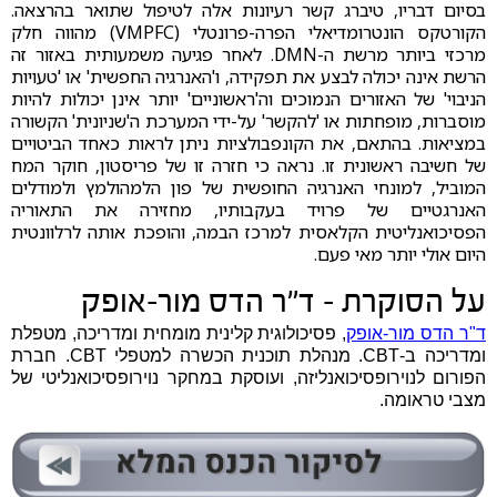
בסיום דבריו, טיברג קשר רעיונות אלה לטיפול שתואר בהרצאה.
הקורטקס הונטרומדיאלי הפרה-פרונטלי (VMPFC) מהווה חלק
מרכזי ביותר מרשת ה-DMN. לאחר פגיעה משמעותית באזור זה
הרשת אינה יכולה לבצע את תפקידה, ו'האנרגיה החפשית' או 'טעויות
הניבוי' של האזורים הנמוכים וה'ראשוניים' יותר אינן יכולות להיות
מוסברות, מופחתות או 'להקשר' על-ידי המערכת ה'שניונית' הקשורה
במציאות. בהתאם, את הקונפבולציות ניתן לראות כאחד הביטויים
של חשיבה ראשונית זו. נראה כי חזרה זו של פריסטון, חוקר המח
המוביל, למונחי האנרגיה החופשית של פון הלמהולמץ ולמודלים
האנרגטיים של פרויד בעקבותיו, מחזירה את התאוריה
הפסיכואנליטית הקלאסית למרכז הבמה, והופכת אותה לרלוונטית
היום אולי יותר מאי פעם.
על הסוקרת - ד"ר הדס מור-אופק
ד"ר הדס מור-אופק
, פסיכולוגית קלינית מומחית ומדריכה, מטפלת
ומדריכה ב-CBT. מנהלת תוכנית הכשרה למטפלי CBT. חברת
הפורום לנוירופסיכואנליזה, ועוסקת במחקר נוירופסיכואנליטי של
מצבי טראומה.