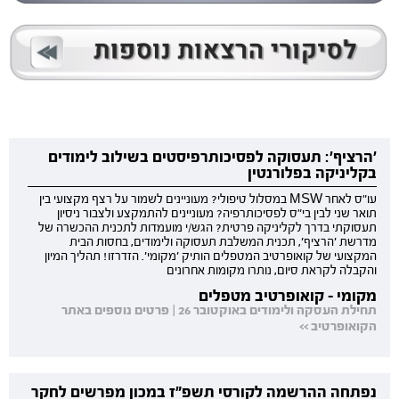
'הרציף': תעסוקה לפסיכותרפיסטים בשילוב לימודים
בקליניקה בפלורנטין
עו"ס לאחר MSW במסלול טיפולי? מעוניינים לשמור על רצף מקצועי בין
תואר שני לבין בי"ס לפסיכותרפיה? מעוניינים להתמקצע ולצבור ניסיון
תעסוקתי בדרך לקליניקה פרטית? הגש/י מועמדות לתכנית ההכשרה של
מדרשת 'הרציף', תכנית המשלבת תעסוקה ולימודים, בחסות הבית
המקצועי של קואופרטיב המטפלים הותיק 'מקומי'. הזדרזו! תהליך המיון
והקבלה לקראת סיום, נותרו מקומות אחרונים
מקומי - קואופרטיב מטפלים
תחילת העסקה ולימודים באוקטובר 26 | פרטים נוספים באתר
הקואופרטיב >>
נפתחה ההרשמה לקורסי תשפ"ז במכון מפרשים לחקר