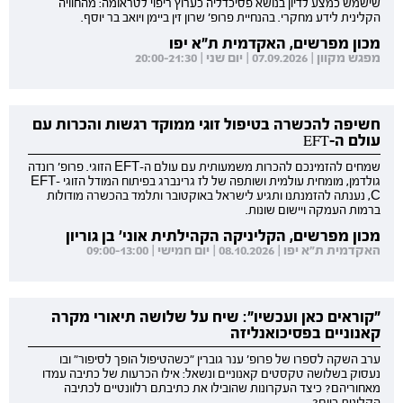
שישמש כמצע לדיון בנושא פסיכדליה כערוץ ריפוי לטראומה: מהחוויה
הקלינית לידע מחקרי. בהנחיית פרופ' שרון זין ביימן ויואב בר יוסף.
מכון מפרשים, האקדמית ת"א יפו
מפגש מקוון | 07.09.2026 | יום שני | 20:00-21:30
חשיפה להכשרה בטיפול זוגי ממוקד רגשות והכרות עם
עולם ה-EFT
שמחים להזמינכם להכרות משמעותית עם עולם ה-EFT הזוגי. פרופ' רונדה
גולדמן, מומחית עולמית ושותפה של לז גרינברג בפיתוח המודל הזוגי EFT-
C, נענתה להזמנתנו ותגיע לישראל באוקטובר ותלמד בהכשרה מודולות
ברמות העמקה ויישום שונות.
מכון מפרשים, הקליניקה הקהילתית אוני' בן גוריון
האקדמית ת"א יפו | 08.10.2026 | יום חמישי | 09:00-13:00
"קוראים כאן ועכשיו": שיח על שלושה תיאורי מקרה
קאנוניים בפסיכואנליזה
ערב השקה לספרו של פרופ' ענר גוברין "כשהטיפול הופך לסיפור" ובו
נעסוק בשלושה טקסטים קאנוניים ונשאל: אילו הכרעות של כתיבה עמדו
מאחוריהם? כיצד העקרונות שהובילו את כתיבתם רלוונטיים לכתיבה
הקלינית כיום?