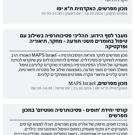
מכון מפרשים, האקדמית ת"א יפו
מפגש מקוון | 18.10.2026 | יום ראשון | 19:30-21:00
מעבר לסף הידוע: תהליכי פסיכותרפיה בשילוב עם
טיפול בחומרים משני תודעה - מחקר, תיאוריה
ופרקטיקה
מכון מפרשים לחקר והוראת הפסיכותרפיה ו- MAPS Israel האגודה הרב
תחומית למחקרים פסיכדליים, שמחים להזמינכם ליום עיון שיוקדש לבחינה
מעמיקה של תהליך הפסיכותרפיה במסגרת מחקרים קליניים בטיפול
משולב חומרים משני תודעה, באמצעות שילוב של מסגרות תיאורטיות,
דיונים קליניים ותיאורי מקרה מפורטים ממחקרים קליניים.
מכון מפרשים, MAPS Israel
האקדמית ת"א יפו | 23.10.2026 | יום שישי | 08:30-14:00
קורסי יחידת 'חופים - פסיכותרפיה ואוטיזם' במכון
מפרשים
במרכז חופים, מיסודן של אלו"ט ומכון מפרשים, תוכלו למצוא קורסים
המעניקים ידע מקיף ומעמיק בתחום הטיפול האינטגרטיבי בילדים,
מתבגרים ומבוגרים אוטיסטים - גישות טיפוליות מגוונות, מודלים עדכניים