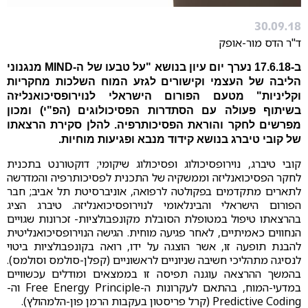
30.09.18
ד"ר הדס מור-אופק
ב-17.6.18 נערך יום עיון בנושא "על טבעו של ה-MIND מנגנוני
הליבה של העצמי וקישורים לגזע המוח השלכות מחקריות
וקליניות" מטעם הפורום הישראלי לנוירופסיכואנליזה
בשיתוף פעולה עם הסתדרות הפסיכולוגים (הפ"י) ומכון
מפרשים לחקר והוראת הפסיכותרפיה. להלן סקירת הרצאתו
של קובי טיברג בנושא קידוד מנבא ופגיעות מוחיות.
קובי טיברג, נוירופסיכולוג ופסיכולוג שיקומי; דוקטורנט בתכנית
לחקר הפסיכואנליזה וממשקיה של התכנית לפסיכותרפיה והמדרשה
לתארים מתקדמים בפקולטה לרפואה, אוניברסיטת תל אביב; חבר
הפורום הישראלי והבינלאומי לנוירופסיכואנליזה. טיברג הציג
בהרצאתו טיפול במטופלת הסובלת מקונפבולציות- זכרונות שגויים
הנחווים כאמיתיים, לאחר פגיעה מוחית. הגישה הנוירופסיכואנליטית
להבנת תופעה זו, אשר הוצגה על ידו, רואה בקונפבולציות ביטוי
לנסיגה מתהליכי חשיבה שניוניים לראשוניים (קפלן-סולמס וסולמס).
בהמשך ההרצאה עוגנה תפיסה זו בממצאים ומודלים עכשוויים
במדעי-המוח, בהתאם לעקרונות ה-Free Energy Principle וה-
Predictive Coding (קרל פריסטון בעקבות הרמן פון-הלמהולץ).