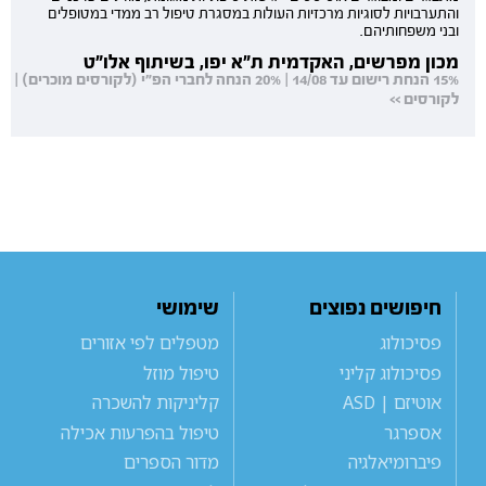
והתערבויות לסוגיות מרכזיות העולות במסגרת טיפול רב ממדי במטופלים
ובני משפחותיהם.
מכון מפרשים, האקדמית ת"א יפו, בשיתוף אלו"ט
15% הנחת רישום עד 14/08 | 20% הנחה לחברי הפ"י (לקורסים מוכרים) |
לקורסים >>
חיפושים נפוצים
שימושי
פסיכולוג
מטפלים לפי אזורים
פסיכולוג קליני
טיפול מוזל
אוטיזם | ASD
קליניקות להשכרה
אספרגר
טיפול בהפרעות אכילה
פיברומיאלגיה
מדור הספרים