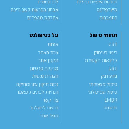
הפרעת אישיות גבולית
לוח דרושים
מיינדפולנס
אבחון הפרעות קשב וריכוז
התמכרות
אינדקס מטפלים
תחומי טיפול
על בטיפולנט
CBT
אודות
ריפוי בעיסוק
צוות האתר
קלינאות תקשורת
תקנון אתר
DBT
מדיניות פרטיות
ביופידבק
הצהרת נגישות
טיפול משפחתי
זכות תיקון עיון ומחיקה
טיפול פסיכולוגי
הנחיות לכתיבת מאמר
EMDR
צור קשר
היפנוזה
הרשם לניוזלטר
מפת אתר