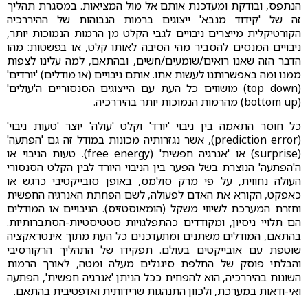
הנתפס, ובודקת ומעדכנת אותם אל מול המציאות. במסגרת תהליך
זה של 'קידוד מנבא' ייצוגים ברמות הגבוהות של ההיררכיה
הקורטיקלית מייצרים ניבויים לגבי הקלט מן הרמות הנמוכות יותר,
ניבויים המנסים להסביר מהי הסיבה לאותו קלט, או בפשטות: מהו
הדבר הזה שאנו רואים/שומעים/חשים, ובהתאם, למה עלינו לצפות
ממנו ומה באפשרותנו לעשות אתו. אותם ניבויים (או מודלים) 'יורדים'
(top down) מושווים כל העת עם הייצוגים הסנסוריים ה'עולים'
(bottom up) מהרמות הנמוכות יותר בהיררכיה.
כל חוסר התאמה בין ניבוי 'יורד' וקלט 'עולה' יוצר 'טעות ניבוי'
(prediction error), אשר נגזרותיה מכונות במודל זה גם 'הפתעה'
(surprise) או 'אנרגיה חפשית' (free energy). טעות הניבוי או
ה'הפתעה' הנוצרת בשל הפער בין הניבוי היורד לבין הקלט הסנסורי
העולה נחווית, על פי מרק סולמס, באופן סובייקטיבי כרגש או
כאפקט, הקורא את האדם לפעולה, לשם הפחתת האנרגיה החפשית
וחזרת המערכת לשיווי משקל (הומאוסטזיס). הניבויים או המודלים
הם תלויי ניסיון, ומקודדים כהתפלגויות סטטיסטיות-הסתברותיות.
בהתאם, המודלים משתנים ומתעדכנים כל העת מתוך אינטראקציה
שוטפת עם אובייקטים בעולם. תפקידו של התהליך הרקורסיבי
והבלתי פוסק של החלפת סיגנלים מעלה ומטה, לאורך הרמות
השונות בהיררכיה, הוא להפחית ככל הניתן 'אנרגיה חפשית', הפתעה
ואי-ודאות במערכת, ולכוון התנהגות שרידותית ואדפטיבית בהתאם.