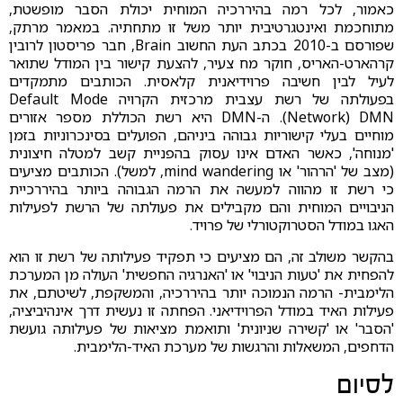
כאמור, לכל רמה בהיררכיה המוחית יכולת הסבר מופשטת,
מתוחכמת ואינטגרטיבית יותר משל זו מתחתיה. במאמר מרתק,
שפורסם ב-2010 בכתב העת החשוב Brain, חבר פריסטון לרובין
קרהארט-האריס, חוקר מח צעיר, להצעת קישור בין המודל שתואר
לעיל לבין חשיבה פרוידיאנית קלאסית. הכותבים מתמקדים
בפעולתה של רשת עצבית מרכזית הקרויה Default Mode
Network) DMN). ה-DMN היא רשת הכוללת מספר אזורים
מוחיים בעלי קישוריות גבוהה ביניהם, הפועלים בסינכרוניות בזמן
'מנוחה', כאשר האדם אינו עסוק בהפניית קשב למטלה חיצונית
(מצב של 'הרהור' או mind wandering, למשל). הכותבים מציעים
כי רשת זו מהווה למעשה את הרמה הגבוהה ביותר בהיררכיית
הניבויים המוחית והם מקבילים את פעולתה של הרשת לפעילות
האגו במודל הסטרוקטורלי של פרויד.
בהקשר משולב זה, הם מציעים כי תפקיד פעילותה של רשת זו הוא
להפחית את 'טעות הניבוי' או 'האנרגיה החפשית' העולה מן המערכת
הלימבית- הרמה הנמוכה יותר בהיררכיה, והמשקפת, לשיטתם, את
פעילות האיד במודל הפרוידיאני. הפחתה זו נעשית דרך אינהיביציה,
'הסבר' או 'קשירה שניונית' ותואמת מציאות של פעילותה גועשת
הדחפים, המשאלות והרגשות של מערכת האיד-הלימבית.
לסיום