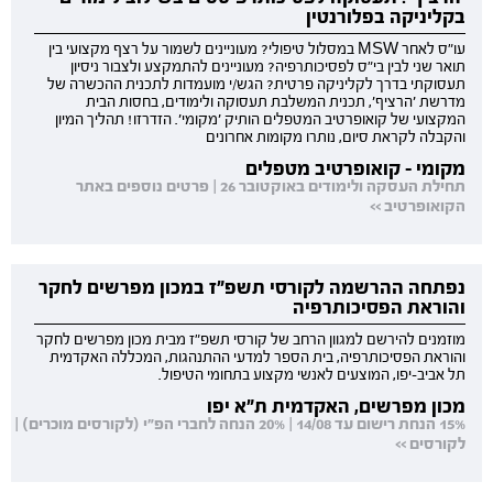
בקליניקה בפלורנטין
עו"ס לאחר MSW במסלול טיפולי? מעוניינים לשמור על רצף מקצועי בין
תואר שני לבין בי"ס לפסיכותרפיה? מעוניינים להתמקצע ולצבור ניסיון
תעסוקתי בדרך לקליניקה פרטית? הגש/י מועמדות לתכנית ההכשרה של
מדרשת 'הרציף', תכנית המשלבת תעסוקה ולימודים, בחסות הבית
המקצועי של קואופרטיב המטפלים הותיק 'מקומי'. הזדרזו! תהליך המיון
והקבלה לקראת סיום, נותרו מקומות אחרונים
מקומי - קואופרטיב מטפלים
תחילת העסקה ולימודים באוקטובר 26 | פרטים נוספים באתר
הקואופרטיב >>
נפתחה ההרשמה לקורסי תשפ"ז במכון מפרשים לחקר
והוראת הפסיכותרפיה
מוזמנים להירשם למגוון הרחב של קורסי תשפ"ז מבית מכון מפרשים לחקר
והוראת הפסיכותרפיה, בית הספר למדעי ההתנהגות, המכללה האקדמית
תל אביב-יפו, המוצעים לאנשי מקצוע בתחומי הטיפול.
מכון מפרשים, האקדמית ת"א יפו
15% הנחת רישום עד 14/08 | 20% הנחה לחברי הפ"י (לקורסים מוכרים) |
לקורסים >>