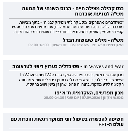
כנס קהילה מצילה חיים - הכנס השנתי של תנועת
מש"ה למניעת אובדנות
"כשהדברים מתפרקים: מסע קהילתי מפירוק לבנייה" - בתוך מציאות
מורכבת של אובדן, ערעור ומלחמה מתמשכת, אנו מזמינים אתכם למפגש
קהילתי מעמיק העוסק במניעת אובדנות, ביצירת עוגנים ובמציאת תקווה.
מש"ה - מילים שעושות הבדל
האקדמית ת"א-יפו | 06.09.2026 | יום ראשון | 09:00-16:00
In Waves and War - פסיכדליה כערוץ ריפוי לטראומה
מכון מפרשים מזמין לערב עיון שיעסוק בסרט In Waves and War
שישמש כמצע לדיון בנושא פסיכדליה כערוץ ריפוי לטראומה: מהחוויה
הקלינית לידע מחקרי. בהנחיית פרופ' שרון זין ביימן ויואב בר יוסף.
מכון מפרשים, האקדמית ת"א יפו
מפגש מקוון | 07.09.2026 | יום שני | 20:00-21:30
חשיפה להכשרה בטיפול זוגי ממוקד רגשות והכרות עם
עולם ה-EFT