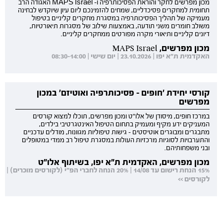
מכון מפרשים לחקר והוראת הפסיכותרפיה ו- MAPS Israel האגודה הרב
תחומית למחקרים פסיכדליים, שמחים להזמינכם ליום עיון שיוקדש לבחינה
מעמיקה של תהליך הפסיכותרפיה במסגרת מחקרים קליניים בטיפול
משולב חומרים משני תודעה, באמצעות שילוב של מסגרות תיאורטיות,
דיונים קליניים ותיאורי מקרה מפורטים ממחקרים קליניים.
מכון מפרשים, MAPS Israel
האקדמית ת"א יפו | 23.10.2026 | יום שישי | 08:30-14:00
קורסי יחידת 'חופים - פסיכותרפיה ואוטיזם' במכון
מפרשים
במרכז חופים, מיסודן של אלו"ט ומכון מפרשים, תוכלו למצוא קורסים
המעניקים ידע מקיף ומעמיק בתחום הטיפול האינטגרטיבי בילדים,
מתבגרים ומבוגרים אוטיסטים - גישות טיפוליות מגוונות, מודלים עדכניים
והתערבויות לסוגיות מרכזיות העולות במסגרת טיפול רב ממדי במטופלים
ובני משפחותיהם.
מכון מפרשים, האקדמית ת"א יפו, בשיתוף אלו"ט
15% הנחת רישום עד 14/08 | 20% הנחה לחברי הפ"י (לקורסים מוכרים) |
לקורסים >>