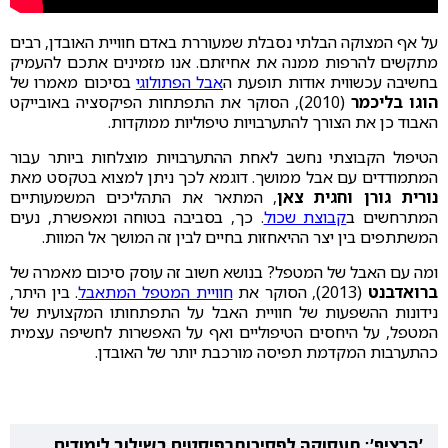
על אף המצוקה הבלתי נסבלת שמעוררת באדם חוויית האובדן, רבים
מתקשים להרפות ממנה את אחיזתם. אנו מזמינים אתכם להעמיק
בחשיבה עכשווית אודות תופעת ה
אבל הפתולוגי
בסיכום מאמרו של
הוגו בליכמר
(2010), הסוקר את התפתחות הפיקסציה באובייקט
האבוד כן את הצורך להתערבויות טיפוליות ממוקדות.
הטיפול הקבוצתי נחשב לאחת ההתערבויות מוצלחות ביותר עבור
המתמודדים עם אבל ממושך. דוגמא לכך ניתן למצוא בטקסט מאת
נורית גורן וחגית צאן
, המתאר את התהליכים המשמעותיים
המתרחשים ב
קבוצת שכול
. כך, בסביבה בטוחה ומאפשרת, נעים
המשתתפים בין יצר ההיאחזות בחיים לבין זה המושך אל המוות.
ומה עם האבל של המטפל? בנושא חשוב זה עוסק סיכום מאמרה של
ברואדבנט
(2013), הסוקר את
חוויית המטפל המתאבל
. בין היתר,
נידונות ההשפעות של חוויית האבל על התפתחותו המקצועית של
המטפל, על היחסים הטיפוליים ואף על האפשרות לחשיפה עצמית
כהתערבות המקדמת תפיסה מורכבת יותר של האובדן.
'הרציף': תעסוקה לפסיכותרפיסטים בשילוב לימודים