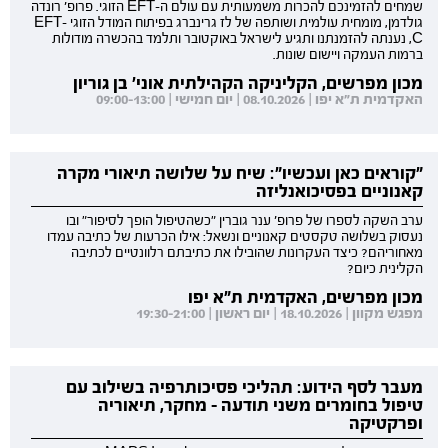
שמחים להזמינכם להכרות משמעותית עם עולם ה-EFT הזוגי. פרופ' רונדה
גולדמן, מומחית עולמית ושותפה של לז גרינברג בפיתוח המודל הזוגי EFT-
C, נענתה להזמנתנו ותגיע לישראל באוקטובר ותלמד בהכשרה מודולות
ברמות העמקה ויישום שונות.
מכון מפרשים, הקליניקה הקהילתית אוני' בן גוריון
האקדמית ת"א יפו | 08.10.2026 | יום חמישי | 09:00-13:00
"קוראים כאן ועכשיו": שיח על שלושה תיאורי מקרה
קאנוניים בפסיכואנליזה
ערב השקה לספרו של פרופ' ענר גוברין "כשהטיפול הופך לסיפור" ובו
נעסוק בשלושה טקסטים קאנוניים ונשאל: אילו הכרעות של כתיבה עמדו
מאחוריהם? כיצד העקרונות שהובילו את כתיבתם רלוונטיים לכתיבה
הקלינית כיום?
מכון מפרשים, האקדמית ת"א יפו
מפגש מקוון | 18.10.2026 | יום ראשון | 19:30-21:00
מעבר לסף הידוע: תהליכי פסיכותרפיה בשילוב עם
טיפול בחומרים משני תודעה - מחקר, תיאוריה
ופרקטיקה