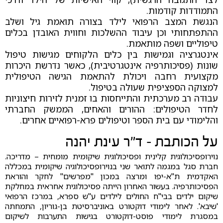
התמודדות קודמות.
הנגשת המצב הרפואי לילד בצורה תואמת גיל ושלב
ההתפתחותי וכן עיבוד ההשלכות וחווית האובדן בכלים
טיפוליים ושפה מותאמת.
אינטגרציה וגמישות בין כלים הלקוחים מגישות טיפול
שונות (פסיכותרפיה אינטגרטיבית), כאשר נדרשת היכרות
מקצועית רחבה ויכולת להתאמת הגישה הטיפולית
למצוקה הספציפית שעולה בטיפול.
עבודה רב מערכתית והתייחסות בו זמנית לזירות חיצוניות
לחדר הטיפולים: ההורים והאחים, הממשק החברתי
והלימודי עם בית הספר וטיפולים פרא-רפואיים אחרים.
על הכותבת – ד"ר עינת יהנה
נוירופסיכולוגית קלינית ופסיכולוגית שיקומית מומחית – מדריכה.
חברת סגל במגמה לתואר שני בנוירופסיכולוגיה שיקומית במכללה
האקדמית ת"א-יפו ומרצה במכון "מפרשים" לחקר והוראת
הפסיכותרפיה. בעשור האחרון הייתה פסיכולוגית אחראית במחלקת
שיקום ילדים בבי"ח החולים לילדים ע"ש ספרא, במרכז הרפואי
'שיבא'. לאחר לימודי דוקטורט באוניברסיטת בן-גוריון, התמחתה
במסגרת לימודי פוסט-דוקטורט בגישות התערבות לשיקום