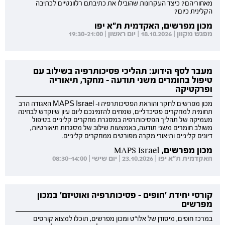
מאחוריהם? כיצד העקרונות שהובילו את כתיבתם רלוונטיים לכתיבה
הקלינית כיום?
מכון מפרשים, האקדמית ת"א יפו
מפגש מקוון | 18.10.2026 | יום ראשון | 19:30-21:00
מעבר לסף הידוע: תהליכי פסיכותרפיה בשילוב עם
טיפול בחומרים משני תודעה - מחקר, תיאוריה
ופרקטיקה
מכון מפרשים לחקר והוראת הפסיכותרפיה ו- MAPS Israel האגודה הרב
תחומית למחקרים פסיכדליים, שמחים להזמינכם ליום עיון שיוקדש לבחינה
מעמיקה של תהליך הפסיכותרפיה במסגרת מחקרים קליניים בטיפול
משולב חומרים משני תודעה, באמצעות שילוב של מסגרות תיאורטיות,
דיונים קליניים ותיאורי מקרה מפורטים ממחקרים קליניים.
מכון מפרשים, MAPS Israel
האקדמית ת"א יפו | 23.10.2026 | יום שישי | 08:30-14:00
קורסי יחידת 'חופים - פסיכותרפיה ואוטיזם' במכון
מפרשים
במרכז חופים, מיסודן של אלו"ט ומכון מפרשים, תוכלו למצוא קורסים