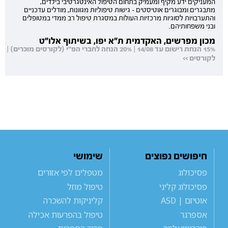
המעניקים ידע מקיף ומעמיק בתחום הטיפול האינטגרטיבי בילדים,
מתבגרים ומבוגרים אוטיסטים - גישות טיפוליות מגוונות, מודלים עדכניים
והתערבויות לסוגיות מרכזיות העולות במסגרת טיפול רב ממדי במטופלים
ובני משפחותיהם.
מכון מפרשים, האקדמית ת"א יפו, בשיתוף אלו"ט
15% הנחת רישום עד 14/08 | 20% הנחה לחברי הפ"י (לקורסים מוכרים) |
לקורסים >>
חיפושים נפוצים
שימושי
פסיכולוג
מטפלים לפי אזורים
פסיכולוג קליני
טיפול מוזל
אוטיזם | ASD
קליניקות להשכרה
אספרגר
טיפול בהפרעות אכילה