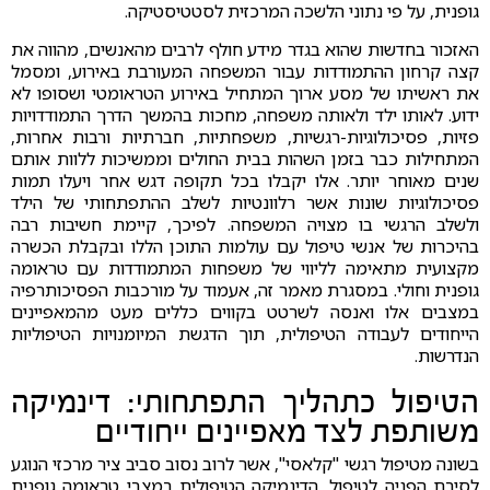
גופנית, על פי נתוני הלשכה המרכזית לסטטיסטיקה.
האזכור בחדשות שהוא בגדר מידע חולף לרבים מהאנשים, מהווה את
קצה קרחון ההתמודדות עבור המשפחה המעורבת באירוע, ומסמל
את ראשיתו של מסע ארוך המתחיל באירוע הטראומטי ושסופו לא
ידוע. לאותו ילד ולאותה משפחה, מחכות בהמשך הדרך התמודדויות
פזיות, פסיכולוגיות-רגשיות, משפחתיות, חברתיות ורבות אחרות,
המתחילות כבר בזמן השהות בבית החולים וממשיכות ללוות אותם
שנים מאוחר יותר. אלו יקבלו בכל תקופה דגש אחר ויעלו תמות
פסיכולוגיות שונות אשר רלוונטיות לשלב ההתפתחותי של הילד
ולשלב הרגשי בו מצויה המשפחה. לפיכך, קיימת חשיבות רבה
בהיכרות של אנשי טיפול עם עולמות התוכן הללו ובקבלת הכשרה
מקצועית מתאימה לליווי של משפחות המתמודדות עם טראומה
גופנית וחולי. במסגרת מאמר זה, אעמוד על מורכבות הפסיכותרפיה
במצבים אלו ואנסה לשרטט בקווים כללים מעט מהמאפיינים
הייחודים לעבודה הטיפולית, תוך הדגשת המיומנויות הטיפוליות
הנדרשות.
הטיפול כתהליך התפתחותי: דינמיקה
משותפת לצד מאפיינים ייחודיים
בשונה מטיפול רגשי "קלאסי", אשר לרוב נסוב סביב ציר מרכזי הנוגע
לסיבת הפניה לטיפול, הדינמיקה הטיפולית במצבי טראומה גופנית