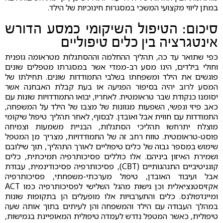
במתן ליווי מקצועי המשכי במסגרות חינוכיות של הילד.
סיכום: הטיפול השיקומי כמסע הדורש
אינטגרציה בין כלים טיפוליים
כפי שתואר עד כה, תהליך ההחלמה וההסתגלות מטראומה גופנית
וחולי בילדים, הינו מסע רב-ממדי אשר במסגרתו מטפלים שונים
פוגשים את הילד ומשפחתו בשלבי התמודדות שונים. תחילתו של
המסע לרוב יהיה בסיפור הפגיעה או בעת קבלת האבחנה אשר
יסומנו כנקודת שבר טראומטית. לאחריו, יבואו התמודדויות שונות עם
כאב פיזי ונפשי, השפעות מגוונות של מצבו של הילד על המשפחה,
התמודדות עם חווית אבל ואובדן. לבסוף, לאחר תהליך טיפול שיקומי
מוצלח יתרחשו תהליכי הסתגלות, הבניית משמעות וצמיחה
פוסט-טראומטית. טווח רחב זה של התמודדויות, מצריך מן המטפל
שימוש במספר גבוה של כלים טיפוליים לאורך התהליך, תוך שילובם
ושמירת האיזון ביניהם. אלו כוללים פסיכותרפיה תמיכתית, כלים
קוגניטיביים התנהגותיים (CBT), פסיכותרפיה פסיכודינמית, עבודת
אבל ועיבוד האובדן, טיפול מערכתי-משפחתי, פסיכותרפיה
אקזיסטנציאלית וכן גישות מהגל השלישי לפסיכותרפיה כמו ACT
ומיינדפולנס. כלים והתערבויות אלו מופעלים הן בתקופות שונות
במהלך העבודה עם הילד והמשפחה והן לעיתים בתוך אותה שעה
טיפולית, כאשר המטפל נדרש לעמדה טיפולית המאופיינת בגמישות,