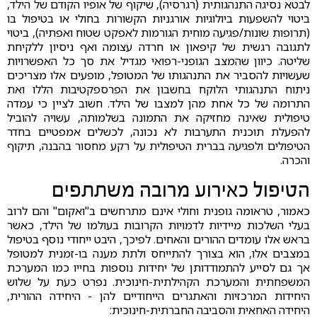
לבטא נסיגה התנהגותית (רגרסיה), שיקוף של אופיו הקודם של הילד,
ביטוי להשפעות ביולוגיות אורגניות הקשורות בחולי או בטיפול בו
(תרופות שונות/פגיעה מוחית הגורמות לאפקט שטוח ואפתיה), ביטוי
לתגובה רגשית של קיפאון או חרדה עצומה ואף ניסיון ללקיחת
שליטה. כיוון שהמצב הגופני-רפואי מגדיל את סך כל האפשרויות
שעשויות להסביר את התנהגותו של המטופל, מופעים אלו מצריכים
ניתוח התנהגותי הלוקח בחשבון את הפרספקטיבות הללו ואת
התרומה של כל אחת מהן למצבו של הילד. חשוב לציין כי עמדה
טיפולית שאינה מחזיקה את התמונה בשלמותה, עשויה להוביל
להפעלת תוכנית התערבות לא נכונה, לכשלים אמפטיים בחדר
הטיפולים ולפגיעה בברית הטיפולית על רקע מחסור בהבנה, תיקוף
והכרה.
הטיפול כאירוע מרובה משתתפים
כאמור, טראומה גופנית וחולי אינם מתרחשים ב"ואקום" והם לרוב
בעלי השלכות מיידיות לדמויות הקרובות בעולמו של הילד, כאשר
בראש אלו עומדים ההורים והאחים. לפיכך, היבט ייחודי נוסף בטיפול
במצבים אלו, הוא בצורך להתייחס ולתת מענה בו-זמנית למטופל
אך גם לסייע להתמודדותן של יחידות נוספות בחייו כמו המערכת
המשפחתית והמערכת הקהילתית-חינוכית. נפרט כעת על שלוש
היחידות המרכזיות והאתגרים הייחודיים להן - היחידה ההורית,
היחידה האחאית והסביבה החברתית-חינוכית: