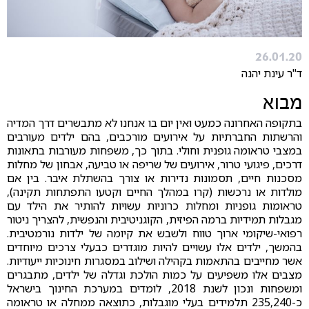
26.01.20
ד"ר עינת יהנה
מבוא
בתקופה האחרונה כמעט ואין יום בו אנחנו לא מתבשרים דרך המדיה
והרשתות החברתיות על אירועים מורכבים, בהם ילדים מעורבים
במצבי טראומה גופנית וחולי. בתוך כך, משפחות מעורבות בתאונות
דרכים, פיגועי טרור, אירועים של שריפה או טביעה, אבחון של מחלות
מסכנות חיים, תסמונות נדירות או צורך בהשתלת איבר. בין אם
מולדות או נרכשות (קרו במהלך החיים וקטעו התפתחות תקינה),
טראומות גופניות ומחלות כרוניות עשויות להותיר את הילד עם
מגבלות תמידיות ברמה הפיזית, הקוגניטיבית והנפשית, להצריך ניטור
רפואי-שיקומי ארוך טווח ולשבש את קיומה של ילדות נורמטיבית.
בהמשך, ילדים אלו עשויים להיות מוגדרים כבעלי צרכים מיוחדים
אשר מחייבים בהתאמות בקהילה ושילוב במסגרות חינוכיות ייעודיות.
מצבים אלו משפיעים על כמות הולכת וגדלה של ילדים, מתבגרים
ומשפחות ונכון לשנת 2018, לומדים במערכת החינוך בישראל
כ-235,240 תלמידים בעלי מוגבלות, כתוצאה ממחלה או טראומה