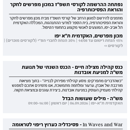
נפתחה ההרשמה לקורסי תשפ"ז במכון מפרשים לחקר
והוראת הפסיכותרפיה
מוזמנים להירשם למגוון הרחב של קורסי תשפ"ז מבית מכון מפרשים לחקר
והוראת הפסיכותרפיה, בית הספר למדעי ההתנהגות, המכללה האקדמית
תל אביב-יפו, המוצעים לאנשי מקצוע בתחומי הטיפול.
מכון מפרשים, האקדמית ת"א יפו
15% הנחת רישום עד 14/08 | 20% הנחה לחברי הפ"י (לקורסים מוכרים) |
לקורסים >>
כנס קהילה מצילה חיים - הכנס השנתי של תנועת
מש"ה למניעת אובדנות
"כשהדברים מתפרקים: מסע קהילתי מפירוק לבנייה" - בתוך מציאות
מורכבת של אובדן, ערעור ומלחמה מתמשכת, אנו מזמינים אתכם למפגש
קהילתי מעמיק העוסק במניעת אובדנות, ביצירת עוגנים ובמציאת תקווה.
מש"ה - מילים שעושות הבדל
האקדמית ת"א-יפו | 06.09.2026 | יום ראשון | 09:00-16:00
In Waves and War - פסיכדליה כערוץ ריפוי לטראומה