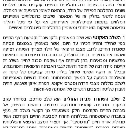
וחולי הינה רב-צירית ובה תהליכים רגשיים עוקבים אחרי שלבים
שונים בהחלמה הפיזית של הילד, בהתאם לאופי הפציעה או המחלה.
אנסה לתאר בחלק זה של המאמר, שלבים כרונולוגיים אופייניים
המלווים בתמות פסיכולוגיות אופייניות, אף על פי שכל תהליך
טראומה ושיקום הוא ייחודי ומאופיין בתהליכים סינגולרים ואישיים:
1.
השלב האקוטי
הוא שלב המאופיין ב"קו שבר" וקטיעת רצף החיים
כפי שהילד והוריו הכירו עד היום, אשר מאופיין בצמצום ונסיגה
משגרת החיים. לרוב, מצבו הרפואי של הילד מצריך השגחה רציפה
ושהות אינטנסיבית בבית החולים, הכרוכה גם בפרוצדורות רפואיות
פולשניות ומכאיבות בהן לעיתים אף נשקפת סכנה לחייו. בשלב זה
קיימת מידה רבה של חוסר ודאות לגבי האבחנה הרפואית והפרוגנוזה,
ובכלל זה היקף השינוי שיחול בילד, מידת קביעותו של שינוי זה
והשלכות הפגיעה על המשך התפתחותו. תמות רגשיות האופייניות
לשלב כוללות מצבי חרדה וסטרס אקוטי, הפרת איזון ושיבוש, חווית
אובדן שליטה ומצבים רגשיים של המתנה ואי-ודאות.
2.
שלב השחרור מבית החולים
הוא שלב מורכב, במיוחד עקב
המעבר מסביבה עוטפת ומחזיקה מבחינה רפואית ורגשית, אל
סביבת החיים הקודמת. חלק משמעותי מן הקושי בשלב זה, נעוץ
בעובדה שהמשפחה בכללותה חוזרת לסביבת החיים הקודמת אשר
מנהלת אורח חיים "נורמטיבי", אך תוצרי המצב הרפואי והשלכותיו
מציבות בפניהם "משימות" חדשות ומאתגרות, אותן הסביבה לא