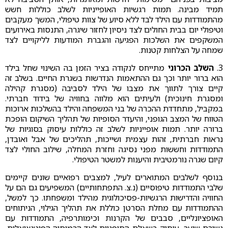
תמיד מבינה. תמות רגשיות האופייניות לשלב כוללות חשש
מהתמודדות עם הילד לבד ללא סיוע של צוות טיפולי, המשך מעקבים
וטיפולי יום בבית החולים לצד ניסיון לחזור שיגרה, התנסות באירועים
המשקפים את השלכות הפגיעה והגברת המודעות לליקויים לצד
שמחה על הצלחות קטנות.
3.
השלב הכרוני
מתייחס לנקודה בציר הזמן בה השינוי שחל בילד
הוא ברור יותר וכך גם ההתאמות הנדרשות בשגרת החיים. בשלב זה
קיים צורך לתווך את מצבו של הילד לסביבה (מסגרת קהילה
ומסגרת חינוכית) ולעיתים הוא מלווה בחוויה של בידוד חברתי.
במקביל, מתחדדת ההכרה של בני המשפחה והילד בהשלכות ארוכות
הטווח של המצב הגופני, והיעדר הסופיות של תהליך השיקום הופכת
ברורה יותר. תמות אופייניות לשלב זה כוללות עיסוק בסוגיות של
נראות חברתית, זהות עצמית ושייכות, תהליכים של אבל ואובדן,
התמודדות וחששות מפני נסיגה וחזרת המחלה, שילוב החולי לצד
קיום שגרה נורמטיבית והיענות למשטר הטיפולי.
בנוסף לשלבים המתוארים לעיל, למצבים רפואיים שונים קיימים
שלבי התמודדות טיפוסיים (נ.צ. התפתחותיים) המשפיעים גם הם על
החוויה והדרישות הרגשיות-פסיכולוגית מהילד ומשפחתו. כך למשל,
ההתמודדות עם מחלת הסרטן כוללת את תהליך הגילוי, הניתוחים
האופציונליים, סבבים של הקרנות וכימותרפיה, התמודדות עם