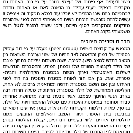
ריצוי ולעתים אף פיתוח של "עצמי כוזב". על פי רוב, האחים גם
מקבלים תפקיד ייעודי-עתידי בו הדאגה לאח או האחות נודדת
לכתפיהם ביום שבו ההורים לא יוכלו עוד למלא תפקיד זה. ציפייה זו
עשויה להיות מורגשת ונוכחת בשיח המשפחתי הרבה לפני שההורים
מזדקנים ומתקרבים לסוף חייהם, ולכן עשויה להוביל לנטל רגשי
משמעותי בקרב האחים.
חברים וסביבה חינוכית
המפגש עם קבוצת השווים (peer-group) מעלה על פי רוב עיסוק
בסוגיות של דמיון והתאמה לצד חוויות של שוני ועריכת השוואות בין
המצב החדש למצב הישן. לפיכך, ישנה חשיבות עליונה בתיווך מצבו
של הילד לקבוצת השווים שלו ובמתן המידע וההסברים הנדרשים
לשילובו האופטימלי וארוך הטווח במסגרת הקהילתית והבית-
ספרית. זאת, בין אם חזר לאותה מסגרת חינוכית בה היה לפני
האירוע ובין אם הושם במסגרת חדשה ומותאמת צרכים. לא אחת,
הקליטה המחודשת של הילד במסגרת החינוכית מעלה חרדה רבה
בקרב אנשי החינוך עצמם, אשר נובעת ברובה מתחושת אחריות
כבדה ומחוסר במיומנות והיכרות עם מכלול ההתמודדויות של הילד.
בנוסף, עולות דילמות הקשורות להתנהלות בזמן אירועים רפואיים
בסביבת בית הספר, תיווך המצב והאילוצים הנובעים ממנו
לתלמידים אחרים, ליווי בקשיים חברתיים, קבלת החלטות בנוגע
לעריכת התאמות והקלות לילד ודיון בגבול הדק שבין הענקת סביבה
מותאמת לבין החרגת של הילד עוד יותר. לפיכך, קיימת חשיבות רבה