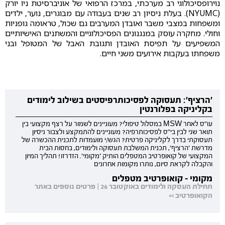
נוירופסיכולוגי רב מערכתי, במרכז הרפואי של אוניברסיטת ניו יורק
(NYUMC). בעלת ניסיון רב שנים בעבודה עם מבוגרים, נוער, ילדים
ומשפחות במצבי משבר ואובדן המערבים גם שכול, טראומה גופניות
וחולי. מחקרה עוסק במנגנונים הפסיכולוגיים והמשתנים האישיותיים
המשפיעים על תפיסת האובדן ותגובת האבל של המטופל ובני
משפחתו בעקבות אירועים משני חיים.
'הרציף': תעסוקה לפסיכותרפיסטים בשילוב לימודים
בקליניקה בפלורנטין
עו"ס לאחר MSW במסלול טיפולי? מעוניינים לשמור על רצף מקצועי בין
תואר שני לבין בי"ס לפסיכותרפיה? מעוניינים להתמקצע ולצבור ניסיון
תעסוקתי בדרך לקליניקה פרטית? הגש/י מועמדות לתכנית ההכשרה של
מדרשת 'הרציף', תכנית המשלבת תעסוקה ולימודים, בחסות הבית
המקצועי של קואופרטיב המטפלים הותיק 'מקומי'. הזדרזו! תהליך המיון
והקבלה לקראת סיום, נותרו מקומות אחרונים
מקומי - קואופרטיב מטפלים
תחילת העסקה ולימודים באוקטובר 26 | פרטים נוספים באתר
הקואופרטיב >>