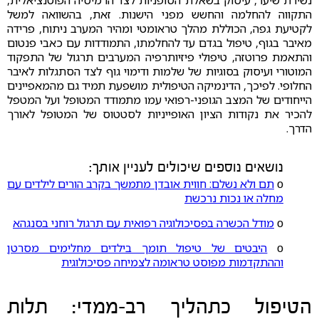
נשירת שיער, עיסוק בשאלת הסופניות לצד הרמיסיה הפוטנציאלית,
התקווה להחלמה והחשש מפני הישנות. זאת, בהשוואה למשל
לקטיעת גפה, הכוללת מהלך טראומטי ומהיר המערב ניתוח, פרידה
מאיבר בגוף, טיפול בגדם עד להחלמתו, התמודדות עם כאבי פנטום
והתאמת פרוטזה, טיפולי פיזיותרפיה המערבים תרגול של התפקוד
המוטורי ועיסוק בסוגיות של שלמות ודימוי גוף לצד הסתגלות לאיבר
החלופי. לפיכך, הדינמיקה הטיפולית מושפעת תמיד גם מהמאפיינים
הייחודים של המצב הגופני-רפואי עמו מתמודד המטופל ועל המטפל
להכיר את נקודות הציון האופייניות לסטטוס של המטופל לאורך
הדרך.
נושאים נוספים שיכולים לעניין אותך:
ο
תם ולא נשלם: חווית אובדן מתמשך בקרב הורים לילדים עם
מחלה או נכות נרכשת
ο
מודל הכשרה בפסיכולוגיה רפואית עם תרגול רוחני בסנגהא
ο
היבטים של טיפול תומך בילדים מחלימים מסרטן
וההתקדמות מפוסט טראומה לצמיחה פסיכולוגית
הטיפול כתהליך רב-ממדי: תלות