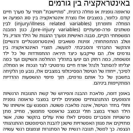
באינטראקציה בין גורמים
טראומה גופנית או מחלה כרונית, "מתיישבת" תמיד על מערך חיים
קודם. כלומר, במצבים אלו נוצרת אינטראקציה בין סוג הפגיעה או
המחלה וחומרתן (injury/illness related variables) לבין
משתנים פרה-פגיעתיים (pre-injury variables), כגון המבנה
המשפחתי הקיים, מבנה האישיות ומערך ההגנות של הילד והוריו, גיל
ושלב ההתפתחותי, זמינות משאבים (אינסטרומנטליים ורגשיים)
וההקשר החברתי והסביבתי. למעשה, תוצרי האינטראקציה בין
גורמים אלו, הם שייקבעו כיצד תיראה ההתמודדות של כל ילד
ומשפחה, כמה רחוק הם יגיעו בתהליך ההחלמה והשיקום ועד כמה
יצליחו להסתגל ולנהל אורח חיים נורמטיבי לצד הנכות או המחלה.
לפיכך, ייחודו של הטיפול הפסיכולוגי במצבים אלו, נובע מן הלקיחה
בחשבון של כל אותם גורמים, תוך מיפוי ההשפעות ההדדיות
המתקיימות ביניהם.
באופן דומה, מלאכת ההבנה והפירוש של קשת התגובות הרגשיות
והמופעים ההתנהגותיים שמציגים ילדים במצבי טראומה גופנית
וחולי בחדר הטיפול, איננה מלאכה פשוטה. המפגש עם אישיותו של
הילד השרוי במצב חולי ובמצב טראומטי מתמשך, מחייב מתן
פרשנויות והסברים נוספים לאלו שהיו עולים בהקשר שונה, אשר
מחזיקים את מגוון האפשרויות שישנן להבנת הסימפטום ההתנהגותי
הנצפה. כך למשל, תגובה רגשית של הסתגרות וצמצום רגשי עשויה