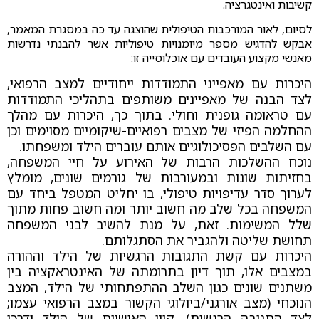
קשיבות ואינטגרציה.
לסיום, לאור המורכבות הטיפולית שהוצגה עד כה במסגרת המאמר,
אבקש להדגיש מספר מיומנויות טיפוליות אשר להבנתי נדרשות
מאנשי מקצוע העובדים עם אוכלוסייה זו:
היכרות עם מאפייני התמודדות ייחודיים למצב הרפואי,
לצד הבנה של מאפיינים משותפים בתהליכי התמודדות
עם טראומה גופנית וחולי. בתוך כך, היכרות עם מהלך
ההחלמה הפיזי של מצבים רפואיים-שיקומיים מסוימים וכן
עם השלבים הפסיכולוגיים אותם עוברים הילד ומשפחתו.
נוכח ההשלכות הרבות של האירוע על חיי המשפחה,
בחזיתות שונות ובמעורבות של גורמים שונים, מומלץ
לערוך סדר עדיפויות טיפולי, בו יחליט המטפל ביחד עם
המשפחה בכל שלב מה חשוב יותר ומה חשוב פחות מתוך
שלל המשימות. זאת, על מנת להשיב לבני המשפחה
תחושת שליטה ולהגביר את הסתגלותם.
היכרות עם קשת התגובות הרגשיות של הילד וההורה
במצבים אלו, תוך דיון בתרומתה של האינטראקציה בין
משתנים שונים כגון השלב ההתפתחותי של הילד, המצב
הנוכחי (מצב אורגני/ביולוגי הקשור במצב הרפואי עצמו;
לצד התגובה הרגשית), קווי האישיות של הילד ודרכי