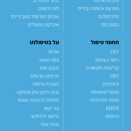
פיברומיאלגיה
מדור הספרים
הפרעת אישיות גבולית
לוח דרושים
מיינדפולנס
אבחון הפרעות קשב וריכוז
התמכרות
אינדקס מטפלים
תחומי טיפול
על בטיפולנט
CBT
אודות
ריפוי בעיסוק
צוות האתר
קלינאות תקשורת
תקנון אתר
DBT
מדיניות פרטיות
ביופידבק
הצהרת נגישות
טיפול משפחתי
זכות תיקון עיון ומחיקה
טיפול פסיכולוגי
הנחיות לכתיבת מאמר
EMDR
צור קשר
היפנוזה
הרשם לניוזלטר
מפת אתר