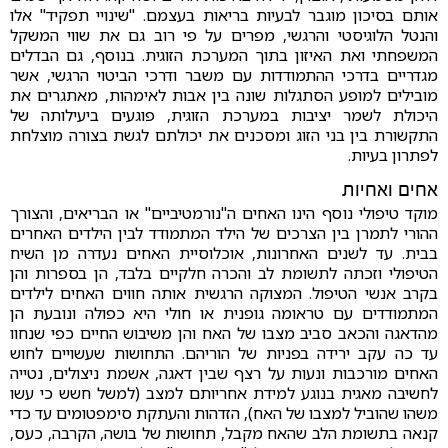
אותם בסיכון מוגבר לבעיות בריאות בעצמם. "שינויי תפקיד" אלו
והנטל הלוגיסטי והרגשי, מפרים על פי רוב גם את שווי המשקל
המשפחתי ואת האיזון בתוך המערכת הזוגית. בנוסף, גם הבדלים
מגדריים בדרכי ההתמודדות עם משבר ודרכי הביטוי הרגשי, אשר
מובילים למופע הסתגלות שונה בין אבות לאימהות, מאתגרים את
היכולת לשמר יציבות במערכת הזוגית, פוגעים ביעילותה של
התקשורת בין בני הזוג ומסכנים את יכולתם לגשת בצורה מוצלחת
לפתרון בעיות.
אחים ואחיות
מוקד טיפולי נוסף הינו האחים ה"נורמטיביים" או הבריאים, והצורך
ההורי לתמרן בין הצרכים של הילד המתמודד לבין הילדים האחרים
בבית. עד לשנים האחרונות, אוכלוסיית האחים נעדרה מן השיח
הטיפולי וזכתה לתשומת לב והכרה חלקיים בלבד, הן בספרות והן
בקרב אנשי הטיפול. המצוקה הרגשית אותה חווים האחים לילדים
המתמודדים עם טראומה גופנית או חולי היא כפולה ונובעת הן
מהדאגה והכאב סביב מצבו של האח והן משיבוש החיים כפי שנחוו
עד כה עקב ירידה בפניות של הוריהם. התחושות שעשויים לחוש
האחים מורכבות ונעות על רצף שבין דאגה, אשמת ניצולים, נטייה
לחשיבה מאגית בנוגע למידת אחריותם למצב (למשל חשש כי עשו
משהו שהוביל למצבו של האח), הזדהות והעתקת סימפטומים עד כדי
קנאה בתשומת הלב שהאח מקבל, תחושות של בושה, הקרבה, כעס,