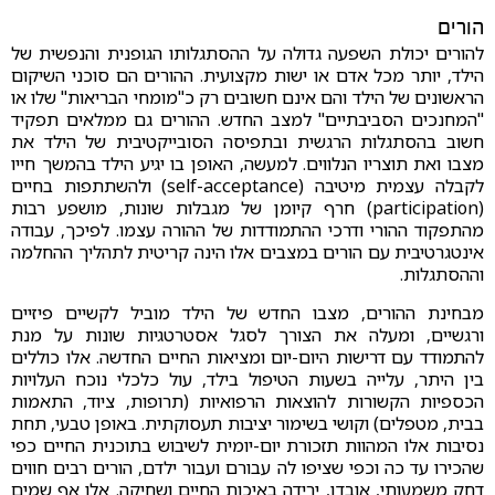
הורים
להורים יכולת השפעה גדולה על ההסתגלותו הגופנית והנפשית של
הילד, יותר מכל אדם או ישות מקצועית. ההורים הם סוכני השיקום
הראשונים של הילד והם אינם חשובים רק כ"מומחי הבריאות" שלו או
"המחנכים הסביבתיים" למצב החדש. ההורים גם ממלאים תפקיד
חשוב בהסתגלות הרגשית ובתפיסה הסובייקטיבית של הילד את
מצבו ואת תוצריו הנלווים. למעשה, האופן בו יגיע הילד בהמשך חייו
לקבלה עצמית מיטיבה (self-acceptance) ולהשתתפות בחיים
(participation) חרף קיומן של מגבלות שונות, מושפע רבות
מהתפקוד ההורי ודרכי ההתמודדות של ההורה עצמו. לפיכך, עבודה
אינטגרטיבית עם הורים במצבים אלו הינה קריטית לתהליך ההחלמה
וההסתגלות.
מבחינת ההורים, מצבו החדש של הילד מוביל לקשיים פיזיים
ורגשיים, ומעלה את הצורך לסגל אסטרטגיות שונות על מנת
להתמודד עם דרישות היום-יום ומציאות החיים החדשה. אלו כוללים
בין היתר, עלייה בשעות הטיפול בילד, עול כלכלי נוכח העלויות
הכספיות הקשורות להוצאות הרפואיות (תרופות, ציוד, התאמות
בבית, מטפלים) וקושי בשימור יציבות תעסוקתית. באופן טבעי, תחת
נסיבות אלו המהוות תזכורת יום-יומית לשיבוש בתוכנית החיים כפי
שהכירו עד כה וכפי שציפו לה עבורם ועבור ילדם, הורים רבים חווים
דחק משמעותי, אובדן, ירידה באיכות החיים ושחיקה. אלו אף שמים