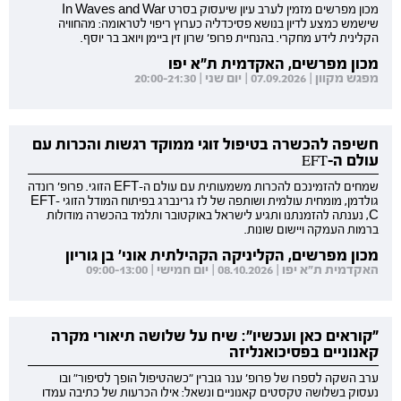
מכון מפרשים מזמין לערב עיון שיעסוק בסרט In Waves and War
שישמש כמצע לדיון בנושא פסיכדליה כערוץ ריפוי לטראומה: מהחוויה
הקלינית לידע מחקרי. בהנחיית פרופ' שרון זין ביימן ויואב בר יוסף.
מכון מפרשים, האקדמית ת"א יפו
מפגש מקוון | 07.09.2026 | יום שני | 20:00-21:30
חשיפה להכשרה בטיפול זוגי ממוקד רגשות והכרות עם
עולם ה-EFT
שמחים להזמינכם להכרות משמעותית עם עולם ה-EFT הזוגי. פרופ' רונדה
גולדמן, מומחית עולמית ושותפה של לז גרינברג בפיתוח המודל הזוגי EFT-
C, נענתה להזמנתנו ותגיע לישראל באוקטובר ותלמד בהכשרה מודולות
ברמות העמקה ויישום שונות.
מכון מפרשים, הקליניקה הקהילתית אוני' בן גוריון
האקדמית ת"א יפו | 08.10.2026 | יום חמישי | 09:00-13:00
"קוראים כאן ועכשיו": שיח על שלושה תיאורי מקרה
קאנוניים בפסיכואנליזה
ערב השקה לספרו של פרופ' ענר גוברין "כשהטיפול הופך לסיפור" ובו
נעסוק בשלושה טקסטים קאנוניים ונשאל: אילו הכרעות של כתיבה עמדו