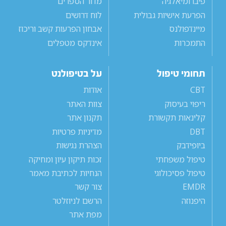
פיברומיאלגיה
מדור הספרים
הפרעת אישיות גבולית
לוח דרושים
מיינדפולנס
אבחון הפרעות קשב וריכוז
התמכרות
אינדקס מטפלים
תחומי טיפול
על בטיפולנט
CBT
אודות
ריפוי בעיסוק
צוות האתר
קלינאות תקשורת
תקנון אתר
DBT
מדיניות פרטיות
ביופידבק
הצהרת נגישות
טיפול משפחתי
זכות תיקון עיון ומחיקה
טיפול פסיכולוגי
הנחיות לכתיבת מאמר
EMDR
צור קשר
היפנוזה
הרשם לניוזלטר
מפת אתר