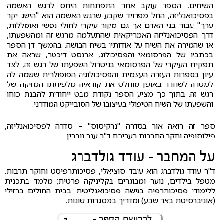
השיחים. הספר עוקב אחר התפתחות היחס לרגש האשמה
בפסיכואנליזה, החל מפרויד שקבע שרגש האשמה הוא "הישג יקר
ערך" עבור בני האדם אך גם מקור עיקרי לחולי נפשי ואומללות,
דרך הפסיכואנליזה האמריקאית שהתעלמה מרגש זה ומהשפעתו,
או שהמירה את השיח על אודותיו בשיח הבושה. בהמשך דן הספר
בכתביו של הפרסומאי והפסיכולוג, ארנסט דיכטר, שראה את
תפקידו העיקרי של הפרסומאי בניטרול השפעתו של רגש זה, לצד
עיון בספרות העזרה העצמית והפסיכולוגיה הפופולרית ששמה לה
למטרה לשחרר באופן מוחלט את קוראיה מלפיתתו המזיקה של
רגש זה. בתוך כך מציע הספר נקודת מבט ייחודית להבנת כוחו
והשפעתו של השיח הטיפולי בעיצובו של הסובייקט המודרני.
ספר זה רואה אור בסדרה "נרקיסוס" – סדרה לפסיכואנליזה,
פילוסופיה וחקר התרבות בעריכת ד"ר ענר גוברין.
על המחבר - עודד גולדברג
ד"ר עודד גולדברג הוא עובד סוציאלי, פסיכותרפיסט וחוקר תרבות.
מטפל בילדים, נוער ומבוגרים בקליניקה פרטית; מלמד בתכנית
ללימודי פסיכותרפיה בגישה פסיכואנליטית בבית החולים ברזילי
(אוניברסיטת באר שבע) ומדריך במסגרות שונות.
לרכישת הספר -