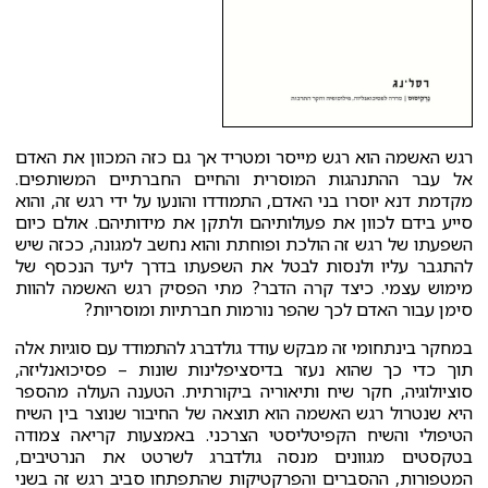
רגש האשמה הוא רגש מייסר ומטריד אך גם כזה המכוון את האדם
אל עבר ההתנהגות המוסרית והחיים החברתיים המשותפים.
מקדמת דנא יוסרו בני האדם, התמודדו והונעו על ידי רגש זה, והוא
סייע בידם לכוון את פעולותיהם ולתקן את מידותיהם. אולם כיום
השפעתו של רגש זה הולכת ופוחתת והוא נחשב למגונה, ככזה שיש
להתגבר עליו ולנסות לבטל את השפעתו בדרך ליעד הנכסף של
מימוש עצמי. כיצד קרה הדבר? מתי הפסיק רגש האשמה להוות
סימן עבור האדם לכך שהפר נורמות חברתיות ומוסריות?
במחקר בינתחומי זה מבקש עודד גולדברג להתמודד עם סוגיות אלה
תוך כדי כך שהוא נעזר בדיסציפלינות שונות – פסיכואנליזה,
סוציולוגיה, חקר שיח ותיאוריה ביקורתית. הטענה העולה מהספר
היא שנטרול רגש האשמה הוא תוצאה של החיבור שנוצר בין השיח
הטיפולי והשיח הקפיטליסטי הצרכני. באמצעות קריאה צמודה
בטקסטים מגוונים מנסה גולדברג לשרטט את הנרטיבים,
המטפורות, ההסברים והפרקטיקות שהתפתחו סביב רגש זה בשני