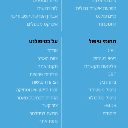
פיברומיאלגיה
מדור הספרים
הפרעת אישיות גבולית
לוח דרושים
מיינדפולנס
אבחון הפרעות קשב וריכוז
התמכרות
אינדקס מטפלים
תחומי טיפול
על בטיפולנט
CBT
אודות
ריפוי בעיסוק
צוות האתר
קלינאות תקשורת
תקנון אתר
DBT
מדיניות פרטיות
ביופידבק
הצהרת נגישות
טיפול משפחתי
זכות תיקון עיון ומחיקה
טיפול פסיכולוגי
הנחיות לכתיבת מאמר
EMDR
צור קשר
היפנוזה
הרשם לניוזלטר
מפת אתר