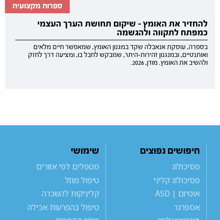
ספרות מקצועית
להחזיר את האומץ - שיקום תחושת הערך העצמי
כמפתח לתקווה ולהגשמה
בספרה, עוסקת אנאבלה שקד במגנון האומץ, שמאפשר חיים מלאים
ואותנטיים, ובמנגנון זהירות-היתר, שמבקש לחבל בו, ומציעה דרך לחזק
ולהשיב את האומץ. מודן, 2026.
חיפושים נפוצים
שימושי
פסיכולוג
מטפלים לפי אזורים
פסיכולוג קליני
טיפול מוזל
אוטיזם | ASD
קליניקות להשכרה
אספרגר
טיפול בהפרעות אכילה