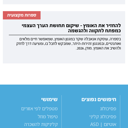
ספרות מקצועית
להחזיר את האומץ - שיקום תחושת הערך העצמי
כמפתח לתקווה ולהגשמה
בספרה, עוסקת אנאבלה שקד במגנון האומץ, שמאפשר חיים מלאים
ואותנטיים, ובמנגנון זהירות-היתר, שמבקש לחבל בו, ומציעה דרך לחזק
ולהשיב את האומץ. מודן, 2026.
חיפושים נפוצים
שימושי
פסיכולוג
מטפלים לפי אזורים
פסיכולוג קליני
טיפול מוזל
אוטיזם | ASD
קליניקות להשכרה