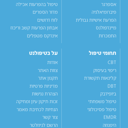
אספרגר
טיפול בהפרעות אכילה
פיברומיאלגיה
מדור הספרים
הפרעת אישיות גבולית
לוח דרושים
מיינדפולנס
אבחון הפרעות קשב וריכוז
התמכרות
אינדקס מטפלים
תחומי טיפול
על בטיפולנט
CBT
אודות
ריפוי בעיסוק
צוות האתר
קלינאות תקשורת
תקנון אתר
DBT
מדיניות פרטיות
ביופידבק
הצהרת נגישות
טיפול משפחתי
זכות תיקון עיון ומחיקה
טיפול פסיכולוגי
הנחיות לכתיבת מאמר
EMDR
צור קשר
היפנוזה
הרשם לניוזלטר