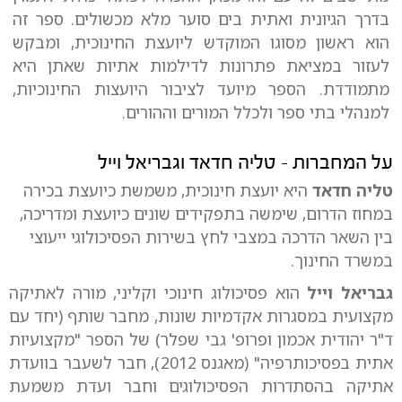
בדרך הגיונית ואתית בים סוער מלא מכשולים. ספר זה
הוא ראשון מסוגו המוקדש ליועצת החינוכית, ומבקש
לעזור במציאת פתרונות לדילמות אתיות שאתן היא
מתמודדת. הספר מיועד לציבור היועצות החינוכיות,
למנהלי בתי ספר ולכלל המורים וההורים.
על המחברות - טליה חדאד וגבריאל וייל
טליה חדאד
היא יועצת חינוכית, משמשת כיועצת בכירה
במחוז הדרום, שימשה בתפקידים שונים כיועצת ומדריכה,
בין השאר הדרכה במצבי לחץ בשירות הפסיכולוגי ייעוצי
במשרד החינוך.
גבריאל וייל
הוא פסיכולוג חינוכי וקליני, מורה לאתיקה
מקצועית במסגרות אקדמיות שונות, מחבר שותף (יחד עם
ד"ר יהודית אכמון ופרופ' גבי שפלר) של הספר "מקצועיות
אתית בפסיכותרפיה" (מאגנס 2012), חבר לשעבר בוועדת
אתיקה בהסתדרות הפסיכולוגים וחבר ועדת משמעת