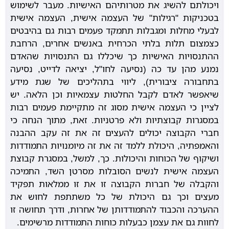
ויכולתם להשיג את מטרותיהם האישיות. מעבר לשימוש
בטכניקות "רגילות" של העצמה אישית, העצמה אישית
לבעלי מחלות ומגבלות תתמקד פעמים רבות גם בהיבטים
כצמצום תלות בלתי הכרחית באנשים אחרים, הרחבת
ההתנסויות האישיות כך שיכללו גם התנסויות שהאדם
נמנע מהן עד כה (נסיעה לחו"ל, יציאה לדייט, נסיעה
בתחבורה ציבורית), ליווי בתהליכים של שגת מידע
שיאפשר לאדם לקבל החלטות עצמאיות וכן הלאה. יש
לציין כי העצמה אישית מסוג זה מתקיימת פעמים רבות
במסגרות קבוצתיות ולא פרטניות. זאת, מתוך הנחה כי
חברי הקבוצה יכולים להעצים זה את זה עקב ההבנה
והאמפתיה, היכולת ללמד זה את זה מיומנויות התמודדות
ושיקוף של הכוחות והיכולות. כך, למשל, במסגרת קבוצת
העצמה אישית לנשים הסובלות מסרטן השד, התמיכה
והקבלה של חברות הקבוצה זו את זו ממלאות תפקיד
מעצים וכך גם היכולת של כל משתתפת לחוש את
ההערכה והכבוד להתמודדותן של אחרות, ודרך תחושה זו
לחוות גם את עצמן כבעלות כוחות התמודדות מרשימים.