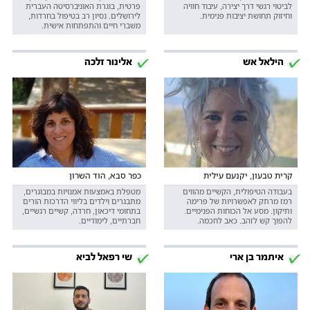
לביטוי רגשי דרך יצירה, עיבוד חוויה
פרטית, בוגרת האוניברסיטה העברית
וחיזוק תחושת יציבות פנימית.
לירושלים. נסיון רב בטיפול בחרדות,
משברי חיים והתפתחות אישית.
הילאל אש
אלינור זלכה
קרית טבעון, יקנעם עילית
כפר סבא, הוד השרון
בעבודה הטיפולית, הקשיים מהווים
מטפלת באמצעות אמנויות במבוגרים,
רמז מרתק לאפשרויות של פרימה
מתבגרים וילדים בליווי הדרכות הורים
ותיקון. מסע אל הכוחות הפנימיים.
בתחומי דיכאון, חרדה, קשיים רגשיים,
להפוך קש לזהב. כאב לחכמה.
חברתיים, לימודיים.
איתמר בן ארי
שי רפאל לביא