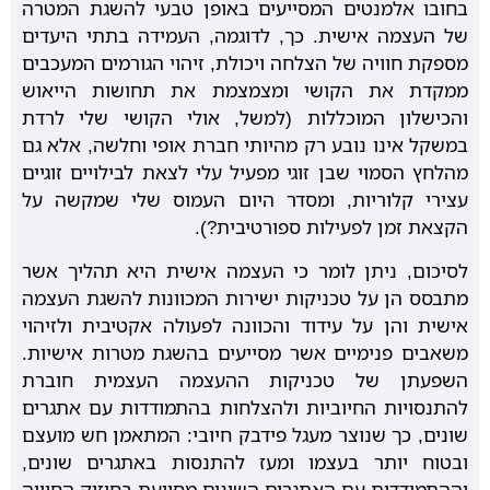
בחובו אלמנטים המסייעים באופן טבעי להשגת המטרה
של העצמה אישית. כך, לדוגמה, העמידה בתתי היעדים
מספקת חוויה של הצלחה ויכולת, זיהוי הגורמים המעכבים
ממקדת את הקושי ומצמצמת את תחושות הייאוש
והכישלון המוכללות (למשל, אולי הקושי שלי לרדת
במשקל אינו נובע רק מהיותי חברת אופי וחלשה, אלא גם
מהלחץ הסמוי שבן זוגי מפעיל עלי לצאת לבילויים זוגיים
עצירי קלוריות, ומסדר היום העמוס שלי שמקשה על
הקצאת זמן לפעילות ספורטיבית?).
לסיכום, ניתן לומר כי העצמה אישית היא תהליך אשר
מתבסס הן על טכניקות ישירות המכוונות להשגת העצמה
אישית והן על עידוד והכוונה לפעולה אקטיבית ולזיהוי
משאבים פנימיים אשר מסייעים בהשגת מטרות אישיות.
השפעתן של טכניקות ההעצמה העצמית חוברת
להתנסויות החיוביות ולהצלחות בהתמודדות עם אתגרים
שונים, כך שנוצר מעגל פידבק חיובי: המתאמן חש מועצם
ובטוח יותר בעצמו ומעז להתנסות באתגרים שונים,
וההתמודדות עם האתגרים השונים מסייעת בחיזוק החוויה