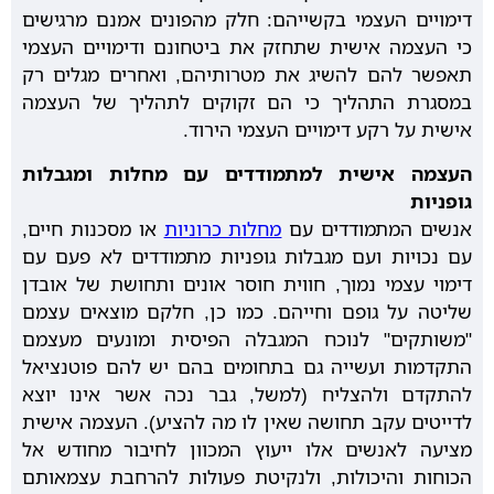
דימויים העצמי בקשייהם: חלק מהפונים אמנם מרגישים
כי העצמה אישית שתחזק את ביטחונם ודימויים העצמי
תאפשר להם להשיג את מטרותיהם, ואחרים מגלים רק
במסגרת התהליך כי הם זקוקים לתהליך של העצמה
אישית על רקע דימויים העצמי הירוד.
העצמה אישית למתמודדים עם מחלות ומגבלות
גופניות
אנשים המתמודדים עם
מחלות כרוניות
או מסכנות חיים,
עם נכויות ועם מגבלות גופניות מתמודדים לא פעם עם
דימוי עצמי נמוך, חווית חוסר אונים ותחושת של אובדן
שליטה על גופם וחייהם. כמו כן, חלקם מוצאים עצמם
"משותקים" לנוכח המגבלה הפיסית ומונעים מעצמם
התקדמות ועשייה גם בתחומים בהם יש להם פוטנציאל
להתקדם ולהצליח (למשל, גבר נכה אשר אינו יוצא
לדייטים עקב תחושה שאין לו מה להציע). העצמה אישית
מציעה לאנשים אלו ייעוץ המכוון לחיבור מחודש אל
הכוחות והיכולות, ולנקיטת פעולות להרחבת עצמאותם