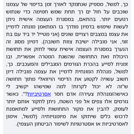
כך, למשל, מספיק שנתמקד לאורך זמן בדימוי של עצמנו
שוכבים על חול ים רך תחת שמש חמימה כדי שנחוש
רגועים יותר. בהתאם, במסגרת העצמה אישית ניתן
לעשות שימוש בדמיון מודרך בו המתאמן מונחה לדמיין
את עצמו במצבים רצויים שונים (אני מטייל יד ביד עם בת
זוגי, אני מובילה ישיבת צוות חשובה). דמיון מסוג זה
הנערך במסגרת העצמה אישית עשוי לחזק את תחושת
היכולת ואת התחושה שהשגת המטרה אפשרית, ובו
זמנית לסייע בהכרת הגורמים המגבילים והמעכבים. כך,
למשל, מנהלת המונחית לדמיין את עצמה מובילה דיון
חשוב עשויה לקטוע את הדימוי הויזואלי מתוך תחושה
ש"זה לא יכול לקרות! למה שמישהו יקשיב לי
כאישה/מנהלת צעירה/ אדם חסר
אסרטיביות
?". כאשר
גורמים אלו צפים אל פני השטח, ניתן לחקור אותם יותר
לעומק, להבין את מקור התחושות ולסייע למתאמנת
לרכוש כלים שיחזקו את מיומנויותיה (למשל, אימון
לאסרטיביות או אסטרטגיות לשיפור הביטחון העצמי).