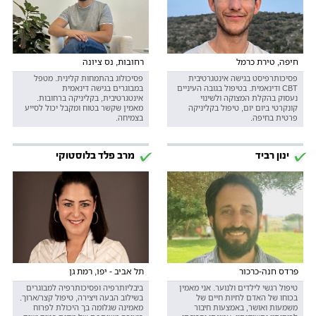
חיפה, טירת כרמל
רחובות, נס ציונה
פסיכותרפיסט בגישה אינטגרטיבית
פסיכולוג בהתמחות קלינית. מטפל
CBT ודינאמית. בטיפול בגובה העיניים
במבוגרים בגישה דינאמית
נעסוק בהקלת המצוקה ולשינוי
אינטגרטיבית, בקליניקה ברחובות.
קונקרטי ביום יום, טיפול בקליניקה
מאמין שקשר בטוח ומקבל יכול לסייע
פרטית בחיפה.
בצמיחה.
ינון רביד
מרב פלד בלוסטוקי
פרדס חנה-כרכור
תל אביב - יפו, רמת גן
טיפול רגשי לילדים ולנוער. אני מאמין
ביבליותרפיה ופסיכותרפיה למבוגרים
בכוחו של האדם לחיות חיים של
בשילוב הבעה ויצירה, טיפול קצר/ארוך.
משמעות ואושר, באמצעות חיבור
מאמינה שגלומה בך היכולת לפרוח