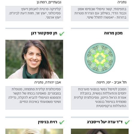
נתניה
גבעתיים, רמת גן
בתפיסתי, קשר טיפולי שבסיסו אמון
קליניקה פרטית לאבחון ויעוץ
וכבוד הדדי, בשילוב עם הגדרת מטרות
פסיכולוגי, יעוץ זוגי, חוות דעת לביה"מ.
ברורות - יאפשרו לחולל שינוי.
יעוץ ארגוני.
מכון מרווה
חן ספקטור דגן
תל אביב - יפו, חיפה
אבן יהודה, נתניה
המכון לטיפול נפשי בנפגעי מערכות
פסיכולוגית קלינית מתמחה, מטפלת
יחסים והתעללות נפשית, בהובלת
במבוגרים. מאמינה בכוחו של הקשר
אפרת הראל-היימן, פסיכולוגית קלינית
והמפגש הטיפולי להביא להקלה, גדילה
מומחית בטיפול בנפגעי
ושינוי משמעותי באיכות החיים.
התעללות נרקסיסטית
ד"ר עדה יעל וייסברג
רוית בנימין