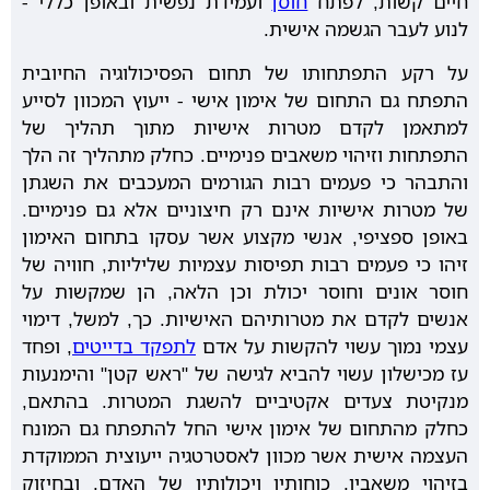
חיים קשות, לפתח
חוסן
ועמידת נפשית ובאופן כללי -
לנוע לעבר הגשמה אישית.
על רקע התפתחותו של תחום הפסיכולוגיה החיובית
התפתח גם התחום של אימון אישי - ייעוץ המכוון לסייע
למתאמן לקדם מטרות אישיות מתוך תהליך של
התפתחות וזיהוי משאבים פנימיים. כחלק מתהליך זה הלך
והתבהר כי פעמים רבות הגורמים המעכבים את השגתן
של מטרות אישיות אינם רק חיצוניים אלא גם פנימיים.
באופן ספציפי, אנשי מקצוע אשר עסקו בתחום האימון
זיהו כי פעמים רבות תפיסות עצמיות שליליות, חוויה של
חוסר אונים וחוסר יכולת וכן הלאה, הן שמקשות על
אנשים לקדם את מטרותיהם האישיות. כך, למשל, דימוי
עצמי נמוך עשוי להקשות על אדם
לתפקד בדייטים
, ופחד
עז מכישלון עשוי להביא לגישה של "ראש קטן" והימנעות
מנקיטת צעדים אקטיביים להשגת המטרות. בהתאם,
כחלק מהתחום של אימון אישי החל להתפתח גם המונח
העצמה אישית אשר מכוון לאסטרטגיה ייעוצית הממוקדת
בזיהוי משאביו, כוחותיו ויכולותיו של האדם, ובחיזוק