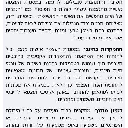
חשיבה והתנהגות מגבילים. לדוגמה, במסגרת העצמה
אישית מתאמנת עשויה לזהות כי תפיסות כמו "הגברים
של היום מחפשים את האישה המושלמת - יפיפייה, רזה,
מצליחה, חכמה וכד'" מגבילות את יכולתה לצאת לדייטים,
להתנהג בהם באופן טבעי ונינוח, ולסיים מערכות יחסים
אשר אינן מיטיבות עמה".
התמקדות בחיובי:
במסגרת העצמה אישית מאמן יכול
להנחות את המתאמן להתמקדות אקטיבית בהיבטים
חיוביים תוך שימוש בטכניקות כהכנת רשימה של גורמי
חיים חיוביים, "תזכורת עצמית" של תכונות ומאפיינים
חיוביים, הקדשת זמן רב יותר לתחומים התורמים
לתחושת הערך העצמי וכן הלאה. טכניקות אלו מכוונות
לסייע למתאמן להתחבר באופן אקטיבי ועצמאי להיבטי
חיים חיוביים, משמחים ומחזקים.
דמיון מודרך:
מחקרים רבים מעידים על כך שהיכולת
לדמיין את עצמנו במצבים מסוימים, עתידיים או
היפותטיים, משפיעה באופן משמעותי על חוויתנו בהווה.