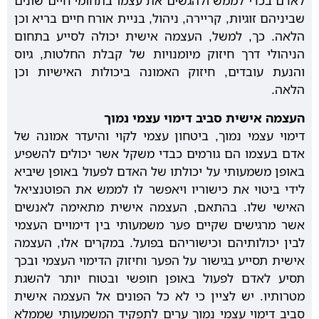
לאדם בכדי לממש ולהגשים את עצמו בתחומי חיים שונים
שביניהם זוגיות, קריירה, ניהול, בניית אורח חיים בריא וכן
הלאה. כך, למשל, העצמה אישית יכולה לסייע בתחום
הניהולי דרך חיזוק מיומנויות של קבלת החלטות, גיוס
והנעת עובדים, חיזוק האמונה ביכולות האישיות וכן
הלאה.
העצמה אישית סביב דימוי עצמי נמוך
דימוי עצמי נמוך, ביטחון עצמי לקוי והיעדר אמונה של
אדם בעצמו הם גורמים כבדי משקל אשר יכולים להשפיע
באופן משמעותי על יכולתו של האדם לפעול באופן שיביא
לידי ביטוי את כישוריו ויאפשר לו לממש את הפוטנציאל
האישי שלו. בהתאם, העצמה אישית מתאימה לאנשים
אשר מרגישים שקיים פער משמעותי בין דימויים העצמי
לבין יכולותיהם וכישוריהם בפועל. במקרים אלו, העצמה
אישית תסייע בגישור על הפער וחיזוק הדימוי העצמי ובכך
תסיע לאדם לפעול באופן חופשי ובטוח יותר להשגת
מטרותיו. יש לציין כי לא כל הפונים אל העצמה אישית
סביב דימוי עצמי נמוך ערים לתפקיד המשמעותי שממלא