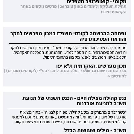
מקומי - קואופרטיב מטפלים
תחילת העסקה ולימודים באוקטובר 26 | פרטים נוספים באתר
הקואופרטיב >>
נפתחה ההרשמה לקורסי תשפ"ז במכון מפרשים לחקר
והוראת הפסיכותרפיה
מוזמנים להירשם למגוון הרחב של קורסי תשפ"ז מבית מכון מפרשים לחקר
והוראת הפסיכותרפיה, בית הספר למדעי ההתנהגות, המכללה האקדמית
תל אביב-יפו, המוצעים לאנשי מקצוע בתחומי הטיפול.
מכון מפרשים, האקדמית ת"א יפו
15% הנחת רישום עד 14/08 | 20% הנחה לחברי הפ"י (לקורסים מוכרים) |
לקורסים >>
כנס קהילה מצילה חיים - הכנס השנתי של תנועת
מש"ה למניעת אובדנות
"כשהדברים מתפרקים: מסע קהילתי מפירוק לבנייה" - בתוך מציאות
מורכבת של אובדן, ערעור ומלחמה מתמשכת, אנו מזמינים אתכם למפגש
קהילתי מעמיק העוסק במניעת אובדנות, ביצירת עוגנים ובמציאת תקווה.
מש"ה - מילים שעושות הבדל