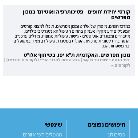
קורסי יחידת 'חופים - פסיכותרפיה ואוטיזם' במכון
מפרשים
במרכז חופים, מיסודן של אלו"ט ומכון מפרשים, תוכלו למצוא קורסים
המעניקים ידע מקיף ומעמיק בתחום הטיפול האינטגרטיבי בילדים,
מתבגרים ומבוגרים אוטיסטים - גישות טיפוליות מגוונות, מודלים עדכניים
והתערבויות לסוגיות מרכזיות העולות במסגרת טיפול רב ממדי במטופלים
ובני משפחותיהם.
מכון מפרשים, האקדמית ת"א יפו, בשיתוף אלו"ט
15% הנחת רישום עד 14/08 | 20% הנחה לחברי הפ"י (לקורסים מוכרים) |
לקורסים >>
חיפושים נפוצים
שימושי
פסיכולוג
מטפלים לפי אזורים