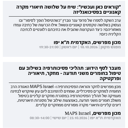
"קוראים כאן ועכשיו": שיח על שלושה תיאורי מקרה
קאנוניים בפסיכואנליזה
ערב השקה לספרו של פרופ' ענר גוברין "כשהטיפול הופך לסיפור" ובו
נעסוק בשלושה טקסטים קאנוניים ונשאל: אילו הכרעות של כתיבה עמדו
מאחוריהם? כיצד העקרונות שהובילו את כתיבתם רלוונטיים לכתיבה
הקלינית כיום?
מכון מפרשים, האקדמית ת"א יפו
מפגש מקוון | 18.10.2026 | יום ראשון | 19:30-21:00
מעבר לסף הידוע: תהליכי פסיכותרפיה בשילוב עם
טיפול בחומרים משני תודעה - מחקר, תיאוריה
ופרקטיקה
מכון מפרשים לחקר והוראת הפסיכותרפיה ו- MAPS Israel האגודה הרב
תחומית למחקרים פסיכדליים, שמחים להזמינכם ליום עיון שיוקדש לבחינה
מעמיקה של תהליך הפסיכותרפיה במסגרת מחקרים קליניים בטיפול
משולב חומרים משני תודעה, באמצעות שילוב של מסגרות תיאורטיות,
דיונים קליניים ותיאורי מקרה מפורטים ממחקרים קליניים.
מכון מפרשים, MAPS Israel
האקדמית ת"א יפו | 23.10.2026 | יום שישי | 08:30-14:00