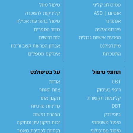
פסיכולוג קליני
טיפול מוזל
אוטיזם | ASD
קליניקות להשכרה
אספרגר
טיפול בהפרעות אכילה
פיברומיאלגיה
מדור הספרים
הפרעת אישיות גבולית
לוח דרושים
מיינדפולנס
אבחון הפרעות קשב וריכוז
התמכרות
אינדקס מטפלים
תחומי טיפול
על בטיפולנט
CBT
אודות
ריפוי בעיסוק
צוות האתר
קלינאות תקשורת
תקנון אתר
DBT
מדיניות פרטיות
ביופידבק
הצהרת נגישות
טיפול משפחתי
זכות תיקון עיון ומחיקה
טיפול פסיכולוגי
הנחיות לכתיבת מאמר