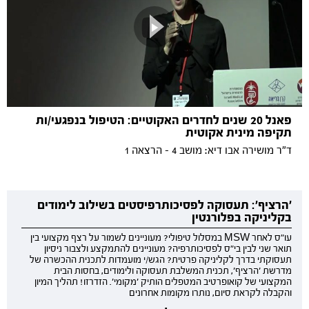
פאנל 20 שנים לחדרים האקוטיים: הטיפול בנפגעי/ות
תקיפה מינית אקוטית
ד"ר מושירה אבו דיא: מושב 4 - הרצאה 1
'הרציף': תעסוקה לפסיכותרפיסטים בשילוב לימודים
בקליניקה בפלורנטין
עו"ס לאחר MSW במסלול טיפולי? מעוניינים לשמור על רצף מקצועי בין
תואר שני לבין בי"ס לפסיכותרפיה? מעוניינים להתמקצע ולצבור ניסיון
תעסוקתי בדרך לקליניקה פרטית? הגש/י מועמדות לתכנית ההכשרה של
מדרשת 'הרציף', תכנית המשלבת תעסוקה ולימודים, בחסות הבית
המקצועי של קואופרטיב המטפלים הותיק 'מקומי'. הזדרזו! תהליך המיון
והקבלה לקראת סיום, נותרו מקומות אחרונים