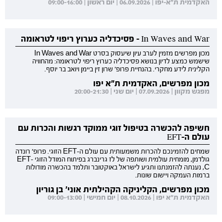
האקדמית ת"א-יפו | 06.09.2026 | יום ראשון | 09:00-16:00
In Waves and War - פסיכדליה כערוץ ריפוי לטראומה
מכון מפרשים מזמין לערב עיון שיעסוק בסרט In Waves and War
שישמש כמצע לדיון בנושא פסיכדליה כערוץ ריפוי לטראומה: מהחוויה
הקלינית לידע מחקרי. בהנחיית פרופ' שרון זין ביימן ויואב בר יוסף.
מכון מפרשים, האקדמית ת"א יפו
מפגש מקוון | 07.09.2026 | יום שני | 20:00-21:30
חשיפה להכשרה בטיפול זוגי ממוקד רגשות והכרות עם
עולם ה-EFT
שמחים להזמינכם להכרות משמעותית עם עולם ה-EFT הזוגי. פרופ' רונדה
גולדמן, מומחית עולמית ושותפה של לז גרינברג בפיתוח המודל הזוגי EFT-
C, נענתה להזמנתנו ותגיע לישראל באוקטובר ותלמד בהכשרה מודולות
ברמות העמקה ויישום שונות.
מכון מפרשים, הקליניקה הקהילתית אוני' בן גוריון
האקדמית ת"א יפו | 08.10.2026 | יום חמישי | 09:00-13:00