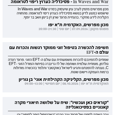
In Waves and War - פסיכדליה כערוץ ריפוי לטראומה
מכון מפרשים מזמין לערב עיון שיעסוק בסרט In Waves and War
שישמש כמצע לדיון בנושא פסיכדליה כערוץ ריפוי לטראומה: מהחוויה
הקלינית לידע מחקרי. בהנחיית פרופ' שרון זין ביימן ויואב בר יוסף.
מכון מפרשים, האקדמית ת"א יפו
מפגש מקוון | 07.09.2026 | יום שני | 20:00-21:30
חשיפה להכשרה בטיפול זוגי ממוקד רגשות והכרות עם
עולם ה-EFT
שמחים להזמינכם להכרות משמעותית עם עולם ה-EFT הזוגי. פרופ' רונדה
גולדמן, מומחית עולמית ושותפה של לז גרינברג בפיתוח המודל הזוגי EFT-
C, נענתה להזמנתנו ותגיע לישראל באוקטובר ותלמד בהכשרה מודולות
ברמות העמקה ויישום שונות.
מכון מפרשים, הקליניקה הקהילתית אוני' בן גוריון
האקדמית ת"א יפו | 08.10.2026 | יום חמישי | 09:00-13:00
"קוראים כאן ועכשיו": שיח על שלושה תיאורי מקרה
קאנוניים בפסיכואנליזה
ערב השקה לספרו של פרופ' ענר גוברין "כשהטיפול הופך לסיפור" ובו