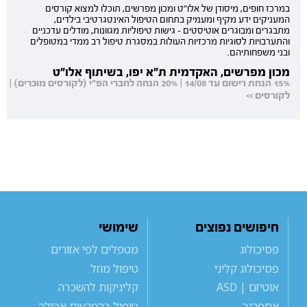
במרכז חופים, מיסודן של אלו"ט ומכון מפרשים, תוכלו למצוא קורסים
המעניקים ידע מקיף ומעמיק בתחום הטיפול האינטגרטיבי בילדים,
מתבגרים ומבוגרים אוטיסטים - גישות טיפוליות מגוונות, מודלים עדכניים
והתערבויות לסוגיות מרכזיות העולות במסגרת טיפול רב ממדי במטופלים
ובני משפחותיהם.
מכון מפרשים, האקדמית ת"א יפו, בשיתוף אלו"ט
15% הנחת רישום עד 14/08 | 20% הנחה לחברי הפ"י (לקורסים מוכרים) |
לקורסים >>
חיפושים נפוצים
שימושי
פסיכולוג
מטפלים לפי אזורים
פסיכולוג קליני
טיפול מוזל
אוטיזם | ASD
קליניקות להשכרה
אספרגר
טיפול בהפרעות אכילה