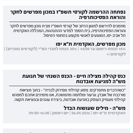
נפתחה ההרשמה לקורסי תשפ"ז במכון מפרשים לחקר
והוראת הפסיכותרפיה
מוזמנים להירשם למגוון הרחב של קורסי תשפ"ז מבית מכון מפרשים לחקר
והוראת הפסיכותרפיה, בית הספר למדעי ההתנהגות, המכללה האקדמית
תל אביב-יפו, המוצעים לאנשי מקצוע בתחומי הטיפול.
מכון מפרשים, האקדמית ת"א יפו
15% הנחת רישום עד 14/08 | 20% הנחה לחברי הפ"י (לקורסים מוכרים) |
לקורסים >>
כנס קהילה מצילה חיים - הכנס השנתי של תנועת
מש"ה למניעת אובדנות
"כשהדברים מתפרקים: מסע קהילתי מפירוק לבנייה" - בתוך מציאות
מורכבת של אובדן, ערעור ומלחמה מתמשכת, אנו מזמינים אתכם למפגש
קהילתי מעמיק העוסק במניעת אובדנות, ביצירת עוגנים ובמציאת תקווה.
מש"ה - מילים שעושות הבדל
האקדמית ת"א-יפו | 06.09.2026 | יום ראשון | 09:00-16:00