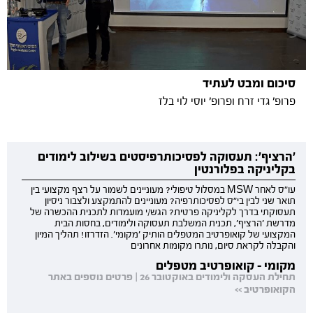
סיכום ומבט לעתיד
פרופ׳ גדי זרח ופרופ׳ יוסי לוי בלז
'הרציף': תעסוקה לפסיכותרפיסטים בשילוב לימודים
בקליניקה בפלורנטין
עו"ס לאחר MSW במסלול טיפולי? מעוניינים לשמור על רצף מקצועי בין
תואר שני לבין בי"ס לפסיכותרפיה? מעוניינים להתמקצע ולצבור ניסיון
תעסוקתי בדרך לקליניקה פרטית? הגש/י מועמדות לתכנית ההכשרה של
מדרשת 'הרציף', תכנית המשלבת תעסוקה ולימודים, בחסות הבית
המקצועי של קואופרטיב המטפלים הותיק 'מקומי'. הזדרזו! תהליך המיון
והקבלה לקראת סיום, נותרו מקומות אחרונים
מקומי - קואופרטיב מטפלים
תחילת העסקה ולימודים באוקטובר 26 | פרטים נוספים באתר
הקואופרטיב >>