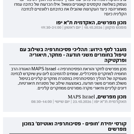
נעסוק בשלושה טקסטים קאנוניים ונשאל: אילו הכרעות של כתיבה עמדו
מאחוריהם? כיצד העקרונות שהובילו את כתיבתם רלוונטיים לכתיבה
הקלינית כיום?
מכון מפרשים, האקדמית ת"א יפו
מפגש מקוון | 18.10.2026 | יום ראשון | 19:30-21:00
מעבר לסף הידוע: תהליכי פסיכותרפיה בשילוב עם
טיפול בחומרים משני תודעה - מחקר, תיאוריה
ופרקטיקה
מכון מפרשים לחקר והוראת הפסיכותרפיה ו- MAPS Israel האגודה הרב
תחומית למחקרים פסיכדליים, שמחים להזמינכם ליום עיון שיוקדש לבחינה
מעמיקה של תהליך הפסיכותרפיה במסגרת מחקרים קליניים בטיפול
משולב חומרים משני תודעה, באמצעות שילוב של מסגרות תיאורטיות,
דיונים קליניים ותיאורי מקרה מפורטים ממחקרים קליניים.
מכון מפרשים, MAPS Israel
האקדמית ת"א יפו | 23.10.2026 | יום שישי | 08:30-14:00
קורסי יחידת 'חופים - פסיכותרפיה ואוטיזם' במכון
מפרשים