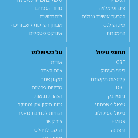
פיברומיאלגיה
מדור הספרים
הפרעת אישיות גבולית
לוח דרושים
מיינדפולנס
אבחון הפרעות קשב וריכוז
התמכרות
אינדקס מטפלים
תחומי טיפול
על בטיפולנט
CBT
אודות
ריפוי בעיסוק
צוות האתר
קלינאות תקשורת
תקנון אתר
DBT
מדיניות פרטיות
ביופידבק
הצהרת נגישות
טיפול משפחתי
זכות תיקון עיון ומחיקה
טיפול פסיכולוגי
הנחיות לכתיבת מאמר
EMDR
צור קשר
היפנוזה
הרשם לניוזלטר