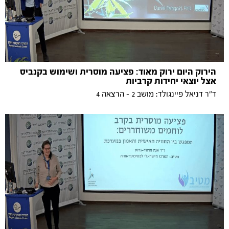
הירוק היום ירוק מאוד: פציעה מוסרית ושימוש בקנביס
אצל יוצאי יחידות קרביות
ד״ר דניאל פיינגולד: מושב 2 - הרצאה 4