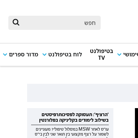
בטיפולנט
מושי
לוח בטיפולנט
מדור ספרים
TV
'הרציף': תעסוקה לפסיכותרפיסטים
בשילוב לימודים בקליניקה בפלורנטין
עו"ס לאחר MSW במסלול טיפולי? מעוניינים
לשמור על רצף מקצועי בין תואר שני לבין בי"ס