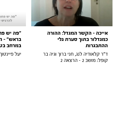
אייכה – הקשר המגדל: ההורה
״פה יש פח
כמגדלור בתוך סערת גלי
בראש״ - ה
ההתבגרות
במרחב בט
ד"ר קלאודיה לנג, חני ברוך וגיה בר
יעל פיינטוך: מושב 
קופל: מושב 2 - הרצאה 2