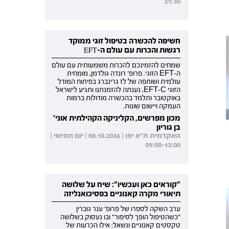
21:30
חשיפה להכשרה בטיפול זוגי ממוקד
רגשות והכרות עם עולם ה-EFT
שמחים להזמינכם להכרות משמעותית עם עולם
ה-EFT הזוגי. פרופ' רונדה גולדמן, מומחית
עולמית ושותפה של לז גרינברג בפיתוח המודל
הזוגי EFT-C, נענתה להזמנתנו ותגיע לישראל
באוקטובר ותלמד בהכשרה מודולות ברמות
העמקה ויישום שונות.
מכון מפרשים, הקליניקה הקהילתית אוני'
בן גוריון
האקדמית ת"א יפו | 08.10.2026 | יום חמישי |
09:00-13:00
"קוראים כאן ועכשיו": שיח על שלושה
תיאורי מקרה קאנוניים בפסיכואנליזה
ערב השקה לספרו של פרופ' ענר גוברין
"כשהטיפול הופך לסיפור" ובו נעסוק בשלושה
טקסטים קאנוניים ונשאל: אילו הכרעות של