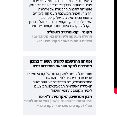
לפסיכותרפיה? מעוניינים להתמקצע ולצבור
ניסיון תעסוקתי בדרך לקליניקה פרטית? הגש/י
מועמדות לתכנית ההכשרה של מדרשת
'הרציף', תכנית המשלבת תעסוקה ולימודים,
בחסות הבית המקצועי של קואופרטיב
המטפלים הותיק 'מקומי'. הזדרזו! תהליך המיון
והקבלה לקראת סיום, נותרו מקומות אחרונים
מקומי - קואופרטיב מטפלים
תחילת העסקה ולימודים באוקטובר 26 |
פרטים נוספים באתר הקואופרטיב >>
נפתחה ההרשמה לקורסי תשפ"ז במכון
מפרשים לחקר והוראת הפסיכותרפיה
מוזמנים להירשם למגוון הרחב של קורסי תשפ"ז
מבית מכון מפרשים לחקר והוראת
הפסיכותרפיה, בית הספר למדעי ההתנהגות,
המכללה האקדמית תל אביב-יפו, המוצעים
לאנשי מקצוע בתחומי הטיפול.
מכון מפרשים, האקדמית ת"א יפו
15% הנחת רישום עד 14/08 | 20% הנחה לחברי
הפ"י (לקורסים מוכרים) | לקורסים >>