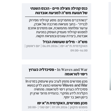
כנס קהילה מצילה חיים - הכנס השנתי
של תנועת מש"ה למניעת אובדנות
"כשהדברים מתפרקים: מסע קהילתי מפירוק
לבנייה" - בתוך מציאות מורכבת של אובדן,
ערעור ומלחמה מתמשכת, אנו מזמינים אתכם
למפגש קהילתי מעמיק העוסק במניעת
אובדנות, ביצירת עוגנים ובמציאת תקווה.
מש"ה - מילים שעושות הבדל
האקדמית ת"א-יפו | 06.09.2026 | יום ראשון |
09:00-16:00
In Waves and War - פסיכדליה כערוץ
ריפוי לטראומה
מכון מפרשים מזמין לערב עיון שיעסוק בסרט In
Waves and War שישמש כמצע לדיון בנושא
פסיכדליה כערוץ ריפוי לטראומה: מהחוויה
הקלינית לידע מחקרי. בהנחיית פרופ' שרון זין
ביימן ויואב בר יוסף.
מכון מפרשים, האקדמית ת"א יפו
מפגש מקוון | 07.09.2026 | יום שני | 20:00-