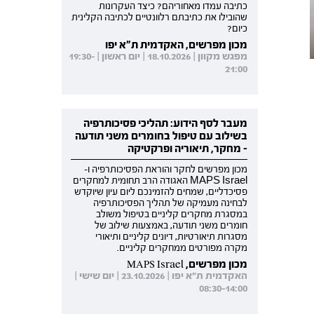
כתיבה עמדו מאחוריהם? כיצד העקרונות
שהובילו את כתיבתם רלוונטיים לכתיבה הקלינית
כיום?
מכון מפרשים, האקדמית ת"א יפו
מפגש מקוון | 18.10.2026 | יום ראשון | 19:30-
21:00
מעבר לסף הידוע: תהליכי פסיכותרפיה
בשילוב עם טיפול בחומרים משני תודעה
- מחקר, תיאוריה ופרקטיקה
מכון מפרשים לחקר והוראת הפסיכותרפיה ו-
MAPS Israel האגודה הרב תחומית למחקרים
פסיכדליים, שמחים להזמינכם ליום עיון שיוקדש
לבחינה מעמיקה של תהליך הפסיכותרפיה
במסגרת מחקרים קליניים בטיפול משולב
חומרים משני תודעה, באמצעות שילוב של
מסגרות תיאורטיות, דיונים קליניים ותיאורי
מקרה מפורטים ממחקרים קליניים.
מכון מפרשים, MAPS Israel
האקדמית ת"א יפו | 23.10.2026 | יום שישי |
08:30-14:00