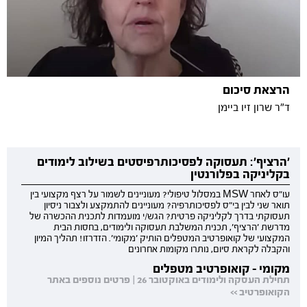
הרצאת סיכום
ד"ר שרון זיו ביימן
'הרציף': תעסוקה לפסיכותרפיסטים בשילוב לימודים
בקליניקה בפלורנטין
עו"ס לאחר MSW במסלול טיפולי? מעוניינים לשמור על רצף מקצועי בין
תואר שני לבין בי"ס לפסיכותרפיה? מעוניינים להתמקצע ולצבור ניסיון
תעסוקתי בדרך לקליניקה פרטית? הגש/י מועמדות לתכנית ההכשרה של
מדרשת 'הרציף', תכנית המשלבת תעסוקה ולימודים, בחסות הבית
המקצועי של קואופרטיב המטפלים הותיק 'מקומי'. הזדרזו! תהליך המיון
והקבלה לקראת סיום, נותרו מקומות אחרונים
מקומי - קואופרטיב מטפלים
תחילת העסקה ולימודים באוקטובר 26 | פרטים נוספים באתר
הקואופרטיב >>