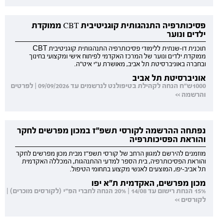
פסיכותרפיה התנהגותית קוגניטיבית CBT ממוקדת
ילדים ונוער
תוכנית דו-שנתית ללימודי פסיכותרפיה התנהגותית קוגניטיבית CBT
ממוקדת ילדים ונוער של המרכז האקדמי לפיתוח אישי ומקצועי בחינוך
ובחברה באוניברסיטת תל אביב, מאושרת ע"י איט"ה.
אוניברסיטת תל אביב
1000ש"ח הנחה לקהילת בטיפולנט לנרשמים עד 09/09/2026 | לפרטים
והרשמה >>
נפתחה ההרשמה לקורסי תשפ"ז במכון מפרשים לחקר
והוראת הפסיכותרפיה
מוזמנים להירשם למגוון הרחב של קורסי תשפ"ז מבית מכון מפרשים לחקר
והוראת הפסיכותרפיה, בית הספר למדעי ההתנהגות, המכללה האקדמית
תל אביב-יפו, המוצעים לאנשי מקצוע בתחומי הטיפול.
מכון מפרשים, האקדמית ת"א יפו
15% הנחת רישום עד 14/08 | 20% הנחה לחברי הפ"י (לקורסים מוכרים) |
לקורסים >>