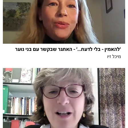
'להאמין - בלי לדעת…' - האתגר שבקשר עם בני נוער
מיכל זיו