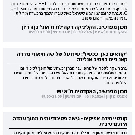
שמחים להזמינכם להכרות משמעותית עם עולם ה-EFT הזוגי. פרופ' רונדה
גולדמן, מומחית עולמית ושותפה של לז גרינברג בפיתוח המודל הזוגי EFT-
C, נענתה להזמנתנו ותגיע לישראל באוקטובר ותלמד בהכשרה מודולות
ברמות העמקה ויישום שונות.
מכון מפרשים, הקליניקה הקהילתית אוני' בן גוריון
האקדמית ת"א יפו | 08.10.2026 | יום חמישי | 09:00-13:00
"קוראים כאן ועכשיו": שיח על שלושה תיאורי מקרה
קאנוניים בפסיכואנליזה
ערב השקה לספרו של פרופ' ענר גוברין "כשהטיפול הופך לסיפור" ובו
נעסוק בשלושה טקסטים קאנוניים ונשאל: אילו הכרעות של כתיבה עמדו
מאחוריהם? כיצד העקרונות שהובילו את כתיבתם רלוונטיים לכתיבה
הקלינית כיום?
מכון מפרשים, האקדמית ת"א יפו
מפגש מקוון | 18.10.2026 | יום ראשון | 19:30-21:00
קורסי יחידת אפיקים - גישה פסיכודינמית מתוך עמדה
אינטגרטיבית
יחיזה זו מציעה מגוון מרחבי למידה העוסקים בפסיכואנליזה מתוך חקירת