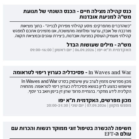
כנס קהילה מצילה חיים - הכנס השנתי של תנועת
מש"ה למניעת אובדנות
"כשהדברים מתפרקים: מסע קהילתי מפירוק לבנייה" - בתוך מציאות
מורכבת של אובדן, ערעור ומלחמה מתמשכת, אנו מזמינים אתכם למפגש
קהילתי מעמיק העוסק במניעת אובדנות, ביצירת עוגנים ובמציאת תקווה.
מש"ה - מילים שעושות הבדל
האקדמית ת"א-יפו | 06.09.2026 | יום ראשון | 09:00-16:00
In Waves and War - פסיכדליה כערוץ ריפוי לטראומה
מכון מפרשים מזמין לערב עיון שיעסוק בסרט In Waves and War
שישמש כמצע לדיון בנושא פסיכדליה כערוץ ריפוי לטראומה: מהחוויה
הקלינית לידע מחקרי. בהנחיית פרופ' שרון זין ביימן ויואב בר יוסף.
מכון מפרשים, האקדמית ת"א יפו
מפגש מקוון | 07.09.2026 | יום שני | 20:00-21:30
חשיפה להכשרה בטיפול זוגי ממוקד רגשות והכרות עם
עולם ה-EFT