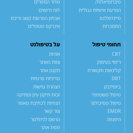
פיברומיאלגיה
מדור הספרים
הפרעת אישיות גבולית
לוח דרושים
מיינדפולנס
אבחון הפרעות קשב וריכוז
התמכרות
אינדקס מטפלים
תחומי טיפול
על בטיפולנט
CBT
אודות
ריפוי בעיסוק
צוות האתר
קלינאות תקשורת
תקנון אתר
DBT
מדיניות פרטיות
ביופידבק
הצהרת נגישות
טיפול משפחתי
זכות תיקון עיון ומחיקה
טיפול פסיכולוגי
הנחיות לכתיבת מאמר
EMDR
צור קשר
היפנוזה
הרשם לניוזלטר
מפת אתר