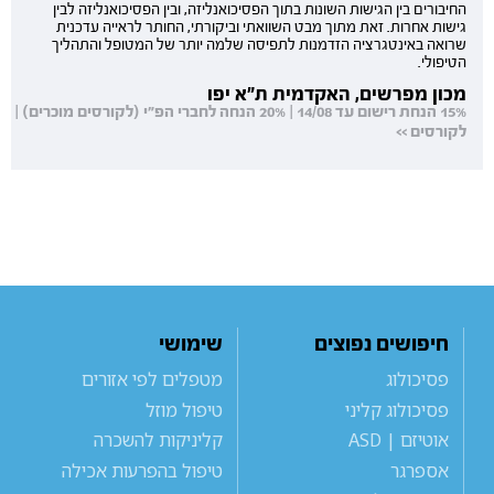
החיבורים בין הגישות השונות בתוך הפסיכואנליזה, ובין הפסיכואנליזה לבין
גישות אחרות. זאת מתוך מבט השוואתי וביקורתי, החותר לראייה עדכנית
שרואה באינטגרציה הזדמנות לתפיסה שלמה יותר של המטופל והתהליך
הטיפולי.
מכון מפרשים, האקדמית ת"א יפו
15% הנחת רישום עד 14/08 | 20% הנחה לחברי הפ"י (לקורסים מוכרים) |
לקורסים >>
חיפושים נפוצים
שימושי
פסיכולוג
מטפלים לפי אזורים
פסיכולוג קליני
טיפול מוזל
אוטיזם | ASD
קליניקות להשכרה
אספרגר
טיפול בהפרעות אכילה