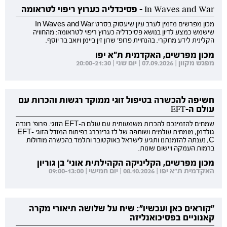
In Waves and War - פסיכדליה כערוץ ריפוי לטראומה
מכון מפרשים מזמין לערב עיון שיעסוק בסרט In Waves and War
שישמש כמצע לדיון בנושא פסיכדליה כערוץ ריפוי לטראומה: מהחוויה
הקלינית לידע מחקרי. בהנחיית פרופ' שרון זין ביימן ויואב בר יוסף.
מכון מפרשים, האקדמית ת"א יפו
מפגש מקוון | 07.09.2026 | יום שני | 20:00-21:30
חשיפה להכשרה בטיפול זוגי ממוקד רגשות והכרות עם
עולם ה-EFT
שמחים להזמינכם להכרות משמעותית עם עולם ה-EFT הזוגי. פרופ' רונדה
גולדמן, מומחית עולמית ושותפה של לז גרינברג בפיתוח המודל הזוגי EFT-
C, נענתה להזמנתנו ותגיע לישראל באוקטובר ותלמד בהכשרה מודולות
ברמות העמקה ויישום שונות.
מכון מפרשים, הקליניקה הקהילתית אוני' בן גוריון
האקדמית ת"א יפו | 08.10.2026 | יום חמישי | 09:00-13:00
"קוראים כאן ועכשיו": שיח על שלושה תיאורי מקרה
קאנוניים בפסיכואנליזה