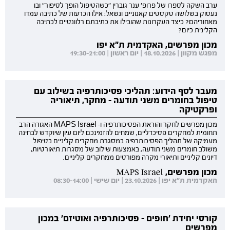
ערב השקה לספרו של פרופ' ענר גוברין "כשהטיפול הופך לסיפור" ובו
נעסוק בשלושה טקסטים קאנוניים ונשאל: אילו הכרעות של כתיבה עמדו
מאחוריהם? כיצד העקרונות שהובילו את כתיבתם רלוונטיים לכתיבה
הקלינית כיום?
מכון מפרשים, האקדמית ת"א יפו
מפגש מקוון | 18.10.2026 | יום ראשון | 19:30-21:00
מעבר לסף הידוע: תהליכי פסיכותרפיה בשילוב עם
טיפול בחומרים משני תודעה - מחקר, תיאוריה
ופרקטיקה
מכון מפרשים לחקר והוראת הפסיכותרפיה ו- MAPS Israel האגודה הרב
תחומית למחקרים פסיכדליים, שמחים להזמינכם ליום עיון שיוקדש לבחינה
מעמיקה של תהליך הפסיכותרפיה במסגרת מחקרים קליניים בטיפול
משולב חומרים משני תודעה, באמצעות שילוב של מסגרות תיאורטיות,
דיונים קליניים ותיאורי מקרה מפורטים ממחקרים קליניים.
מכון מפרשים, MAPS Israel
האקדמית ת"א יפו | 23.10.2026 | יום שישי | 08:30-14:00
קורסי יחידת 'חופים - פסיכותרפיה ואוטיזם' במכון
מפרשים