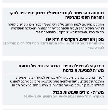
נפתחה ההרשמה לקורסי תשפ"ז במכון מפרשים לחקר
והוראת הפסיכותרפיה
מוזמנים להירשם למגוון הרחב של קורסי תשפ"ז מבית מכון מפרשים לחקר
והוראת הפסיכותרפיה, בית הספר למדעי ההתנהגות, המכללה האקדמית
תל אביב-יפו, המוצעים לאנשי מקצוע בתחומי הטיפול.
מכון מפרשים, האקדמית ת"א יפו
15% הנחת רישום עד 14/08 | 20% הנחה לחברי הפ"י (לקורסים מוכרים) |
לקורסים >>
כנס קהילה מצילה חיים - הכנס השנתי של תנועת
מש"ה למניעת אובדנות
"כשהדברים מתפרקים: מסע קהילתי מפירוק לבנייה" - בתוך מציאות
מורכבת של אובדן, ערעור ומלחמה מתמשכת, אנו מזמינים אתכם למפגש
קהילתי מעמיק העוסק במניעת אובדנות, ביצירת עוגנים ובמציאת תקווה.
מש"ה - מילים שעושות הבדל
האקדמית ת"א-יפו | 06.09.2026 | יום ראשון | 09:00-16:00