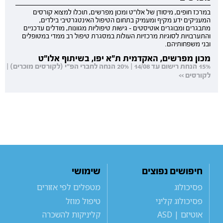
במרכז חופים, מיסודן של אלו"ט ומכון מפרשים, תוכלו למצוא קורסים
המעניקים ידע מקיף ומעמיק בתחום הטיפול האינטגרטיבי בילדים,
מתבגרים ומבוגרים אוטיסטים - גישות טיפוליות מגוונות, מודלים עדכניים
והתערבויות לסוגיות מרכזיות העולות במסגרת טיפול רב ממדי במטופלים
ובני משפחותיהם.
מכון מפרשים, האקדמית ת"א יפו, בשיתוף אלו"ט
15% הנחת רישום עד 14/08 | 20% הנחה לחברי הפ"י (לקורסים מוכרים) |
לקורסים >>
חיפושים נפוצים
שימושי
פסיכולוג
מטפלים לפי אזורים
פסיכולוג קליני
טיפול מוזל
אוטיזם | ASD
קליניקות להשכרה