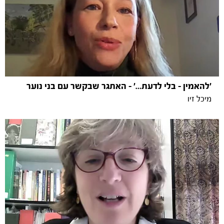
'להאמין - בלי לדעת…' - האתגר שבקשר עם בני נוער
מיכל זיו