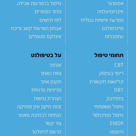
אספרגר
טיפול בהפרעות אכילה
פיברומיאלגיה
מדור הספרים
הפרעת אישיות גבולית
לוח דרושים
מיינדפולנס
אבחון הפרעות קשב וריכוז
התמכרות
אינדקס מטפלים
תחומי טיפול
על בטיפולנט
CBT
אודות
ריפוי בעיסוק
צוות האתר
קלינאות תקשורת
תקנון אתר
DBT
מדיניות פרטיות
ביופידבק
הצהרת נגישות
טיפול משפחתי
זכות תיקון עיון ומחיקה
טיפול פסיכולוגי
הנחיות לכתיבת מאמר
EMDR
צור קשר
היפנוזה
הרשם לניוזלטר