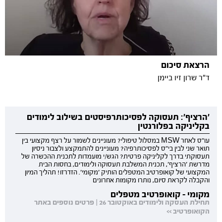
הרצאת סיכום
ד"ר שרון זיו ביימן
'הרציף': תעסוקה לפסיכותרפיסטים בשילוב לימודים
בקליניקה בפלורנטין
עו"ס לאחר MSW במסלול טיפולי? מעוניינים לשמור על רצף מקצועי בין
תואר שני לבין בי"ס לפסיכותרפיה? מעוניינים להתמקצע ולצבור ניסיון
תעסוקתי בדרך לקליניקה פרטית? הגש/י מועמדות לתכנית ההכשרה של
מדרשת 'הרציף', תכנית המשלבת תעסוקה ולימודים, בחסות הבית
המקצועי של קואופרטיב המטפלים הותיק 'מקומי'. הזדרזו! תהליך המיון
והקבלה לקראת סיום, נותרו מקומות אחרונים
מקומי - קואופרטיב מטפלים
תחילת העסקה ולימודים באוקטובר 26 | פרטים נוספים באתר
הקואופרטיב >>