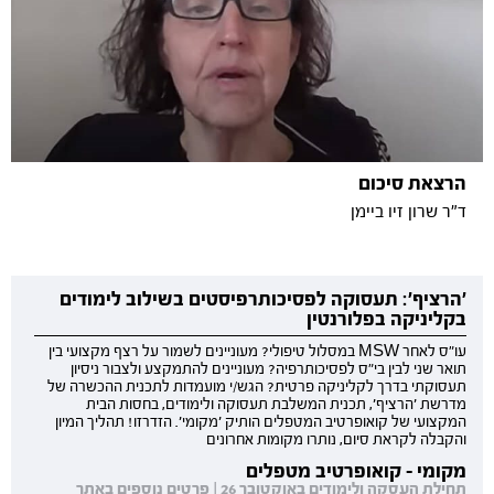
הרצאת סיכום
ד"ר שרון זיו ביימן
'הרציף': תעסוקה לפסיכותרפיסטים בשילוב לימודים
בקליניקה בפלורנטין
עו"ס לאחר MSW במסלול טיפולי? מעוניינים לשמור על רצף מקצועי בין
תואר שני לבין בי"ס לפסיכותרפיה? מעוניינים להתמקצע ולצבור ניסיון
תעסוקתי בדרך לקליניקה פרטית? הגש/י מועמדות לתכנית ההכשרה של
מדרשת 'הרציף', תכנית המשלבת תעסוקה ולימודים, בחסות הבית
המקצועי של קואופרטיב המטפלים הותיק 'מקומי'. הזדרזו! תהליך המיון
והקבלה לקראת סיום, נותרו מקומות אחרונים
מקומי - קואופרטיב מטפלים
תחילת העסקה ולימודים באוקטובר 26 | פרטים נוספים באתר