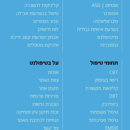
אוטיזם | ASD
קליניקות להשכרה
אספרגר
טיפול בהפרעות אכילה
פיברומיאלגיה
מדור הספרים
הפרעת אישיות גבולית
לוח דרושים
מיינדפולנס
אבחון הפרעות קשב וריכוז
התמכרות
אינדקס מטפלים
תחומי טיפול
על בטיפולנט
CBT
אודות
ריפוי בעיסוק
צוות האתר
קלינאות תקשורת
תקנון אתר
DBT
מדיניות פרטיות
ביופידבק
הצהרת נגישות
טיפול משפחתי
זכות תיקון עיון ומחיקה
טיפול פסיכולוגי
הנחיות לכתיבת מאמר
EMDR
צור קשר