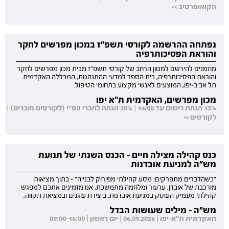
הקואופרטיב >>
נפתחה ההרשמה לקורסי תשפ"ז במכון מפרשים לחקר
והוראת הפסיכותרפיה
מוזמנים להירשם למגוון הרחב של קורסי תשפ"ז מבית מכון מפרשים לחקר
והוראת הפסיכותרפיה, בית הספר למדעי ההתנהגות, המכללה האקדמית
תל אביב-יפו, המוצעים לאנשי מקצוע בתחומי הטיפול.
מכון מפרשים, האקדמית ת"א יפו
15% הנחת רישום עד 14/08 | 20% הנחה לחברי הפ"י (לקורסים מוכרים) |
לקורסים >>
כנס קהילה מצילה חיים - הכנס השנתי של תנועת
מש"ה למניעת אובדנות
"כשהדברים מתפרקים: מסע קהילתי מפירוק לבנייה" - בתוך מציאות
מורכבת של אובדן, ערעור ומלחמה מתמשכת, אנו מזמינים אתכם למפגש
קהילתי מעמיק העוסק במניעת אובדנות, ביצירת עוגנים ובמציאת תקווה.
מש"ה - מילים שעושות הבדל
האקדמית ת"א-יפו | 06.09.2026 | יום ראשון | 09:00-16:00