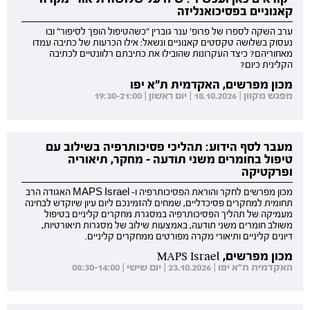
קאנוניים בפסיכואנליזה
ערב השקה לספרו של פרופ' ענר גוברין "כשהטיפול הופך לסיפור" ובו
נעסוק בשלושה טקסטים קאנוניים ונשאל: אילו הכרעות של כתיבה עמדו
מאחוריהם? כיצד העקרונות שהובילו את כתיבתם רלוונטיים לכתיבה
הקלינית כיום?
מכון מפרשים, האקדמית ת"א יפו
מפגש מקוון | 18.10.2026 | יום ראשון | 19:30-21:00
מעבר לסף הידוע: תהליכי פסיכותרפיה בשילוב עם
טיפול בחומרים משני תודעה - מחקר, תיאוריה
ופרקטיקה
מכון מפרשים לחקר והוראת הפסיכותרפיה ו- MAPS Israel האגודה הרב
תחומית למחקרים פסיכדליים, שמחים להזמינכם ליום עיון שיוקדש לבחינה
מעמיקה של תהליך הפסיכותרפיה במסגרת מחקרים קליניים בטיפול
משולב חומרים משני תודעה, באמצעות שילוב של מסגרות תיאורטיות,
דיונים קליניים ותיאורי מקרה מפורטים ממחקרים קליניים.
מכון מפרשים, MAPS Israel
האקדמית ת"א יפו | 23.10.2026 | יום שישי | 08:30-14:00