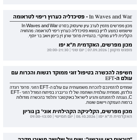
In Waves and War - פסיכדליה כערוץ ריפוי לטראומה
מכון מפרשים מזמין לערב עיון שיעסוק בסרט In Waves and War
שישמש כמצע לדיון בנושא פסיכדליה כערוץ ריפוי לטראומה: מהחוויה
הקלינית לידע מחקרי. בהנחיית פרופ' שרון זין ביימן ויואב בר יוסף.
מכון מפרשים, האקדמית ת"א יפו
מפגש מקוון | 07.09.2026 | יום שני | 20:00-21:30
חשיפה להכשרה בטיפול זוגי ממוקד רגשות והכרות עם
עולם ה-EFT
שמחים להזמינכם להכרות משמעותית עם עולם ה-EFT הזוגי. פרופ' רונדה
גולדמן, מומחית עולמית ושותפה של לז גרינברג בפיתוח המודל הזוגי EFT-
C, נענתה להזמנתנו ותגיע לישראל באוקטובר ותלמד בהכשרה מודולות
ברמות העמקה ויישום שונות.
מכון מפרשים, הקליניקה הקהילתית אוני' בן גוריון
האקדמית ת"א יפו | 08.10.2026 | יום חמישי | 09:00-13:00
"קוראים כאן ועכשיו": שיח על שלושה תיאורי מקרה