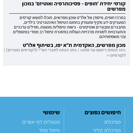
קורסי יחידת 'חופים - פסיכותרפיה ואוטיזם' במכון
מפרשים
במרכז חופים, מיסודן של אלו"ט ומכון מפרשים, תוכלו למצוא קורסים
המעניקים ידע מקיף ומעמיק בתחום הטיפול האינטגרטיבי בילדים,
מתבגרים ומבוגרים אוטיסטים - גישות טיפוליות מגוונות, מודלים עדכניים
והתערבויות לסוגיות מרכזיות העולות במסגרת טיפול רב ממדי במטופלים
ובני משפחותיהם.
מכון מפרשים, האקדמית ת"א יפו, בשיתוף אלו"ט
15% הנחת רישום עד 14/08 | 20% הנחה לחברי הפ"י (לקורסים מוכרים) |
לקורסים >>
חיפושים נפוצים
שימושי
פסיכולוג
מטפלים לפי אזורים
פסיכולוג קליני
טיפול מוזל